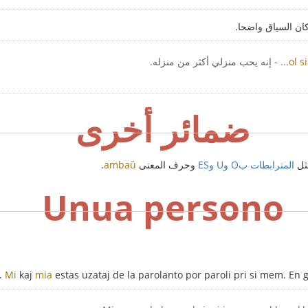
ن السياق واضحا.
...ol 
- إنه يحب منزلي أكثر من منزله.
ضمائر أخرى
ثل
المترابطات بO وU وES
وحرف المعنى
ambaŭ
.
Unua persono
Mi
kaj
mia
estas uzataj de la parolanto por paroli pri si mem. En g