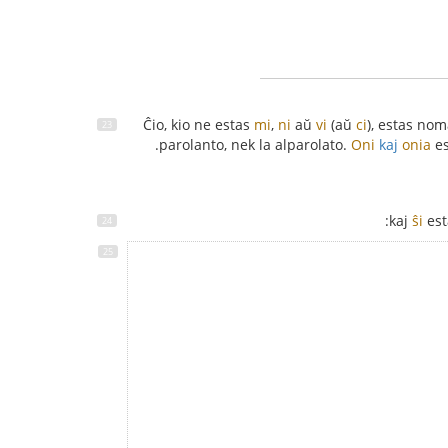
Ĉio, kio ne estas
mi
,
ni
aŭ
vi
(aŭ
ci
), estas no
parolanto, nek la alparolato.
Oni
kaj
onia
es
ŝi
est