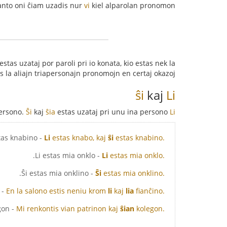
anto oni ĉiam uzadis nur
vi
kiel alparolan pronomon.
 estas uzataj por paroli pri io konata, kio estas nek la
 la aliajn triapersonajn pronomojn en certaj okazoj.
ŝi
kaj
Li
persono.
Ŝi
kaj
ŝia
estas uzataj pri unu ina persono:
kaj
Li
- Li estas knabo, kaj ŝi estas knabino.
Li
estas knabo, kaj
ŝi
estas knabino.
- Li estas mia onklo.
Li
estas mia onklo.
- Ŝi estas mia onklino.
Ŝi
estas mia onklino.
la salono estis neniu krom li kaj lia fianĉino.
En la salono estis neniu krom
li
kaj
lia
fianĉino.
- Mi renkontis vian patrinon kaj ŝian kolegon.
Mi renkontis vian patrinon kaj
ŝian
kolegon.