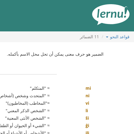
لى
لمحتويات
قواعد النحو
11
الضمائر
الضمير هو حرف معنى يمكن أن تحل محل الاسم بأكمله.
mi
≈ "المتكلم"
ni
≈ "المتحدث وشخص (أشخاص) 
vi
≈"المخاطب (المخاطبون)"
li
≈ "الشخص الذكر المعني"
ŝi
≈ "الشخص الأنثى المعنية"
ĝi
≈ "الشيء أو الحيوان أو الطف
ili
≈ "الأشخاص أو الأشياء أو الحي