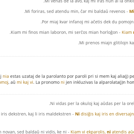
- Mi foriras, sed atendu min, ĉar mi baldaŭ revenos.
M
- Por
- Kiam mi finos mian laboron, mi serĉos mian horloĝon.
Kiam
j
nia
estas uzataj de la parolanto por paroli pri si mem kaj alia(j) p
homoj
, aŭ
mi kaj vi
. La pronomo
ni
jen inkluzivas la alparolata(j)n hom
- Ni disiĝis kaj iris en diversajn flankojn: mi iris dekstren, kaj li iris maldekstren.
Ni
disiĝis kaj iris en diversajn
on novan, sed baldaŭ ni vidis, ke ni
Kiam vi ekparolis,
ni
atendis aŭ