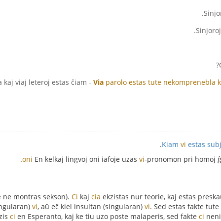
 kaj viaj leteroj estas ĉiam
Via
parolo estas tute nekomprenebla 
.
Kiam
vi
estas subj
.
oni
En kelkaj lingvoj oni iafoje uzas
vi
-pronomon pri homoj ĝ
Ci
kaj
cia
ekzistas nur teorie, kaj estas presk
ingularan)
vi
, aŭ eĉ kiel insultan (singularan)
vi
. Sed estas fakte tut
uzis
ci
en Esperanto, kaj ke tiu uzo poste malaperis, sed fakte
ci
nenia