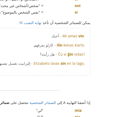
oni
≈ "شخص/أشخاص غير محدد"
si
≈ "نفس الشخص بالموضوع"، إ
يمكن للضمائر الشخصية أن تأخذ
نهاية النصب N
:
.
vin
Mi amas
- أحبك
konas Karlo.
Ilin
- كارلو يعرفهم.
vidas?
ĝin
Ĉu vi
- هل رأيته؟
en la lago.
sin
Elizabeto lavas
- إليزابيث تغسل نفسها
إذا أضفنا النهايية A إلى
الضمائر الشخصية
نتحصل على
ضمائر 
mia
"لي"
nia
"لنا"