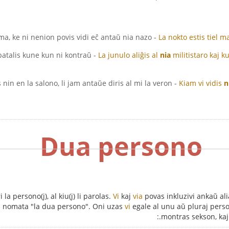
- La nokto estis tiel malluma, ke ni nenion povis vidi eĉ antaŭ nia nazo.
La nokto estis tiel 
e batalis kune kun ni kontraŭ
La junulo aliĝis al
nia
militistaro kaj 
- Kiam vi vidis nin en la salono, li jam antaŭe diris al mi la veron.
Kiam vi vidis
n
Dua persono
la persono(j), al kiu(j) li parolas.
Vi
kaj
via
povas inkluzivi ankaŭ ali
tas nomata "la dua persono". Oni uzas
vi
egale al unu aŭ pluraj pers
montras sekson, kaj 