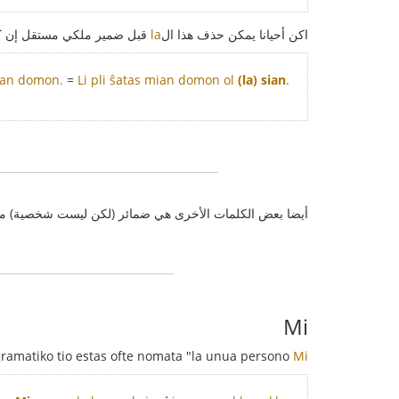
اكن أحيانا يمكن حذف هذا ال
la
قبل ضمير ملكي مستقل إن كا
sian domon.
=
Li pli ŝatas mian domon ol
(la) sian
.
أيضا بعض الكلمات الأخرى هي ضمائر (لكن ليست شخصية) م
Mi
ramatiko tio estas ofte nomata "la unua persono":
estas singulara (kaj tute ne montras sekson).
Mi