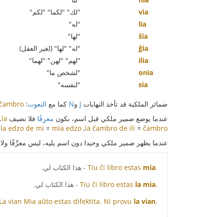
via
"لك" "لكما" "لكم"
lia
"له"
ŝia
"لها"
ĝia
"له" "لها" (لغير العقل)
ilia
"لهم" "لهن" "لهما"
onia
"لشخص ما"
sia
"لنفسه"
ضمائر الملكية قد تأخذ النهايات
J
و
N
كما مع
النعوت
:
 ĉambro
عندما يوضع ضمير ملكي قبل اسم، بكون
معرِفًا
فلا نضيف
la
.
.
la edzo de mi
=
mia edzo
,
la ĉambro de ili
=
ĉambro
عندما يظهر ضمير ملكي وحيدا دون اسم يليه، ليس معرِّفًا ول
.
mia
Tiu ĉi libro estas
- هذا الكتاب لي.
.
la mia
Tiu ĉi libro estas
- هذا الكتاب لي.
La vian
Mia aŭto estas difektita. Ni provu
la vian
.