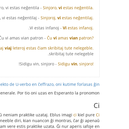
- Sinjoro, vi estas neĝentila.
Sinjoro,
vi
estas neĝentila.
- Sinjoroj, vi estas neĝentilaj.
Sinjoroj,
vi
estas neĝentilaj.
- Vi estas infanoj.
Vi
estas infanoj.
- Ĉu vi amas vian patron?
Ĉu
vi
amas
vian
patron?
kaj
viaj
leteroj estas ĉiam skribitaj tute nelegeble.
skribitaj tute nelegeble.
- Sidigu vin, sinjoro!
Sidigu
vin
, sinjoro!
ekto de U-verbo en ĉeffrazo, oni kutime forlasas ĝin
enerale. Por tio oni uzas en Esperanto la pronomon
Ci
aŭ neniam praktike uzataj. Eblus imagi
ci
kiel pure
estas singulara alparola pronomo (kiu tute ne montras sekson).
Ci
e neeble diri, kian nuancon ĝi montras, ĉar ĝi apenaŭ
m vere estis praktike uzata. Ĝi nur aperis iafoje en