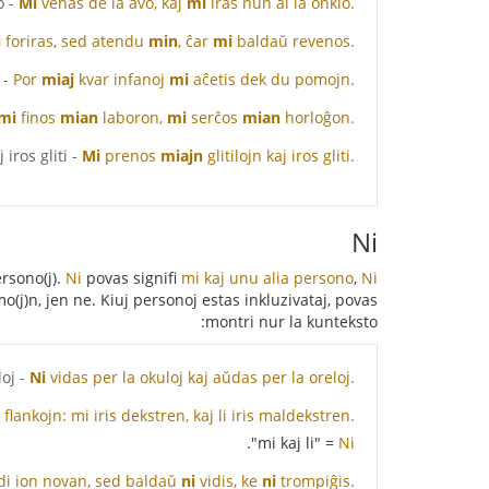
- Mi venas de la avo, kaj mi iras nun al la onklo.
Mi
venas de la avo, kaj
mi
iras nun al la onklo.
i
foriras, sed atendu
min
, ĉar
mi
baldaŭ revenos.
 miaj kvar infanoj mi aĉetis dek du pomojn.
Por
miaj
kvar infanoj
mi
aĉetis dek du pomojn.
mi
finos
mian
laboron,
mi
serĉos
mian
horloĝon.
- Mi prenos miajn glitilojn kaj iros gliti.
Mi
prenos
miajn
glitilojn kaj iros gliti.
Ni
ersono(j).
Ni
povas signifi
mi kaj unu alia persono
,
estas plurala (kaj tute ne montras sekson).
Ni
o(j)n, jen ne. Kiuj personoj estas inkluzivataj, povas
montri nur la kunteksto:
- Ni vidas per la okuloj kaj aŭdas per la oreloj.
Ni
vidas per la okuloj kaj aŭdas per la oreloj.
 flankojn: mi iris dekstren, kaj li iris maldekstren.
= "mi kaj li".
Ni
di ion novan, sed baldaŭ
ni
vidis, ke
ni
trompiĝis.