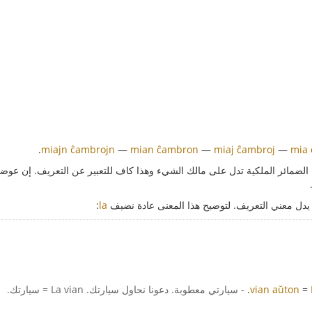
.
miajn ĉambrojn
—
mian ĉambron
—
miaj ĉambroj
—
mia
 الضمائر الملكية تدل على مالك الشيء وهذا كاف للتعبير عن التعريف. إن عوضن
ا يدل معني التعريف. لتوضيح هذا المعنى عادة نضيف
la
:
=
vian aŭton
.
- سيارتي معطوبة. دعونا نحاول سيارتك. La vian = سيارتك.