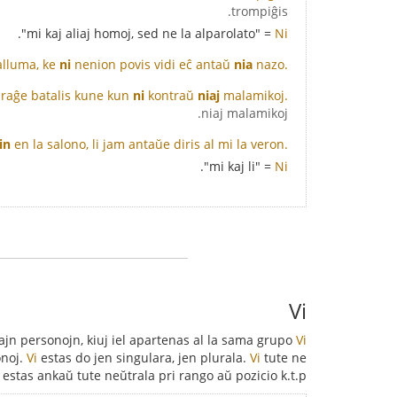
trompiĝis.
= "mi kaj aliaj homoj, sed ne la alparolato".
Ni
malluma, ke
ni
nenion povis vidi eĉ antaŭ
nia
nazo.
kuraĝe batalis kune kun
ni
kontraŭ
niaj
malamikoj.
niaj malamikoj.
in
en la salono, li jam antaŭe diris al mi la veron.
= "mi kaj li".
Ni
Vi
ajn personojn, kiuj iel apartenas al la sama grupo
kaj
Vi
onoj.
Vi
estas do jen singulara, jen plurala.
Vi
tute ne
estas ankaŭ tute neŭtrala pri rango aŭ pozicio k.t.p.: