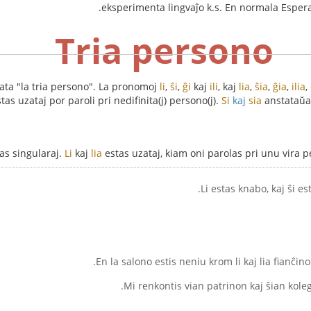
eksperimenta lingvaĵo k.s. En normala Esper
Tria persono
mata "la tria persono". La pronomoj
li
,
ŝi
,
ĝi
kaj
ili
, kaj
lia
,
ŝia
,
ĝia
,
ilia
,
tas uzataj por paroli pri nedifinita(j) persono(j).
Si
kaj
sia
anstataŭas
as singularaj.
Li
kaj
lia
estas uzataj, kiam oni parolas pri unu vira 
- En 