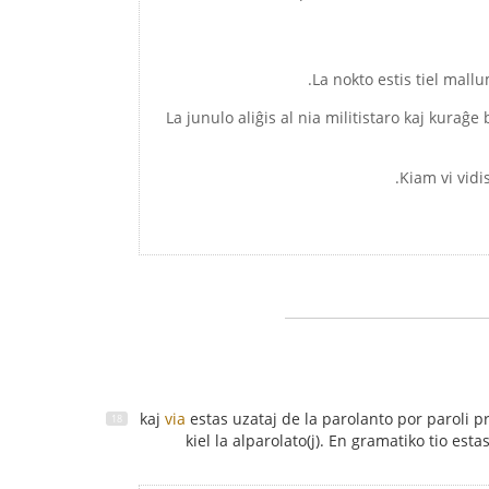
- La junulo aliĝis al nia militistaro kaj kuraĝ
via
estas uzataj de la parolanto por paroli pri 
kiel la alparolato(j). En gramatiko tio es