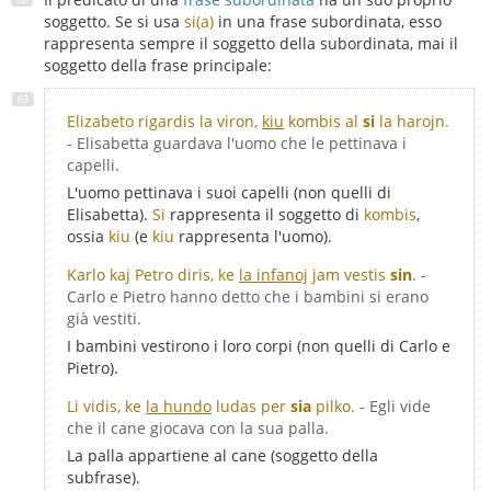
soggetto. Se si usa
si(a)
in una frase subordinata, esso
rappresenta sempre il soggetto della subordinata, mai il
soggetto della frase principale:
Elizabeto rigardis la viron,
kiu
kombis al
si
la harojn.
- Elisabetta guardava l'uomo che le pettinava i
capelli.
L'uomo pettinava i suoi capelli (non quelli di
Elisabetta).
Si
rappresenta il soggetto di
kombis
,
ossia
kiu
(e
kiu
rappresenta l'uomo).
Karlo kaj Petro diris, ke
la infanoj
jam vestis
sin
.
-
Carlo e Pietro hanno detto che i bambini si erano
già vestiti.
I bambini vestirono i loro corpi (non quelli di Carlo e
Pietro).
Li vidis, ke
la hundo
ludas per
sia
pilko.
- Egli vide
che il cane giocava con la sua palla.
La palla appartiene al cane (soggetto della
subfrase).