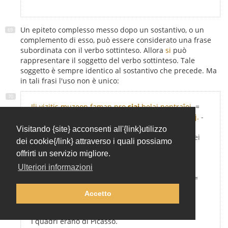
Un epiteto complesso messo dopo un sostantivo, o un
complemento di esso, può essere considerato una frase
subordinata con il verbo sottinteso. Allora
si
può
rappresentare il soggetto del verbo sottinteso. Tale
soggetto è sempre identico al sostantivo che precede. Ma
in tali frasi l'uso non è unico:
Ili vizitis
muzeon
faman pro
siaj
belaj pentraĵoj.
=
...muzeon,
kiu
estas fama pro
siaj
belaj pentraĵoj.
-
Essi visitarono un museo famoso per i suoi bei
Visitando {site} acconsenti all'{link}utilizzo
quadri.= ... un museo, che è famoso per i suoi bei
dei cookie{/link} attraverso i quali possiamo
quadri.
offrirti un servizio migliore.
I quadri appartengono al museo.
Ulteriori informazioni
Picasso vizitis muzeon faman pro liaj pentraĵoj.
=
...muzeon, kiu estas fama pro liaj pentraĵoj.
-
Accetto
Picasso visitò un museo famoso per i suoi (di
Picasso) bei quadri.
I quadri erano di Picasso.