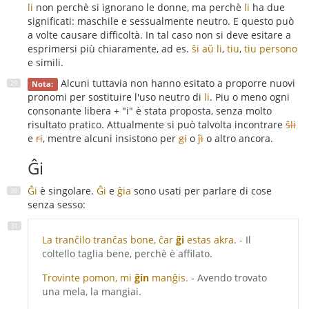
li
non perchè si ignorano le donne, ma perchè
li
ha due
significati: maschile e sessualmente neutro. E questo può
a volte causare difficoltà. In tal caso non si deve esitare a
esprimersi più chiaramente, ad es.
ŝi aŭ li
,
tiu
,
tiu persono
e simili.
Alcuni tuttavia non hanno esitato a proporre nuovi
Nota:
pronomi per sostituire l'uso neutro di
li
. Piu o meno ogni
consonante libera + "i" è stata proposta, senza molto
risultato pratico. Attualmente si può talvolta incontrare
ŝli
e
ri
, mentre alcuni insistono per
gi
o
ĵi
o altro ancora.
Ĝi
Ĝi
è singolare.
Ĝi
e
ĝia
sono usati per parlare di cose
senza sesso:
La tranĉilo tranĉas bone, ĉar
ĝi
estas akra.
- Il
coltello taglia bene, perchè è affilato.
Trovinte pomon, mi
ĝin
manĝis.
- Avendo trovato
una mela, la mangiai.