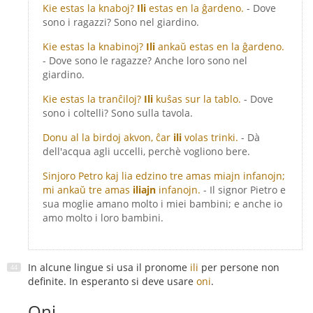
Kie estas la knaboj?
Ili
estas en la ĝardeno.
- Dove
sono i ragazzi? Sono nel giardino.
Kie estas la knabinoj?
Ili
ankaŭ estas en la ĝardeno.
- Dove sono le ragazze? Anche loro sono nel
giardino.
Kie estas la tranĉiloj?
Ili
kuŝas sur la tablo.
- Dove
sono i coltelli? Sono sulla tavola.
Donu al la birdoj akvon, ĉar
ili
volas trinki.
- Dà
dell'acqua agli uccelli, perchè vogliono bere.
Sinjoro Petro kaj lia edzino tre amas miajn infanojn;
mi ankaŭ tre amas
iliajn
infanojn.
- Il signor Pietro e
sua moglie amano molto i miei bambini; e anche io
amo molto i loro bambini.
In alcune lingue si usa il pronome
ili
per persone non
definite. In esperanto si deve usare
oni
.
Oni