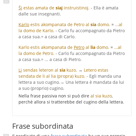
Ŝi
estas amata de
siaj
instruistinoj.
- Ella è amata
dalle sue insegnanti.
Karlo
estis akompanata de Petro al
sia
domo.
=
...al
la domo de Karlo.
- Carlo fu accompagnato da Pietro
a casa sua.= a casa di Carlo.
Karlo estis akompanata de
Petro
al
lia
domo.
=
...al
la domo de Petro.
- Carlo fu accompagnato da Pietro
a casa sua.= ... a casa di Pietro.
Li
sendas leteron al
sia
kuzo.
→
Letero estas
sendata de li al lia (propra) kuzo.
- Egli manda una
lettera a suo cugino.→ Una lettera è mandata da lui
a suo (proprio) cugino.
Nella frase passiva non si può dire
al sia kuzo
,
perchè allora si tratterebbe del cugino della lettera.
Frase subordinata
Il predicato di una
frase subordinata
ha un suo proprio