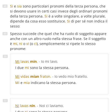
Si
e
sia
sono particolari pronomi della terza persona, che
si devono usare in certi casi invece degli ordinari pronomi
della terza persona.
Si
è a volte singolare, a volte plurale,
dipende da cosa esso sostituisce.
Si
di per sé non indica il
sesso:
Spesso succede che quel che ha ruolo di soggetto appare
anche con un altro ruolo nella stessa frase. Se il soggetto
è
mi
,
ni
o
vi
(o
ci
), semplicemente si ripete lo stesso
pronome:
Mi
lavas
min
.
- Io mi lavo.
I due
mi
sono la stessa persona.
Mi
vidas
mian
fraton.
- Io vedo mio fratello.
Mi
e
mia
indicano la stessa persona.
Ni
lavas
nin
.
- Noi ci laviamo.
I due
ni
sono le stesse persone.