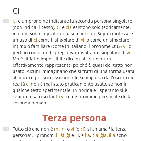
Ci
Ci
è un pronome indicante la seconda persona singolare
(non indica il sesso).
Ci
e
cia
esistono solo teoricamente,
ma non sono in pratica quasi mai usati. Si può ipotizzare
un uso di
ci
come il singolare di
vi
, o come un singolare
intimo o familiare (come in italiano il pronome «tu»)
vi
, o
perfino come un dispregiativo, insultante singolare di
vi
.
Ma è di fatto impossibile dire quale sfumatura
effettivamente rappresenta, poiché è quasi del tutto non
usato. Alcuni immaginano che si tratti di una forma usata
all'inizio e poi successivamente scomparsa dall'uso, ma in
realtà
ci
non è mai stato praticamente usato, se non in
qualche testo sperimentale. In normale Esperanto si è
sempre usato soltanto
vi
come pronome personale della
seconda persona.
Terza persona
Tutto ciò che non è
mi
,
ni
o
vi
(o
ci
), si chiama "la terza
persona". I pronomi
li
,
ŝi
,
ĝi
e
ili
, e
lia
,
ŝia
,
ĝia
,
ilia
sono