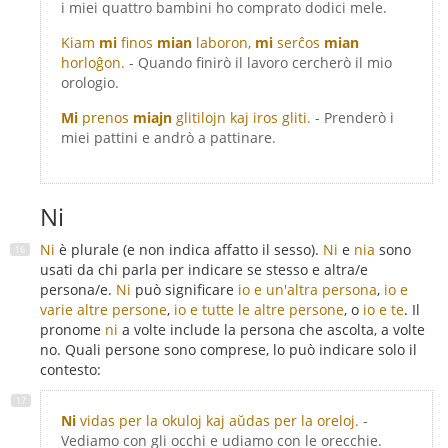
i miei quattro bambini ho comprato dodici mele.
Kiam
mi
finos
mian
laboron,
mi
serĉos
mian
horloĝon.
- Quando finirò il lavoro cercherò il mio
orologio.
Mi
prenos
miajn
glitilojn kaj iros gliti.
- Prenderò i
miei pattini e andrò a pattinare.
Ni
Ni
è plurale (e non indica affatto il sesso).
Ni
e
nia
sono
usati da chi parla per indicare se stesso e altra/e
persona/e.
Ni
può significare
io e un'altra persona
,
io e
varie altre persone
,
io e tutte le altre persone
, o
io e te
. Il
pronome
ni
a volte include la persona che ascolta, a volte
no. Quali persone sono comprese, lo può indicare solo il
contesto:
Ni
vidas per la okuloj kaj aŭdas per la oreloj.
-
Vediamo con gli occhi e udiamo con le orecchie.