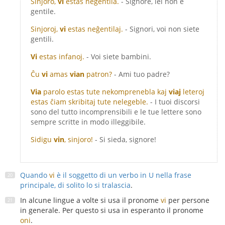
Sinjoro,
vi
estas neĝentila.
- Signore, lei non è
gentile.
Sinjoroj,
vi
estas neĝentilaj.
- Signori, voi non siete
gentili.
Vi
estas infanoj.
- Voi siete bambini.
Ĉu
vi
amas
vian
patron?
- Ami tuo padre?
Via
parolo estas tute nekomprenebla kaj
viaj
leteroj
estas ĉiam skribitaj tute nelegeble.
- I tuoi discorsi
sono del tutto incomprensibili e le tue lettere sono
sempre scritte in modo illeggibile.
Sidigu
vin
, sinjoro!
- Si sieda, signore!
Quando
vi
è il soggetto di un verbo in U nella frase
principale, di solito lo si tralascia
.
In alcune lingue a volte si usa il pronome
vi
per persone
in generale. Per questo si usa in esperanto il pronome
oni
.