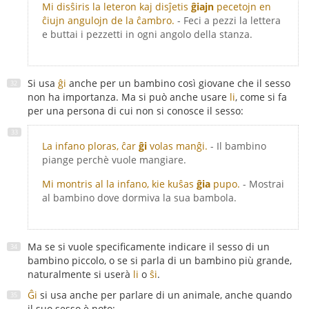
Mi disŝiris la leteron kaj disĵetis
ĝiajn
pecetojn en
ĉiujn angulojn de la ĉambro.
- Feci a pezzi la lettera
e buttai i pezzetti in ogni angolo della stanza.
Si usa
ĝi
anche per un bambino così giovane che il sesso
non ha importanza. Ma si può anche usare
li
, come si fa
per una persona di cui non si conosce il sesso:
La infano ploras, ĉar
ĝi
volas manĝi.
- Il bambino
piange perchè vuole mangiare.
Mi montris al la infano, kie kuŝas
ĝia
pupo.
- Mostrai
al bambino dove dormiva la sua bambola.
Ma se si vuole specificamente indicare il sesso di un
bambino piccolo, o se si parla di un bambino più grande,
naturalmente si userà
li
o
ŝi
.
Ĝi
si usa anche per parlare di un animale, anche quando
il suo sesso è noto: