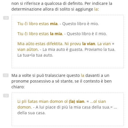
non si riferisce a qualcosa di definito. Per indicare la
determinazione allora di solito si aggiunge
la
:
Tiu ĉi libro estas
mia
.
- Questo libro è mio.
Tiu ĉi libro estas
la mia
.
- Questo libro è il mio.
Mia aŭto estas difektita. Ni provu
la vian
.
La vian
=
vian aŭton
.
- La mia auto è guasta. Proviamo la tua.
La tua=la tua auto.
Ma a volte si può tralasciare questo
la
davanti a un
pronome possessivo a sé stante, se il contesto è ben
chiaro:
Li pli ŝatas mian domon ol
(la) sian
.
=
...ol sian
domon.
- A lui piace di più la mia casa della sua.= ...
della sua casa.