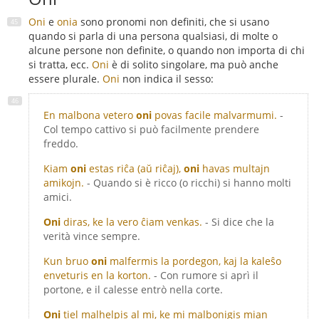
Oni
e
onia
sono pronomi non definiti, che si usano
quando si parla di una persona qualsiasi, di molte o
alcune persone non definite, o quando non importa di chi
si tratta, ecc.
Oni
è di solito singolare, ma può anche
essere plurale.
Oni
non indica il sesso:
En malbona vetero
oni
povas facile malvarmumi.
-
Col tempo cattivo si può facilmente prendere
freddo.
Kiam
oni
estas riĉa (aŭ riĉaj),
oni
havas multajn
amikojn.
- Quando si è ricco (o ricchi) si hanno molti
amici.
Oni
diras, ke la vero ĉiam venkas.
- Si dice che la
verità vince sempre.
Kun bruo
oni
malfermis la pordegon, kaj la kaleŝo
enveturis en la korton.
- Con rumore si aprì il
portone, e il calesse entrò nella corte.
Oni
tiel malhelpis al mi, ke mi malbonigis mian