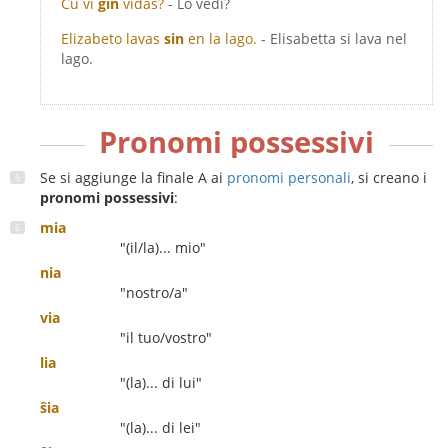
Ĉu vi
ĝin
vidas?
- Lo vedi?
Elizabeto lavas
sin
en la lago.
- Elisabetta si lava nel
lago.
Pronomi possessivi
Se si aggiunge la finale A ai
pronomi personali
, si creano i
pronomi possessivi
:
mia
"(il/la)... mio"
nia
"nostro/a"
via
"il tuo/vostro"
lia
"(la)... di lui"
ŝia
"(la)... di lei"