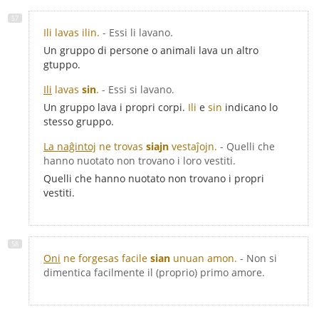
Ili lavas ilin.
- Essi li lavano.
Un gruppo di persone o animali lava un altro
gtuppo.
Ili
lavas
sin
.
- Essi si lavano.
Un gruppo lava i propri corpi.
Ili
e
sin
indicano lo
stesso gruppo.
La naĝintoj
ne trovas
siajn
vestaĵojn.
- Quelli che
hanno nuotato non trovano i loro vestiti.
Quelli che hanno nuotato non trovano i propri
vestiti.
Oni
ne forgesas facile
sian
unuan amon.
- Non si
dimentica facilmente il (proprio) primo amore.