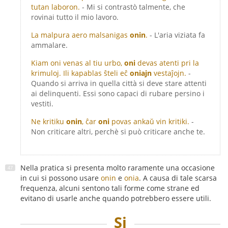
tutan laboron.
- Mi si contrastò talmente, che
rovinai tutto il mio lavoro.
La malpura aero malsanigas
onin
.
- L'aria viziata fa
ammalare.
Kiam oni venas al tiu urbo,
oni
devas atenti pri la
krimuloj. Ili kapablas ŝteli eĉ
oniajn
vestaĵojn.
-
Quando si arriva in quella città si deve stare attenti
ai delinquenti. Essi sono capaci di rubare persino i
vestiti.
Ne kritiku
onin
, ĉar
oni
povas ankaŭ vin kritiki.
-
Non criticare altri, perchè si può criticare anche te.
Nella pratica si presenta molto raramente una occasione
in cui si possono usare
onin
e
onia
. A causa di tale scarsa
frequenza, alcuni sentono tali forme come strane ed
evitano di usarle anche quando potrebbero essere utili.
Si