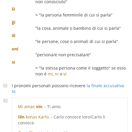
non conosciuto"
ŝi
≈ "la persona femminile di cui si parla"
ĝi
"la cosa, animale o bambino di cui si parla"
ili
"le persone, cose o animali di cui si parla"
oni
"persona/e non precisata/e"
si
≈ "la stessa persona come il soggetto" se esso
non è
mi
,
ni
o
vi
I pronomi personali possono ricevere
la finale accusativa
N
:
Mi amas
vin
.
- Ti amo.
Ilin
konas Karlo.
- Carlo conosce loro/Carlo li
conosce.