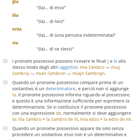
ĝia
"(la)... di esso"
ilia
"(la)... di loro"
onia
"(la)... di (una persona indeterminata)"
sia
"(la)... di se stessi"
I pronomi possessivi possono ricevere le finali
J
e
N
allo
stesso modo degli altri
aggettivi
:
mia ĉambro
—
miaj
ĉambroj
—
mian ĉambron
—
miajn ĉambrojn
.
Quando un pronome possessivo compare prima di un
sostantivo, è un
determinatore
,, e perciò non si aggiunge
la
. Il pronome possessivo informa riguardo al possessore,
e questo è una informazione sufficiente per esprimere la
determinazione. Se si sostituisce il pronome possessivo
con una espressione
de
, normalmente si deve aggiungere
la
:
ilia ĉambro
=
la ĉambro de ili
,
mia edzo
=
la edzo de mi
.
Quando un pronome possessivo appare da solo senza
precedere un sostantivo, esso non è un determinativo e