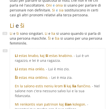
usati per parlare di qualcosa di noto, che non è nè chi
parla né l'ascoltatore.
Oni
e
onia
si usano per parlare di
persona/e non definita/e.
Si
e
sia
sostituiscono in certi
casi gli altri pronomi relativi alla terza perssona.
Li
e
ŝi
Li
e
ŝi
sono singolari.
Li
e
lia
si usano quando si parla di
una persona maschile.
Ŝi
e
ŝia
si usano per una persona
femminile.
Li
estas knabo, kaj
ŝi
estas knabino.
- Lui è un
ragazzo, e lei è una ragazza.
Li
estas mia onklo.
- Lui è mio zio.
Ŝi
estas mia onklino.
- Lei è mia zia.
En la salono estis neniu krom
li
kaj
lia
fianĉino.
- Nel
salone non c'era nessuno salvo lui e la sua
fidanzata.
Mi renkontis vian patrinon kaj
ŝian
kolegon.
-