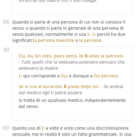
Incontrai tua madre con il suo collega.
Quando si parla di una persona di cui non si conosce il
sesso, o quando si parla in generale di una persona di
sesso qualsiasi, normalmente si usa
li
.
Li
perciò ha due
significati:
la persona maschile
o
la persona
:
Ĉiu, kiu ŝin vidis, povis pensi, ke
li
vidas la patrinon.
- Tutti quelli che la vedevano potevano pensare che
vedevano la madre.
Li
qui corrisponde a
ĉiu
, e dunque a
ĉiu persono
.
Se vi iros al kuracisto,
li
povos helpi vin.
- Se andrai
dal medico egli ti potrà aiutare.
Si tratta di un qualsiasi medico, indipendentemente
dal sesso.
Questo uso di
li
a volte è visto come una discriminazione
sessuale, ma in realtà è solo un fatto grammaticale. Si usa