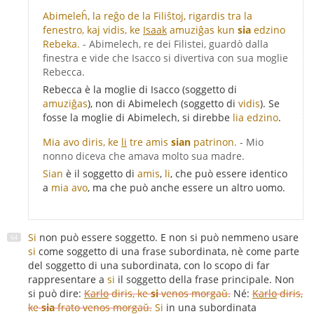
Abimeleĥ, la reĝo de la Filiŝtoj, rigardis tra la
fenestro, kaj vidis, ke
Isaak
amuziĝas kun
sia
edzino
Rebeka.
- Abimelech, re dei Filistei, guardò dalla
finestra e vide che Isacco si divertiva con sua moglie
Rebecca.
Rebecca è la moglie di Isacco (soggetto di
amuziĝas
), non di Abimelech (soggetto di
vidis
). Se
fosse la moglie di Abimelech, si direbbe
lia edzino
.
Mia avo diris, ke
li
tre amis
sian
patrinon.
- Mio
nonno diceva che amava molto sua madre.
Sian
è il soggetto di
amis
,
li
, che può essere identico
a
mia avo
, ma che può anche essere un altro uomo.
Si
non può essere soggetto. E non si può nemmeno usare
si
come soggetto di una frase subordinata, nè come parte
del soggetto di una subordinata, con lo scopo di far
rappresentare a
si
il soggetto della frase principale. Non
si può dire:
Karlo
diris, ke
si
venos morgaŭ.
Né:
Karlo
diris,
ke
sia
frato venos morgaŭ.
Si
in una subordinata