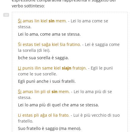
verbo sottinteso:
Ŝi
amas lin kiel
sin
mem.
- Lei lo ama come se
stessa.
Lei lo ama, come ama se stessa.
Ŝi estas tiel saĝa kiel ŝia fratino.
- Lei è saggia come
la sorella (di lei).
bche sua sorella è saggia.
Li
punis ilin same kiel
siajn
fratojn.
- Egli le punì
come le sue sorelle.
Egli punì anche i suoi fratelli.
Ŝi
amas lin pli ol
sin
mem.
- Lei lo ama più di se
stessa.
Lei lo ama più di quel che ama se stessa.
Li estas pli aĝa ol lia frato.
- Lui è più vecchio di suo
fratello.
Suo fratello è saggio (ma meno).