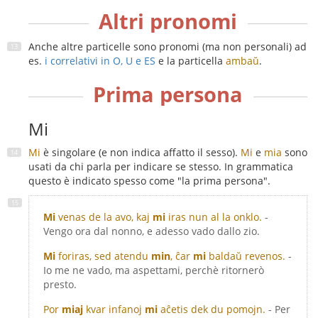
Altri pronomi
Anche altre particelle sono pronomi (ma non personali) ad
es.
i correlativi in O, U e ES
e la particella
ambaŭ
.
Prima persona
Mi
Mi
è singolare (e non indica affatto il sesso).
Mi
e
mia
sono
usati da chi parla per indicare se stesso. In grammatica
questo è indicato spesso come "la prima persona".
Mi
venas de la avo, kaj
mi
iras nun al la onklo.
-
Vengo ora dal nonno, e adesso vado dallo zio.
Mi
foriras, sed atendu
min
, ĉar
mi
baldaŭ revenos.
-
Io me ne vado, ma aspettami, perchè ritornerò
presto.
Por
miaj
kvar infanoj
mi
aĉetis dek du pomojn.
- Per