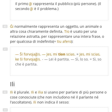
Il primo
ĝi
rappresenta il pubblico (più persone). (Il
secondo
ĝi
è il problema.)
Ĝi
normalmente rappresenta un oggetto, un animale o
altra cosa chiaramente definita.
Tio
è usato per una
relazione astratta, per rappresentare una intera frase, o
per qualcosa di indefinito(=
tiu afero
):
— Ŝi forvojaĝis. — Jes, mi
tion
scias.
=
Jes, mi scias,
ke ŝi forvojaĝis.
- — Lei è partita. — Sì, lo so. = Sì, so
che è partita.
Ili
Ili
è plurale.
Ili
e
ilia
si usano per parlare di più persone o
cose conosciute (che non includono né il parlante né
l'ascoltatore).
Ili
non indica il sesso: