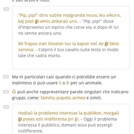
"Pip, pip!" diris subite malgranda muso, kiu elkuris,
kaj post
ĝi
venis ankoraŭ unu.
- "Pip, pip!" disse
d'improvviso un topino che corse via, e dopo di lui
ne venne ancora uno.
Mi frapos vian ĉevalon sur la kapon tiel, ke
ĝi
falos
senviva.
- Colpirò il tuo cavallo sulla testa in modo
tale che cadrà morto.
Ma in particolari casi quando ci potrebbe essere un
malinteso si può usare
li
o
ŝi
per un animale.
Ĝi
può anche rappresentare parole singolari che indicano
gruppi, come:
familio
,
popolo
,
armeo
e simili.
Hodiaŭ la problemo interesas la publikon, morgaŭ
ĝi
povas esti indiferenta pri ĝi.
- Oggi il problema
interessa il pubblico, domani esso può essergli
indifferente.