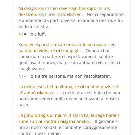
Ni
disiĝis kaj iris en diversajn flankojn: mi iris
dekstren, kaj li iris maldekstren.
- Noi ci separammo
e andammo da parti diverse: io andai a destra, e lui
andò a sinistra.
Ni
= "io e lui".
Kiam vi ekparolis,
ni
atendis aŭdi ion novan, sed
baldaŭ
ni
vidis, ke
ni
trompiĝis.
- Quando hai
cominciato a parlare, ci aspettavamo di sentire
qualcosa di nuovo, ma presto abbiamo visto che ci
sbagliavamo.
Ni
= "io e altre persone, ma non l'ascoltatore".
La nokto estis tiel malluma, ke
ni
nenion povis vidi
eĉ antaŭ
nia
nazo.
- La notte era così buia che non
potevamo vedere nulla neanche davanti al nostro
naso.
La junulo aliĝis al
nia
militistaro kaj kuraĝe batalis
kune kun
ni
kontraŭ
niaj
malamikoj.
- Il giovane si
unì ai nostri soldati e combattè coraggiosamente
contro i nostri nemici.