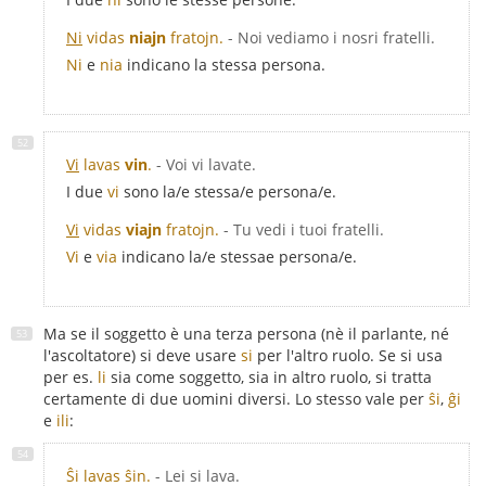
Ni
vidas
niajn
fratojn.
- Noi vediamo i nosri fratelli.
Ni
e
nia
indicano la stessa persona.
Vi
lavas
vin
.
- Voi vi lavate.
I due
vi
sono la/e stessa/e persona/e.
Vi
vidas
viajn
fratojn.
- Tu vedi i tuoi fratelli.
Vi
e
via
indicano la/e stessae persona/e.
Ma se il soggetto è una terza persona (nè il parlante, né
l'ascoltatore) si deve usare
si
per l'altro ruolo. Se si usa
per es.
li
sia come soggetto, sia in altro ruolo, si tratta
certamente di due uomini diversi. Lo stesso vale per
ŝi
,
ĝi
e
ili
:
Ŝi lavas ŝin.
- Lei si lava.