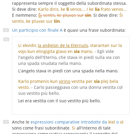
rappresenta sempre il soggetto della subordinata stessa.
Si deve dire:
Karlo diris, ke
li
venos... / ke
lia
frato venos...
E nemmeno:
Ŝi
sentis, ke pluvas sur
sin
.
Si deve dire:
Ŝi
sentis, ke pluvas sur
ŝin
.
Un participio con finale A
è quasi una frase subordinata:
Li ekvidis
la anĝelon de la Eternulo
, starantan sur la
vojo kun elingigita glavo en
sia
mano.
- Egli vide
l'angelo dell'Eterno, che stava in piedi sulla via con
una spada snudata nella mano.
L'angelo stava in piedi con una spada nella mano.
Karlo promenis kun
virino
vestita per
sia
plej bela
vesto.
- Carlo passeggiava con una donna vestita col
suo vestito più bello.
Lei era vestita con il suo vestito più bello.
Anche le
espressioni comparative introdotte da
kiel
o
ol
sono come frasi subordinate.
Si
all'interno di tale
espressione comparativa rappresenta il soggetto del