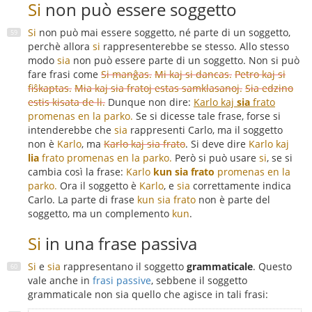
Si
non può essere soggetto
Si
non può mai essere soggetto, né parte di un soggetto,
perchè allora
si
rappresenterebbe se stesso. Allo stesso
modo
sia
non può essere parte di un soggetto. Non si può
fare frasi come
Si manĝas.
Mi kaj si dancas.
Petro kaj si
fiŝkaptas.
Mia kaj sia fratoj estas samklasanoj.
Sia edzino
estis kisata de li.
Dunque non dire:
Karlo kaj
sia
frato
promenas en la parko.
Se si dicesse tale frase, forse si
intenderebbe che
sia
rappresenti Carlo, ma il soggetto
non è
Karlo
, ma
Karlo kaj sia frato
. Si deve dire
Karlo kaj
lia
frato promenas en la parko.
Però si può usare
si
, se si
cambia così la frase:
Karlo
kun sia frato
promenas en la
parko.
Ora il soggetto è
Karlo
, e
sia
correttamente indica
Carlo. La parte di frase
kun sia frato
non è parte del
soggetto, ma un complemento
kun
.
Si
in una frase passiva
Si
e
sia
rappresentano il soggetto
grammaticale
. Questo
vale anche in
frasi passive
, sebbene il soggetto
grammaticale non sia quello che agisce in tali frasi: