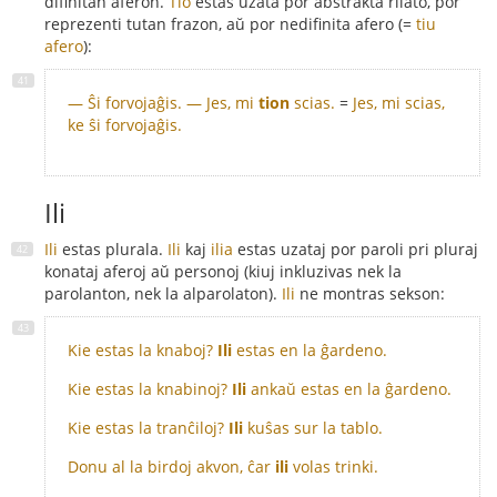
difinitan aferon.
Tio
estas uzata por abstrakta rilato, por
reprezenti tutan frazon, aŭ por nedifinita afero (=
tiu
afero
):
— Ŝi forvojaĝis. — Jes, mi
tion
scias.
=
Jes, mi scias,
ke ŝi forvojaĝis.
Ili
Ili
estas plurala.
Ili
kaj
ilia
estas uzataj por paroli pri pluraj
konataj aferoj aŭ personoj (kiuj inkluzivas nek la
parolanton, nek la alparolaton).
Ili
ne montras sekson:
Kie estas la knaboj?
Ili
estas en la ĝardeno.
Kie estas la knabinoj?
Ili
ankaŭ estas en la ĝardeno.
Kie estas la tranĉiloj?
Ili
kuŝas sur la tablo.
Donu al la birdoj akvon, ĉar
ili
volas trinki.