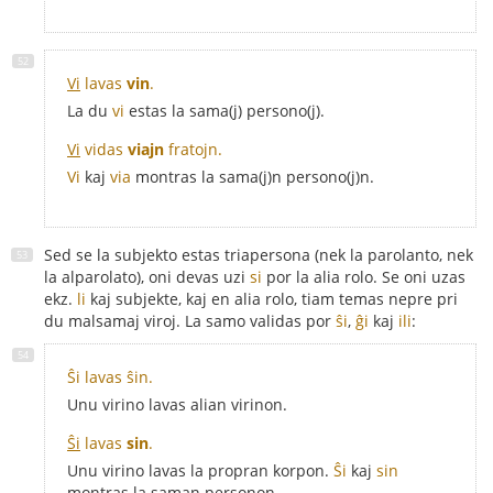
Vi
lavas
vin
.
La du
vi
estas la sama(j) persono(j).
Vi
vidas
viajn
fratojn.
Vi
kaj
via
montras la sama(j)n persono(j)n.
Sed se la subjekto estas triapersona (nek la parolanto, nek
la alparolato), oni devas uzi
si
por la alia rolo. Se oni uzas
ekz.
li
kaj subjekte, kaj en alia rolo, tiam temas nepre pri
du malsamaj viroj. La samo validas por
ŝi
,
ĝi
kaj
ili
:
Ŝi lavas ŝin.
Unu virino lavas alian virinon.
Ŝi
lavas
sin
.
Unu virino lavas la propran korpon.
Ŝi
kaj
sin
montras la saman personon.