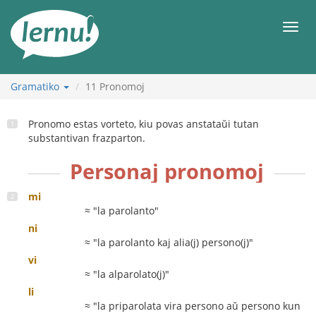
Al
la
Men
enhavo
Gramatiko
11
Pronomoj
Pronomo estas vorteto, kiu povas anstataŭi tutan
substantivan frazparton.
Personaj pronomoj
mi
≈ "la parolanto"
ni
≈ "la parolanto kaj alia(j) persono(j)"
vi
≈ "la alparolato(j)"
li
≈ "la priparolata vira persono aŭ persono kun