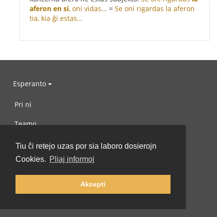
aferon en si
, oni vidas...
=
Se oni rigardas la aferon
tia, kia ĝi estas...
Esperanto
Pri ni
Teamo
Subtenu nin
Tiu ĉi retejo uzas por sia laboro dosierojn
Cookies.
Pliaj informoj
Libro
Privateco
Akcepti
Reguloj