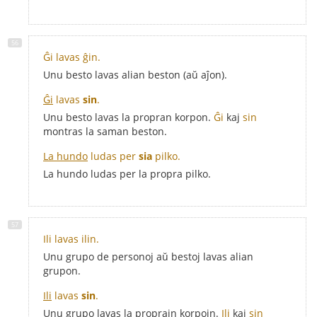
Ĝi lavas ĝin.
Unu besto lavas alian beston (aŭ aĵon).
Ĝi
lavas
sin
.
Unu besto lavas la propran korpon.
Ĝi
kaj
sin
montras la saman beston.
La hundo
ludas per
sia
pilko.
La hundo ludas per la propra pilko.
Ili lavas ilin.
Unu grupo de personoj aŭ bestoj lavas alian
grupon.
Ili
lavas
sin
.
Unu grupo lavas la proprajn korpojn.
Ili
kaj
sin