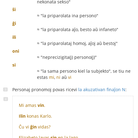
nekonata sekso"
ŝi
≈ "la priparolata ina persono"
ĝi
≈ "la priparolata aĵo, besto aŭ infaneto"
ili
≈ "la priparolataj homoj, aĵoj aŭ bestoj"
oni
≈ "neprecizigita(j) persono(j)"
si
≈ "la sama persono kiel la subjekto", se tiu ne
estas
mi
,
ni
aŭ
vi
Personaj pronomoj povas ricevi
la akuzativan finaĵon N
:
Mi amas
vin
.
Ilin
konas Karlo.
Ĉu vi
ĝin
vidas?
Elizabeto lavas
sin
en la lago.