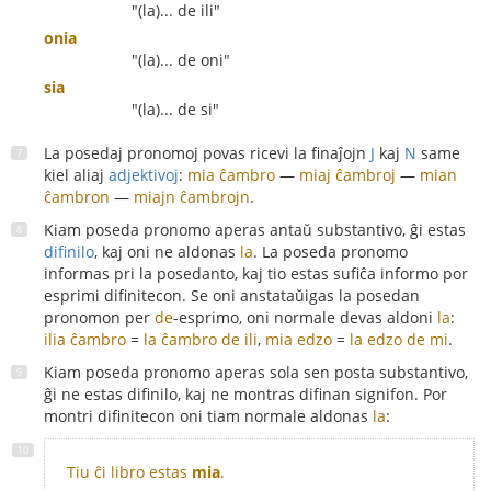
"(la)... de ili"
onia
"(la)... de oni"
sia
"(la)... de si"
La posedaj pronomoj povas ricevi la finaĵojn
J
kaj
N
same
kiel aliaj
adjektivoj
:
mia ĉambro
—
miaj ĉambroj
—
mian
ĉambron
—
miajn ĉambrojn
.
Kiam poseda pronomo aperas antaŭ substantivo, ĝi estas
difinilo
, kaj oni ne aldonas
la
. La poseda pronomo
informas pri la posedanto, kaj tio estas sufiĉa informo por
esprimi difinitecon. Se oni anstataŭigas la posedan
pronomon per
de
-esprimo, oni normale devas aldoni
la
:
ilia ĉambro
=
la ĉambro de ili
,
mia edzo
=
la edzo de mi
.
Kiam poseda pronomo aperas sola sen posta substantivo,
ĝi ne estas difinilo, kaj ne montras difinan signifon. Por
montri difinitecon oni tiam normale aldonas
la
:
Tiu ĉi libro estas
mia
.