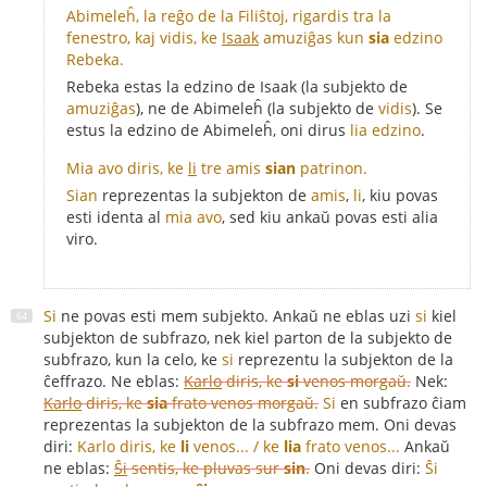
Abimeleĥ, la reĝo de la Filiŝtoj, rigardis tra la
fenestro, kaj vidis, ke
Isaak
amuziĝas kun
sia
edzino
Rebeka.
Rebeka estas la edzino de Isaak (la subjekto de
amuziĝas
), ne de Abimeleĥ (la subjekto de
vidis
). Se
estus la edzino de Abimeleĥ, oni dirus
lia edzino
.
Mia avo diris, ke
li
tre amis
sian
patrinon.
Sian
reprezentas la subjekton de
amis
,
li
, kiu povas
esti identa al
mia avo
, sed kiu ankaŭ povas esti alia
viro.
Si
ne povas esti mem subjekto. Ankaŭ ne eblas uzi
si
kiel
subjekton de subfrazo, nek kiel parton de la subjekto de
subfrazo, kun la celo, ke
si
reprezentu la subjekton de la
ĉeffrazo. Ne eblas:
Karlo
diris, ke
si
venos morgaŭ.
Nek:
Karlo
diris, ke
sia
frato venos morgaŭ.
Si
en subfrazo ĉiam
reprezentas la subjekton de la subfrazo mem. Oni devas
diri:
Karlo diris, ke
li
venos... / ke
lia
frato venos...
Ankaŭ
ne eblas:
Ŝi
sentis, ke pluvas sur
sin
.
Oni devas diri:
Ŝi