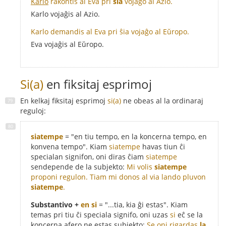
Karlo
rakontis al Eva pri
sia
vojaĝo al Azio.
Karlo vojaĝis al Azio.
Karlo demandis al Eva pri ŝia vojaĝo al Eŭropo.
Eva vojaĝis al Eŭropo.
Si(a)
en fiksitaj esprimoj
En kelkaj fiksitaj esprimoj
si(a)
ne obeas al la ordinaraj
reguloj:
siatempe
= "en tiu tempo, en la koncerna tempo, en
konvena tempo". Kiam
siatempe
havas tiun ĉi
specialan signifon, oni diras ĉiam
siatempe
sendepende de la subjekto:
Mi volis
siatempe
proponi regulon.
Tiam mi donos al via lando pluvon
siatempe
.
Substantivo +
en si
= "...tia, kia ĝi estas". Kiam
temas pri tiu ĉi speciala signifo, oni uzas
si
eĉ se la
koncerna afero ne estas subjekto:
Se oni rigardas
la