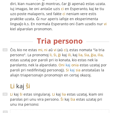
diri, kian nuancon ĝi montras, ĉar ĝi apenaŭ estas uzata.
Iuj imagas, ke oni antaŭe uzis
ci
en Esperanto, kaj ke tiu
uzo poste malaperis, sed fakte
ci
neniam vere estis
praktike uzata. Ĝi nur aperis iafoje en eksperimenta
lingvaĵo k.s. En normala Esperanto oni ĉiam uzadis nur
vi
kiel alparolan pronomon.
Tria persono
Ĉio, kio ne estas
mi
,
ni
aŭ
vi
(aŭ
ci
), estas nomata "la tria
persono". La pronomoj
li
,
ŝi
,
ĝi
kaj
ili
, kaj
lia
,
ŝia
,
ĝia
,
ilia
,
estas uzataj por paroli pri io konata, kio estas nek la
parolanto, nek la alparolato.
Oni
kaj
onia
estas uzataj por
paroli pri nedifinita(j) persono(j).
Si
kaj
sia
anstataŭas la
aliajn triapersonajn pronomojn en certaj okazoj.
Li
kaj
ŝi
Li
kaj
ŝi
estas singularaj.
Li
kaj
lia
estas uzataj, kiam oni
parolas pri unu vira persono.
Ŝi
kaj
ŝia
estas uzataj pri
unu ina persono: