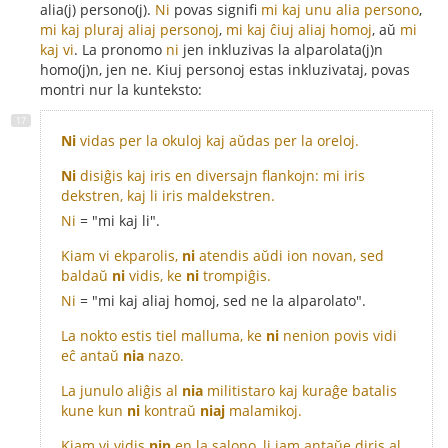
alia(j) persono(j).
Ni
povas signifi
mi kaj unu alia persono
,
mi kaj pluraj aliaj personoj
,
mi kaj ĉiuj aliaj homoj
, aŭ
mi
kaj vi
. La pronomo
ni
jen inkluzivas la alparolata(j)n
homo(j)n, jen ne. Kiuj personoj estas inkluzivataj, povas
montri nur la kunteksto:
Ni
vidas per la okuloj kaj aŭdas per la oreloj.
Ni
disiĝis kaj iris en diversajn flankojn: mi iris
dekstren, kaj li iris maldekstren.
Ni
= "mi kaj li".
Kiam vi ekparolis,
ni
atendis aŭdi ion novan, sed
baldaŭ
ni
vidis, ke
ni
trompiĝis.
Ni
= "mi kaj aliaj homoj, sed ne la alparolato".
La nokto estis tiel malluma, ke
ni
nenion povis vidi
eĉ antaŭ
nia
nazo.
La junulo aliĝis al
nia
militistaro kaj kuraĝe batalis
kune kun
ni
kontraŭ
niaj
malamikoj.
Kiam vi vidis
nin
en la salono, li jam antaŭe diris al