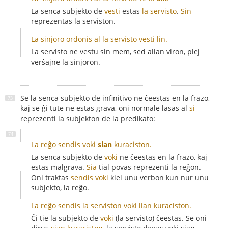
La senca subjekto de
vesti
estas
la servisto
.
Sin
reprezentas la serviston.
La sinjoro ordonis al la servisto vesti lin.
La servisto ne vestu sin mem, sed alian viron, plej
verŝajne la sinjoron.
Se la senca subjekto de infinitivo ne ĉeestas en la frazo,
kaj se ĝi tute ne estas grava, oni normale lasas al
si
reprezenti la subjekton de la predikato:
La reĝo
sendis voki
sian
kuraciston.
La senca subjekto de
voki
ne ĉeestas en la frazo, kaj
estas malgrava.
Sia
tial povas reprezenti la reĝon.
Oni traktas
sendis voki
kiel unu verbon kun nur unu
subjekto, la reĝo.
La reĝo sendis la serviston voki lian kuraciston.
Ĉi tie la subjekto de
voki
(la servisto) ĉeestas. Se oni