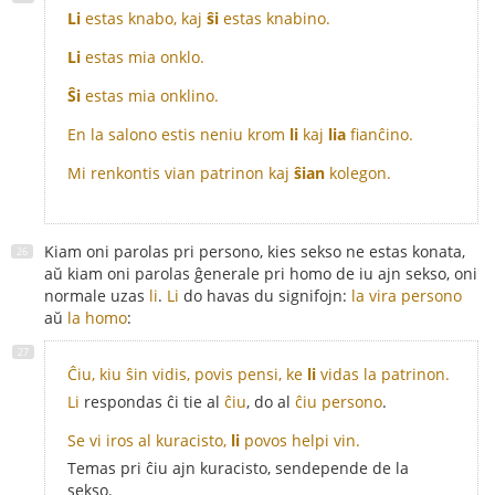
Li
estas knabo, kaj
ŝi
estas knabino.
Li
estas mia onklo.
Ŝi
estas mia onklino.
En la salono estis neniu krom
li
kaj
lia
fianĉino.
Mi renkontis vian patrinon kaj
ŝian
kolegon.
Kiam oni parolas pri persono, kies sekso ne estas konata,
aŭ kiam oni parolas ĝenerale pri homo de iu ajn sekso, oni
normale uzas
li
.
Li
do havas du signifojn:
la vira persono
aŭ
la homo
:
Ĉiu, kiu ŝin vidis, povis pensi, ke
li
vidas la patrinon.
Li
respondas ĉi tie al
ĉiu
, do al
ĉiu persono
.
Se vi iros al kuracisto,
li
povos helpi vin.
Temas pri ĉiu ajn kuracisto, sendepende de la
sekso.