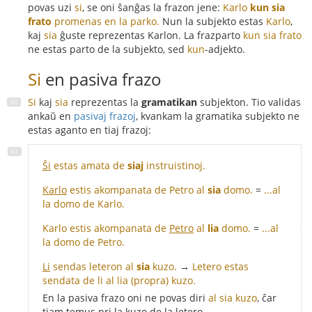
povas uzi
si
, se oni ŝanĝas la frazon jene:
Karlo
kun sia
frato
promenas en la parko.
Nun la subjekto estas
Karlo
,
kaj
sia
ĝuste reprezentas Karlon. La frazparto
kun sia frato
ne estas parto de la subjekto, sed
kun
-adjekto.
Si
en pasiva frazo
Si
kaj
sia
reprezentas la
gramatikan
subjekton. Tio validas
ankaŭ en
pasivaj frazoj
, kvankam la gramatika subjekto ne
estas aganto en tiaj frazoj:
Ŝi
estas amata de
siaj
instruistinoj.
Karlo
estis akompanata de Petro al
sia
domo.
=
...al
la domo de Karlo.
Karlo estis akompanata de
Petro
al
lia
domo.
=
...al
la domo de Petro.
Li
sendas leteron al
sia
kuzo.
→
Letero estas
sendata de li al lia (propra) kuzo.
En la pasiva frazo oni ne povas diri
al sia kuzo
, ĉar
tiam temus pri la kuzo de la letero.