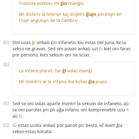
Trovinte pomon, mi
ĝin
manĝis.
Mi disŝiris la leteron kaj disĵetis
ĝiajn
pecetojn en
ĉiujn angulojn de la ĉambro.
Oni uzas
ĝi
ankaŭ pri infaneto, kiu estas tiel juna, ke la
sekso ne gravas. Sed oni povas ankaŭ uzi
li
, kiel oni faras
por persono, kies sekson oni ne scias:
La infano ploras, ĉar
ĝi
volas manĝi.
Mi montris al la infano, kie kuŝas
ĝia
pupo.
Sed se oni volas aparte montri la sekson de infaneto, aŭ
se oni parolas pri pli aĝa infano, oni kompreneble uzu
li
aŭ
ŝi
.
Ĝi
estas uzata ankaŭ por paroli pri besto, eĉ kiam ĝia
sekso estas konata: