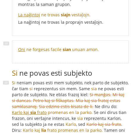
montras la saman grupon.
La naĝintoj
ne trovas
siajn
vestaĵojn.
La naĝintoj ne trovas la proprajn vestaĵojn.
Oni
ne forgesas facile
sian
unuan amon.
Si
ne povas esti subjekto
Si
neniam povas esti mem subjekto, nek parto de subjekto,
ĉar tiam
si
reprezentus sin mem. Same
sia
ne povas esti
parto de subjekto. Ne eblas frazoj kiel:
Si manĝas.
Mi kaj
si dancas.
Petro kaj si fiŝkaptas.
Mia kaj sia fratoj estas
samklasanoj.
Sia edzino estis kisata de li.
Ne diru do:
Karlo kaj
sia
frato
promenas en la parko.
Se oni dirus tian
frazon, oni verŝajne intencus, ke
sia
reprezentu Karlon,
sed la subjekto ja ne estas
Karlo
, sed
Karlo kaj sia frato
.
Diru:
Karlo kaj
lia
frato promenas en la parko.
Tamen oni