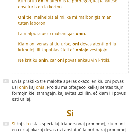
Kun bruo
oni
malfermis la pordegon, kaj la kaleŝo
enveturis en la korton.
Oni
tiel malhelpis al mi, ke mi malbonigis mian
tutan laboron.
La malpura aero malsanigas
onin
.
Kiam oni venas al tiu urbo,
oni
devas atenti pri la
krimuloj. Ili kapablas ŝteli eĉ
oniajn
vestaĵojn.
Ne kritiku
onin
, ĉar
oni
povas ankaŭ vin kritiki.
En la praktiko tre malofte aperas okazo, en kiu oni povas
uzi
onin
kaj
onia
. Pro tiu maloftegeco, kelkaj sentas tiujn
formojn kiel strangajn, kaj evitas uzi ilin, eĉ kiam ili povus
esti utilaj.
Si
Si
kaj
sia
estas specialaj triapersonaj pronomoj, kiujn oni
en certaj okazoj devas uzi anstataŭ la ordinaraj pronomoj