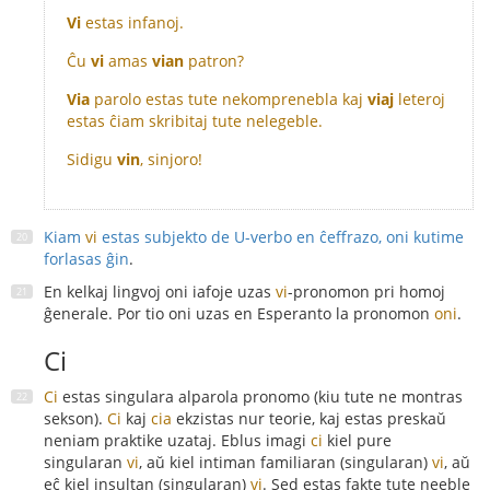
Vi
estas infanoj.
Ĉu
vi
amas
vian
patron?
Via
parolo estas tute nekomprenebla kaj
viaj
leteroj
estas ĉiam skribitaj tute nelegeble.
Sidigu
vin
, sinjoro!
Kiam
vi
estas subjekto de U-verbo en ĉeffrazo, oni kutime
forlasas ĝin
.
En kelkaj lingvoj oni iafoje uzas
vi
-pronomon pri homoj
ĝenerale. Por tio oni uzas en Esperanto la pronomon
oni
.
Ci
Ci
estas singulara alparola pronomo (kiu tute ne montras
sekson).
Ci
kaj
cia
ekzistas nur teorie, kaj estas preskaŭ
neniam praktike uzataj. Eblus imagi
ci
kiel pure
singularan
vi
, aŭ kiel intiman familiaran (singularan)
vi
, aŭ
eĉ kiel insultan (singularan)
vi
. Sed estas fakte tute neeble