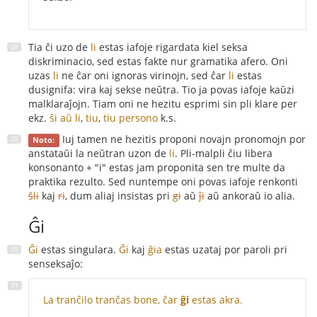
Tia ĉi uzo de
li
estas iafoje rigardata kiel seksa
diskriminacio, sed estas fakte nur gramatika afero. Oni
uzas
li
ne ĉar oni ignoras virinojn, sed ĉar
li
estas
dusignifa: vira kaj sekse neŭtra. Tio ja povas iafoje kaŭzi
malklaraĵojn. Tiam oni ne hezitu esprimi sin pli klare per
ekz.
ŝi aŭ li
,
tiu
,
tiu persono
k.s.
Iuj tamen ne hezitis proponi novajn pronomojn por
Noto:
anstataŭi la neŭtran uzon de
li
. Pli-malpli ĉiu libera
konsonanto + "i" estas jam proponita sen tre multe da
praktika rezulto. Sed nuntempe oni povas iafoje renkonti
ŝli
kaj
ri
, dum aliaj insistas pri
gi
aŭ
ĵi
aŭ ankoraŭ io alia.
Ĝi
Ĝi
estas singulara.
Ĝi
kaj
ĝia
estas uzataj por paroli pri
senseksaĵo:
La tranĉilo tranĉas bone, ĉar
ĝi
estas akra.