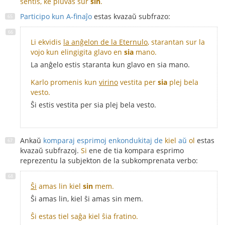
sentis, ke pluvas sur
ŝin
.
Participo kun A-finaĵo
estas kvazaŭ subfrazo:
Li ekvidis
la anĝelon de la Eternulo
, starantan sur la
vojo kun elingigita glavo en
sia
mano.
La anĝelo estis staranta kun glavo en sia mano.
Karlo promenis kun
virino
vestita per
sia
plej bela
vesto.
Ŝi estis vestita per sia plej bela vesto.
Ankaŭ
komparaj esprimoj enkondukitaj de
kiel
aŭ
ol
estas
kvazaŭ subfrazoj.
Si
ene de tia kompara esprimo
reprezentu la subjekton de la subkomprenata verbo:
Ŝi
amas lin kiel
sin
mem.
Ŝi amas lin, kiel ŝi amas sin mem.
Ŝi estas tiel saĝa kiel ŝia fratino.