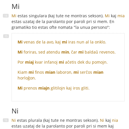
Mi
Mi
estas singulara (kaj tute ne montras sekson).
Mi
kaj
mia
estas uzataj de la parolanto por paroli pri si mem. En
gramatiko tio estas ofte nomata "la unua persono":
Mi
venas de la avo, kaj
mi
iras nun al la onklo.
Mi
foriras, sed atendu
min
, ĉar
mi
baldaŭ revenos.
Por
miaj
kvar infanoj
mi
aĉetis dek du pomojn.
Kiam
mi
finos
mian
laboron,
mi
serĉos
mian
horloĝon.
Mi
prenos
miajn
glitilojn kaj iros gliti.
Ni
Ni
estas plurala (kaj tute ne montras sekson).
Ni
kaj
nia
estas uzataj de la parolanto por paroli pri si mem kaj