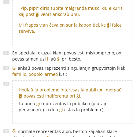
"Pip, pip!" diris subite malgranda muso, kiu elkuris,
kaj post
ĝi
venis ankoraŭ unu.
Mi frapos vian ĉevalon sur la kapon tiel, ke
ĝi
falos
senviva.
En specialaj okazoj, kiam povus esti miskompreno, oni
povas tamen uzi
li
aŭ
ŝi
pri besto.
Ĝi
ankaŭ povas reprezenti singularajn grupvortojn kiel:
familio
,
popolo
,
armeo
k.s.:
Hodiaŭ la problemo interesas la publikon, morgaŭ
ĝi
povas esti indiferenta pri ĝi.
La unua
ĝi
reprezentas la publikon (plurajn
personojn). (La dua
ĝi
estas la problemo.)
Ĝi
normale reprezentas aĵon, beston kaj alian klare