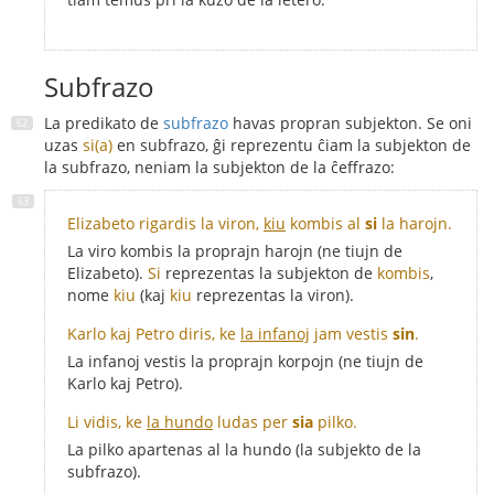
Subfrazo
La predikato de
subfrazo
havas propran subjekton. Se oni
uzas
si(a)
en subfrazo, ĝi reprezentu ĉiam la subjekton de
la subfrazo, neniam la subjekton de la ĉeffrazo:
Elizabeto rigardis la viron,
kiu
kombis al
si
la harojn.
La viro kombis la proprajn harojn (ne tiujn de
Elizabeto).
Si
reprezentas la subjekton de
kombis
,
nome
kiu
(kaj
kiu
reprezentas la viron).
Karlo kaj Petro diris, ke
la infanoj
jam vestis
sin
.
La infanoj vestis la proprajn korpojn (ne tiujn de
Karlo kaj Petro).
Li vidis, ke
la hundo
ludas per
sia
pilko.
La pilko apartenas al la hundo (la subjekto de la
subfrazo).