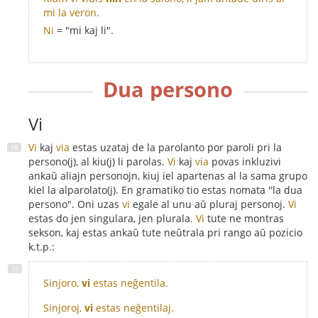
mi la veron.
Ni
= "mi kaj li".
Dua persono
Vi
Vi
kaj
via
estas uzataj de la parolanto por paroli pri la
persono(j), al kiu(j) li parolas.
Vi
kaj
via
povas inkluzivi
ankaŭ aliajn personojn, kiuj iel apartenas al la sama grupo
kiel la alparolato(j). En gramatiko tio estas nomata "la dua
persono". Oni uzas
vi
egale al unu aŭ pluraj personoj.
Vi
estas do jen singulara, jen plurala.
Vi
tute ne montras
sekson, kaj estas ankaŭ tute neŭtrala pri rango aŭ pozicio
k.t.p.:
Sinjoro,
vi
estas neĝentila.
Sinjoroj,
vi
estas neĝentilaj.