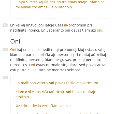
Sinjoro Petro kaj lia edzino tre amas miajn infanojn;
mi ankaŭ tre amas
iliajn
infanojn.
En kelkaj lingvoj oni iafoje uzas
ili
-pronomon pri
nedifinitaj homoj. En Esperanto oni devas tiam uzi
oni
.
Oni
Oni
kaj
onia
estas nedifinitaj pronomoj, kiuj estas uzataj,
kiam oni parolas pri ĉia ajn persono, pri multaj aŭ kelkaj
nedifinitaj personoj, kiam ne gravas, pri kiuj personoj
temas, k.s.
Oni
estas normale singulara, sed povas ankaŭ
esti plurala.
Oni
tute ne montras sekson:
En malbona vetero
oni
povas facile malvarmumi.
Kiam
oni
estas riĉa (aŭ riĉaj),
oni
havas multajn
amikojn.
Oni
diras, ke la vero ĉiam venkas.