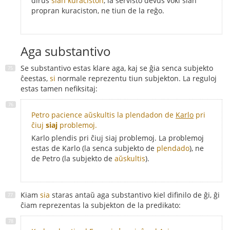
dirus
sian kuraciston
, la servisto devus voki sian
propran kuraciston, ne tiun de la reĝo.
Aga substantivo
Se substantivo estas klare aga, kaj se ĝia senca subjekto
ĉeestas,
si
normale reprezentu tiun subjekton. La reguloj
estas tamen nefiksitaj:
Petro pacience aŭskultis la plendadon de
Karlo
pri
ĉiuj
siaj
problemoj.
Karlo plendis pri ĉiuj siaj problemoj. La problemoj
estas de Karlo (la senca subjekto de
plendado
), ne
de Petro (la subjekto de
aŭskultis
).
Kiam
sia
staras antaŭ aga substantivo kiel difinilo de ĝi, ĝi
ĉiam reprezentas la subjekton de la predikato: