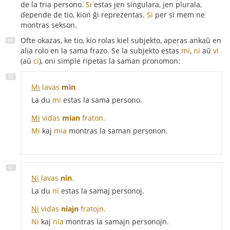
de la tria persono.
Si
estas jen singulara, jen plurala,
depende de tio, kion ĝi reprezentas.
Si
per si mem ne
montras sekson.
Ofte okazas, ke tio, kio rolas kiel subjekto, aperas ankaŭ en
alia rolo en la sama frazo. Se la subjekto estas
mi
,
ni
aŭ
vi
(aŭ
ci
), oni simple ripetas la saman pronomon:
Mi
lavas
min
.
La du
mi
estas la sama persono.
Mi
vidas
mian
fraton.
Mi
kaj
mia
montras la saman personon.
Ni
lavas
nin
.
La du
ni
estas la samaj personoj.
Ni
vidas
niajn
fratojn.
Ni
kaj
nia
montras la samajn personojn.