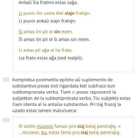
Ankaŭ ŝia fratino estas saĝa.
Li
punis ilin same kiel
siajn
fratojn.
Li punis ankaŭ siajn fratojn.
Ŝi
amas lin pli ol
sin
mem.
Ŝi amas lin pli ol ŝi amas sin mem.
Li estas pli aĝa ol lia frato.
Lia frato estas aĝa (sed malpli).
Kompleksa postmetita epiteto aŭ suplemento de
substantivo povas esti rigardata kiel subfrazo kun
subkomprenata verbo. Tiam
si
povas reprezenti la
subjekton de la subkomprenata verbo. Tiu subjekto estas
ĉiam identa al la antaŭa substantivo. Pri tiaj frazoj la
uzado estas tamen malunueca:
Ili vizitis
muzeon
faman pro
siaj
belaj pentraĵoj.
=
...muzeon,
kiu
estas fama pro
siaj
belaj pentraĵoj.