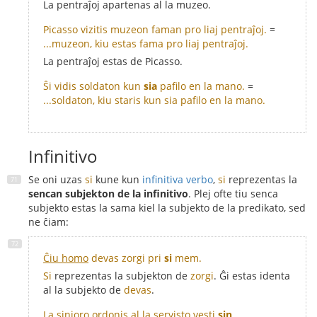
La pentraĵoj apartenas al la muzeo.
Picasso vizitis muzeon faman pro liaj pentraĵoj.
=
...muzeon, kiu estas fama pro liaj pentraĵoj.
La pentraĵoj estas de Picasso.
Ŝi vidis soldaton kun
sia
pafilo en la mano.
=
...soldaton, kiu staris kun sia pafilo en la mano.
Infinitivo
Se oni uzas
si
kune kun
infinitiva verbo
,
si
reprezentas la
sencan subjekton de la infinitivo
. Plej ofte tiu senca
subjekto estas la sama kiel la subjekto de la predikato, sed
ne ĉiam:
Ĉiu homo
devas zorgi pri
si
mem.
Si
reprezentas la subjekton de
zorgi
. Ĝi estas identa
al la subjekto de
devas
.
La sinjoro ordonis al
la servisto
vesti
sin
.