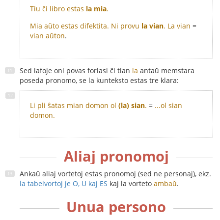
Tiu ĉi libro estas
la mia
.
Mia aŭto estas difektita. Ni provu
la vian
.
La vian
=
vian aŭton
.
Sed iafoje oni povas forlasi ĉi tian
la
antaŭ memstara
poseda pronomo, se la kunteksto estas tre klara:
Li pli ŝatas mian domon ol
(la) sian
.
=
...ol sian
domon.
Aliaj pronomoj
Ankaŭ aliaj vortetoj estas pronomoj (sed ne personaj), ekz.
la tabelvortoj je O, U kaj ES
kaj la vorteto
ambaŭ
.
Unua persono