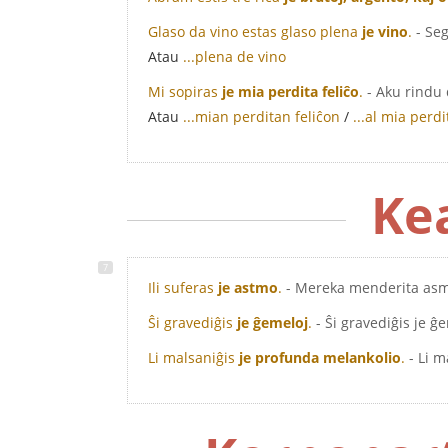
Glaso da vino estas glaso plena
je vino
.
- Se
Atau
...plena de vino
Mi sopiras
je mia perdita feliĉo
.
- Aku rindu
Atau
...mian perditan feliĉon
/
...al mia perdi
Ke
Ili suferas
je astmo
.
- Mereka menderita as
Ŝi gravediĝis
je ĝemeloj
.
- Ŝi gravediĝis je ĝ
Li malsaniĝis
je profunda melankolio
.
- Li 