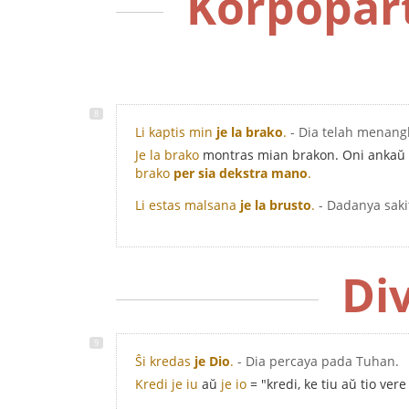
Korpopart
Li kaptis min
je la brako
.
- Dia telah menan
Je la brako
montras mian brakon. Oni ankaŭ 
brako
per sia dekstra mano
.
Li estas malsana
je la brusto
.
- Dadanya saki
Div
Ŝi kredas
je Dio
.
- Dia percaya pada Tuhan.
Kredi je iu
aŭ
je io
= "kredi, ke tiu aŭ tio vere