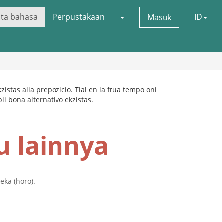
ata bahasa
Perpustakaan
ID
Masuk
kzistas alia prepozicio. Tial en la frua tempo oni
 pli bona alternativo ekzistas.
u lainnya
eka (horo).