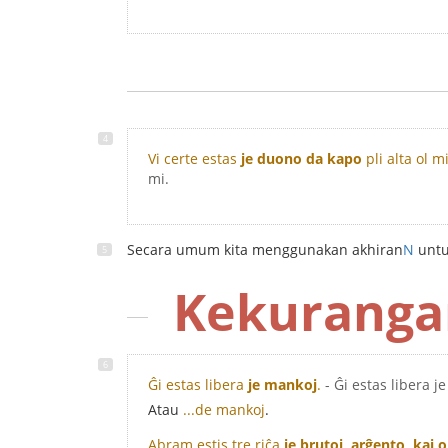
Vi certe estas
je duono da kapo
pli alta ol mi
mi.
Secara umum kita menggunakan akhiran
N
untu
Kekuranga
Ĝi estas libera
je mankoj
.
- Ĝi estas libera j
Atau
...de mankoj
.
Abram estis tre riĉa
je brutoj, arĝento, kaj 