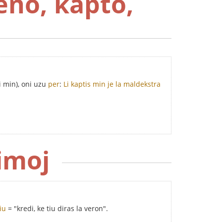
eno, kapto,
i min), oni uzu
per
:
Li kaptis min je la maldekstra
rimoj
iu
= "kredi, ke tiu diras la veron".