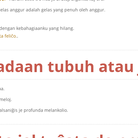
gelas anggur adalah gelas yang penuh oleh anggur.
 dengan kebahagiaanku yang hilang.
ta feliĉo.
.
adaan tubuh atau 
ma.
emeloj.
malsaniĝis je profunda melankolio.