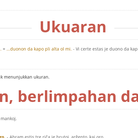
Ukuaran
.
=
...duonon da kapo pli alta ol mi.
- Vi certe estas je duono da kapo
k menunjukkan ukuran.
n, berlimpahan da
e mankoj.
oro
.
- Abram estis tre riĉa je brutoj, arĝento, kaj oro.