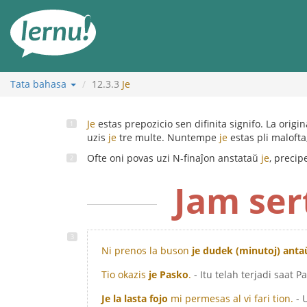
Ke
daftar
isi
Tata bahasa
12.3.3
Je
Je
estas prepozicio sen difinita signifo. La origi
uzis
je
tre multe. Nuntempe
je
estas pli maloft
Ofte oni povas uzi N-finaĵon anstataŭ
je
, precip
Jam ser
Ni prenos la buson
je dudek (minutoj) anta
Tio okazis
je Pasko
.
- Itu telah terjadi saat P
Je la lasta fojo
mi permesas al vi fari tion.
- 