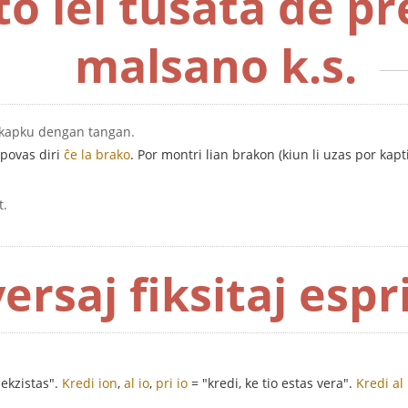
o iel tuŝata de pr
malsano k.s.
gkapku dengan tangan.
povas diri
ĉe la brako
. Por montri lian brakon (kiun li uzas por kapt
t.
ersaj fiksitaj esp
 ekzistas".
Kredi ion
,
al io
,
pri io
= "kredi, ke tio estas vera".
Kredi al 