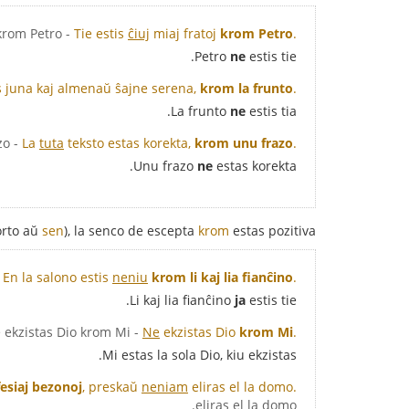
- Tie estis ĉiuj miaj fratoj krom Petro.
Tie estis
ĉiuj
miaj fratoj
krom Petro
.
Petro
ne
estis tie.
s juna kaj almenaŭ ŝajne serena,
krom la frunto
.
La frunto
ne
estis tia.
- La tuta teksto estas korekta, krom unu frazo.
La
tuta
teksto estas korekta,
krom unu frazo
.
Unu frazo
ne
estas korekta.
orto aŭ
sen
), la senco de escepta
krom
estas pozitiva:
En la salono estis
neniu
krom li kaj lia fianĉino
.
Li kaj lia fianĉino
ja
estis tie.
- Ne ekzistas Dio krom Mi.
Ne
ekzistas Dio
krom Mi
.
Mi estas la sola Dio, kiu ekzistas.
esiaj bezonoj
, preskaŭ
neniam
eliras el la domo.
eliras el la domo.