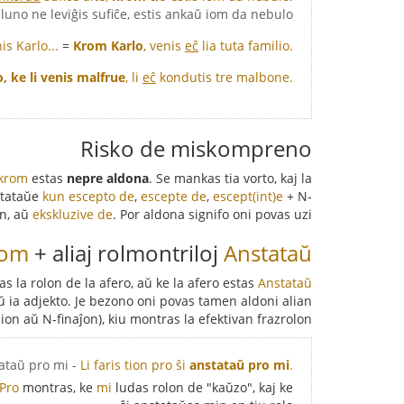
 luno ne leviĝis sufiĉe, estis ankaŭ iom da nebulo.
is Karlo...
=
Krom Karlo
, venis
eĉ
lia tuta familio.
, ke li venis malfrue
, li
eĉ
kondutis tre malbone.
Risko de miskompreno
krom
estas
nepre aldona
. Se mankas tia vorto, kaj la
nstataŭe
kun escepto de
,
escepte de
,
escept(int)e
+ N-
on, aŭ
ekskluzive de
. Por aldona signifo oni povas uzi
rom
+ aliaj rolmontriloj
kaj
Anstataŭ
s la rolon de la afero, aŭ ke la afero estas
kaj
Anstataŭ
ŭ ia adjekto. Je bezono oni povas tamen aldoni alian
ion aŭ N-finaĵon), kiu montras la efektivan frazrolon:
- Li faris tion pro ŝi anstataŭ pro mi.
Li faris tion pro ŝi
anstataŭ pro mi
.
Pro
montras, ke
mi
ludas rolon de "kaŭzo", kaj ke