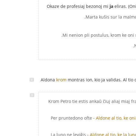
Okaze de profesiaj bezonoj mi
ja
eliras. (On
Aldona
krom
montras ion, kio ja validas. Al tio
- Krom Petro tie estis ankaŭ ĉiuj aliaj miaj f
- Per pruntedono ofte
Aldone al tio, ke o
- La luno ne leviĝis
Aldone al tio, ke la lu