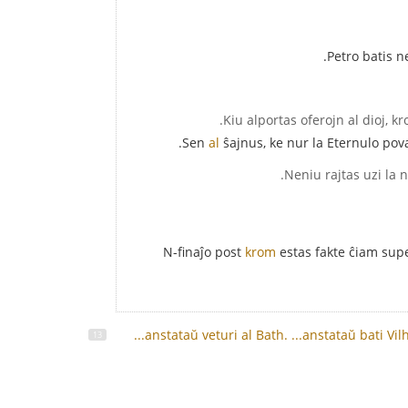
Petro batis 
Sen
al
ŝajnus, ke nur la Eternulo pova
N-finaĵo post
krom
estas fakte ĉiam super
...anstataŭ veturi al Bath.
...anstataŭ bati Vi