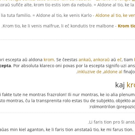
oraŭ sufiĉe alte, krom tio estis iom da nebulo. = Aldone al tio, ke la
- Krom Karlo, venis eĉ lia tuta familio. = Aldone al tio, ke venis Karlo...
Aldone al tio, ke ven
- Krom tio, ke li venis malfrue, li eĉ kondutis tre malbone.
Krom tio
pri escepta aŭ aldona
krom
. Se ĉeestas
ankaŭ
,
ankoraŭ
aŭ
eĉ
, tiam
cepta
. Por absoluta klareco oni povas por la escepta signifo uzi a
.
inkluzive de
,
aldone al
finaĵ
k
i fakte tute ne montras frazrolon! Ili nur montras, ke io alia plenuma
to montras, ĉu la transprenita rolo estas tiu de subjekto, objekto a
rolmontrilon (prepozic
taŭas min kiel aganton, ke li faris tion anstataŭ tio, ke mi farus tion.