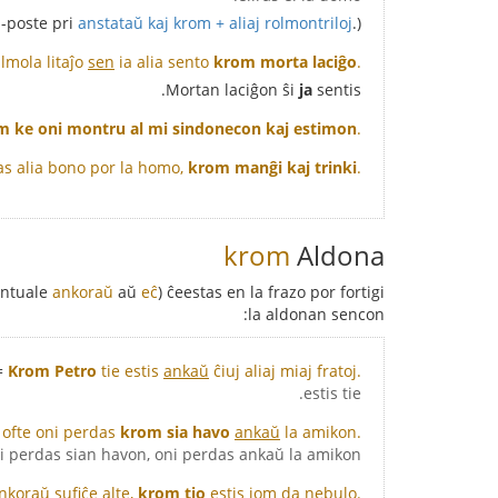
i-poste pri
anstataŭ kaj krom + aliaj rolmontriloj
.)
lmola litaĵo
sen
ia alia sento
krom morta laciĝo
.
Mortan laciĝon ŝi
ja
sentis.
m ke oni montru al mi sindonecon kaj estimon
.
as alia bono por la homo,
krom manĝi kaj trinki
.
krom
Aldona
entuale
ankoraŭ
aŭ
eĉ
) ĉeestas en la frazo por fortigi
la aldonan sencon:
=
Krom Petro
tie estis
ankaŭ
ĉiuj aliaj miaj fratoj.
estis tie.
ofte oni perdas
krom sia havo
ankaŭ
la amikon.
ni perdas sian havon, oni perdas ankaŭ la amikon.
nkoraŭ
sufiĉe alte,
krom tio
estis iom da nebulo.