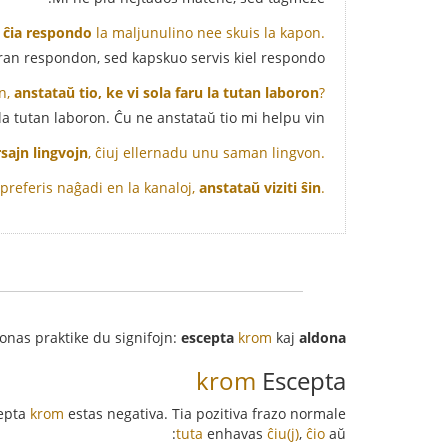
 ĉia respondo
la maljunulino nee skuis la kapon.
ran respondon, sed kapskuo servis kiel respondo.
n,
anstataŭ tio, ke vi sola faru la tutan laboron
?
 la tutan laboron. Ĉu ne anstataŭ tio mi helpu vin?
sajn lingvojn
, ĉiuj ellernadu unu saman lingvon.
 preferis naĝadi en la kanaloj,
anstataŭ viziti ŝin
.
onas praktike du signifojn:
escepta
krom
kaj
aldona
krom
Escepta
cepta
krom
estas negativa. Tia pozitiva frazo normale
:
tuta
enhavas
ĉiu(j)
,
ĉio
aŭ