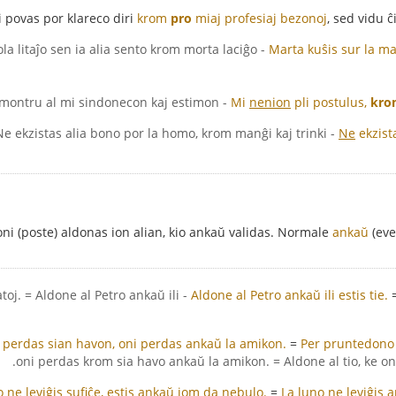
i povas por klareco diri
krom
pro
miaj profesiaj bezonoj
, sed vidu ĉ
- Marta kuŝis sur la malmola litaĵo sen ia alia sento krom morta laciĝo.
Marta kuŝis sur la ma
- Mi nenion pli postulus, krom ke oni montru al mi sindonecon kaj estimon.
Mi
nenion
pli postulus,
kro
- Ne ekzistas alia bono por la homo, krom manĝi kaj trinki.
Ne
ekzist
 oni (poste) aldonas ion alian, kio ankaŭ validas. Normale
ankaŭ
(ev
ratoj. = Aldone al Petro ankaŭ ili
Aldone al Petro ankaŭ ili estis tie.
ni perdas sian havon, oni perdas ankaŭ la amikon.
=
Per pruntedono 
oni perdas krom sia havo ankaŭ la amikon. = Aldone al tio, ke o
no ne leviĝis sufiĉe, estis ankaŭ iom da nebulo.
=
La luno ne leviĝis
a