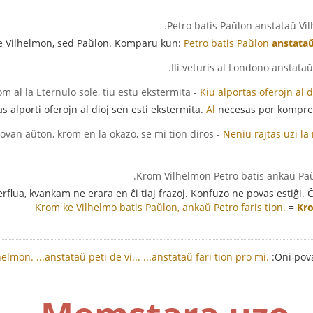
ne Vilhelmon, sed Paŭlon. Komparu kun:
Petro batis Paŭlon
anstata
- Kiu alportas oferojn al dioj, krom al la Eternulo sole, tiu estu ekstermita.
Kiu alportas oferojn al d
s alporti oferojn al dioj sen esti ekstermita.
Al
necesas por komprenig
- Neniu rajtas uzi la novan aŭton, krom en la okazo, se mi tion diros.
Neniu rajtas uzi l
flua, kvankam ne erara en ĉi tiaj frazoj. Konfuzo ne povas estiĝi. Ĉ
Krom ke Vilhelmo batis Paŭlon, ankaŭ Petro faris tion.
=
Kr
lhelmon.
...anstataŭ peti de vi...
...anstataŭ fari tion pro mi.
Oni pova