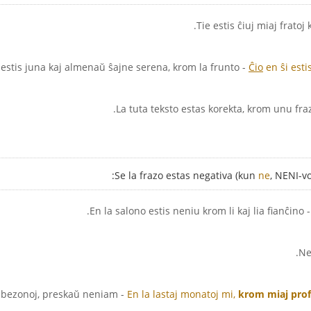
- Ĉio en ŝi estis juna kaj almenaŭ ŝajne serena, krom la frunto.
Ĉio
en ŝi esti
Se la frazo estas negativa (kun
ne
, NENI-v
- En la salono estis neniu krom li kaj lia fianĉino.
aj bezonoj, preskaŭ neniam
En la lastaj monatoj mi,
krom miaj prof