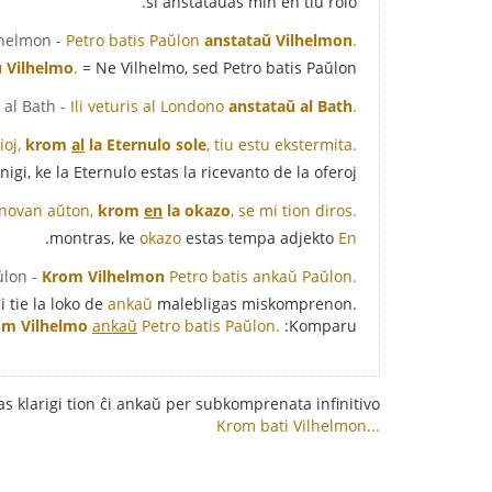
ŝi anstataŭas min en tiu rolo.
- Petro batis Paŭlon anstataŭ Vilhelmon.
Petro batis Paŭlon
anstataŭ Vilhelmon
.
ŭ Vilhelmo
.
= Ne Vilhelmo, sed Petro batis Paŭlon.
- Ili veturis al Londono anstataŭ al Bath.
Ili veturis al Londono
anstataŭ al Bath
.
ioj,
krom
al
la Eternulo sole
, tiu estu ekstermita.
i, ke la Eternulo estas la ricevanto de la oferoj.
a novan aŭton,
krom
en
la okazo
, se mi tion diros.
okazo
estas tempa adjekto.
montras, ke
En
- Krom Vilhelmon Petro batis ankaŭ Paŭlon.
Krom Vilhelmon
Petro batis ankaŭ Paŭlon.
i tie la loko de
ankaŭ
malebligas miskomprenon.
om Vilhelmo
ankaŭ
Petro batis Paŭlon.
Komparu:
s klarigi tion ĉi ankaŭ per subkomprenata infinitivo:
Krom bati Vilhelmon...