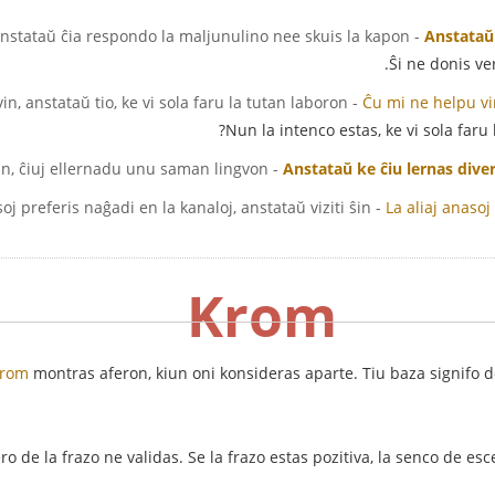
- Anstataŭ ĉia respondo la maljunulino nee skuis la kapon.
Anstataŭ
Ŝi ne donis ve
- Ĉu mi ne helpu vin, anstataŭ tio, ke vi sola faru la tutan laboron?
Ĉu mi ne helpu vi
Nun la intenco estas, ke vi sola faru
- Anstataŭ ke ĉiu lernas diversajn lingvojn, ĉiuj ellernadu unu saman lingvon.
Anstataŭ ke ĉiu lernas diver
- La aliaj anasoj preferis naĝadi en la kanaloj, anstataŭ viziti ŝin.
La aliaj anasoj
Krom
krom
montras aferon, kiun oni konsideras aparte. Tiu baza signifo d
ro de la frazo ne validas. Se la frazo estas pozitiva, la senco de es