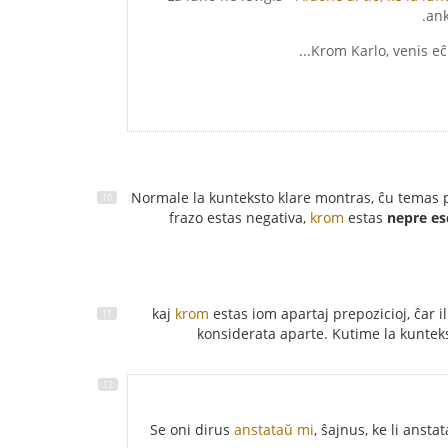
ank
Normale la kunteksto klare montras, ĉu temas 
frazo estas negativa,
krom
estas
nepre es
krom
estas iom apartaj prepozicioj, ĉar il
konsiderata aparte. Kutime la kunteks
Se oni dirus
anstataŭ mi
, ŝajnus, ke li ansta