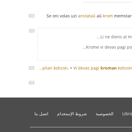
Se oni volas uzi
anstataŭ
aŭ
krom
memstare,
...plian kotizon,
=
Vi devas pagi
kroman
kotizon
Libr
الخصوصية
شروط الإستخدام
اتصل بنا