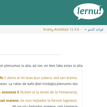
لى
لمحتويات
قواعد النحو
12.3.6
Anstataŭ
و
krom
n plenumas io alia, aŭ ion, en kies loko estas io alia:
fo
li donis al mi teon kun sukero, sed sen kremo.
teon. La rolon de kafo (kiel trinkaĵo) plenumis teo.
s
anstataŭ li
Ĥuŝam el la lando de la Temananoj.
taŭ matene
, mi nun hejtados la fornon tagmeze.
Mi ne plu hejtados matene, sed tagmeze.