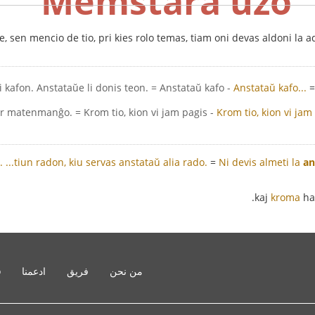
Memstara uzo
 sen mencio de tio, pri kies rolo temas, tiam oni devas aldoni la 
- Li ne donis al mi kafon. Anstataŭe li donis teon. = Anstataŭ kafo...
Anstataŭ kafo...
- Krome vi devas pagi por matenmanĝo. = Krom tio, kion vi jam pagis...
Krom tio, kion vi jam 
.
...tiun radon, kiu servas anstataŭ alia rado.
=
Ni devis almeti la
an
kroma
ha
من نحن
فريق
ادعمنا
o