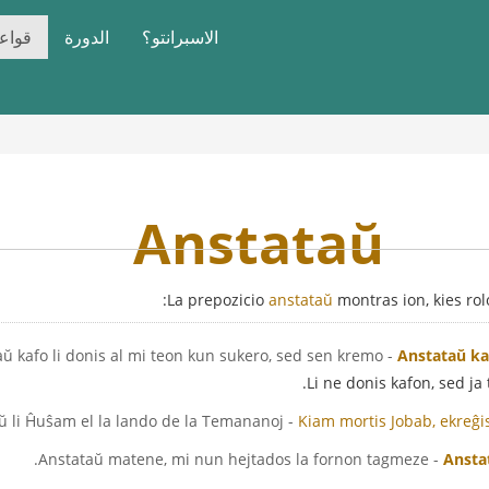
الاسبرانتو؟
الدورة
قواعد
Anstataŭ
La prepozicio
anstataŭ
montras ion, kies rolo
- Anstataŭ kafo li donis al mi teon kun sukero, sed sen kremo.
Anstataŭ ka
Li ne donis kafon, sed ja 
- Kiam mortis Jobab, ekreĝis anstataŭ li Ĥuŝam el la lando de la Temananoj.
Kiam mortis Jobab, ekreĝi
- Anstataŭ matene, mi nun hejtados la fornon tagmeze.
Ansta