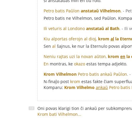
ŝi anstataŭas min en tiu rolo.
Petro batis Paŭlon
anstataŭ Vilhelmon
.
- Pe
Petro batis ne Vilhelmon, sed Paŭlon. Komp
Ili veturis al Londono
anstataŭ al Bath
.
- Ili
Kiu alportas oferojn al dioj,
krom
al
la Etern
Sen
al
ŝajnus, ke nur la Eternulo povas alport
Neniu rajtas uzi la novan aŭton,
krom
en
la
En
montras, ke
okazo
estas tempa adjekto.
Krom Vilhelmon
Petro batis ankaŭ Paŭlon.
-
N-finaĵo post
krom
estas fakte ĉiam superflua
Komparu:
Krom Vilhelmo
ankaŭ
Petro batis
Oni povas klarigi tion ĉi ankaŭ per subkomprena
Krom bati Vilhelmon...