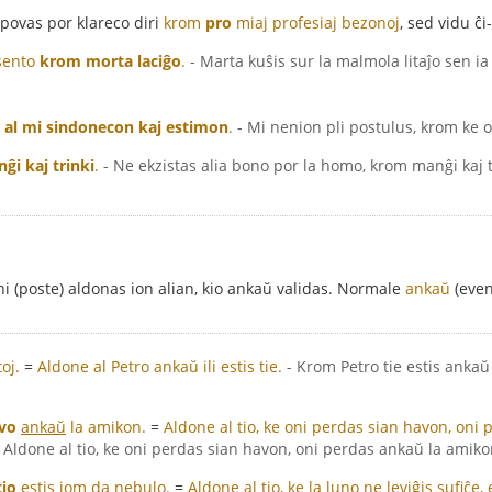
 povas por klareco diri
krom
pro
miaj profesiaj bezonoj
, sed vidu ĉi
 sento
krom morta laciĝo
.
- Marta kuŝis sur la malmola litaĵo sen ia
al mi sindonecon kaj estimon
.
- Mi nenion pli postulus, krom ke 
i kaj trinki
.
- Ne ekzistas alia bono por la homo, krom manĝi kaj t
oni (poste) aldonas ion alian, kio ankaŭ validas. Normale
ankaŭ
(eve
toj.
=
Aldone al Petro ankaŭ ili estis tie.
- Krom Petro tie estis ankaŭ 
vo
ankaŭ
la amikon.
=
Aldone al tio, ke oni perdas sian havon, oni
Aldone al tio, ke oni perdas sian havon, oni perdas ankaŭ la amiko
io
estis iom da nebulo.
=
Aldone al tio, ke la luno ne leviĝis sufiĉe