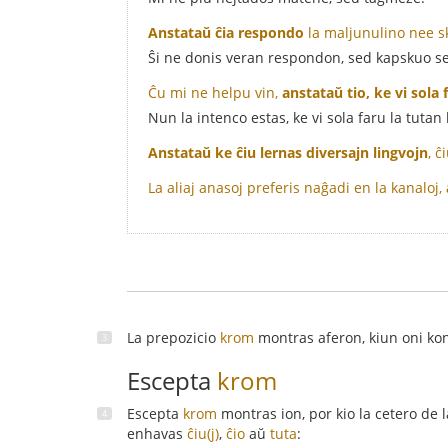
Anstataŭ ĉia respondo
la maljunulino nee sk
Ŝi ne donis veran respondon, sed kapskuo se
Ĉu mi ne helpu vin,
anstataŭ tio, ke vi sola 
Nun la intenco estas, ke vi sola faru la tuta
Anstataŭ ke ĉiu lernas diversajn lingvojn
, 
La aliaj anasoj preferis naĝadi en la kanaloj,
La prepozicio
krom
montras aferon, kiun oni kon
Escepta
krom
Escepta
krom
montras ion, por kio la cetero de l
enhavas
ĉiu(j)
,
ĉio
aŭ
tuta
: