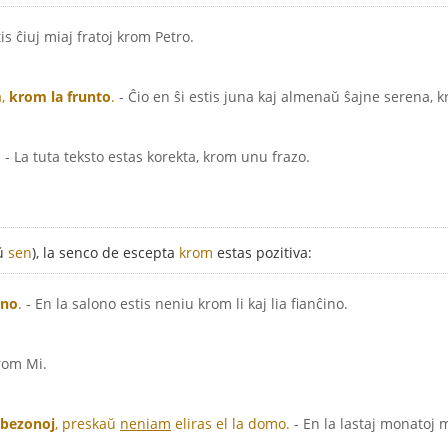
tis ĉiuj miaj fratoj krom Petro.
a,
krom la frunto
.
- Ĉio en ŝi estis juna kaj almenaŭ ŝajne serena, k
.
- La tuta teksto estas korekta, krom unu frazo.
aŭ
sen
), la senco de escepta
krom
estas pozitiva:
ino
.
- En la salono estis neniu krom li kaj lia fianĉino.
krom Mi.
 bezonoj
, preskaŭ
neniam
eliras el la domo.
- En la lastaj monatoj