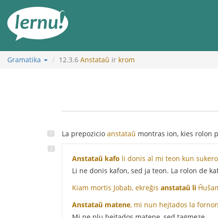
Į
turinį
Gramatika
12.3.6
Anstataŭ
ir
krom
La prepozicio
anstataŭ
montras ion, kies rolon pl
Anstataŭ kafo
li donis al mi teon kun suker
Li ne donis kafon, sed ja teon. La rolon de kaf
Kiam mortis Jobab, ekreĝis
anstataŭ li
Ĥuŝam 
Anstataŭ matene
, mi nun hejtados la forno
Mi ne plu hejtados matene, sed tagmeze.