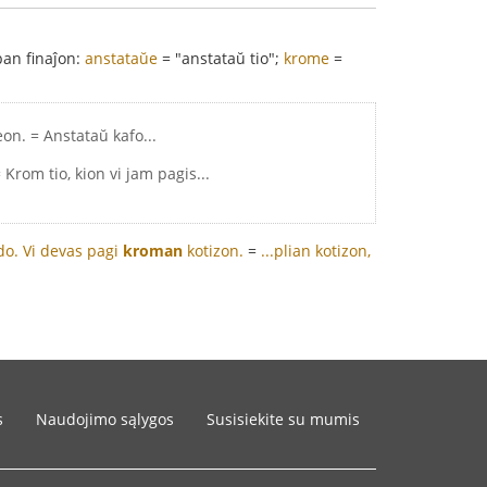
ban finaĵon:
anstataŭe
= "anstataŭ tio";
krome
=
eon. = Anstataŭ kafo...
rom tio, kion vi jam pagis...
do.
Vi devas pagi
kroman
kotizon.
=
...plian kotizon,
s
Naudojimo sąlygos
Susisiekite su mumis