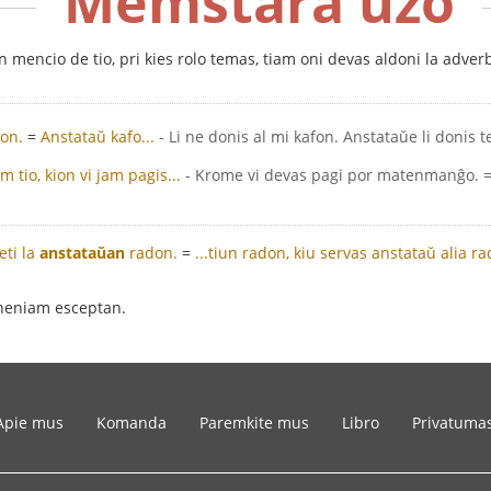
Memstara uzo
mencio de tio, pri kies rolo temas, tiam oni devas aldoni la adver
eon.
=
Anstataŭ kafo...
- Li ne donis al mi kafon. Anstataŭe li donis t
m tio, kion vi jam pagis...
- Krome vi devas pagi por matenmanĝo. = K
eti la
anstataŭan
radon.
=
...tiun radon, kiu servas anstataŭ alia ra
 neniam esceptan.
Apie mus
Komanda
Paremkite mus
Libro
Privatuma