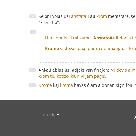
Se oni volas uzi
anstataŭ
aŭ
krom
memstare, sen 
"krom tio":
Li ne donis al mi kafon.
Anstataŭe
li donis t
Krome
vi devas pagi por matenmanĝo.
=
Kro
Ankaŭ eblas uzi adjektivan finaĵon:
Ni devis alm
krom tiu kotizo, kiun vi jam pagis.
Krome
kaj
kroma
havas ĉiam aldonan signifon,
Lietuvių