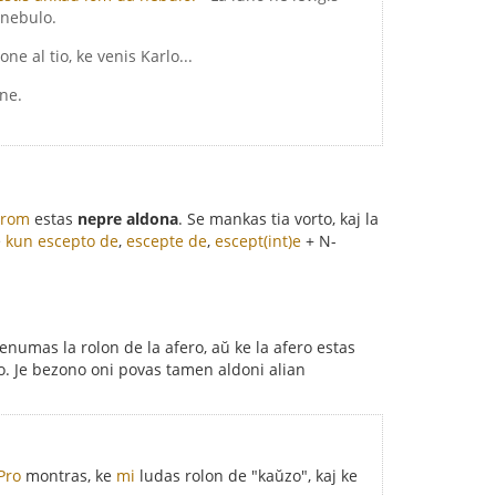
 nebulo.
one al tio, ke venis Karlo...
one.
krom
estas
nepre aldona
. Se mankas tia vorto, kaj la
e
kun escepto de
,
escepte de
,
escept(int)e
+ N-
plenumas la rolon de la afero, aŭ ke la afero estas
to. Je bezono oni povas tamen aldoni alian
Pro
montras, ke
mi
ludas rolon de "kaŭzo", kaj ke