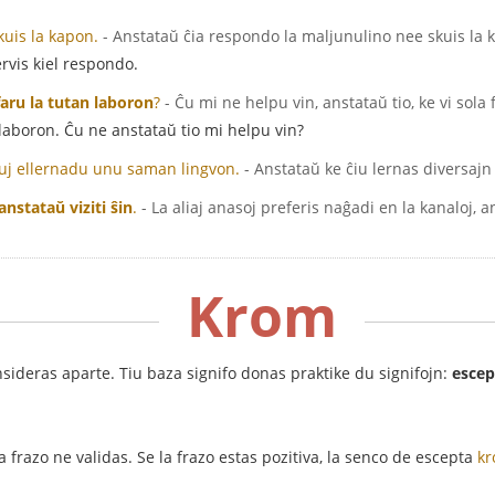
uis la kapon.
- Anstataŭ ĉia respondo la maljunulino nee skuis la 
rvis kiel respondo.
faru la tutan laboron
?
- Ĉu mi ne helpu vin, anstataŭ tio, ke vi sola
n laboron. Ĉu ne anstataŭ tio mi helpu vin?
ĉiuj ellernadu unu saman lingvon.
- Anstataŭ ke ĉiu lernas diversajn
anstataŭ viziti ŝin
.
- La aliaj anasoj preferis naĝadi en la kanaloj, an
Krom
sideras aparte. Tiu baza signifo donas praktike du signifojn:
escep
a frazo ne validas. Se la frazo estas pozitiva, la senco de escepta
k