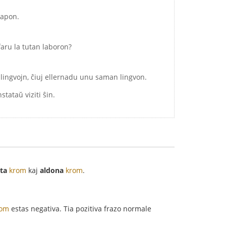
kapon.
 faru la tutan laboron?
 lingvojn, ĉiuj ellernadu unu saman lingvon.
stataŭ viziti ŝin.
ta
krom
kaj
aldona
krom
.
rom
estas negativa. Tia pozitiva frazo normale