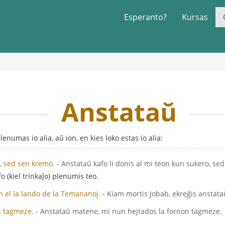
Esperanto?
Kursas
Anstataŭ
enumas io alia, aŭ ion, en kies loko estas io alia:
o, sed sen kremo.
- Anstataŭ kafo li donis al mi teon kun sukero, se
o (kiel trinkaĵo) plenumis teo.
el la lando de la Temananoj.
- Kiam mortis Jobab, ekreĝis anstata
n tagmeze.
- Anstataŭ matene, mi nun hejtados la fornon tagmeze.