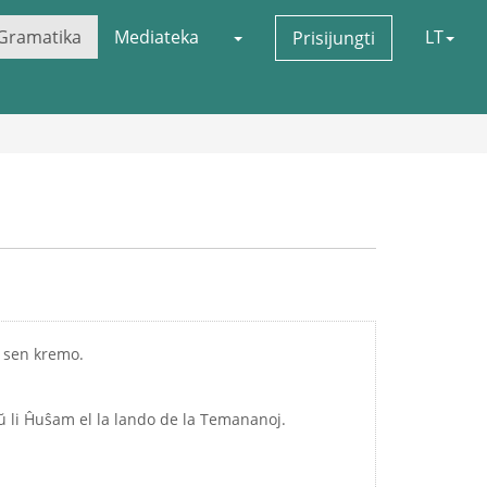
Gramatika
Mediateka
LT
Prisijungti
d sen kremo.
ŭ li Ĥuŝam el la lando de la Temananoj.