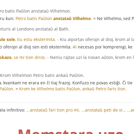
tro batis Paŭlon anstataŭ Vilhelmon.
aru kun:
Petro batis Paŭlon
anstataŭ Vilhelmo
.
= Ne Vilhelmo, sed P
 veturis al Londono anstataŭ al Bath.
ulo sole
, tiu estu ekstermita.
- Kiu alportas oferojn al dioj, krom al 
i oferojn al dioj sen esti ekstermita.
Al
necesas por komprenigi, ke la
 okazo
, se mi tion diros.
- Neniu rajtas uzi la novan aŭton, krom en l
 Krom Vilhelmon Petro batis ankaŭ Paŭlon.
, kvankam ne erara en ĉi tiaj frazoj. Konfuzo ne povas estiĝi. Ĉi tie
 Paŭlon.
=
Krom ke Vilhelmo batis Paŭlon, ankaŭ Petro faris tion.
ta infinitivo:
...anstataŭ fari tion pro mi.
...anstataŭ peti de vi...
...