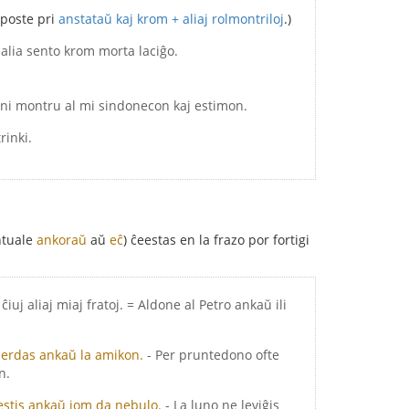
-poste pri
anstataŭ kaj krom + aliaj rolmontriloj
.)
 alia sento krom morta laciĝo.
oni montru al mi sindonecon kaj estimon.
rinki.
ntuale
ankoraŭ
aŭ
eĉ
) ĉeestas en la frazo por fortigi
ĉiuj aliaj miaj fratoj. = Aldone al Petro ankaŭ ili
 perdas ankaŭ la amikon.
- Per pruntedono ofte
n.
, estis ankaŭ iom da nebulo.
- La luno ne leviĝis