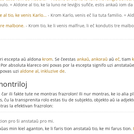
ulo. = Aldone al tio, ke la luno ne leviĝis sufiĉe, estis ankaŭ iom da
 al tio, ke venis Karlo...
- Krom Karlo, venis eĉ lia tuta familio. = Ald
tre malbone.
- Krom tio, ke li venis malfrue, li eĉ kondutis tre malb
pri escepta aŭ aldona
krom
. Se ĉeestas
ankaŭ
,
ankoraŭ
aŭ
eĉ
, tiam
. Por absoluta klareco oni povas por la escepta signifo uzi anstataŭ
i povas uzi
aldone al
,
inkluzive de
.
montriloj
ĉar ili fakte tute ne montras frazrolon! Ili nur montras, ke io alia 
 ĉu la transprenita rolo estas tiu de subjekto, objekto aŭ ia adjek
tras la efektivan frazrolon:
s tion pro ŝi anstataŭ pro mi.
taŭas min kiel aganton, ke li faris tion anstataŭ tio, ke mi farus tion.