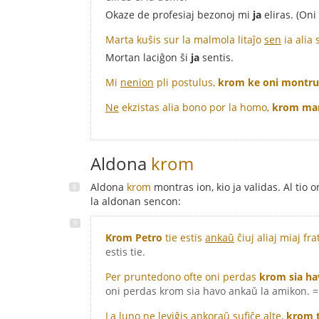
Okaze de profesiaj bezonoj mi
ja
eliras. (Oni
Marta kuŝis sur la malmola litaĵo
sen
ia alia
Mortan laciĝon ŝi
ja
sentis.
Mi
nenion
pli postulus,
krom ke oni montru 
Ne
ekzistas alia bono por la homo,
krom manĝ
Aldona
krom
Aldona
krom
montras ion, kio ja validas. Al tio 
la aldonan sencon:
Krom Petro
tie estis
ankaŭ
ĉiuj aliaj miaj fra
estis tie.
Per pruntedono ofte oni perdas
krom sia ha
oni perdas krom sia havo ankaŭ la amikon. = 
La luno ne leviĝis
ankoraŭ
sufiĉe alte,
krom t