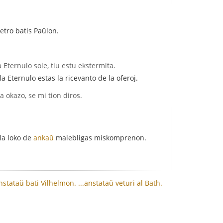
etro batis Paŭlon.
la Eternulo sole, tiu estu ekstermita.
 Eternulo estas la ricevanto de la oferoj.
a okazo, se mi tion diros.
 la loko de
ankaŭ
malebligas miskomprenon.
anstataŭ bati Vilhelmon.
...anstataŭ veturi al Bath.