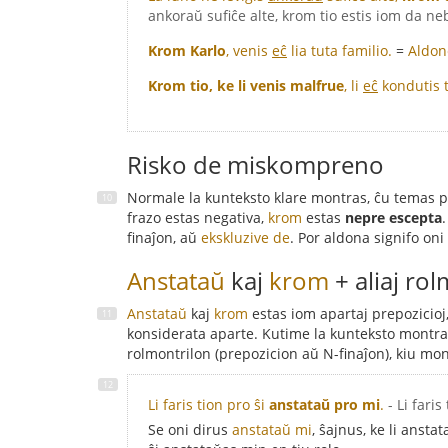
ankoraŭ sufiĉe alte, krom tio estis iom da neb
Krom Karlo
, venis
eĉ
lia tuta familio.
=
Aldone
Krom tio, ke li venis malfrue
, li
eĉ
kondutis 
Risko de miskompreno
Normale la kunteksto klare montras, ĉu temas 
frazo estas negativa,
krom
estas
nepre escepta
finaĵon, aŭ
ekskluzive de
. Por aldona signifo on
Anstataŭ
kaj
krom
+ aliaj rol
Anstataŭ
kaj
krom
estas iom apartaj prepozicioj, 
konsiderata aparte. Kutime la kunteksto montras,
rolmontrilon (prepozicion aŭ N-finaĵon), kiu mon
Li faris tion pro ŝi
anstataŭ pro mi
.
- Li fari
Se oni dirus
anstataŭ mi
, ŝajnus, ke li ansta