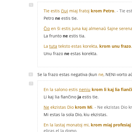
Tie estis
ĉiuj
miaj fratoj
krom Petro
.
- Tie es
Petro
ne
estis tie.
Ĉio
en ŝi estis juna kaj almenaŭ ŝajne seren
La frunto
ne
estis tia.
La
tuta
teksto estas korekta,
krom unu frazo
Unu frazo
ne
estas korekta.
Se la frazo estas negativa (kun
ne
, NENI-vorto 
En la salono estis
neniu
krom li kaj lia fianĉ
Li kaj lia fianĉino
ja
estis tie.
Ne
ekzistas Dio
krom Mi
.
- Ne ekzistas Dio 
Mi estas la sola Dio, kiu ekzistas.
En la lastaj monatoj mi,
krom miaj profesiaj
eliras el la domo.