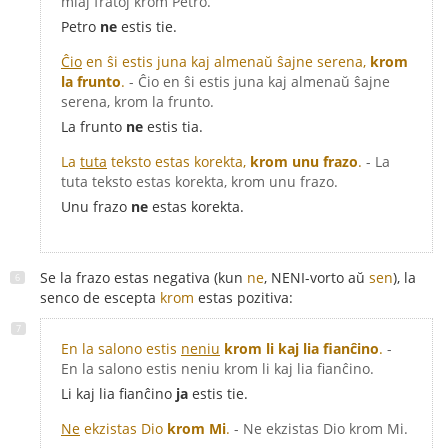
miaj fratoj krom Petro.
Petro
ne
estis tie.
Ĉio
en ŝi estis juna kaj almenaŭ ŝajne serena,
krom
la frunto
.
- Ĉio en ŝi estis juna kaj almenaŭ ŝajne
serena, krom la frunto.
La frunto
ne
estis tia.
La
tuta
teksto estas korekta,
krom unu frazo
.
- La
tuta teksto estas korekta, krom unu frazo.
Unu frazo
ne
estas korekta.
Se la frazo estas negativa (kun
ne
, NENI-vorto aŭ
sen
), la
senco de escepta
krom
estas pozitiva:
En la salono estis
neniu
krom li kaj lia fianĉino
.
-
En la salono estis neniu krom li kaj lia fianĉino.
Li kaj lia fianĉino
ja
estis tie.
Ne
ekzistas Dio
krom Mi
.
- Ne ekzistas Dio krom Mi.