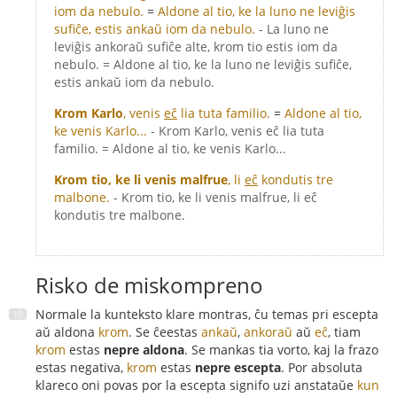
iom da nebulo.
=
Aldone al tio, ke la luno ne leviĝis
sufiĉe, estis ankaŭ iom da nebulo.
- La luno ne
leviĝis ankoraŭ sufiĉe alte, krom tio estis iom da
nebulo. = Aldone al tio, ke la luno ne leviĝis sufiĉe,
estis ankaŭ iom da nebulo.
Krom Karlo
, venis
eĉ
lia tuta familio.
=
Aldone al tio,
ke venis Karlo...
- Krom Karlo, venis eĉ lia tuta
familio. = Aldone al tio, ke venis Karlo...
Krom tio, ke li venis malfrue
, li
eĉ
kondutis tre
malbone.
- Krom tio, ke li venis malfrue, li eĉ
kondutis tre malbone.
Risko de miskompreno
Normale la kunteksto klare montras, ĉu temas pri escepta
aŭ aldona
krom
. Se ĉeestas
ankaŭ
,
ankoraŭ
aŭ
eĉ
, tiam
krom
estas
nepre aldona
. Se mankas tia vorto, kaj la frazo
estas negativa,
krom
estas
nepre escepta
. Por absoluta
klareco oni povas por la escepta signifo uzi anstataŭe
kun