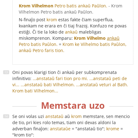
Krom Vilhelmon
Petro batis ankaŭ Paŭlon.
- Krom
Vilhelmon Petro batis ankaŭ Paŭlon.
N-finaĵo post
krom
estas fakte ĉiam superflua,
kvankam ne erara en ĉi tiaj frazoj. Konfuzo ne povas
estiĝi. Ĉi tie la loko de
ankaŭ
malebligas
miskomprenon. Komparu:
Krom Vilhelmo
ankaŭ
Petro batis Paŭlon.
=
Krom ke Vilhelmo batis Paŭlon,
ankaŭ Petro faris tion.
Oni povas klarigi tion ĉi ankaŭ per subkomprenata
infinitivo:
...anstataŭ fari tion pro mi.
...anstataŭ peti de
vi...
...anstataŭ bati Vilhelmon.
...anstataŭ veturi al Bath.
Krom bati Vilhelmon...
Memstara uzo
Se oni volas uzi
anstataŭ
aŭ
krom
memstare, sen mencio
de tio, pri kies rolo temas, tiam oni devas aldoni la
adverban finaĵon:
anstataŭe
= "anstataŭ tio";
krome
=
"krom tio":