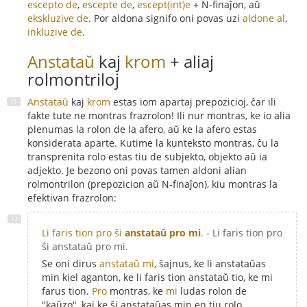
escepto de
,
escepte de
,
escept(int)e
+ N-finaĵon, aŭ
ekskluzive de
. Por aldona signifo oni povas uzi
aldone al
,
inkluzive de
.
Anstataŭ
kaj
krom
+ aliaj
rolmontriloj
Anstataŭ
kaj
krom
estas iom apartaj prepozicioj, ĉar ili
fakte tute ne montras frazrolon! Ili nur montras, ke io alia
plenumas la rolon de la afero, aŭ ke la afero estas
konsiderata aparte. Kutime la kunteksto montras, ĉu la
transprenita rolo estas tiu de subjekto, objekto aŭ ia
adjekto. Je bezono oni povas tamen aldoni alian
rolmontrilon (prepozicion aŭ N-finaĵon), kiu montras la
efektivan frazrolon:
Li faris tion pro ŝi
anstataŭ pro mi
.
- Li faris tion pro
ŝi anstataŭ pro mi.
Se oni dirus
anstataŭ mi
, ŝajnus, ke li anstataŭas
min kiel aganton, ke li faris tion anstataŭ tio, ke mi
farus tion.
Pro
montras, ke
mi
ludas rolon de
"kaŭzo", kaj ke ŝi anstataŭas min en tiu rolo.