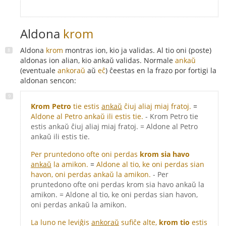
Aldona
krom
Aldona
krom
montras ion, kio ja validas. Al tio oni (poste)
aldonas ion alian, kio ankaŭ validas. Normale
ankaŭ
(eventuale
ankoraŭ
aŭ
eĉ
) ĉeestas en la frazo por fortigi la
aldonan sencon:
Krom Petro
tie estis
ankaŭ
ĉiuj aliaj miaj fratoj.
=
Aldone al Petro ankaŭ ili estis tie.
- Krom Petro tie
estis ankaŭ ĉiuj aliaj miaj fratoj. = Aldone al Petro
ankaŭ ili estis tie.
Per pruntedono ofte oni perdas
krom sia havo
ankaŭ
la amikon.
=
Aldone al tio, ke oni perdas sian
havon, oni perdas ankaŭ la amikon.
- Per
pruntedono ofte oni perdas krom sia havo ankaŭ la
amikon. = Aldone al tio, ke oni perdas sian havon,
oni perdas ankaŭ la amikon.
La luno ne leviĝis
ankoraŭ
sufiĉe alte,
krom tio
estis