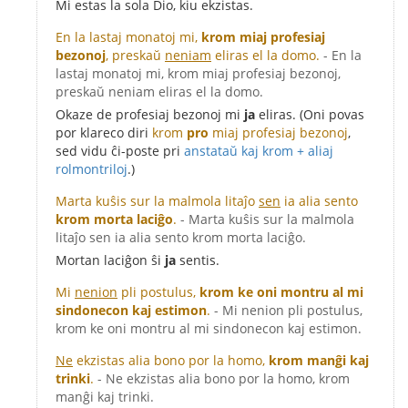
Mi estas la sola Dio, kiu ekzistas.
En la lastaj monatoj mi,
krom miaj profesiaj
bezonoj
, preskaŭ
neniam
eliras el la domo.
- En la
lastaj monatoj mi, krom miaj profesiaj bezonoj,
preskaŭ neniam eliras el la domo.
Okaze de profesiaj bezonoj mi
ja
eliras. (Oni povas
por klareco diri
krom
pro
miaj profesiaj bezonoj
,
sed vidu ĉi-poste pri
anstataŭ kaj krom + aliaj
rolmontriloj
.)
Marta kuŝis sur la malmola litaĵo
sen
ia alia sento
krom morta laciĝo
.
- Marta kuŝis sur la malmola
litaĵo sen ia alia sento krom morta laciĝo.
Mortan laciĝon ŝi
ja
sentis.
Mi
nenion
pli postulus,
krom ke oni montru al mi
sindonecon kaj estimon
.
- Mi nenion pli postulus,
krom ke oni montru al mi sindonecon kaj estimon.
Ne
ekzistas alia bono por la homo,
krom manĝi kaj
trinki
.
- Ne ekzistas alia bono por la homo, krom
manĝi kaj trinki.