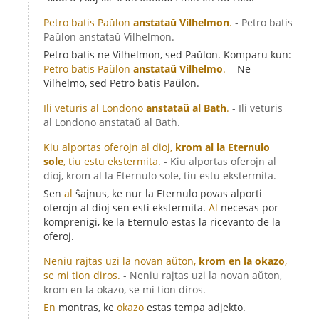
Petro batis Paŭlon
anstataŭ Vilhelmon
.
- Petro batis
Paŭlon anstataŭ Vilhelmon.
Petro batis ne Vilhelmon, sed Paŭlon. Komparu kun:
Petro batis Paŭlon
anstataŭ Vilhelmo
.
= Ne
Vilhelmo, sed Petro batis Paŭlon.
Ili veturis al Londono
anstataŭ al Bath
.
- Ili veturis
al Londono anstataŭ al Bath.
Kiu alportas oferojn al dioj,
krom
al
la Eternulo
sole
, tiu estu ekstermita.
- Kiu alportas oferojn al
dioj, krom al la Eternulo sole, tiu estu ekstermita.
Sen
al
ŝajnus, ke nur la Eternulo povas alporti
oferojn al dioj sen esti ekstermita.
Al
necesas por
komprenigi, ke la Eternulo estas la ricevanto de la
oferoj.
Neniu rajtas uzi la novan aŭton,
krom
en
la okazo
,
se mi tion diros.
- Neniu rajtas uzi la novan aŭton,
krom en la okazo, se mi tion diros.
En
montras, ke
okazo
estas tempa adjekto.