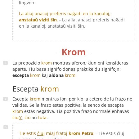
lingvon.
La aliaj anasoj preferis naĝadi en la kanaloj,
anstataŭ viziti ŝin
.
- La aliaj anasoj preferis naĝadi
en la kanaloj, anstataŭ viziti ŝin.
Krom
La prepozicio
krom
montras aferon, kiun oni konsideras
aparte. Tiu baza signifo donas praktike du signifojn:
escepta
krom
kaj
aldona
krom
.
Escepta
krom
Escepta
krom
montras ion, por kio la cetero de la frazo ne
validas. Se la frazo estas pozitiva, la senco de escepta
krom
estas negativa. Tia pozitiva frazo normale enhavas
ĉiu(j)
,
ĉio
aŭ
tuta
:
Tie estis
ĉiuj
miaj fratoj
krom Petro
.
- Tie estis ĉiuj