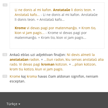
Li ne donis al mi kafon.
Anstataŭe
li donis teon.
=
Anstataŭ kafo...
- Li ne donis al mi kafon. Anstataŭe
li donis teon. = Anstataŭ kafo...
Krome
vi devas pagi por matenmanĝo.
=
Krom tio,
kion vi jam pagis...
- Krome vi devas pagi por
matenmanĝo. = Krom tio, kion vi jam pagis...
Ankaŭ eblas uzi adjektivan finaĵon:
Ni devis almeti la
anstataŭan
radon.
=
...tiun radon, kiu servas anstataŭ alia
rado.
Vi devas pagi
kroman
kotizon.
=
...plian kotizon,
krom tiu kotizo, kiun vi jam pagis.
Krome
kaj
kroma
havas ĉiam aldonan signifon, neniam
esceptan.
Türkçe