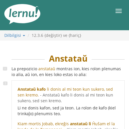
İçerik
Görüntüleme
Men
Dilbilgisi
12.3.6
{değiştir} ve {hariç}
Anstataŭ
La prepozicio
anstataŭ
montras ion, kies rolon plenumas
io alia, aŭ ion, en kies loko estas io alia:
Anstataŭ kafo
li donis al mi teon kun sukero, sed
sen kremo.
- Anstataŭ kafo li donis al mi teon kun
sukero, sed sen kremo.
Li ne donis kafon, sed ja teon. La rolon de kafo (kiel
trinkaĵo) plenumis teo.
Kiam mortis Jobab, ekreĝis
anstataŭ li
Ĥuŝam el la