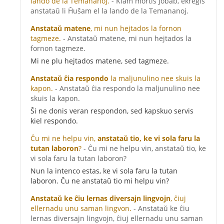
lando de la Temananoj.
- Kiam mortis Jobab, ekreĝis
anstataŭ li Ĥuŝam el la lando de la Temananoj.
Anstataŭ matene
, mi nun hejtados la fornon
tagmeze.
- Anstataŭ matene, mi nun hejtados la
fornon tagmeze.
Mi ne plu hejtados matene, sed tagmeze.
Anstataŭ ĉia respondo
la maljunulino nee skuis la
kapon.
- Anstataŭ ĉia respondo la maljunulino nee
skuis la kapon.
Ŝi ne donis veran respondon, sed kapskuo servis
kiel respondo.
Ĉu mi ne helpu vin,
anstataŭ tio, ke vi sola faru la
tutan laboron
?
- Ĉu mi ne helpu vin, anstataŭ tio, ke
vi sola faru la tutan laboron?
Nun la intenco estas, ke vi sola faru la tutan
laboron. Ĉu ne anstataŭ tio mi helpu vin?
Anstataŭ ke ĉiu lernas diversajn lingvojn
, ĉiuj
ellernadu unu saman lingvon.
- Anstataŭ ke ĉiu
lernas diversajn lingvojn, ĉiuj ellernadu unu saman