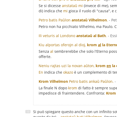
Se si dicesse
anstataŭ mi
(invece di me), sem
di) indica che
mi
gioca il ruolo di "causa", e c
Petro batis Paŭlon
anstataŭ Vilhelmon
.
- Pe
Petro non ha picchiato Vilhelmo, ma Paulo. 
Ili veturis al Londono
anstataŭ al Bath
.
- Ess
Kiu alportas oferojn al dioj,
krom
al
la Etern
Senza
al
sembrerebbe che solo l'Eterno possa
offerte.
Neniu rajtas uzi la novan aŭton,
krom
en
la
En
indica che
okazo
è un complemento di te
Krom Vilhelmon
Petro batis ankaŭ Paŭlon.
-
La finale N dopo
krom
di fatto è sempre supe
impedisce di fraintendere. Confronta:
Krom 
Si può spiegare questo anche con un infinito so
questo da te)
...anstataŭ bati Vilhelmon.
(invece