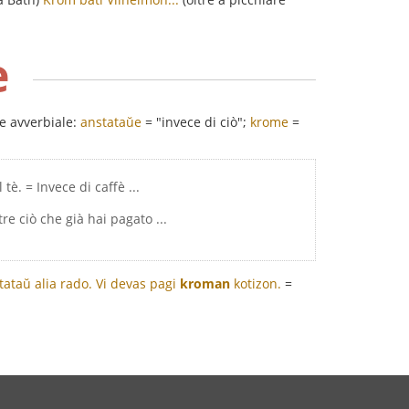
e
le avverbiale:
anstataŭe
= "invece di ciò";
krome
=
tè. = Invece di caffè ...
re ciò che già hai pagato ...
tataŭ alia rado.
Vi devas pagi
kroman
kotizon.
=