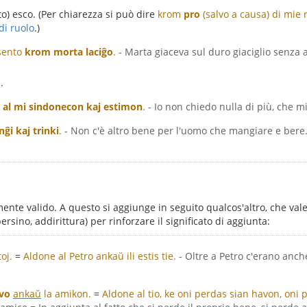
to) esco. (Per chiarezza si può dire
krom
pro
(salvo a causa) di mie 
di ruolo
.)
 sento
krom morta laciĝo
.
- Marta giaceva sul duro giaciglio senza
.
al mi sindonecon kaj estimon
.
- Io non chiedo nulla di più, che m
i kaj trinki
.
- Non c'è altro bene per l'uomo che mangiare e bere
nte valido. A questo si aggiunge in seguito qualcos'altro, che vale
ersino, addirittura) per rinforzare il significato di aggiunta:
toj.
=
Aldone al Petro ankaŭ ili estis tie.
- Oltre a Petro c'erano anche 
vo
ankaŭ
la amikon.
=
Aldone al tio, ke oni perdas sian havon, oni