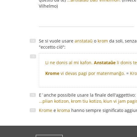
Vilhelmo)
Se si vuole usare
anstataŭ
o
krom
da soli, senza
"eccetto ciò":
Li ne donis al mi kafon.
Anstataŭe
li donis t
Krome
vi devas pagi por matenmanĝo.
=
Kro
E`anche possibile usare la finale dell'aggettivo:
...plian kotizon, krom tiu kotizo, kiun vi jam pagi
Krome
e
kroma
hanno sempre significato aggiun