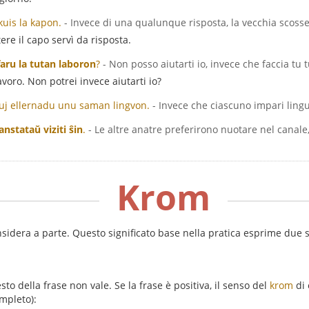
uis la kapon.
- Invece di una qualunque risposta, la vecchia scosse
ere il capo servì da risposta.
faru la tutan laboron
?
- Non posso aiutarti io, invece che faccia tu t
lavoro. Non potrei invece aiutarti io?
ĉiuj ellernadu unu saman lingvon.
- Invece che ciascuno impari lingu
anstataŭ viziti ŝin
.
- Le altre anatre preferirono nuotare nel canale, 
Krom
sidera a parte. Questo significato base nella pratica esprime due si
sto della frase non vale. Se la frase è positiva, il senso del
krom
di 
mpleto):