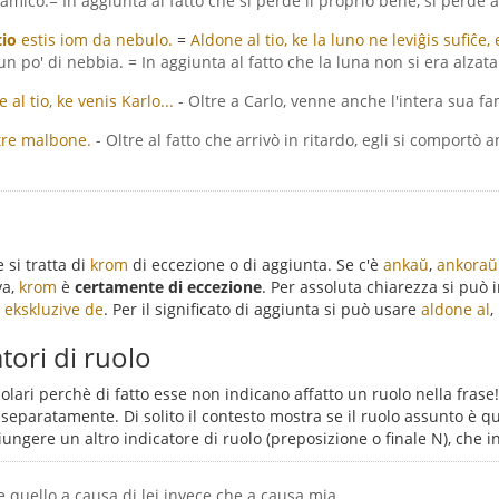
'amico.= In aggiunta al fatto che si perde il proprio bene, si perde 
io
estis iom da nebulo.
=
Aldone al tio, ke la luno ne leviĝis sufiĉe
 un po' di nebbia. = In aggiunta al fatto che la luna non si era alza
 al tio, ke venis Karlo...
- Oltre a Carlo, venne anche l'intera sua fam
tre malbone.
- Oltre al fatto che arrivò in ritardo, egli si comportò
si tratta di
krom
di eccezione o di aggiunta. Se c'è
ankaŭ
,
ankoraŭ
va,
krom
è
certamente di eccezione
. Per assoluta chiarezza si può 
o
ekskluzive de
. Per il significato di aggiunta si può usare
aldone al
,
atori di ruolo
olari perchè di fatto esse non indicano affatto un ruolo nella frase
separatamente. Di solito il contesto mostra se il ruolo assunto è que
re un altro indicatore di ruolo (preposizione o finale N), che indi
ce quello a causa di lei invece che a causa mia.