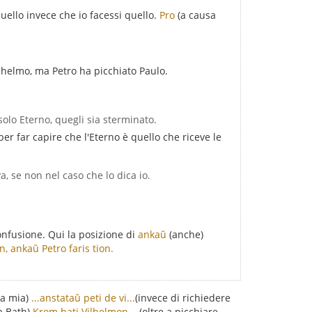
uello invece che io facessi quello.
Pro
(a causa
lhelmo, ma Petro ha picchiato Paulo.
 solo Eterno, quegli sia sterminato.
er far capire che l'Eterno è quello che riceve le
, se non nel caso che lo dica io.
onfusione. Qui la posizione di
ankaŭ
(anche)
, ankaŭ Petro faris tion.
sa mia)
...anstataŭ peti de vi...
(invece di richiedere
a Bath)
Krom bati Vilhelmon...
(oltre a picchiare