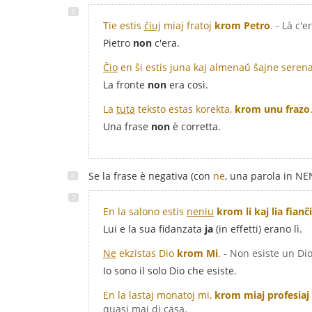
Tie estis
ĉiuj
miaj fratoj
krom Petro
.
- Là c'e
Pietro
non
c'era.
Ĉio
en ŝi estis juna kaj almenaŭ ŝajne seren
La fronte
non
era così.
La
tuta
teksto estas korekta,
krom unu frazo
Una frase
non
è corretta.
Se la frase è negativa (con
ne
, una parola in NE
En la salono estis
neniu
krom li kaj lia fianĉ
Lui e la sua fidanzata
ja
(in effetti) erano lì.
Ne
ekzistas Dio
krom Mi
.
- Non esiste un Dio
Io sono il solo Dio che esiste.
En la lastaj monatoj mi,
krom miaj profesiaj
quasi mai di casa.