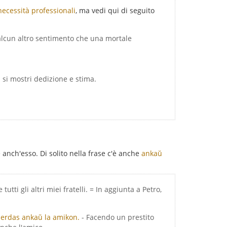
necessità professionali
, ma vedi qui di seguito
 alcun altro sentimento che una mortale
i si mostri dedizione e stima.
.
 anch'esso. Di solito nella frase c'è anche
ankaŭ
tutti gli altri miei fratelli. = In aggiunta a Petro,
 perdas ankaŭ la amikon.
- Facendo un prestito