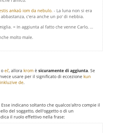
anche l'amico.
, estis ankaŭ iom da nebulo.
- La luna non si era
ta abbastanza, c'era anche un po' di nebbia.
iglia. = In aggiunta al fatto che venne Carlo, ...
 anche molto male.
o
eĉ
, allora
krom
è
sicuramente di aggiunta
. Se
invece usare per il significato di eccezione
kun
inkluzive de
.
! Esse indicano soltanto che qualcos'altro compie il
llo del soggetto, dell'oggetto o di un
ca il ruolo effettivo nella frase: