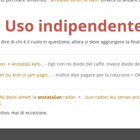
Uso indipendent
 dire di chi è il ruolo in questione, allora si deve aggiungere la fina
eon.
=
Anstataŭ kafo...
- Egli non mi diede del caffè. Invece diede del 
m tio, kion vi jam pagis...
- Inoltre devi pagare per la colazione.= Olt
Ni devis almeti la
anstataŭan
radon.
=
...tiun radon, kiu servas ans
s.
tivo, mai di eccezione.