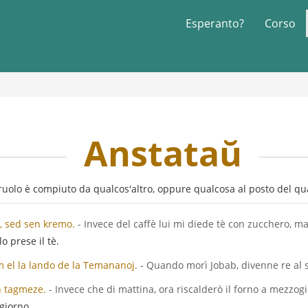
Esperanto?
Corso
Anstataŭ
 ruolo è compiuto da qualcos'altro, oppure qualcosa al posto del qua
o, sed sen kremo.
- Invece del caffè lui mi diede tè con zucchero, 
lo prese il tè.
el la lando de la Temananoj.
- Quando morì Jobab, divenne re al 
n tagmeze.
- Invece che di mattina, ora riscalderò il forno a mezzog
giorno.