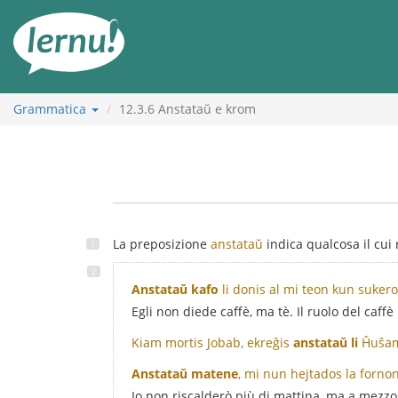
Vai
all’indice
Grammatica
12.3.6
Anstataŭ e krom
La preposizione
anstataŭ
indica qualcosa il cui
Anstataŭ kafo
li donis al mi teon kun suker
Egli non diede caffè, ma tè. Il ruolo del caffè 
Kiam mortis Jobab, ekreĝis
anstataŭ li
Ĥuŝam 
Anstataŭ matene
, mi nun hejtados la forno
Io non riscalderò più di mattina, ma a mezzo