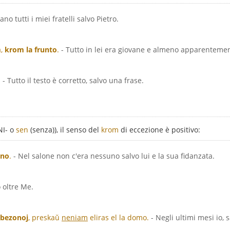
rano tutti i miei fratelli salvo Pietro.
a,
krom la frunto
.
- Tutto in lei era giovane e almeno apparentement
.
- Tutto il testo è corretto, salvo una frase.
NI- o
sen
(senza)), il senso del
krom
di eccezione è positivo:
ino
.
- Nel salone non c'era nessuno salvo lui e la sua fidanzata.
 oltre Me.
 bezonoj
, preskaŭ
neniam
eliras el la domo.
- Negli ultimi mesi io,