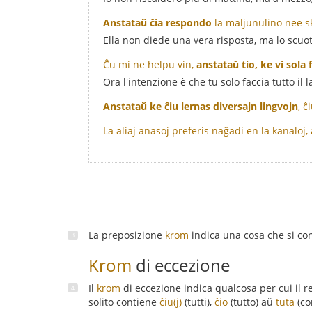
Anstataŭ ĉia respondo
la maljunulino nee sk
Ella non diede una vera risposta, ma lo scuot
Ĉu mi ne helpu vin,
anstataŭ tio, ke vi sola 
Ora l'intenzione è che tu solo faccia tutto il 
Anstataŭ ke ĉiu lernas diversajn lingvojn
, 
La aliaj anasoj preferis naĝadi en la kanaloj,
La preposizione
krom
indica una cosa che si con
Krom
di eccezione
Il
krom
di eccezione indica qualcosa per cui il re
solito contiene
ĉiu(j)
(tutti),
ĉio
(tutto) aŭ
tuta
(co