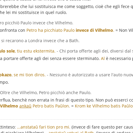
brerebbe che lui sostituisca me come soggetto, cioè che egli fece q
he lei mi sostituisce in quel ruolo.
tro picchiò Paulo invece che Vilhelmo.
Confronta con
Petro ha picchiato Paulo
invece di Vilhelmo
.
= Non Vi
i si recarono a Londra invece che a Bath.
ulo sole
, tiu estu ekstermita.
- Chi porta offerte agli dei, diversi dal
 portare offerte agli dei senza essere sterminato.
Al
è necessario p
 okazo
, se mi tion diros.
- Nessuno è autorizzato a usare l'auto nuova
mpo.
 Oltre che Vilhelmo, Petro picchiò anche Paulo.
rflua, benchè non errata in frasi di questo tipo. Non può esserci c
Vilhelmo
ankaŭ
Petro batis Paŭlon.
=
Krom ke Vilhelmo batis Paŭlon
ttinteso:
...anstataŭ fari tion pro mi.
(invece di fare questo per cau
 di picchiare Vilhelmo)
...anstataŭ veturi al Bath.
(invece di andare 