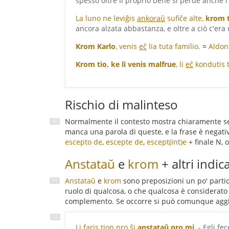
spesso oltre il proprio bene si perde anche l
La luno ne leviĝis
ankoraŭ
sufiĉe alte,
krom t
ancora alzata abbastanza, e oltre a ciò c'era
Krom Karlo
, venis
eĉ
lia tuta familio.
=
Aldone
Krom tio, ke li venis malfrue
, li
eĉ
kondutis 
Rischio di malinteso
Normalmente il contesto mostra chiaramente se 
manca una parola di queste, e la frase è negati
escepto de
,
escepte de
,
escept(int)e
+ finale N, 
Anstataŭ
e
krom
+ altri indic
Anstataŭ
e
krom
sono preposizioni un po' partic
ruolo di qualcosa, o che qualcosa è considerato 
complemento. Se occorre si può comunque aggiunge
Li faris tion pro ŝi
anstataŭ pro mi
.
- Egli fe