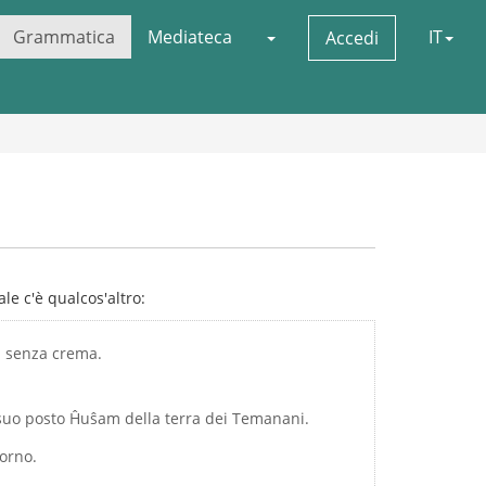
Grammatica
Mediateca
IT
Accedi
le c'è qualcos'altro:
ma senza crema.
suo posto Ĥuŝam della terra dei Temanani.
iorno.