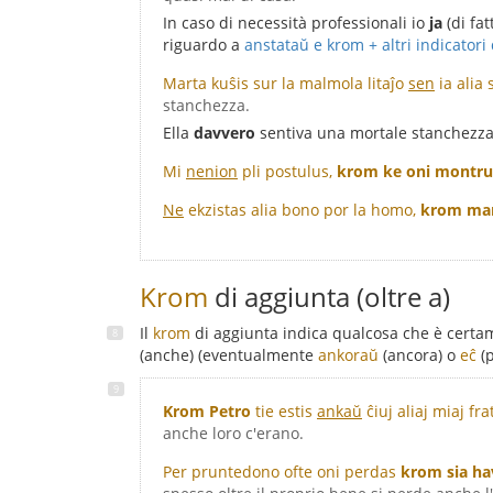
In caso di necessità professionali io
ja
(di fat
riguardo a
anstataŭ e krom + altri indicatori 
Marta kuŝis sur la malmola litaĵo
sen
ia alia
stanchezza.
Ella
davvero
sentiva una mortale stanchezza
Mi
nenion
pli postulus,
krom ke oni montru 
Ne
ekzistas alia bono por la homo,
krom manĝ
Krom
di aggiunta (oltre a)
Il
krom
di aggiunta indica qualcosa che è certame
(anche) (eventualmente
ankoraŭ
(ancora) o
eĉ
(p
Krom Petro
tie estis
ankaŭ
ĉiuj aliaj miaj fra
anche loro c'erano.
Per pruntedono ofte oni perdas
krom sia ha