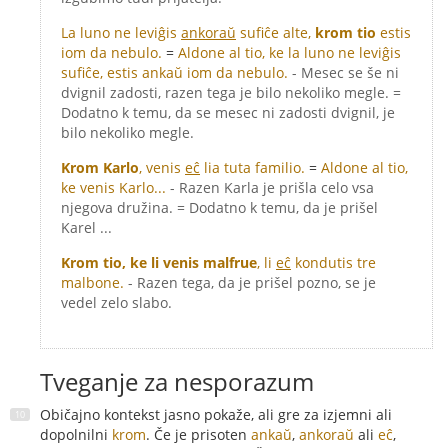
La luno ne leviĝis
ankoraŭ
sufiĉe alte,
krom tio
estis
iom da nebulo.
=
Aldone al tio, ke la luno ne leviĝis
sufiĉe, estis ankaŭ iom da nebulo.
- Mesec se še ni
dvignil zadosti, razen tega je bilo nekoliko megle. =
Dodatno k temu, da se mesec ni zadosti dvignil, je
bilo nekoliko megle.
Krom Karlo
, venis
eĉ
lia tuta familio.
=
Aldone al tio,
ke venis Karlo...
- Razen Karla je prišla celo vsa
njegova družina. = Dodatno k temu, da je prišel
Karel ...
Krom tio, ke li venis malfrue
, li
eĉ
kondutis tre
malbone.
- Razen tega, da je prišel pozno, se je
vedel zelo slabo.
Tveganje za nesporazum
Običajno kontekst jasno pokaže, ali gre za izjemni ali
dopolnilni
krom
. Če je prisoten
ankaŭ
,
ankoraŭ
ali
eĉ
,