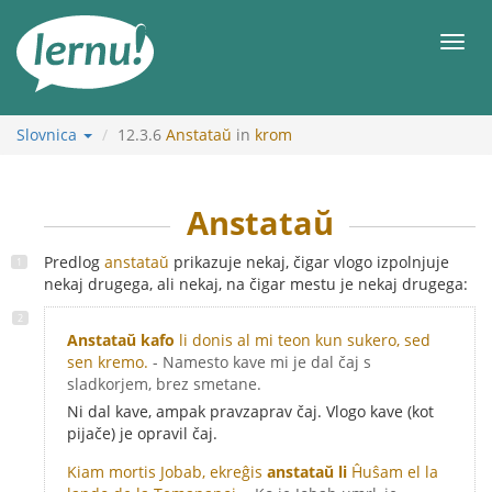
K
vsebini
Meni
Slovnica
12.3.6
Anstataŭ
in
krom
Anstataŭ
Predlog
anstataŭ
prikazuje nekaj, čigar vlogo izpolnjuje
nekaj drugega, ali nekaj, na čigar mestu je nekaj drugega:
Anstataŭ kafo
li donis al mi teon kun sukero, sed
sen kremo.
- Namesto kave mi je dal čaj s
sladkorjem, brez smetane.
Ni dal kave, ampak pravzaprav čaj. Vlogo kave (kot
pijače) je opravil čaj.
Kiam mortis Jobab, ekreĝis
anstataŭ li
Ĥuŝam el la