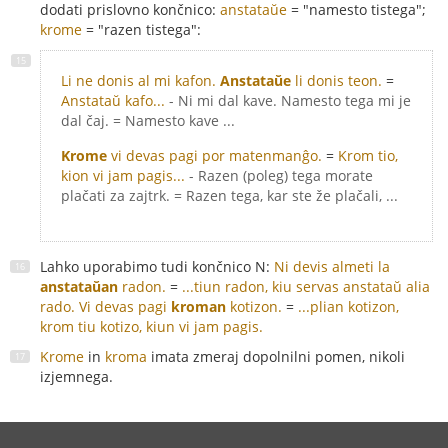
dodati prislovno končnico:
anstataŭe
= "namesto tistega";
krome
= "razen tistega":
Li ne donis al mi kafon.
Anstataŭe
li donis teon.
=
Anstataŭ kafo...
- Ni mi dal kave. Namesto tega mi je
dal čaj. = Namesto kave ...
Krome
vi devas pagi por matenmanĝo.
=
Krom tio,
kion vi jam pagis...
- Razen (poleg) tega morate
plačati za zajtrk. = Razen tega, kar ste že plačali, ...
Lahko uporabimo tudi končnico N:
Ni devis almeti la
anstataŭan
radon.
=
...tiun radon, kiu servas anstataŭ alia
rado.
Vi devas pagi
kroman
kotizon.
=
...plian kotizon,
krom tiu kotizo, kiun vi jam pagis.
Krome
in
kroma
imata zmeraj dopolnilni pomen, nikoli
izjemnega.