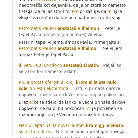
nadomešča kot dejavnika, da je on storil to namesto
tistega, da bi jaz storil to.
Pro
prikazuje, da
mi
igra
vlogo "vzroka" in da me ona nadomešča v tej vlogi.
Petro batis Paŭlon
anstataŭ Vilhelmon
.
- Peter je
tepel Pavla namesto (da bi tepel) Viljema.
Peter ni tepel Viljema, ampak Pavla. Primerjajte z:
Petro batis Paŭlon
anstataŭ Vilhelmo
.
= Ne Viljem,
ampak Peter je tepel Pavla.
Ili veturis al Londono
anstataŭ al Bath
.
- Peljali so
se v London namesto v Bath.
Kiu alportas oferojn al dioj,
krom
al
la Eternulo
sole
, tiu estu ekstermita.
- Tisti, ki prinaša darove
bogovom, razen samo k Večnemu, naj bo pokončan.
Brez
al
bi se zdelo, da lahko le Večni prinaša darove
bogovom, ne da bi bil pokončan.
Al
je potreben za
razumevanje, da je Večni prejemnik teh darov.
Neniu rajtas uzi la novan aŭton,
krom
en
la okazo
,
se mi tion diros.
- Nihče ne sme uporabljati novega
avta, razen v primeru, če bom jaz to rekel.