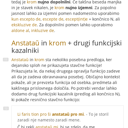
tedaj je
krom
nujno dopolnilni
. Če takšna beseda manjka
in je stavek nikalen, je
krom
nujno izjemni
. Za popolno
jasnost lahko za izjemni pomen nadomestno uporabimo
kun escepto de
,
escepte de
,
escept(int)e
+ končnico N, ali
ekskluzive de
. Za dopolnilni pomen lahko uporabimo
aldone al
,
inkluzive de
.
Anstataŭ
in
krom
+ drugi funkcijski
kazalniki
Anstataŭ
in
krom
sta nekoliko posebna predloga, ker
dejansko sploh ne prikazujeta stavčne funkcije!
Prikazujeta le, da nekaj drugega opravlja funkcijo zadeve
ali da je zadeva obravnavana posebej. Običajno kontekst
pokaže, ali je prevzeta funkcija od osebka, predmeta ali
kakšnega prislovnega določila. Po potrebi vendar lahko
dodamo drug funkcijski kazalnik (predlog ali končnico N),
ki pokaže resnično stavčno funkcijo:
Li faris tion pro ŝi
anstataŭ pro mi
.
- To je storil
zaradi nje namesto zaradi mene.
Č bi rekli
anstataŭ mi
, bi se zdelo, da me