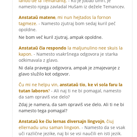
lando de la Temananoj.
- Ko je Jobab umrl, je
namesto njega zavladal Hušam iz dežele Temancev.
Anstataŭ matene
, mi nun hejtados la fornon
tagmeze.
- Namesto zjutraj bom sedaj kuril peč
opoldne.
Ne bom več kuril zjutraj, ampak opoldne.
Anstataŭ ĉia respondo
la maljunulino nee skuis la
kapon.
- Namesto vsakršnega odgovora je starka
odkimavala z glavo.
Ni dala pravega odgovora, ampak je zmajevanje z
glavo služilo kot odgovor.
Ĉu mi ne helpu vin,
anstataŭ tio, ke vi sola faru la
tutan laboron
?
- Ali naj ti ne bi pomagal, namesto
da sam opraviš vse delo?
Zdaj je namera, da sam opraviš vse delo. Ali ti ne bi
namesto tega pomagal?
Anstataŭ ke ĉiu lernas diversajn lingvojn
, ĉiuj
ellernadu unu saman lingvon.
- Namesto da se vsak
uči različne jezike, naj bi se vsi naučili en isti jezik.