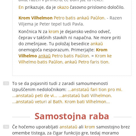
En
prikazuje, da je
okazo
časovno prislovno določilo.
Krom Vilhelmon
Petro batis ankaŭ Paŭlon.
- Razen
Viljema je Peter tepel tudi Pavla.
Končnica N za
krom
je dejansko vedno odveč,
čeprav v takšnih stavkih ni napačna. Ne more priti
do zmešnjave. Tu položaj besedice
ankaŭ
onemogoča nesporazum. Primerjajte:
Krom
Vilhelmo
ankaŭ
Petro batis Paŭlon.
=
Krom ke
Vilhelmo batis Paŭlon, ankaŭ Petro faris tion.
To se da pojasniti tudi z zaradi samoumevnosti
izpuščenim nedoločnikom:
...anstataŭ fari tion pro mi.
...anstataŭ peti de vi...
...anstataŭ bati Vilhelmon.
...anstataŭ veturi al Bath.
Krom bati Vilhelmon...
Samostojna raba
Če hočemo uporabljati
anstataŭ
ali
krom
samostojno brez
omembe tistega, za čigar funkcijo gre, tedaj moramo