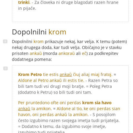
trinki
.
- Za človeka ni druge blagodati razen hrane
in pijače.
Dopolnilni
krom
Dopolnilni
krom
prikazuje nekaj, kar velja. K temu (potem)
nekaj drugega doda, kar tudi velja. Običajno je v stavku
prisoten
ankaŭ
(morda
ankoraŭ
ali
eĉ
) za podkrepitev
dodatnega pomena:
Krom Petro
tie estis
ankaŭ
ĉiuj aliaj miaj fratoj.
=
Aldone al Petro ankaŭ ili estis tie.
- Razen Petra so
bili tam tudi vsi drugi moji bratje. = Poleg Petra
(dodatno k Petru) so bili tudi oni tam.
Per pruntedono ofte oni perdas
krom sia havo
ankaŭ
la amikon.
=
Aldone al tio, ke oni perdas sian
havon, oni perdas ankaŭ la amikon.
- S posojilom
često izgubimo razen svojega imetja tudi prijatelja.
= Dodatno k temu, da izgubimo svoje imetje,
izgubimo tudi prijatelja.