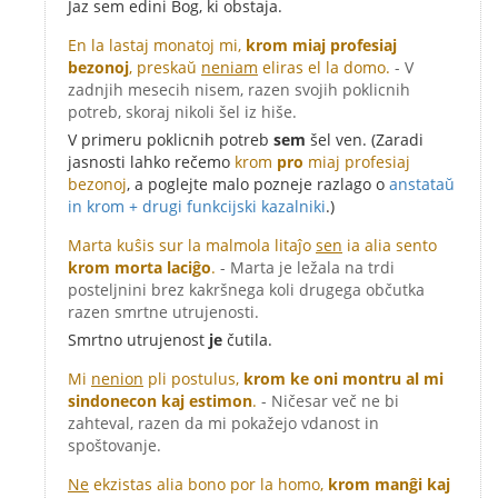
Jaz sem edini Bog, ki obstaja.
En la lastaj monatoj mi,
krom miaj profesiaj
bezonoj
, preskaŭ
neniam
eliras el la domo.
- V
zadnjih mesecih nisem, razen svojih poklicnih
potreb, skoraj nikoli šel iz hiše.
V primeru poklicnih potreb
sem
šel ven. (Zaradi
jasnosti lahko rečemo
krom
pro
miaj profesiaj
bezonoj
, a poglejte malo pozneje razlago o
anstataŭ
in krom + drugi funkcijski kazalniki
.)
Marta kuŝis sur la malmola litaĵo
sen
ia alia sento
krom morta laciĝo
.
- Marta je ležala na trdi
posteljnini brez kakršnega koli drugega občutka
razen smrtne utrujenosti.
Smrtno utrujenost
je
čutila.
Mi
nenion
pli postulus,
krom ke oni montru al mi
sindonecon kaj estimon
.
- Ničesar več ne bi
zahteval, razen da mi pokažejo vdanost in
spoštovanje.
Ne
ekzistas alia bono por la homo,
krom manĝi kaj