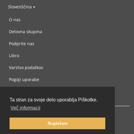
Slovenščina
O nas
Delovna skupina
Podprite nas
Libro
Varstvo podatkov
Pogoji uporabe
Navežite stik z nami
Ta stran za svoje delo uporablja Piškotke.
Več informacij
Soglašam
© 2002-2026 lernu.net |
Impressum