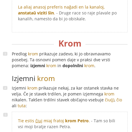
La aliaj anasoj preferis naĝadi en la kanaloj,
anstataŭ viziti ŝin
.
- Druge race so raje plavale po
kanalih, namesto da bi jo obiskale.
Krom
Predlog
krom
prikazuje zadevo, ki jo obravnavamo
posebej. Ta osnovni pomen daje v praksi dve vrsti
pomena:
izjemni
krom
in
dopolnilni
krom
.
Izjemni
krom
Izjemni
krom
prikazuje nekaj, za kar ostanek stavka ne
velja. Če je stavek trdilen, je pomen izjemnega
krom
nikalen. Takšen trdilni stavek običajno vsebuje
ĉiu(j)
,
ĉio
ali
tuta
:
Tie estis
ĉiuj
miaj fratoj
krom Petro
.
- Tam so bili
vsi moji bratje razen Petra.