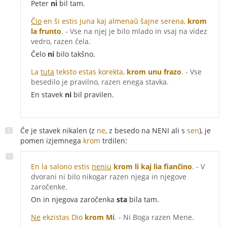
Peter
ni
bil tam.
Ĉio
en ŝi estis juna kaj almenaŭ ŝajne serena,
krom
la frunto
.
- Vse na njej je bilo mlado in vsaj na videz
vedro, razen čela.
Čelo
ni
bilo takšno.
La
tuta
teksto estas korekta,
krom unu frazo
.
- Vse
besedilo je pravilno, razen enega stavka.
En stavek
ni
bil pravilen.
Če je stavek nikalen (z
ne
, z besedo na NENI ali s
sen
), je
pomen izjemnega
krom
trdilen:
En la salono estis
neniu
krom li kaj lia fianĉino
.
- V
dvorani ni bilo nikogar razen njega in njegove
zaročenke.
On in njegova zaročenka
sta
bila tam.
Ne
ekzistas Dio
krom Mi
.
- Ni Boga razen Mene.