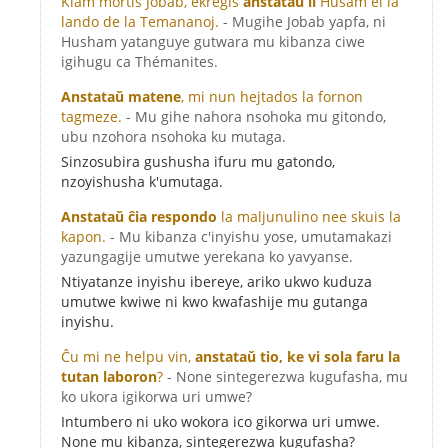
Kiam mortis Jobab, ekreĝis
anstataŭ li
Ĥuŝam el la
lando de la Temananoj.
- Mugihe Jobab yapfa, ni
Husham yatanguye gutwara mu kibanza ciwe
igihugu ca Thémanites.
Anstataŭ matene
, mi nun hejtados la fornon
tagmeze.
- Mu gihe nahora nsohoka mu gitondo,
ubu nzohora nsohoka ku mutaga.
Sinzosubira gushusha ifuru mu gatondo,
nzoyishusha k'umutaga.
Anstataŭ ĉia respondo
la maljunulino nee skuis la
kapon.
- Mu kibanza c'inyishu yose, umutamakazi
yazungagije umutwe yerekana ko yavyanse.
Ntiyatanze inyishu ibereye, ariko ukwo kuduza
umutwe kwiwe ni kwo kwafashije mu gutanga
inyishu.
Ĉu mi ne helpu vin,
anstataŭ tio, ke vi sola faru la
tutan laboron
?
- None sintegerezwa kugufasha, mu
ko ukora igikorwa uri umwe?
Intumbero ni uko wokora ico gikorwa uri umwe.
None mu kibanza, sintegerezwa kugufasha?