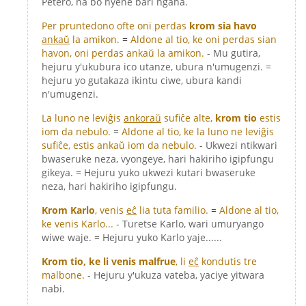
Petero, na bo nyene bari ngaha.
Per pruntedono ofte oni perdas
krom sia havo
ankaŭ
la amikon.
=
Aldone al tio, ke oni perdas sian
havon, oni perdas ankaŭ la amikon.
- Mu gutira,
hejuru y'ukubura ico utanze, ubura n'umugenzi. =
hejuru yo gutakaza ikintu ciwe, ubura kandi
n'umugenzi.
La luno ne leviĝis
ankoraŭ
sufiĉe alte,
krom tio
estis
iom da nebulo.
=
Aldone al tio, ke la luno ne leviĝis
sufiĉe, estis ankaŭ iom da nebulo.
- Ukwezi ntikwari
bwaseruke neza, vyongeye, hari hakiriho igipfungu
gikeya. = Hejuru yuko ukwezi kutari bwaseruke
neza, hari hakiriho igipfungu.
Krom Karlo
, venis
eĉ
lia tuta familio.
=
Aldone al tio,
ke venis Karlo...
- Turetse Karlo, wari umuryango
wiwe waje. = Hejuru yuko Karlo yaje......
Krom tio, ke li venis malfrue
, li
eĉ
kondutis tre
malbone.
- Hejuru y'ukuza vateba, yaciye yitwara
nabi.