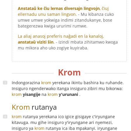
Anstataŭ ke ĉiu lernas diversajn lingvojn
, ĉiuj
ellernadu unu saman lingvon.
- Mu kibanza cuko
umwe umwe yokwiga indimi zitandukanye, bose
bategerezwa kwiga ururimi rumwe.
La aliaj anasoj preferis naĝadi en la kanaloj,
anstataŭ viziti ŝin
.
- Izindi mbata zihitamwo kwoga
mu mikora aho uko zogiye kuyiraba.
Krom
Indongorazina
krom
yerekana ikintu bashira ku ruhande.
Insiguro ngenderwako itanga insiguro zibiri mu bikorwa:
krom
yisangije
na
krom
y'urunani
.
Krom
rutanya
krom
rutanya yerekana ico igice gisigaye c'iryungane
kitavuga. mu gihe insiguro y'iryungane ari nyemezi,
insiguro ya
krom
rutanya ica iba mpakanyi. iryungane