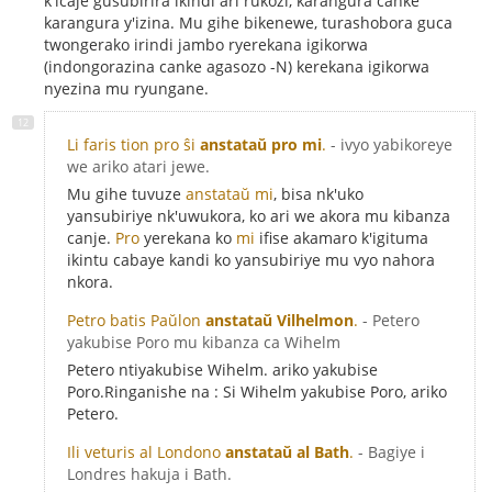
k'icaje gusubirira ikindi ari rukozi, karangura canke
karangura y'izina. Mu gihe bikenewe, turashobora guca
twongerako irindi jambo ryerekana igikorwa
(indongorazina canke agasozo -N) kerekana igikorwa
nyezina mu ryungane.
Li faris tion pro ŝi
anstataŭ pro mi
.
- ivyo yabikoreye
we ariko atari jewe.
Mu gihe tuvuze
anstataŭ mi
, bisa nk'uko
yansubiriye nk'uwukora, ko ari we akora mu kibanza
canje.
Pro
yerekana ko
mi
ifise akamaro k'igituma
ikintu cabaye kandi ko yansubiriye mu vyo nahora
nkora.
Petro batis Paŭlon
anstataŭ Vilhelmon
.
- Petero
yakubise Poro mu kibanza ca Wihelm
Petero ntiyakubise Wihelm. ariko yakubise
Poro.Ringanishe na : Si Wihelm yakubise Poro, ariko
Petero.
Ili veturis al Londono
anstataŭ al Bath
.
- Bagiye i
Londres hakuja i Bath.