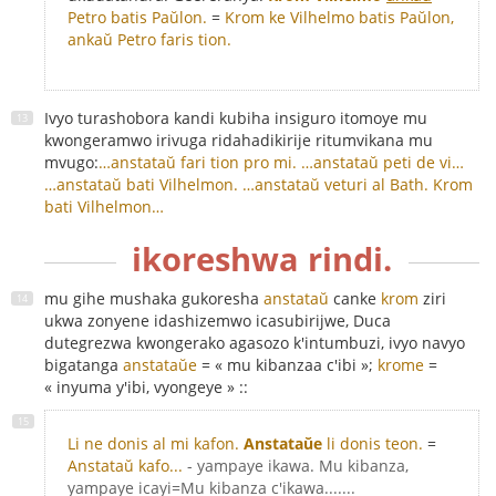
Petro batis Paŭlon.
=
Krom ke Vilhelmo batis Paŭlon,
ankaŭ Petro faris tion.
Ivyo turashobora kandi kubiha insiguro itomoye mu
kwongeramwo irivuga ridahadikirije ritumvikana mu
mvugo:
…anstataŭ fari tion pro mi.
…anstataŭ peti de vi…
…anstataŭ bati Vilhelmon.
…anstataŭ veturi al Bath.
Krom
bati Vilhelmon…
ikoreshwa rindi.
mu gihe mushaka gukoresha
anstataŭ
canke
krom
ziri
ukwa zonyene idashizemwo icasubirijwe, Duca
dutegrezwa kwongerako agasozo k'intumbuzi, ivyo navyo
bigatanga
anstataŭe
= « mu kibanzaa c'ibi »;
krome
=
« inyuma y'ibi, vyongeye » ::
Li ne donis al mi kafon.
Anstataŭe
li donis teon.
=
Anstataŭ kafo...
- yampaye ikawa. Mu kibanza,
yampaye icayi=Mu kibanza c'ikawa.......