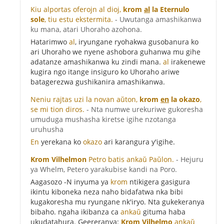
Kiu alportas oferojn al dioj,
krom
al
la Eternulo
sole
, tiu estu ekstermita.
- Uwutanga amashikanwa
ku mana, atari Uhoraho azohona.
Hatarimwo
al
, iryungane ryohakwa gusobanura ko
ari Uhoraho we nyene ashobora guhanwa mu gihe
adatanze amashikanwa ku zindi mana.
al
irakenewe
kugira ngo itange insiguro ko Uhoraho ariwe
batagerezwa gushikanira amashikanwa.
Neniu rajtas uzi la novan aŭton,
krom
en
la okazo
,
se mi tion diros.
- Nta numwe urekuriwe gukoresha
umuduga mushasha kiretse igihe nzotanga
uruhusha
En
yerekana ko
okazo
ari karangura y'igihe.
Krom Vilhelmon
Petro batis ankaŭ Paŭlon.
- Hejuru
ya Whelm, Petero yarakubise kandi na Poro.
Aagasozo -N inyuma ya
krom
ntikigera gasigura
ikintu kiboneka neza naho bidafatwa nka bibi
kugakoresha mu ryungane nk'iryo. Nta gukekeranya
bibaho. ngaha ikibanza ca
ankaŭ
gituma haba
ukudatahura. Geereranya:
Krom Vilhelmo
ankaŭ