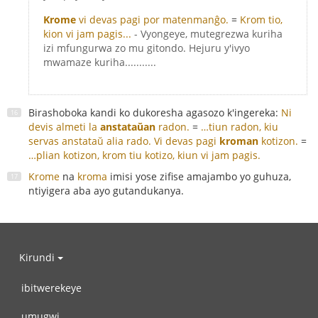
Krome
vi devas pagi por matenmanĝo.
=
Krom tio,
kion vi jam pagis...
- Vyongeye, mutegrezwa kuriha
izi mfungurwa zo mu gitondo. Hejuru y'ivyo
mwamaze kuriha...........
Birashoboka kandi ko dukoresha agasozo k'ingereka:
Ni
devis almeti la
anstataŭan
radon.
=
…tiun radon, kiu
servas anstataŭ alia rado.
Vi devas pagi
kroman
kotizon.
=
…plian kotizon, krom tiu kotizo, kiun vi jam pagis.
Krome
na
kroma
imisi yose zifise amajambo yo guhuza,
ntiyigera aba ayo gutandukanya.
Kirundi
ibitwerekeye
umugwi