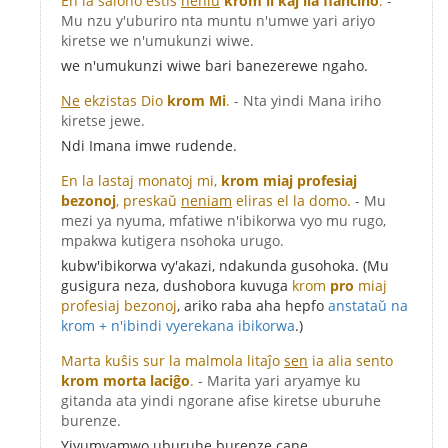
En la salono estis
neniu
krom li kaj lia fianĉino
.
-
Mu nzu y'uburiro nta muntu n'umwe yari ariyo
kiretse we n'umukunzi wiwe.
we n'umukunzi wiwe bari banezerewe ngaho.
Ne
ekzistas Dio
krom Mi
.
- Nta yindi Mana iriho
kiretse jewe.
Ndi Imana imwe rudende.
En la lastaj monatoj mi,
krom miaj profesiaj
bezonoj
, preskaŭ
neniam
eliras el la domo.
- Mu
mezi ya nyuma, mfatiwe n'ibikorwa vyo mu rugo,
mpakwa kutigera nsohoka urugo.
kubw'ibikorwa vy'akazi, ndakunda gusohoka. (Mu
gusigura neza, dushobora kuvuga
krom
pro
miaj
profesiaj bezonoj
, ariko raba aha hepfo
anstataŭ na
krom + n'ibindi vyerekana ibikorwa
.)
Marta kuŝis sur la malmola litaĵo
sen
ia alia sento
krom morta laciĝo
.
- Marita yari aryamye ku
gitanda ata yindi ngorane afise kiretse uburuhe
burenze.
Yiyumvamwo uburuhe burenze cane