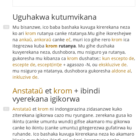
Uguhakwa kutumvikana
Mu bisanzwe, ico baba bashaka kuvuga kirerekana neza
ko ari
krom
rutanya canke ntatanya.Mu gihe ikoreshejwe
na
ankaŭ
,
ankoraŭ
canke
eĉ
, muri ico gihe rero
krom
ica
itegrezwa kuba
krom
rutanya
. Mu gihe dushaka
kuvyerekana neza, dushobora, mu nsiguro ya rutanya,
gukoresha mu kibanza ca
krom
dushatse;:
kun escepto de
,
escepte de
,
escept(int)e
+ agasozo -N, ou
ekskluzive de
.
mu nsiguro ya ntatanya, dushobora gukoresha
aldone al
,
inkluzive de
.
Anstataŭ
et
krom
+ ibindi
vyerekana igikorwa
Anstataŭ
et
krom
ni indongorazina zidasanzwe kuko
ziterekana igikorwa cazo mu ryungane. zerekana gusa ko
ikintu (canke umuntu wundi) gifise akamaro mu gikorwa
canke ko ikintu (canke umuntu) gitegerezwa gufatirwa ku
ruhande. Ico bashaka kuvuga kirerekana neza ko akamaro