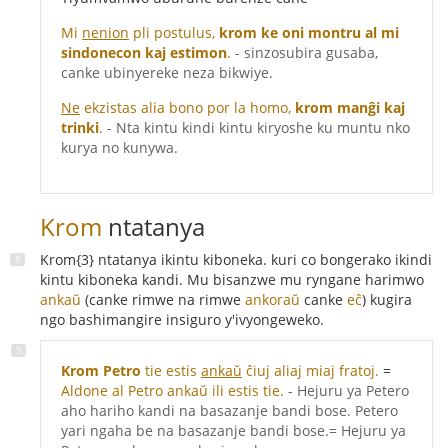
Mi
nenion
pli postulus,
krom ke oni montru al mi
sindonecon kaj estimon
.
- sinzosubira gusaba,
canke ubinyereke neza bikwiye.
Ne
ekzistas alia bono por la homo,
krom manĝi kaj
trinki
.
- Nta kintu kindi kintu kiryoshe ku muntu nko
kurya no kunywa.
Krom
ntatanya
Krom{3} ntatanya ikintu kiboneka. kuri co bongerako ikindi
kintu kiboneka kandi. Mu bisanzwe mu ryngane harimwo
ankaŭ
(canke rimwe na rimwe
ankoraŭ
canke
eĉ
) kugira
ngo bashimangire insiguro y'ivyongeweko.
Krom Petro
tie estis
ankaŭ
ĉiuj aliaj miaj fratoj.
=
Aldone al Petro ankaŭ ili estis tie.
- Hejuru ya Petero
aho hariho kandi na basazanje bandi bose. Petero
yari ngaha be na basazanje bandi bose.= Hejuru ya