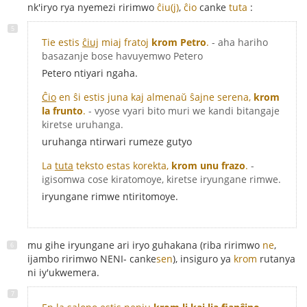
nk'iryo rya nyemezi ririmwo
ĉiu(j)
,
ĉio
canke
tuta
:
Tie estis
ĉiuj
miaj fratoj
krom Petro
.
- aha hariho
basazanje bose havuyemwo Petero
Petero ntiyari ngaha.
Ĉio
en ŝi estis juna kaj almenaŭ ŝajne serena,
krom
la frunto
.
- vyose vyari bito muri we kandi bitangaje
kiretse uruhanga.
uruhanga ntirwari rumeze gutyo
La
tuta
teksto estas korekta,
krom unu frazo
.
-
igisomwa cose kiratomoye, kiretse iryungane rimwe.
iryungane rimwe ntiritomoye.
mu gihe iryungane ari iryo guhakana (riba ririmwo
ne
,
ijambo ririmwo NENI- canke
sen
), insiguro ya
krom
rutanya
ni iy'ukwemera.