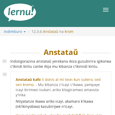
Ku
rupapuro
Urut
rw'ibirimwo
Indimburo
12.3.6
Anstataŭ
na
krom
Anstataŭ
Indongorazina anstataŭ yerekana ikiza gusubirira igikorwa
c'ikindi kintu canke ikija mu kibanza c'ikinndi kintu.
Anstataŭ kafo
li donis al mi teon kun sukero, sed
sen kremo.
- Mu kibanza c'icayi c'ikawa, yampaye
icayi kirimwo isukari, ariko kitagiramwo amavuta
y'inka.
Ntiyatanze ikawa ariko icayi, akamaro k'ikawa
(nk'ikinyobwa) kasubirijwe n'icayi.