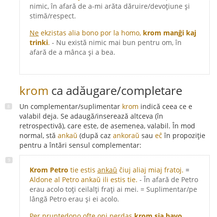
nimic, în afară de a-mi arăta dăruire/devoțiune și
stimă/respect.
Ne
ekzistas alia bono por la homo,
krom manĝi kaj
trinki
.
- Nu există nimic mai bun pentru om, în
afară de a mânca și a bea.
krom
ca adăugare/completare
Un complementar/suplimentar
krom
indică ceea ce e
valabil deja. Se adaugă/inserează altceva (în
retrospectivă), care este, de asemenea, valabil. În mod
normal, stă
ankaŭ
(după caz
ankoraŭ
sau
eĉ
în propoziție
pentru a întări sensul complementar:
Krom Petro
tie estis
ankaŭ
ĉiuj aliaj miaj fratoj.
=
Aldone al Petro ankaŭ ili estis tie.
- În afară de Petro
erau acolo toți ceilalți frați ai mei. = Suplimentar/pe
lângă Petro erau și ei acolo.
Per pruntedono ofte oni perdas
krom sia havo