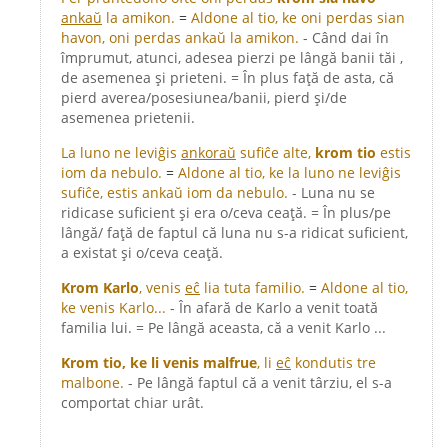
ankaŭ
la amikon.
=
Aldone al tio, ke oni perdas sian
havon, oni perdas ankaŭ la amikon.
- Când dai în
împrumut, atunci, adesea pierzi pe lângă banii tăi ,
de asemenea și prieteni. = În plus față de asta, că
pierd averea/posesiunea/banii, pierd și/de
asemenea prietenii.
La luno ne leviĝis
ankoraŭ
sufiĉe alte,
krom tio
estis
iom da nebulo.
=
Aldone al tio, ke la luno ne leviĝis
sufiĉe, estis ankaŭ iom da nebulo.
- Luna nu se
ridicase suficient și era o/ceva ceață. = În plus/pe
lângă/ față de faptul că luna nu s-a ridicat suficient,
a existat și o/ceva ceață.
Krom Karlo
, venis
eĉ
lia tuta familio.
=
Aldone al tio,
ke venis Karlo...
- În afară de Karlo a venit toată
familia lui. = Pe lângă aceasta, că a venit Karlo ...
Krom tio, ke li venis malfrue
, li
eĉ
kondutis tre
malbone.
- Pe lângă faptul că a venit târziu, el s-a
comportat chiar urât.