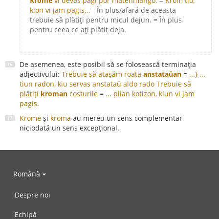
Krome
vi devas pagi por matenmanĝo.
=
Krom tio,
kion vi jam pagis...
- În plus/afară de aceasta
trebuie să plătiți pentru micul dejun. = În plus
pentru ceea ce ați plătit deja.
De asemenea, este posibil să se folosească terminația
adjectivului:
Trebuie să atașăm roata
anstataŭan
=
...} ...
tiun radon, kiu servas anstataŭ aldo rado
Trebuie să
plătiți
kroman
costurile
=
... plian kotizon, kiun vi jam
pagis.
Krome
și
kroma
au mereu un sens complementar,
niciodată un sens excepțional.
Română
Despre noi
Echipă