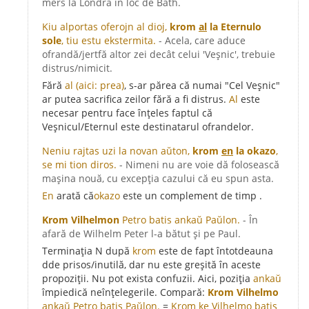
mers la Londra în loc de Bath.
Kiu alportas oferojn al dioj,
krom
al
la Eternulo
sole
, tiu estu ekstermita.
- Acela, care aduce
ofrandă/jertfă altor zei decât celui 'Veșnic', trebuie
distrus/nimicit.
Fără
al (aici: prea)
, s-ar părea că numai "Cel Veșnic"
ar putea sacrifica zeilor fără a fi distrus.
Al
este
necesar pentru face înțeles faptul că
Veșnicul/Eternul este destinatarul ofrandelor.
Neniu rajtas uzi la novan aŭton,
krom
en
la okazo
,
se mi tion diros.
- Nimeni nu are voie dă folosească
mașina nouă, cu excepția cazului că eu spun asta.
En
arată că
okazo
este un complement de timp .
Krom Vilhelmon
Petro batis ankaŭ Paŭlon.
- În
afară de Wilhelm Peter l-a bătut și pe Paul.
Terminația N după
krom
este de fapt întotdeauna
dde prisos/inutilă, dar nu este greșită în aceste
propoziții. Nu pot exista confuzii. Aici, poziția
ankaŭ
împiedică neînțelegerile. Compară:
Krom Vilhelmo
ankaŭ
Petro batis Paŭlon.
=
Krom ke Vilhelmo batis