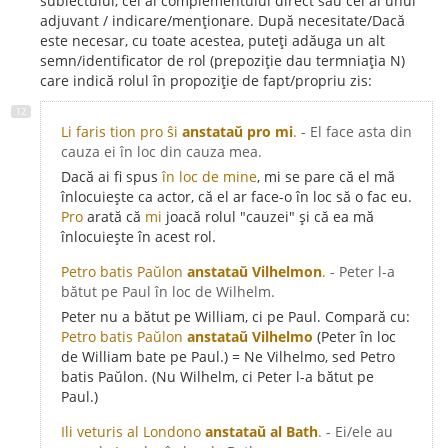
subiectului, cel al complementului direct sau cel al unui
adjuvant / indicare/menționare. După necesitate/Dacă
este necesar, cu toate acestea, puteți adăuga un alt
semn/identificator de rol (prepoziție dau termniația N)
care indică rolul în propoziție de fapt/propriu zis:
Li faris tion pro ŝi
anstataŭ pro mi
.
- El face asta din
cauza ei în loc din cauza mea.
Dacă ai fi spus
în loc de mine
, mi se pare că el mă
înlocuiește ca actor, că el ar face-o în loc să o fac eu.
Pro
arată că
mi
joacă rolul "cauzei" și că ea mă
înlocuiește în acest rol.
Petro batis Paŭlon
anstataŭ Vilhelmon
.
- Peter l-a
bătut pe Paul în loc de Wilhelm.
Peter nu a bătut pe William, ci pe Paul. Compară cu:
Petro batis Paŭlon
anstataŭ Vilhelmo
(Peter în loc
de William bate pe Paul.) = Ne Vilhelmo, sed Petro
batis Paŭlon. (Nu Wilhelm, ci Peter l-a bătut pe
Paul.)
Ili veturis al Londono
anstataŭ al Bath
.
- Ei/ele au