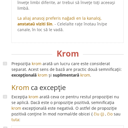
învețe limbi diferite, ar trebui să învețe toți aceeași
limbă.
La aliaj anasoj preferis naĝadi en la kanaloj,
anstataŭ viziti ŝin
.
- Celelalte rațe înotau în/pe
canale, în loc să le vadă.
Krom
Prepoziția
krom
arată un lucru care este considerat
separat. Acest sens de bază are practic două semnificații:
excepțională
krom
și
suplimentară
krom
.
Krom
ca excepție
Excepția
krom
arată ceva ce pentru restul propoziției nu
se aplică. Dacă este o propoziție pozitivă, semnificația
krom
excepțională este negativă. O astfel de propoziție
pozitivă conține în mod normal/de obicei {
ĉiu (j)
,
ĉio
sau
tuta
: