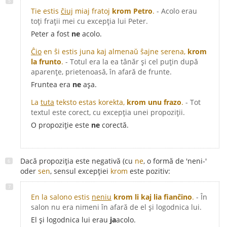
Tie estis
ĉiuj
miaj fratoj
krom Petro
.
- Acolo erau
toți frații mei cu excepția lui Peter.
Peter a fost
ne
acolo.
Ĉio
en ŝi estis juna kaj almenaŭ ŝajne serena,
krom
la frunto
.
- Totul era la ea tânăr și cel puțin după
aparențe, prietenoasă, în afară de frunte.
Fruntea era
ne
așa.
La
tuta
teksto estas korekta,
krom unu frazo
.
- Tot
textul este corect, cu excepția unei propoziții.
O propoziție este
ne
corectă.
Dacă propoziția este negativă (cu
ne
, o formă de 'neni-'
oder
sen
, sensul excepției
krom
este pozitiv:
En la salono estis
neniu
krom li kaj lia fianĉino
.
- În
salon nu era nimeni în afară de el și logodnica lui.
El și logodnica lui erau
ja
acolo.