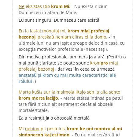
Ne
ekzistas Dio
krom Mi
.
- Nu există niciun
Dumnezeu în afară de Mine.
Eu sunt singurul Dumnezeu care există.
En la lastaj monatoj mi,
krom miaj profesiaj
bezonoj
, preskaŭ
neniam
eliras el la domo.
- În
ultimele luni nu am ieșit aproape deloc din casă, cu
excepția motivelor profesionale (necesități).
Din motive profesionale, am mers
ja
afară. (Pentru o
mai bună claritate se poate spune
krom
pro
miaj
profesiaj bezonoj
, dar vezi în ceea ce urmează
anstataŭ și krom cu mai multe caracteristici ale
rolului
.)
Marta kuŝis sur la malmola litaĵo
sen
ia alia sento
krom morta laciĝo
.
- Marta stătea întinsă pe patul
tare fără niciun alt sentiment decât al oboselii
mortale/totale.
Ea a resimțit
ja
o oboseală mortală
Mi
nenion
pli postulus,
krom ke oni montru al mi
sindonecon kaj estimon
.
- Eu nu mai cer/pretind