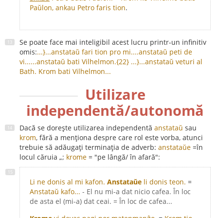
Paŭlon, ankau Petro faris tion
.
Se poate face mai inteligibil acest lucru printr-un infinitiv
omis:
...}...anstataŭ fari tion pro mi.
...anstataŭ peti de
vi...
...anstataŭ bati Vilhelmon.{22}
...}...anstataŭ veturi al
Bath.
Krom bati Vilhelmon...
Utilizare
independentă/autonomă
Dacă se dorește utilizarea independentă
anstataŭ
sau
krom
, fără a menționa despre care rol este vorba, atunci
trebuie să adăugați terminația de adverb:
anstataŭe
=în
locul căruia „;
krome
= "pe lângă/ în afară":
Li ne donis al mi kafon.
Anstataŭe
li donis teon.
=
Anstataŭ kafo...
- El nu mi-a dat nicio cafea. În loc
de asta el (mi-a) dat ceai. = În loc de cafea...