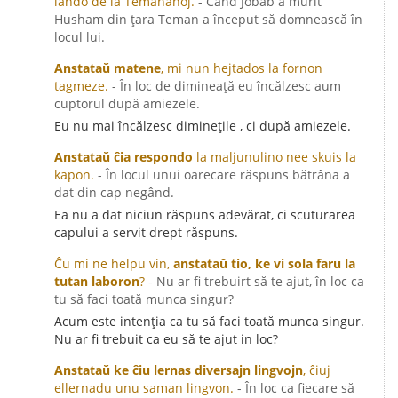
lando de la Temananoj.
- Când Jobab a murit
Husham din țara Teman a început să domnească în
locul lui.
Anstataŭ matene
, mi nun hejtados la fornon
tagmeze.
- În loc de dimineață eu încălzesc aum
cuptorul după amiezele.
Eu nu mai încălzesc diminețile , ci după amiezele.
Anstataŭ ĉia respondo
la maljunulino nee skuis la
kapon.
- În locul unui oarecare răspuns bătrâna a
dat din cap negând.
Ea nu a dat niciun răspuns adevărat, ci scuturarea
capului a servit drept răspuns.
Ĉu mi ne helpu vin,
anstataŭ tio, ke vi sola faru la
tutan laboron
?
- Nu ar fi trebuirt să te ajut, în loc ca
tu să faci toată munca singur?
Acum este intenția ca tu să faci toată munca singur.
Nu ar fi trebuit ca eu să te ajut in loc?
Anstataŭ ke ĉiu lernas diversajn lingvojn
, ĉiuj
ellernadu unu saman lingvon.
- În loc ca fiecare să