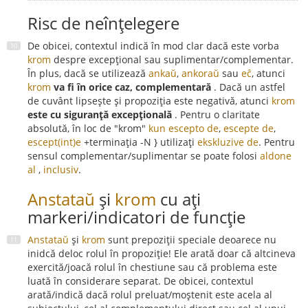
Risc de neînțelegere
De obicei, contextul indică în mod clar dacă este vorba
krom
despre excepțional sau suplimentar/complementar.
În plus, dacă se utilizează
ankaŭ
,
ankoraŭ
sau
eĉ
, atunci
krom
va fi în orice caz, complementară
. Dacă un astfel
de cuvânt lipsește și propoziția este negativă, atunci
krom
este cu siguranță excepțională
. Pentru o claritate
absolută, în loc de "krom"
kun escepto de
,
escepte de
,
escept(int)e
+terminația -N } utilizați
ekskluzive de
. Pentru
sensul complementar/suplimentar se poate folosi
aldone
al
,
inclusiv
.
Anstataŭ
și
krom
cu ați
markeri/indicatori de funcție
Anstataŭ
și
krom
sunt prepoziții speciale deoarece nu
inidcă deloc rolul în propoziție! Ele arată doar că altcineva
exercită/joacă rolul în chestiune sau că problema este
luată în considerare separat. De obicei, contextul
arată/indică dacă rolul preluat/moștenit este acela al