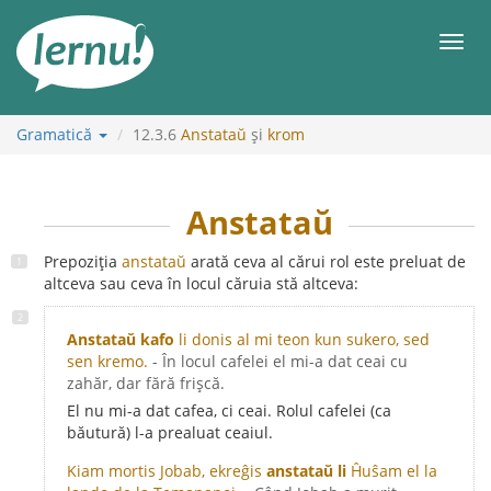
Mergi
la
Meni
conținut
Gramatică
12.3.6
Anstataŭ
și
krom
Anstataŭ
Prepoziția
anstataŭ
arată ceva al cărui rol este preluat de
altceva sau ceva în locul căruia stă altceva:
Anstataŭ kafo
li donis al mi teon kun sukero, sed
sen kremo.
- În locul cafelei el mi-a dat ceai cu
zahăr, dar fără frișcă.
El nu mi-a dat cafea, ci ceai. Rolul cafelei (ca
băutură) l-a prealuat ceaiul.
Kiam mortis Jobab, ekreĝis
anstataŭ li
Ĥuŝam el la