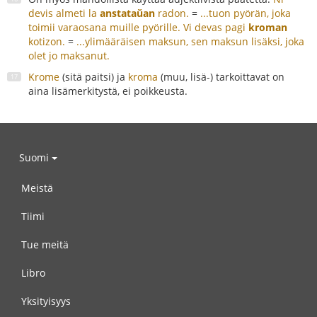
devis almeti la
anstataŭan
radon.
=
...tuon pyörän, joka
toimii varaosana muille pyörille.
Vi devas pagi
kroman
kotizon.
=
...ylimääräisen maksun, sen maksun lisäksi, joka
olet jo maksanut.
Krome
(sitä paitsi) ja
kroma
(muu, lisä-) tarkoittavat on
aina lisämerkitystä, ei poikkeusta.
Suomi
Meistä
Tiimi
Tue meitä
Libro
Yksityisyys