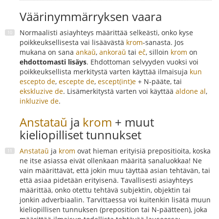
Väärinymmärryksen vaara
Normaalisti asiayhteys määrittää selkeästi, onko kyse
poikkeuksellisesta vai lisäävästä
krom
-sanasta. Jos
mukana on sana
ankaŭ
,
ankoraŭ
tai
eĉ
, silloin
krom
on
ehdottomasti lisäys
. Ehdottoman selvyyden vuoksi voi
poikkeuksellista merkitystä varten käyttää ilmaisuja
kun
escepto de
,
escepte de
,
escept(int)e
+ N-pääte, tai
ekskluzive de
. Lisämerkitystä varten voi käyttää
aldone al
,
inkluzive de
.
Anstataŭ
ja
krom
+ muut
kieliopilliset tunnukset
Anstataŭ
ja
krom
ovat hieman erityisiä prepositioita, koska
ne itse asiassa eivät ollenkaan määritä sanaluokkaa! Ne
vain määrittävät, että jokin muu täyttää asian tehtävän, tai
että asiaa pidetään erityisenä. Tavallisesti asiayhteys
määrittää, onko otettu tehtävä subjektin, objektin tai
jonkin adverbiaalin. Tarvittaessa voi kuitenkin lisätä muun
kieliopillisen tunnuksen (preposition tai N-päätteen), joka