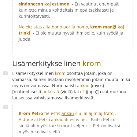
sindonecon kaj estimon
.
- En vaatinut enempää,
kuin että minua kohdeltaisiin epäitsekkäästi ja
kunnioittavasti.
Ne
ekzistas alia bono por la homo,
krom manĝi kaj
trinki
.
- Ei ole muuta hyvää ihmiselle, kuin syödä ja
juoda.
Lisämerkityksellinen
krom
Lisämerkityksellinen
krom
osoittaa jotain, joka on
voimassa. Siihen lisätään myöhemmin jotain muuta, mikä
myös on voimassa. Normaalisti
ankaŭ
(myös)
[mahdollisesti
ankoraŭ
(vielä) tai
eĉ
(jopa)] ovat mukana
lauseessa vahvistamassa lisämerkitystä:
Krom Petro
tie estis
ankaŭ
ĉiuj aliaj miaj fratoj.
=
Aldone al Petro ankaŭ ili estis tie.
- Paitsi Petro,
siellä oli myös kaikki muut veljeni. = Petron lisäksi
myös he olivat siellä.