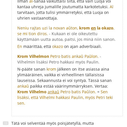
Ilman
al
-sanaa vaikuttaisi siltä, että vain Luoja voi
kantaa uhreja jumalille joutumatta karkotetuksi.
Al
tarvitaan, jotta tulisi ymmärretyksi, että Luoja on
uhrien vastaanottaja.
Neniu rajtas uzi la novan aŭton,
krom
en
la okazo
,
se mi tion diros.
- Kukaan ei ole oikeutettu
käyttämään uutta autoa, paitsi, jos minä niin sanon.
En
määrittää, että
okazo
on ajan adverbiaali.
Krom Vilhelmon
Petro batis ankaŭ Paŭlon.
-
Vilhelmin lisäksi Petro hakkasi myös Paulin.
N-pääte sanan
krom
jälkeen on itse asiassa aina
ylimääräinen, vaikka ei virheellinen tällaisissa
lauseissa. Sekaannusta ei voi syntyä. Tässä sanan
ankaŭ
paikka estää väärinymmärryksen. Vertaa:
Krom Vilhelmo
ankaŭ
Petro batis Paŭlon.
=
Sen
lisäksi, että Vilhelmi hakkasi Paulin, myös Petri teki
sen.
Tätä voi selventää myös poisjätetyllä, mutta