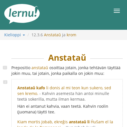
Tästä
sisältöön
Men
Kielioppi
12.3.6
Anstataŭ
ja
krom
Anstataŭ
Prepositio
anstataŭ
osoittaa jotain, jonka tehtävän täyttää
jokin muu, tai jotain, jonka paikalla on jokin muu:
Anstataŭ kafo
li donis al mi teon kun sukero, sed
sen kremo.
- Kahvin asemesta hän antoi minulle
teetä sokerilla, mutta ilman kermaa.
Hän ei antanut kahvia, vaan teetä. Kahvin roolin
(juomana) täytti tee.
Kiam mortis Jobab, ekreĝis
anstataŭ li
Ĥuŝam el la