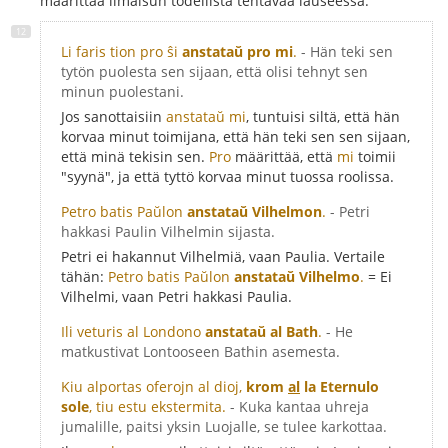
määrittää ilmaisun todellista tehtävää lauseessa:
Li faris tion pro ŝi
anstataŭ pro mi
.
- Hän teki sen
tytön puolesta sen sijaan, että olisi tehnyt sen
minun puolestani.
Jos sanottaisiin
anstataŭ mi
, tuntuisi siltä, että hän
korvaa minut toimijana, että hän teki sen sen sijaan,
että minä tekisin sen.
Pro
määrittää, että
mi
toimii
"syynä", ja että tyttö korvaa minut tuossa roolissa.
Petro batis Paŭlon
anstataŭ Vilhelmon
.
- Petri
hakkasi Paulin Vilhelmin sijasta.
Petri ei hakannut Vilhelmiä, vaan Paulia. Vertaile
tähän:
Petro batis Paŭlon
anstataŭ Vilhelmo
.
= Ei
Vilhelmi, vaan Petri hakkasi Paulia.
Ili veturis al Londono
anstataŭ al Bath
.
- He
matkustivat Lontooseen Bathin asemesta.
Kiu alportas oferojn al dioj,
krom
al
la Eternulo
sole
, tiu estu ekstermita.
- Kuka kantaa uhreja
jumalille, paitsi yksin Luojalle, se tulee karkottaa.