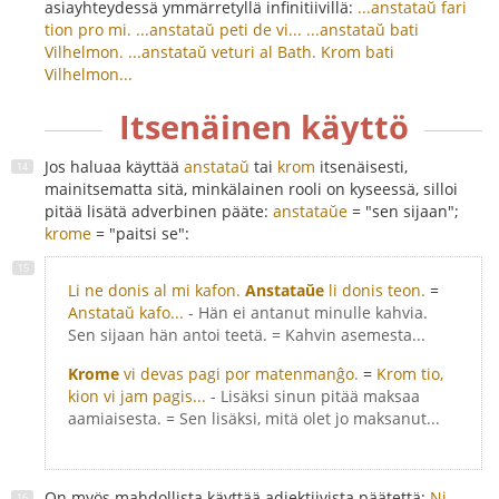
asiayhteydessä ymmärretyllä infinitiivillä:
...anstataŭ fari
tion pro mi.
...anstataŭ peti de vi...
...anstataŭ bati
Vilhelmon.
...anstataŭ veturi al Bath.
Krom bati
Vilhelmon...
Itsenäinen käyttö
Jos haluaa käyttää
anstataŭ
tai
krom
itsenäisesti,
mainitsematta sitä, minkälainen rooli on kyseessä, silloi
pitää lisätä adverbinen pääte:
anstataŭe
= "sen sijaan";
krome
= "paitsi se":
Li ne donis al mi kafon.
Anstataŭe
li donis teon.
=
Anstataŭ kafo...
- Hän ei antanut minulle kahvia.
Sen sijaan hän antoi teetä. = Kahvin asemesta...
Krome
vi devas pagi por matenmanĝo.
=
Krom tio,
kion vi jam pagis...
- Lisäksi sinun pitää maksaa
aamiaisesta. = Sen lisäksi, mitä olet jo maksanut...
On myös mahdollista käyttää adjektiivista päätettä:
Ni