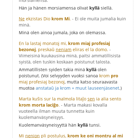
morsiamensa.
Hän ja hänen morsiamensa olivat
kyllä
siellä.
Ne
ekzistas Dio
krom Mi
.
- Ei ole muita jumalia kuin
minä.
Minä olen ainoa jumala, joka on olemassa.
En la lastaj monatoj mi,
krom miaj profesiaj
bezonoj
, preskaŭ
neniam
eliras el la domo.
-
Viimeisinä kuukausina minä, paitsi ammatillisista
syistä, olen tuskin koskaan poistunut talosta.
Ammatillisten syiden takia minä
kyllä
olen
poistunut. (Voi selvyyden vuoksi sanoa
krom
pro
miaj profesiaj bezonoj
, mutta katso seuraavasta
muotoa
anstataŭ ja krom + muut lauseenjäsenet
.)
Marta kuŝis sur la malmola litaĵo
sen
ia alia sento
krom morta laciĝo
.
- Marta makasi kovalla
vuoteella ilman muuta tunnetta kuin
kuolemanväsyneisyys.
Kuolemanväsyneisyyttä hän
kyllä
tunsi.
Mi
nenion
pli postulus,
krom ke oni montru al mi