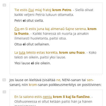
Tie estis
ĉiuj
miaj fratoj
krom Petro
.
- Siellä olivat
kaikki veljeni Petriä lukuun ottamatta.
Petri
ei
ollut siellä.
Ĉio
en ŝi estis juna kaj almenaŭ ŝajne serena,
krom
la frunto
.
- Kaikki hänessä oli nuorta ja ainakin
ilmeisesti huoletonta, paitsi otsa.
Otsa
ei
ollut sellainen.
La
tuta
teksto estas korekta,
krom unu frazo
.
- Koko
teksti on oikein, paitsi yksi lause.
Yksi lause
ei
ole oikein.
Jos lause on kieltävä (sisältää
ne
, NENI-sanan tai
sen
-
sanan), niin
krom
-sanan poikkeusmerkitys on positiivinen:
En la salono estis
neniu
krom li kaj lia fianĉino
.
-
Olohuoneessa ei ollut ketään paitsi hän ja hänen