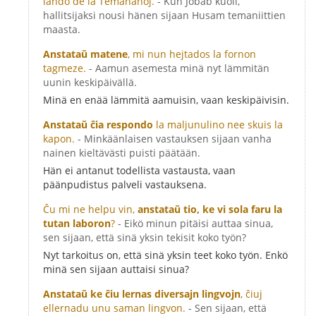
lando de la Temananoj.
- Kun Jobab kuoli,
hallitsijaksi nousi hänen sijaan Husam temaniittien
maasta.
Anstataŭ matene
, mi nun hejtados la fornon
tagmeze.
- Aamun asemesta minä nyt lämmitän
uunin keskipäivällä.
Minä en enää lämmitä aamuisin, vaan keskipäivisin.
Anstataŭ ĉia respondo
la maljunulino nee skuis la
kapon.
- Minkäänlaisen vastauksen sijaan vanha
nainen kieltävästi puisti päätään.
Hän ei antanut todellista vastausta, vaan
päänpudistus palveli vastauksena.
Ĉu mi ne helpu vin,
anstataŭ tio, ke vi sola faru la
tutan laboron
?
- Eikö minun pitäisi auttaa sinua,
sen sijaan, että sinä yksin tekisit koko työn?
Nyt tarkoitus on, että sinä yksin teet koko työn. Enkö
minä sen sijaan auttaisi sinua?
Anstataŭ ke ĉiu lernas diversajn lingvojn
, ĉiuj
ellernadu unu saman lingvon.
- Sen sijaan, että