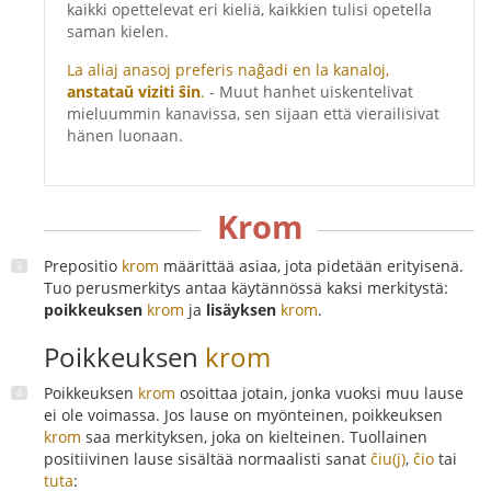
kaikki opettelevat eri kieliä, kaikkien tulisi opetella
saman kielen.
La aliaj anasoj preferis naĝadi en la kanaloj,
anstataŭ viziti ŝin
.
- Muut hanhet uiskentelivat
mieluummin kanavissa, sen sijaan että vierailisivat
hänen luonaan.
Krom
Prepositio
krom
määrittää asiaa, jota pidetään erityisenä.
Tuo perusmerkitys antaa käytännössä kaksi merkitystä:
poikkeuksen
krom
ja
lisäyksen
krom
.
Poikkeuksen
krom
Poikkeuksen
krom
osoittaa jotain, jonka vuoksi muu lause
ei ole voimassa. Jos lause on myönteinen, poikkeuksen
krom
saa merkityksen, joka on kielteinen. Tuollainen
positiivinen lause sisältää normaalisti sanat
ĉiu(j)
,
ĉio
tai
tuta
: