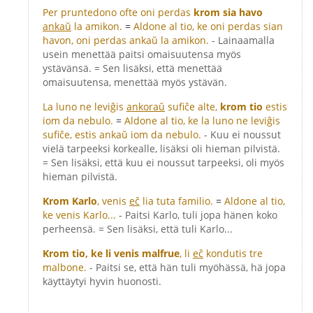
Per pruntedono ofte oni perdas
krom sia havo
ankaŭ
la amikon.
=
Aldone al tio, ke oni perdas sian
havon, oni perdas ankaŭ la amikon.
- Lainaamalla
usein menettää paitsi omaisuutensa myös
ystävänsä. = Sen lisäksi, että menettää
omaisuutensa, menettää myös ystävän.
La luno ne leviĝis
ankoraŭ
sufiĉe alte,
krom tio
estis
iom da nebulo.
=
Aldone al tio, ke la luno ne leviĝis
sufiĉe, estis ankaŭ iom da nebulo.
- Kuu ei noussut
vielä tarpeeksi korkealle, lisäksi oli hieman pilvistä.
= Sen lisäksi, että kuu ei noussut tarpeeksi, oli myös
hieman pilvistä.
Krom Karlo
, venis
eĉ
lia tuta familio.
=
Aldone al tio,
ke venis Karlo...
- Paitsi Karlo, tuli jopa hänen koko
perheensä. = Sen lisäksi, että tuli Karlo...
Krom tio, ke li venis malfrue
, li
eĉ
kondutis tre
malbone.
- Paitsi se, että hän tuli myöhässä, hä jopa
käyttäytyi hyvin huonosti.