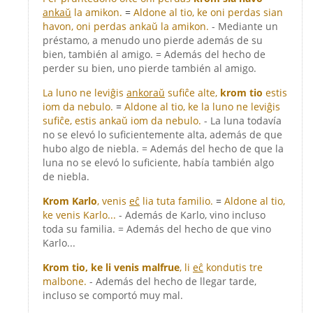
ankaŭ
la amikon.
=
Aldone al tio, ke oni perdas sian
havon, oni perdas ankaŭ la amikon.
- Mediante un
préstamo, a menudo uno pierde además de su
bien, también al amigo. = Además del hecho de
perder su bien, uno pierde también al amigo.
La luno ne leviĝis
ankoraŭ
sufiĉe alte,
krom tio
estis
iom da nebulo.
=
Aldone al tio, ke la luno ne leviĝis
sufiĉe, estis ankaŭ iom da nebulo.
- La luna todavía
no se elevó lo suficientemente alta, además de que
hubo algo de niebla. = Además del hecho de que la
luna no se elevó lo suficiente, había también algo
de niebla.
Krom Karlo
, venis
eĉ
lia tuta familio.
=
Aldone al tio,
ke venis Karlo...
- Además de Karlo, vino incluso
toda su familia. = Además del hecho de que vino
Karlo...
Krom tio, ke li venis malfrue
, li
eĉ
kondutis tre
malbone.
- Además del hecho de llegar tarde,
incluso se comportó muy mal.