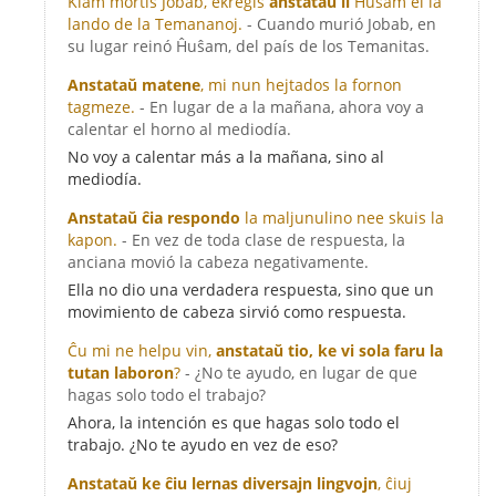
Kiam mortis Jobab, ekreĝis
anstataŭ li
Ĥuŝam el la
lando de la Temananoj.
- Cuando murió Jobab, en
su lugar reinó Ĥuŝam, del país de los Temanitas.
Anstataŭ matene
, mi nun hejtados la fornon
tagmeze.
- En lugar de a la mañana, ahora voy a
calentar el horno al mediodía.
No voy a calentar más a la mañana, sino al
mediodía.
Anstataŭ ĉia respondo
la maljunulino nee skuis la
kapon.
- En vez de toda clase de respuesta, la
anciana movió la cabeza negativamente.
Ella no dio una verdadera respuesta, sino que un
movimiento de cabeza sirvió como respuesta.
Ĉu mi ne helpu vin,
anstataŭ tio, ke vi sola faru la
tutan laboron
?
- ¿No te ayudo, en lugar de que
hagas solo todo el trabajo?
Ahora, la intención es que hagas solo todo el
trabajo. ¿No te ayudo en vez de eso?
Anstataŭ ke ĉiu lernas diversajn lingvojn
, ĉiuj