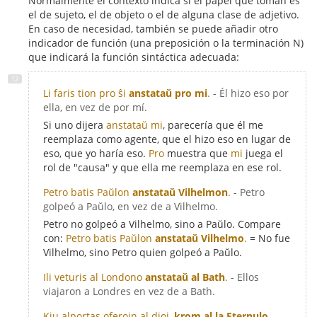
Normalmente el contexto indica si el papel que toman es
el de sujeto, el de objeto o el de alguna clase de adjetivo.
En caso de necesidad, también se puede añadir otro
indicador de función (una preposición o la terminación N)
que indicará la función sintáctica adecuada:
Li faris tion pro ŝi
anstataŭ pro mi
.
- Él hizo eso por
ella, en vez de por mí.
Si uno dijera
anstataŭ mi
, parecería que él me
reemplaza como agente, que el hizo eso en lugar de
eso, que yo haría eso.
Pro
muestra que
mi
juega el
rol de "causa" y que ella me reemplaza en ese rol.
Petro batis Paŭlon
anstataŭ Vilhelmon
.
- Petro
golpeó a Paŭlo, en vez de a Vilhelmo.
Petro no golpeó a Vilhelmo, sino a Paŭlo. Compare
con:
Petro batis Paŭlon
anstataŭ Vilhelmo
.
= No fue
Vilhelmo, sino Petro quien golpeó a Paŭlo.
Ili veturis al Londono
anstataŭ al Bath
.
- Ellos
viajaron a Londres en vez de a Bath.
Kiu alportas oferojn al dioj,
krom
al
la Eternulo