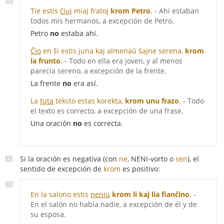
Tie estis
ĉiuj
miaj fratoj
krom Petro
.
- Ahí estaban
todos mis hermanos, a excepción de Petro.
Petro
no
estaba ahí.
Ĉio
en ŝi estis juna kaj almenaŭ ŝajne serena,
krom
la frunto
.
- Todo en ella era joven, y al menos
parecía sereno, a excepción de la frente.
La frente
no
era así.
La
tuta
teksto estas korekta,
krom unu frazo
.
- Todo
el texto es correcto, a excepción de una frase.
Una oración
no
es correcta.
Si la oración es negativa (con
ne
, NENI-vorto o
sen
), el
sentido de excepción de
krom
es positivo:
En la salono estis
neniu
krom li kaj lia fianĉino
.
-
En el salón no había nadie, a excepción de él y de
su esposa.