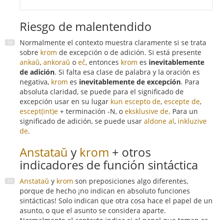
Riesgo de malentendido
Normalmente el contexto muestra claramente si se trata
sobre
krom
de excepción o de adición. Si está presente
ankaŭ
,
ankoraŭ
o
eĉ
, entonces
krom
es
inevitablemente
de adición
. Si falta esa clase de palabra y la oración es
negativa,
krom
es
inevitablemente de excepción
. Para
absoluta claridad, se puede para el significado de
excepción usar en su lugar
kun escepto de
,
escepte de
,
escept(int)e
+ terminación -N, o
eksklusive de
. Para un
significado de adición, se puede usar
aldone al
,
inkluzive
de
.
Anstataŭ
y
krom
+ otros
indicadores de función sintáctica
Anstataŭ
y
krom
son preposiciones algo diferentes,
porque de hecho ¡no indican en absoluto funciones
sintácticas! Solo indican que otra cosa hace el papel de un
asunto, o que el asunto se considera aparte.