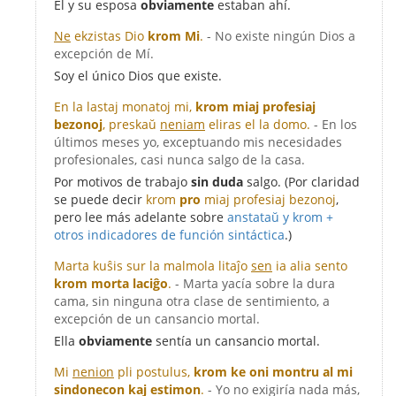
El y su esposa
obviamente
estaban ahí.
Ne
ekzistas Dio
krom Mi
.
- No existe ningún Dios a
excepción de Mí.
Soy el único Dios que existe.
En la lastaj monatoj mi,
krom miaj profesiaj
bezonoj
, preskaŭ
neniam
eliras el la domo.
- En los
últimos meses yo, exceptuando mis necesidades
profesionales, casi nunca salgo de la casa.
Por motivos de trabajo
sin duda
salgo. (Por claridad
se puede decir
krom
pro
miaj profesiaj bezonoj
,
pero lee más adelante sobre
anstataŭ y krom +
otros indicadores de función sintáctica
.)
Marta kuŝis sur la malmola litaĵo
sen
ia alia sento
krom morta laciĝo
.
- Marta yacía sobre la dura
cama, sin ninguna otra clase de sentimiento, a
excepción de un cansancio mortal.
Ella
obviamente
sentía un cansancio mortal.
Mi
nenion
pli postulus,
krom ke oni montru al mi
sindonecon kaj estimon
.
- Yo no exigiría nada más,