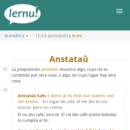
Contenido
Men
Gramática
12.3.6
{anstataŭ} y
krom
Anstataŭ
La preposición
anstataŭ
muestra algo, cuyo rol es
cumplido por otra cosa, o algo, en cuyo lugar hay otra
cosa.
Anstataŭ kafo
li donis al mi teon kun sukero, sed
sen kremo.
- En lugar de café, él me dio té con
azúcar, pero sin crema.
El no dio café, sino té. El rol del café (como bebida)
lo cumplía el té.