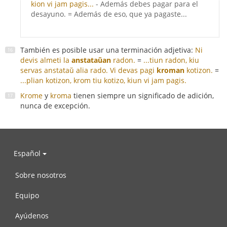
kion vi jam pagis...
- Además debes pagar para el
desayuno. = Además de eso, que ya pagaste...
También es posible usar una terminación adjetiva:
Ni
devis almeti la
anstataŭan
radon.
=
...tiun radon, kiu
servas anstataŭ alia rado.
Vi devas pagi
kroman
kotizon.
=
...plian kotizon, krom tiu kotizo, kiun vi jam pagis.
Krome
y
kroma
tienen siempre un significado de adición,
nunca de excepción.
Español
Sobre nosotros
Equipo
Ayúdenos