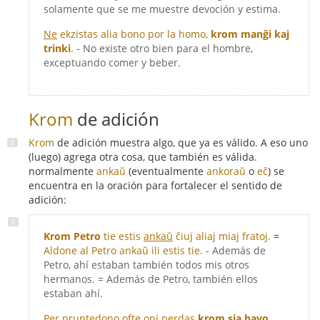
solamente que se me muestre devoción y estima.
Ne
ekzistas alia bono por la homo,
krom manĝi kaj
trinki
.
- No existe otro bien para el hombre,
exceptuando comer y beber.
Krom
de adición
Krom
de adición muestra algo, que ya es válido. A eso uno
(luego) agrega otra cosa, que también es válida.
normalmente
ankaŭ
(eventualmente
ankoraŭ
o
eĉ
) se
encuentra en la oración para fortalecer el sentido de
adición:
Krom Petro
tie estis
ankaŭ
ĉiuj aliaj miaj fratoj.
=
Aldone al Petro ankaŭ ili estis tie.
- Además de
Petro, ahí estaban también todos mis otros
hermanos. = Además de Petro, también ellos
estaban ahí.
Per pruntedono ofte oni perdas
krom sia havo