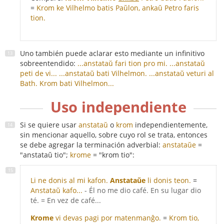
=
Krom ke Vilhelmo batis Paŭlon, ankaŭ Petro faris
tion.
Uno también puede aclarar esto mediante un infinitivo
sobreentendido:
...anstataŭ fari tion pro mi.
...anstataŭ
peti de vi...
...anstataŭ bati Vilhelmon.
...anstataŭ veturi al
Bath.
Krom bati Vilhelmon...
Uso independiente
Si se quiere usar
anstataŭ
o
krom
independientemente,
sin mencionar aquello, sobre cuyo rol se trata, entonces
se debe agregar la terminación adverbial:
anstataŭe
=
"anstataŭ tio";
krome
= "krom tio":
Li ne donis al mi kafon.
Anstataŭe
li donis teon.
=
Anstataŭ kafo...
- Él no me dio café. En su lugar dio
té. = En vez de café...
Krome
vi devas pagi por matenmanĝo.
=
Krom tio,