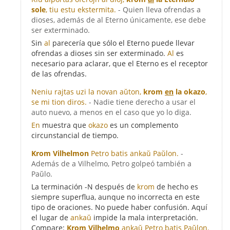
sole
, tiu estu ekstermita.
- Quien lleva ofrendas a
dioses, además de al Eterno únicamente, ese debe
ser exterminado.
Sin
al
parecería que sólo el Eterno puede llevar
ofrendas a dioses sin ser exterminado.
Al
es
necesario para aclarar, que el Eterno es el receptor
de las ofrendas.
Neniu rajtas uzi la novan aŭton,
krom
en
la okazo
,
se mi tion diros.
- Nadie tiene derecho a usar el
auto nuevo, a menos en el caso que yo lo diga.
En
muestra que
okazo
es un complemento
circunstancial de tiempo.
Krom Vilhelmon
Petro batis ankaŭ Paŭlon.
-
Además de a Vilhelmo, Petro golpeó también a
Paŭlo.
La terminación -N después de
krom
de hecho es
siempre superflua, aunque no incorrecta en este
tipo de oraciones. No puede haber confusión. Aquí
el lugar de
ankaŭ
impide la mala interpretación.
Compare:
Krom Vilhelmo
ankaŭ
Petro batis Paŭlon.