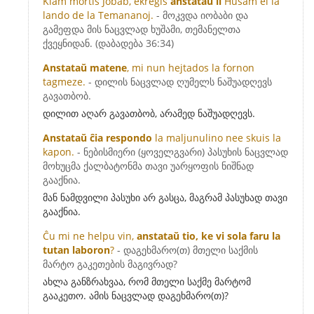
Kiam mortis Jobab, ekreĝis
anstataŭ li
Ĥuŝam el la
lando de la Temananoj.
- მოკვდა იობაბი და
გამეფდა მის ნაცვლად ხუშამი, თემანელთა
ქვეყნიდან. (დაბადება 36:34)
Anstataŭ matene
, mi nun hejtados la fornon
tagmeze.
- დილის ნაცვლად ღუმელს ნაშუადღევს
გავათბობ.
დილით აღარ გავათბობ, არამედ ნაშუადღევს.
Anstataŭ ĉia respondo
la maljunulino nee skuis la
kapon.
- ნებისმიერი (ყოველგვარი) პასუხის ნაცვლად
მოხუცმა ქალბატონმა თავი უარყოფის ნიშნად
გააქნია.
მან ნამდვილი პასუხი არ გასცა, მაგრამ პასუხად თავი
გააქნია.
Ĉu mi ne helpu vin,
anstataŭ tio, ke vi sola faru la
tutan laboron
?
- დაგეხმარო(თ) მთელი საქმის
მარტო გაკეთების მაგივრად?
ახლა განზრახვაა, რომ მთელი საქმე მარტომ
გააკეთო. ამის ნაცვლად დაგეხმარო(თ)?