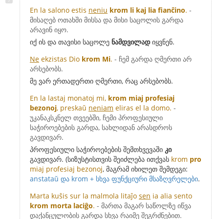
En la salono estis
neniu
krom li kaj lia fianĉino
.
-
მისაღებ ოთახში მისსა და მისი საცოლის გარდა
არავინ იყო.
იქ ის და თავისი საცოლე
ნამდვილად
იყვნენ.
Ne
ekzistas Dio
krom Mi
.
- ჩემ გარდა ღმერთი არ
არსებობს.
მე ვარ ერთადერთი ღმერთი, რაც არსებობს.
En la lastaj monatoj mi,
krom miaj profesiaj
bezonoj
, preskaŭ
neniam
eliras el la domo.
-
უკანაკსკნელ თვეებში, ჩემი პროფესიული
საჭიროებების გარდა, სახლიდან არასდროს
გავდივარ.
პროფესიული საჭიროებების შემთხვევაში
კი
გავდივარ. (სიზუსტისთვის შეიძლება ითქვას
krom
pro
miaj profesiaj bezonoj
, მაგრამ იხილეთ შემდეგი:
anstataŭ და krom + სხვა ფუნქციური მსაზღვრელები
.
Marta kuŝis sur la malmola litaĵo
sen
ia alia sento
krom morta laciĝo
.
- მართა მაგარ საწოლზე იწვა
დაქანცულობის გარდა სხვა რაიმე შეგრძნებით.