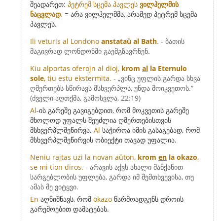
შეადარეთ:
პეტრემ სცემა პავლეს
ვილჰელმის
ნაცვლად
.
= არა ვილჰელმმა, არამედ პეტრემ სცემა
პავლეს.
Ili veturis al Londono
anstataŭ al Bath
.
- ბათის
მაგივრად ლონდონში გაემგზავრნენ.
Kiu alportas oferojn al dioj,
krom
al
la Eternulo
sole
, tiu estu ekstermita.
- „ვინც უფლის გარდა სხვა
ღმერთებს სწირავს მსხვერპლს, უნდა მოიკვეთოს.“
(ძველი აღთქმა, გამოსვლა, 22:19)
Al
-ის გარეშე გავიგებდით, რომ მოკვეთის გარეშე
მხოლოდ უფალს შეუძლია ღმერთებისთვის
მსხვერპლშეწირვა.
Al
საჭიროა იმის გასაგებად, რომ
მსხვერპლშეწირვის ობიექტი თავად უფალია.
Neniu rajtas uzi la novan aŭton,
krom
en
la okazo
,
se mi tion diros.
- არავის აქვს ახალი მანქანით
სარგებლობის უფლება, გარდა იმ შემთხვევისა, თუ
ამას მე ვიტყვი.
En
აღნიშნავს, რომ
okazo
წარმოადგენს დროის
გარემოებით დამატებას.