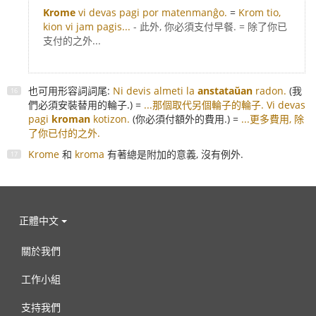
Krome
vi devas pagi por matenmanĝo.
=
Krom tio,
kion vi jam pagis...
- 此外, 你必須支付早餐. = 除了你已
支付的之外...
也可用形容詞詞尾:
Ni devis almeti la
anstataŭan
radon.
(我
們必須安裝替用的輪子.) =
...那個取代另個輪子的輪子.
Vi devas
pagi
kroman
kotizon.
(你必須付額外的費用.) =
...更多費用, 除
了你已付的之外.
Krome
和
kroma
有著總是附加的意義, 沒有例外.
正體中文
關於我們
工作小組
支持我們