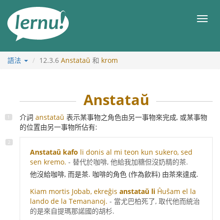
前
往
目
目
錄
錄
語法
12.3.6
Anstataŭ
和
krom
Anstataŭ
介詞
anstataŭ
表示某事物之角色由另一事物來完成, 或某事物
的位置由另一事物所佔有:
Anstataŭ kafo
li donis al mi teon kun sukero, sed
sen kremo.
- 替代於咖啡, 他給我加糖但沒奶精的茶.
他沒給咖啡, 而是茶. 咖啡的角色 (作為飲料) 由茶來達成.
Kiam mortis Jobab, ekreĝis
anstataŭ li
Ĥuŝam el la
lando de la Temananoj.
- 當尤巴柏死了, 取代他而統治
的是來自提瑪那諾國的胡杉.