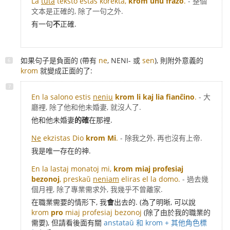
La
tuta
teksto estas korekta,
krom unu frazo
.
- 整個
文本是正確的, 除了一句之外.
有一句
不
正確.
如果句子是負面的 (帶有
ne
, NENI- 或
sen
), 則附外意義的
krom
就變成正面的了:
En la salono estis
neniu
krom li kaj lia fianĉino
.
- 大
廳裡, 除了他和他未婚妻, 就沒人了.
他和他未婚妻
的確
在那裡.
Ne
ekzistas Dio
krom Mi
.
- 除我之外, 再也沒有上帝.
我是唯一存在的神.
En la lastaj monatoj mi,
krom miaj profesiaj
bezonoj
, preskaŭ
neniam
eliras el la domo.
- 過去幾
個月裡, 除了專業需求外, 我幾乎不曾離家.
在職業需要的情形下, 我
會
出去的. (為了明晰, 可以說
krom
pro
miaj profesiaj bezonoj
(除了由於我的職業的
需要), 但請看後面有關
anstataŭ 和 krom + 其他角色標