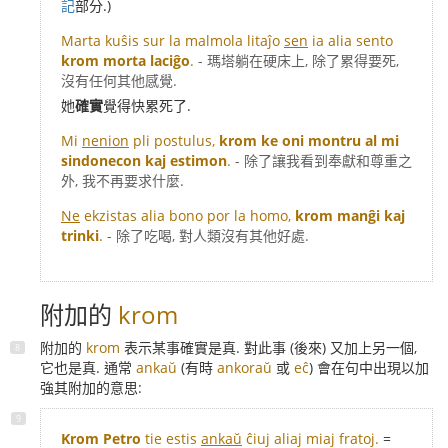
記
部分.)
Marta kuŝis sur la malmola litaĵo
sen
ia alia sento
krom morta laciĝo
.
- 瑪塔躺在硬床上, 除了累得要死,
沒有任何其他感覺.
她
確實
覺得快累死了.
Mi
nenion
pli postulus,
krom ke oni montru al mi
sindonecon kaj estimon
.
- 除了讓我看到奉獻和尊重之
外, 我不再要求什麼.
Ne
ekzistas alia bono por la homo,
krom manĝi kaj
trinki
.
- 除了吃喝, 對人類沒有其他好處.
附加的
krom
附加的
krom
表示某事確實是真. 對此事 (後來) 又加上另一個,
它也是真. 通常
ankaŭ
(有時
ankoraŭ
或
eĉ
) 會在句中出現以加
強其附加的意思:
Krom Petro
tie estis
ankaŭ
ĉiuj aliaj miaj fratoj.
=