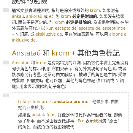
誤解的風險
通常文脈會清楚表明, 指的是除外或額外的
krom
. 如果附有
ankaŭ
,
ankoraŭ
或
eĉ
, 則
krom
必定是附加的
. 如果沒有這類
詞, 而句子是否定的, 則
krom
必定是排除的
. 為求絕對明確, 在除
外意義時可代之以
kun escepto de
,
escepte de
,
escept(int)e
+ N 詞尾, 或
ekskluzive de
. 用在附加意義時, 可以用
aldone al
,
inkluzive de
.
Anstataŭ
和
krom
+ 其他角色標記
Anstataŭ
和
krom
是有點特別的介詞, 因為它們事實上完全沒有
句子角色的標示作用! 它們只表示, 有另外實現句子角色者, 或者
該事應另行考量. 通常可由文脈顯示, 被轉手的角色是主語, 受語,
或狀語. 但需要時, 也可以加上其他的角色標記 (如介詞或 N 詞
尾), 用來表示實際的句子角色:
Li faris tion pro ŝi
anstataŭ pro mi
.
- 他做那事, 由於
她而非由於我.
如果說
anstataŭ mi
, 好像是他取代作為行動者的我, 即他
做了那事, 而不是由我去做那事..
Pro
表示
我
扮演 "原因"
的角色, 而該角色的我由她取代.