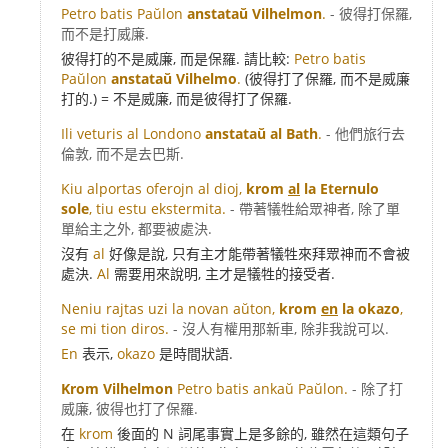
Petro batis Paŭlon
anstataŭ Vilhelmon
.
- 彼得打保羅,
而不是打威廉.
彼得打的不是威廉, 而是保羅. 請比較:
Petro batis
Paŭlon
anstataŭ Vilhelmo
.
(彼得打了保羅, 而不是威廉
打的.) = 不是威廉, 而是彼得打了保羅.
Ili veturis al Londono
anstataŭ al Bath
.
- 他們旅行去
倫敦, 而不是去巴斯.
Kiu alportas oferojn al dioj,
krom
al
la Eternulo
sole
, tiu estu ekstermita.
- 帶著犠牲給眾神者, 除了單
單給主之外, 都要被處決.
沒有
al
好像是說, 只有主才能帶著犠牲來拜眾神而不會被
處決.
Al
需要用來說明, 主才是犠牲的接受者.
Neniu rajtas uzi la novan aŭton,
krom
en
la okazo
,
se mi tion diros.
- 沒人有權用那新車, 除非我說可以.
En
表示,
okazo
是時間狀語.
Krom Vilhelmon
Petro batis ankaŭ Paŭlon.
- 除了打
威廉, 彼得也打了保羅.
在
krom
後面的 N 詞尾事實上是多餘的, 雖然在這類句子