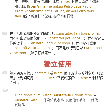
中不算錯, 不會有混淆的. 此處
ankaŭ
的位置免徐了誤解.
請比較:
Krom Vilhelmo
ankaŭ
Petro batis Paŭlon.
=
Krom ke Vilhelmo batis Paŭlon, ankaŭ Petro faris
tion.
(除了威廉打了保羅, 彼得也那樣做.)
也可以用既知的不定詞來說明:
...anstataŭ fari tion pro mi.
(...
而不是由於我而做那事.)
...anstataŭ peti de vi...
(...而不是來自
你的要求...)
...anstataŭ bati Vilhelmon.
(...而不是打威廉)
...anstataŭ veturi al Bath.
(...而不是旅行到巴斯.)
Krom bati
Vilhelmon...
(除了打威廉外...)
獨立使用
如果要獨立使用
anstataŭ
或
krom
, 而不提涉及的對象時, 則必
須加上副詞詞尾:
anstataŭe
= "替代於那個";
krome
= "除那個
之外":
Li ne donis al mi kafon.
Anstataŭe
li donis teon.
=
Anstataŭ kafo...
- 他沒給我咖啡. 反而他給我茶. = 替代
於咖啡...