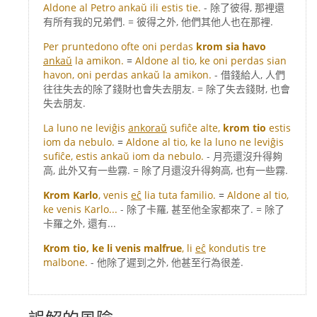
Aldone al Petro ankaŭ ili estis tie.
- 除了彼得, 那裡還
有所有我的兄弟們. = 彼得之外, 他們其他人也在那裡.
Per pruntedono ofte oni perdas
krom sia havo
ankaŭ
la amikon.
=
Aldone al tio, ke oni perdas sian
havon, oni perdas ankaŭ la amikon.
- 借錢給人, 人們
往往失去的除了錢財也會失去朋友. = 除了失去錢財, 也會
失去朋友.
La luno ne leviĝis
ankoraŭ
sufiĉe alte,
krom tio
estis
iom da nebulo.
=
Aldone al tio, ke la luno ne leviĝis
sufiĉe, estis ankaŭ iom da nebulo.
- 月亮還沒升得夠
高, 此外又有一些霧. = 除了月還沒升得夠高, 也有一些霧.
Krom Karlo
, venis
eĉ
lia tuta familio.
=
Aldone al tio,
ke venis Karlo...
- 除了卡羅, 甚至他全家都來了. = 除了
卡羅之外, 還有...
Krom tio, ke li venis malfrue
, li
eĉ
kondutis tre
malbone.
- 他除了遲到之外, 他甚至行為很差.