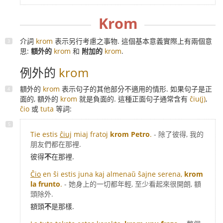
Krom
介詞
krom
表示另行考慮之事物. 這個基本意義實際上有兩個意
思:
額外的
krom
和
附加的
krom
.
例外的
krom
額外的
krom
表示句子的其他部分不適用的情形. 如果句子是正
面的, 額外的
krom
就是負面的. 這種正面句子通常含有
ĉiu(j)
,
ĉio
或
tuta
等詞:
Tie estis
ĉiuj
miaj fratoj
krom Petro
.
- 除了彼得, 我的
朋友們都在那裡.
彼得
不
在那裡.
Ĉio
en ŝi estis juna kaj almenaŭ ŝajne serena,
krom
la frunto
.
- 她身上的一切都年輕, 至少看起來很開朗, 額
頭除外.
額頭
不
是那樣.