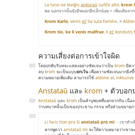
La luno ne leviĝis
ankoraŭ
sufiĉe alte,
krom t
พอ นอกจากนั้นยังมีหมอกอีกเล็กน้อย = เพิ่มเติมจากท
Krom Karlo
, venis
eĉ
lia tuta familio.
=
Aldone
Krom tio, ke li venis malfrue
, li
eĉ
kondutis 
ความเสี่ยงต่อการเข้าใจผิด
โดยปกติบริบทจะแสดงอย่างชัดเจนว่าเป็น
krom
มีคว
ลบ
krom
จะเป็นแบบ
ยกเว้น
เพื่อความชัดเจนมากยิ่งข
ความหมายเพิ่มเติม สามารถใช้
aldone al
,
inkluzive
Anstataŭ
และ
krom
+ ตัวบอกบ
Anstataŭ
และ
krom
เป็นคำบุพบทที่แยกจากกัน เนื่อ
ว่าบทบาทนั้นเป็นของประธาน กรรม หรือส่วนขยายภาค
Li faris tion pro ŝi
anstataŭ pro mi
.
- เขาทำเ
หากพูดว่า
anstataŭ mi
จะให้ความหมายว่าเขาจะเข