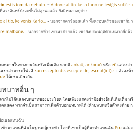
io
estis iom da nebulo.
=
Aldone al tio, ke la luno ne leviĝis sufiĉe
ี่ดวงจันทร์ยังจะขึ้นไม่สูงพอแล้ว ยังมีหมอกอยู่บ้าง
 al tio, ke venis Karlo...
- นอกจากคาร์ลอสแล้ว ทั้งครอบครัวของเขาก็มาด้ว
tre malbone.
- นอกจากที่ว่าเขามาสายแล้ว เขายังประพฤติตัวแย่มากอีกด้ว
ามหมายในทางยกเว้นหรือเพิ่มเติม หากมี
ankaŭ
,
ankoraŭ
หรือ
eĉ
แสดงว่
ึ้นเราสามารถใช้วลี
kun escepto de
,
escepte de
,
escept(int)e
+ ตัวลงท้
 de
ได้เช่นเดียวกัน
ทบาทอื่น ๆ
งจากไม่ได้แสดงบทบาทของประโยค โดยเพียงแสดงว่ามีอย่างอื่นที่เติมเต็ม หร
แสดง หากจำเป็นสามารถเพิ่มตัวบอกบทบาทได้ (คำบุพบทหรือตัวลงท้าย N) 
พื่อเธอแทนฉัน
้ามาแทนที่ฉันในฐานะผู้กระทำ โดยที่เขาเป็นผู้ที่มาทำแทนฉัน
Pro
แสดงใ