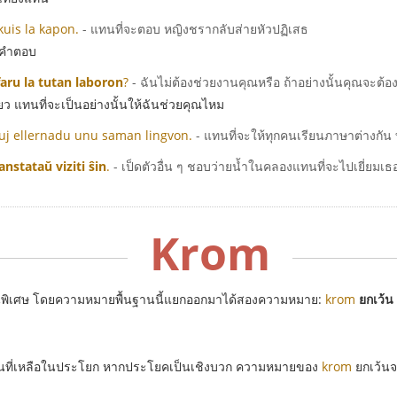
uis la kapon.
- แทนที่จะตอบ หญิงชรากลับส่ายหัวปฏิเสธ
นคำตอบ
faru la tutan laboron
?
- ฉันไม่ต้องช่วยงานคุณหรือ ถ้าอย่างนั้นคุณจะต
ว แทนที่จะเป็นอย่างนั้นให้ฉันช่วยคุณไหม
ĉiuj ellernadu unu saman lingvon.
- แทนที่จะให้ทุกคนเรียนภาษาต่างกัน 
anstataŭ viziti ŝin
.
- เป็ดตัวอื่น ๆ ชอบว่ายน้ำในคลองแทนที่จะไปเยี่ยมเธ
Krom
ป็นพิเศษ โดยความหมายพื้นฐานนี้แยกออกมาได้สองความหมาย:
krom
ยกเว้น
ส่วนที่เหลือในประโยก หากประโยคเป็นเชิงบวก ความหมายของ
krom
ยกเว้นจ