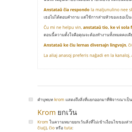
Anstataŭ ĉia respondo
la maljunulino nee sk
เธอไม่ได้ตอบคำถาม แต่ใช้การส่ายหัวของเธอเป็
Ĉu mi ne helpu vin,
anstataŭ tio, ke vi sola 
ตอนนี้ความตั้งใจคือคุณจะต้องทำงานทั้งหมดคงเดีย
Anstataŭ ke ĉiu lernas diversajn lingvojn
, 
La aliaj anasoj preferis naĝadi en la kanaloj,
คำบุพบท
krom
แสดงถึงสิ่งที่แยกออกมาที่พิจารณาเ
Krom
ยกเว้น
Krom
ในความหมายยกเว้นสิ่งที่ไม่เข้าเงื่อนไขของ
ĉiu(j)
,
ĉio
หรือ
tuta
: