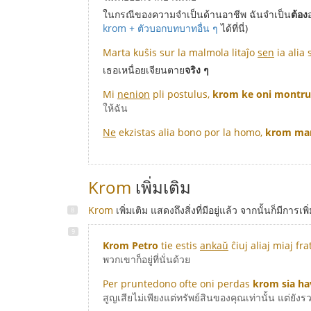
ในกรณีของความจำเป็นด้านอาชีพ ฉันจำเป็น
ต้อง
krom + ตัวบอกบทบาทอื่น ๆ
ได้ที่นี่)
Marta kuŝis sur la malmola litaĵo
sen
ia alia
เธอเหนื่อยเจียนตาย
จริง ๆ
Mi
nenion
pli postulus,
krom ke oni montru 
ให้ฉัน
Ne
ekzistas alia bono por la homo,
krom manĝ
Krom
เพิ่มเติม
Krom
เพิ่มเติม แสดงถึงสิ่งที่มีอยู่แล้ว จากนั้นก็มีกา
Krom Petro
tie estis
ankaŭ
ĉiuj aliaj miaj fra
พวกเขาก็อยู่ที่นั่นด้วย
Per pruntedono ofte oni perdas
krom sia ha
สูญเสียไม่เพียงแต่ทรัพย์สินของคุณเท่านั้น แต่ยั