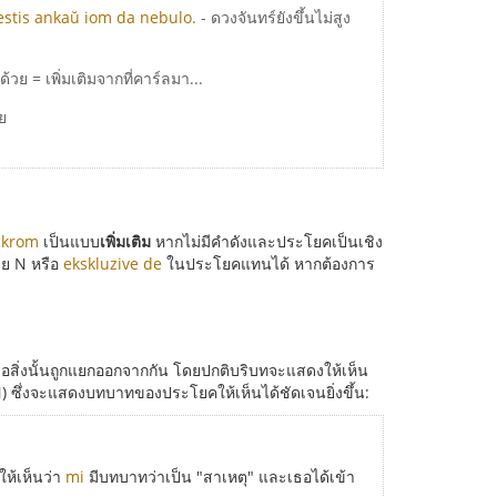
, estis ankaŭ iom da nebulo.
- ดวงจันทร์ยังขึ้นไม่สูง
ย = เพิ่มเติมจากที่คาร์ลมา...
ย
า
krom
เป็นแบบ
เพิ่มเติม
หากไม่มีคำดังและประโยคเป็นเชิง
าย N หรือ
ekskluzive de
ในประโยคแทนได้ หากต้องการ
ือสิ่งนั้นถูกแยกออกจากกัน โดยปกติบริบทจะแสดงให้เห็น
ซึ่งจะแสดงบทบาทของประโยคให้เห็นได้ชัดเจนยิ่งขึ้น:
ห้เห็นว่า
mi
มีบทบาทว่าเป็น "สาเหตุ" และเธอได้เข้า