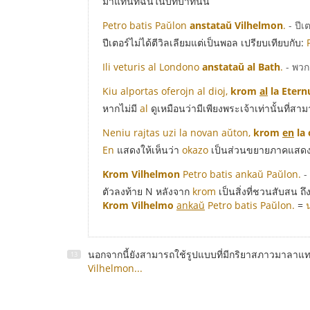
มาแทนที่ฉันในบทบาทนั้น
Petro batis Paŭlon
anstataŭ Vilhelmon
.
- ปี
ปีเตอร์ไม่ได้ตีวิลเลียมแต่เป็นพอล เปรียบเทียบกับ:
Ili veturis al Londono
anstataŭ al Bath
.
- พว
Kiu alportas oferojn al dioj,
krom
al
la Etern
หากไม่มี
al
ดูเหมือนว่ามีเพียงพระเจ้าเท่านั้นที่ส
Neniu rajtas uzi la novan aŭton,
krom
en
la
En
แสดงให้เห็นว่า
okazo
เป็นส่วนขยายภาคแสดงเ
Krom Vilhelmon
Petro batis ankaŭ Paŭlon.
-
ตัวลงท้าย N หลังจาก
krom
เป็นสิ่งที่ชวนสับสน ถ
Krom Vilhelmo
ankaŭ
Petro batis Paŭlon.
=
นอกจากนี้ยังสามารถใช้รูปแบบที่มีกริยาสภาวมาลาแ
Vilhelmon...