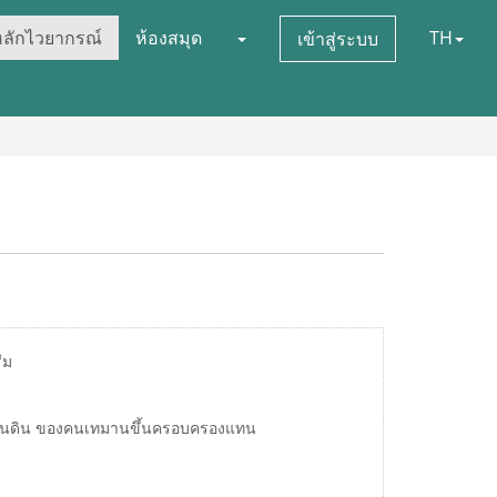
หลักไวยากรณ์
ห้องสมุด
TH
เข้าสู่ระบบ
ีม
วแผ่นดิน ของคนเทมานขึ้นครอบครองแทน