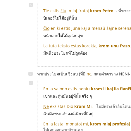
Tie estis
ĉiuj
miaj fratoj
krom Petro
.
- พี่ชายข
ปีเตอร์
ไม่ได้
อยู่ที่นั้น
Ĉio
en ŝi estis juna kaj almenaŭ ŝajne seren
หน้าผาก
ไม่ได้
ดูสงบสุข
La
tuta
teksto estas korekta,
krom unu frazo
มีหนึ่งประโยคที่
ไม่
ถูกต้อง
หากประโยคเป็นเชิงลบ (ที่มี
ne
, กลุ่มคำตาราง NENI-
En la salono estis
neniu
krom li kaj lia fianĉ
เขาและคู่หมั่นอยู่ที่นั้น
จริง ๆ
Ne
ekzistas Dio
krom Mi
.
- ไม่มีพระเจ้าอื่นใด
ฉันคือพระเจ้าองค์เดียวที่มีอยู่
En la lastaj monatoj mi,
krom miaj profesiaj
ไม่เคยออกจากบ้านเลย