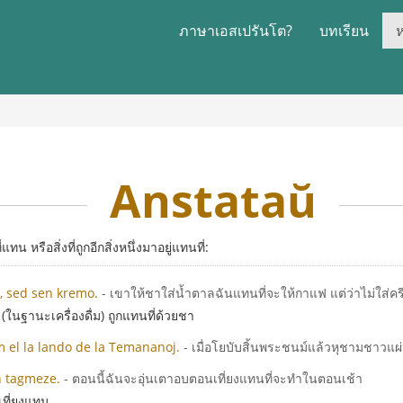
ภาษาเอสเปรันโต?
บทเรียน
Anstataŭ
่แทน หรือสิ่งที่ถูกอีกสิ่งหนึ่งมาอยู่แทนที่:
o, sed sen kremo.
- เขาให้ชาใส่น้ำตาลฉันแทนที่จะให้กาแฟ แต่ว่าไม่ใส่คร
นฐานะเครื่องดื่ม) ถูกแทนที่ด้วยชา
el la lando de la Temananoj.
- เมื่อโยบับสิ้นพระชนม์แล้วหุชามชา
n tagmeze.
- ตอนนี้ฉันจะอุ่นเตาอบตอนเที่ยงแทนที่จะทำในตอนเช้า
เที่ยงแทน