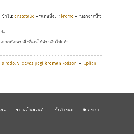
์เข้าไป:
anstataŭe
= "แทนที่จะ";
krome
= "นอกจากนี้":
ฟ...
อกเหนือจากสิ่งที่คุณได้จ่ายเงินไปแล้ว...
lia rado.
Vi devas pagi
kroman
kotizon.
=
...plian
ibro
ความเป็นส่วนตัว
ข้อกำหนด
ติดต่อเรา