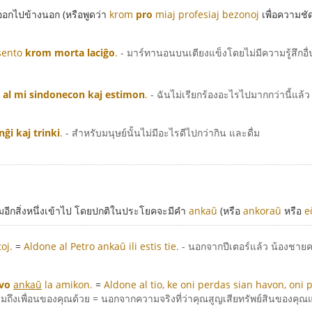
ออกไปข้างนอก (หรือพูดว่า
krom
pro
miaj profesiaj bezonoj
เพื่อความชั
 sento
krom morta laciĝo
.
- มาร์ทานอนบนเตียงแข็งโดยไม่มีความรู้สึกอ
al mi sindonecon kaj estimon
.
- ฉันไม่เรียกร้องอะไรไปมากกว่านี้
i kaj trinki
.
- สำหรับมนุษย์นั้นไม่มีอะไรดีไปกว่ากิน และดื่ม
รเพิ่มอีกสิ่งหนึ่งเข้าไป โดยปกติในประโยคจะมีคำ
ankaŭ
(หรือ
ankoraŭ
หรือ
e
toj.
=
Aldone al Petro ankaŭ ili estis tie.
- นอกจากปีเตอร์แล้ว น้องชายคนอ
vo
ankaŭ
la amikon.
=
Aldone al tio, ke oni perdas sian havon, oni
งรวมถึงเพื่อนของคุณด้วย = นอกจากความจริงที่ว่าคุณสูญเสียทรัพย์สินของคุณ