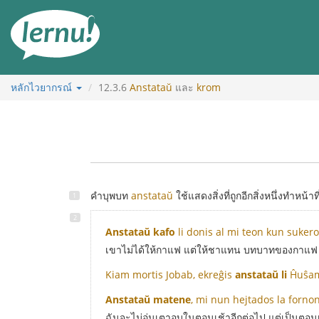
ไป
ยัง
สารบัญ
หลักไวยากรณ์
12.3.6
Anstataŭ
และ
krom
คำบุพบท
anstataŭ
ใช้แสดงสิ่งที่ถูกอีกสิ่งหนึ่งทำหน้าที
Anstataŭ kafo
li donis al mi teon kun suker
เขาไม่ได้ให้กาแฟ แต่ให้ชาแทน บทบาทของกาแฟ (ใ
Kiam mortis Jobab, ekreĝis
anstataŭ li
Ĥuŝam 
Anstataŭ matene
, mi nun hejtados la forno
ฉันจะไม่อุ่นเตาอบในตอนเช้าอีกต่อไป แต่เป็นตอน