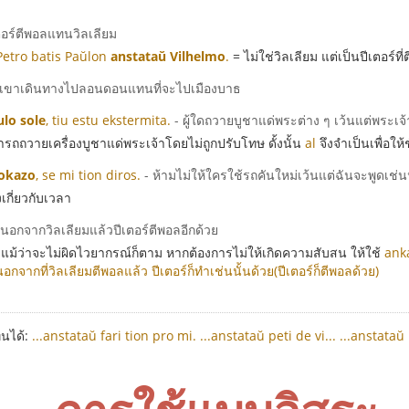
เตอร์ตีพอลแทนวิลเลียม
Petro batis Paŭlon
anstataŭ Vilhelmo
.
= ไม่ใช่วิลเลียม แต่เป็นปีเตอร์ที
กเขาเดินทางไปลอนดอนแทนที่จะไปเมืองบาธ
ulo sole
, tiu estu ekstermita.
- ผู้ใดถวายบูชาแด่พระต่าง ๆ เว้นแต่พระเจ้า
ามารถถวายเครื่องบูชาแด่พระเจ้าโดยไม่ถูกปรับโทษ ดั้งนั้น
al
จึงจำเป็นเพื่อให้
 okazo
, se mi tion diros.
- ห้ามไม่ให้ใครใช้รถคันใหม่เว้นแต่ฉันจะพูดเช่น
กี่ยวกับเวลา
 นอกจากวิลเลียมแล้วปีเตอร์ตีพอลอีกด้วย
ึงแม้ว่าจะไม่ผิดไวยากรณ์ก็ตาม หากต้องการไม่ให้เกิดความสับสน ให้ใช้
ank
นอกจากที่วิลเลียมตีพอลแล้ว ปีเตอร์ก็ทำเช่นนั้นด้วย(ปีเตอร์ก็ตีพอลด้วย)
ทนได้:
...anstataŭ fari tion pro mi.
...anstataŭ peti de vi...
...anstataŭ