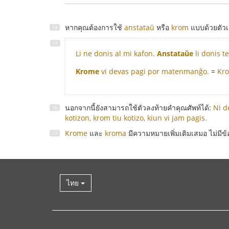
หากคุณต้องการใช้
anstataŭ
หรือ
krom
แบบด้วยตัวเ
Li ne donis al mi kafon.
Anstataŭe
li donis t
Krome
vi devas pagi por matenmanĝo.
=
Kro
นอกจากนี้ยังสามารถใช้ตัวลงท้ายคำคุณศัพท์ได้:
Ni d
kotizon, krom tiu kotizo, kiun vi jam pagis.
Krome
และ
kroma
มีความหมายเพิ่มเติมเสมอ ไม่มีข้
ไทย