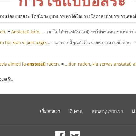
การใช้แบบอิสระ
องหรือแบบอิสระ โดยไม่ระบุบทบาท ทำได้โดยการใส่ตัวลงท้ายกริยาวิเศษณ
eon.
=
Anstataŭ kafo...
- เขาไม่ให้กาแฟฉัน (แต่)เขาให้ชาแทน = แทนกาแ
m tio, kion vi jam pagis...
- นอกจากนี้คุณยังต้องจ่ายค่าอาหารเช้าด้วย = น
evis almeti la
anstataŭ
radon.
=
...tiun radon, kiu servas anstataŭ a
อยกเว้น
เกี่ยวกับเรา
ทีมงาน
สนับสนุนพวกเรา
L