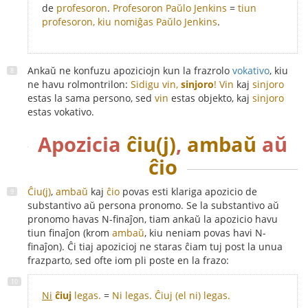
de
profesoron
.
Profesoron Paŭlo Jenkins
=
tiun
profesoron, kiu nomiĝas Paŭlo Jenkins
.
Ankaŭ ne konfuzu apoziciojn kun la frazrolo
vokativo
, kiu
ne havu rolmontrilon:
Sidigu vin,
sinjoro
!
Vin
kaj
sinjoro
estas la sama persono, sed
vin
estas objekto, kaj
sinjoro
estas vokativo.
Apozicia
ĉiu(j)
,
ambaŭ
aŭ
ĉio
Ĉiu(j)
,
ambaŭ
kaj
ĉio
povas esti klariga apozicio de
substantivo aŭ persona pronomo. Se la substantivo aŭ
pronomo havas N-finaĵon, tiam ankaŭ la apozicio havu
tiun finaĵon (krom
ambaŭ
, kiu neniam povas havi N-
finaĵon). Ĉi tiaj apozicioj ne staras ĉiam tuj post la unua
frazparto, sed ofte iom pli poste en la frazo:
Ni
ĉiuj
legas.
=
Ni legas. Ĉiuj (el ni) legas.