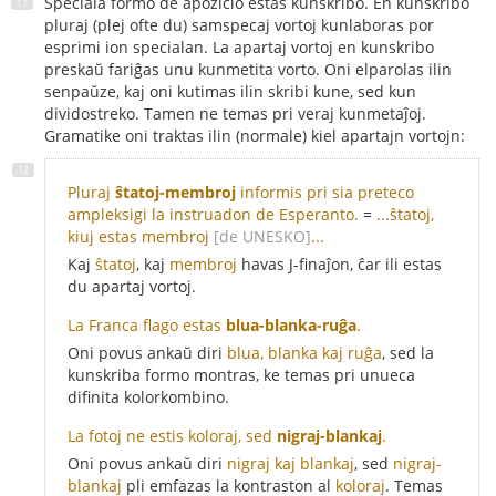
Speciala formo de apozicio estas kunskribo. En kunskribo
pluraj (plej ofte du) samspecaj vortoj kunlaboras por
esprimi ion specialan. La apartaj vortoj en kunskribo
preskaŭ fariĝas unu kunmetita vorto. Oni elparolas ilin
senpaŭze, kaj oni kutimas ilin skribi kune, sed kun
dividostreko. Tamen ne temas pri veraj kunmetaĵoj.
Gramatike oni traktas ilin (normale) kiel apartajn vortojn:
Pluraj
ŝtatoj-membroj
informis pri sia preteco
ampleksigi la instruadon de Esperanto.
=
...ŝtatoj,
kiuj estas membroj
[de UNESKO]
...
Kaj
ŝtatoj
, kaj
membroj
havas J-finaĵon, ĉar ili estas
du apartaj vortoj.
La Franca flago estas
blua-blanka-ruĝa
.
Oni povus ankaŭ diri
blua, blanka kaj ruĝa
, sed la
kunskriba formo montras, ke temas pri unueca
difinita kolorkombino.
La fotoj ne estis koloraj, sed
nigraj-blankaj
.
Oni povus ankaŭ diri
nigraj kaj blankaj
, sed
nigraj-
blankaj
pli emfazas la kontraston al
koloraj
. Temas