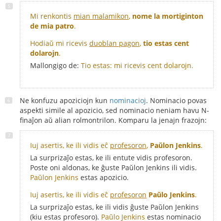
Mi renkontis
mian malamikon
,
nome la mortiginton
de mia patro
.
Hodiaŭ mi ricevis
duoblan pagon
,
tio estas cent
dolarojn
.
Mallongigo de:
Tio estas: mi ricevis cent dolarojn.
Ne konfuzu apoziciojn kun
nominacioj
. Nominacio povas
aspekti simile al apozicio, sed nominacio neniam havu N-
finaĵon aŭ alian rolmontrilon. Komparu la jenajn frazojn:
Iuj asertis, ke ili vidis eĉ
profesoron
,
Paŭlon Jenkins
.
La surprizaĵo estas, ke ili entute vidis profesoron.
Poste oni aldonas, ke ĝuste Paŭlon Jenkins ili vidis.
Paŭlon Jenkins
estas apozicio.
Iuj asertis, ke ili vidis eĉ
profesoron
Paŭlo Jenkins
.
La surprizaĵo estas, ke ili vidis ĝuste Paŭlon Jenkins
(kiu estas profesoro).
Paŭlo Jenkins
estas nominacio