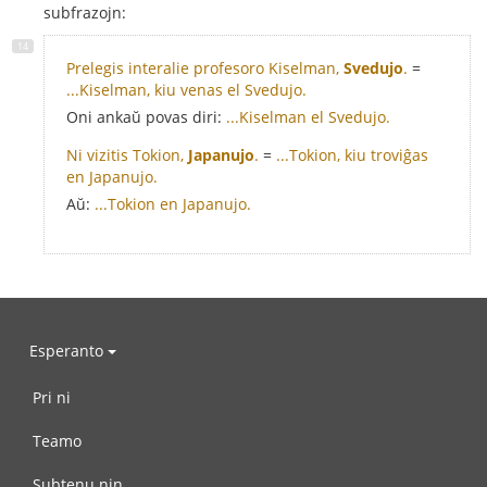
subfrazojn:
Prelegis interalie profesoro Kiselman,
Svedujo
.
=
...Kiselman, kiu venas el Svedujo.
Oni ankaŭ povas diri:
...Kiselman el Svedujo.
Ni vizitis Tokion,
Japanujo
.
=
...Tokion, kiu troviĝas
en Japanujo.
Aŭ:
...Tokion en Japanujo.
Esperanto
Pri ni
Teamo
Subtenu nin