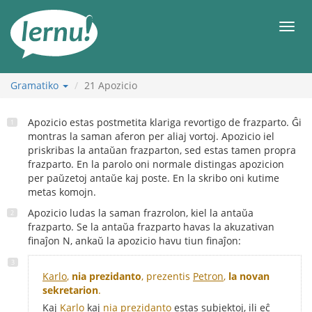
Al
la
Men
enhavo
Gramatiko
21
Apozicio
Apozicio estas postmetita klariga revortigo de frazparto. Ĝi
montras la saman aferon per aliaj vortoj. Apozicio iel
priskribas la antaŭan frazparton, sed estas tamen propra
frazparto. En la parolo oni normale distingas apozicion
per paŭzetoj antaŭe kaj poste. En la skribo oni kutime
metas komojn.
Apozicio ludas la saman frazrolon, kiel la antaŭa
frazparto. Se la antaŭa frazparto havas la akuzativan
finaĵon N, ankaŭ la apozicio havu tiun finaĵon:
Karlo
,
nia prezidanto
, prezentis
Petron
,
la novan
sekretarion
.
Kaj
Karlo
kaj
nia prezidanto
estas subjektoj, ili eĉ