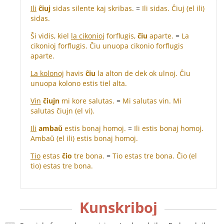
Ili
ĉiuj
sidas silente kaj skribas.
=
Ili sidas. Ĉiuj (el ili)
sidas.
Ŝi vidis, kiel
la cikonioj
forflugis,
ĉiu
aparte.
=
La
cikonioj forflugis. Ĉiu unuopa cikonio forflugis
aparte.
La kolonoj
havis
ĉiu
la alton de dek ok ulnoj. Ĉiu
unuopa kolono estis tiel alta.
Vin
ĉiujn
mi kore salutas.
=
Mi salutas vin. Mi
salutas ĉiujn (el vi).
Ili
ambaŭ
estis bonaj homoj.
=
Ili estis bonaj homoj.
Ambaŭ (el ili) estis bonaj homoj.
Tio
estas
ĉio
tre bona.
=
Tio estas tre bona. Ĉio (el
tio) estas tre bona.
Kunskriboj