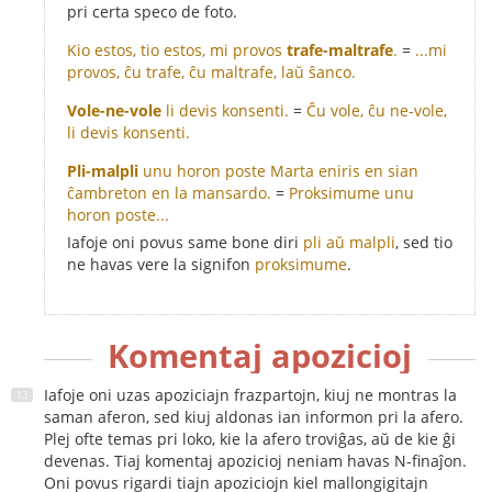
pri certa speco de foto.
Kio estos, tio estos, mi provos
trafe-maltrafe
.
=
...mi
provos, ĉu trafe, ĉu maltrafe, laŭ ŝanco.
Vole-ne-vole
li devis konsenti.
=
Ĉu vole, ĉu ne-vole,
li devis konsenti.
Pli-malpli
unu horon poste Marta eniris en sian
ĉambreton en la mansardo.
=
Proksimume unu
horon poste...
Iafoje oni povus same bone diri
pli aŭ malpli
, sed tio
ne havas vere la signifon
proksimume
.
Komentaj apozicioj
Iafoje oni uzas apoziciajn frazpartojn, kiuj ne montras la
saman aferon, sed kiuj aldonas ian informon pri la afero.
Plej ofte temas pri loko, kie la afero troviĝas, aŭ de kie ĝi
devenas. Tiaj komentaj apozicioj neniam havas N-finaĵon.
Oni povus rigardi tiajn apoziciojn kiel mallongigitajn