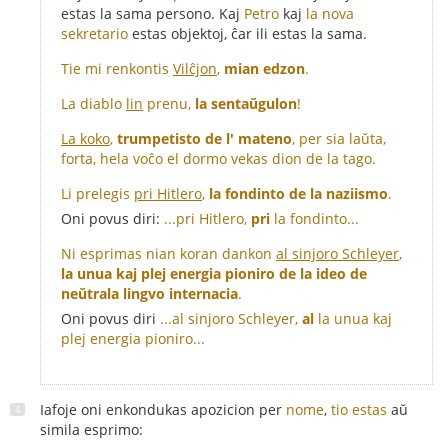
estas la sama persono. Kaj
Petro
kaj
la nova
sekretario
estas objektoj, ĉar ili estas la sama.
Tie mi renkontis
Vilĉjon
,
mian edzon
.
La diablo
lin
prenu,
la sentaŭgulon
!
La koko
,
trumpetisto de l' mateno
, per sia laŭta,
forta, hela voĉo el dormo vekas dion de la tago.
Li prelegis
pri Hitlero
,
la fondinto de la naziismo
.
Oni povus diri:
...pri Hitlero,
pri
la fondinto...
Ni esprimas nian koran dankon
al sinjoro Schleyer
,
la unua kaj plej energia pioniro de la ideo de
neŭtrala lingvo internacia
.
Oni povus diri
...al sinjoro Schleyer,
al
la unua kaj
plej energia pioniro...
Iafoje oni enkondukas apozicion per
nome
,
tio estas
aŭ
simila esprimo: