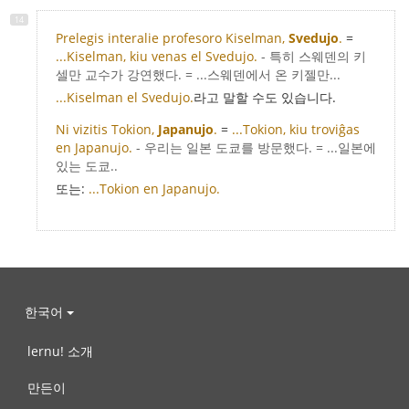
Prelegis interalie profesoro Kiselman,
Svedujo
.
=
...Kiselman, kiu venas el Svedujo.
- 특히 스웨덴의 키
셀만 교수가 강연했다. = ...스웨덴에서 온 키젤만...
...Kiselman el Svedujo.
라고 말할 수도 있습니다.
Ni vizitis Tokion,
Japanujo
.
=
...Tokion, kiu troviĝas
en Japanujo.
- 우리는 일본 도쿄를 방문했다. = ...일본에
있는 도쿄..
또는:
...Tokion en Japanujo.
한국어
lernu! 소개
만든이