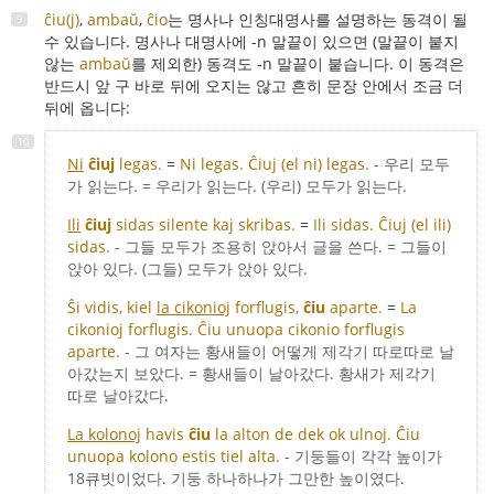
ĉiu(j)
,
ambaŭ
,
ĉio
는 명사나 인칭대명사를 설명하는 동격이 될
수 있습니다. 명사나 대명사에 -n 말끝이 있으면 (말끝이 붙지
않는
ambaŭ
를 제외한) 동격도 -n 말끝이 붙습니다. 이 동격은
반드시 앞 구 바로 뒤에 오지는 않고 흔히 문장 안에서 조금 더
뒤에 옵니다:
Ni
ĉiuj
legas.
=
Ni legas. Ĉiuj (el ni) legas.
- 우리 모두
가 읽는다. = 우리가 읽는다. (우리) 모두가 읽는다.
Ili
ĉiuj
sidas silente kaj skribas.
=
Ili sidas. Ĉiuj (el ili)
sidas.
- 그들 모두가 조용히 앉아서 글을 쓴다. = 그들이
앉아 있다. (그들) 모두가 앉아 있다.
Ŝi vidis, kiel
la cikonioj
forflugis,
ĉiu
aparte.
=
La
cikonioj forflugis. Ĉiu unuopa cikonio forflugis
aparte.
- 그 여자는 황새들이 어떻게 제각기 따로따로 날
아갔는지 보았다. = 황새들이 날아갔다. 황새가 제각기
따로 날아갔다.
La kolonoj
havis
ĉiu
la alton de dek ok ulnoj. Ĉiu
unuopa kolono estis tiel alta.
- 기둥들이 각각 높이가
18큐빗이었다. 기둥 하나하나가 그만한 높이였다.