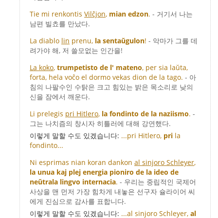
Tie mi renkontis
Vilĉjon
,
mian edzon
.
- 거기서 나는
남편 빌쵸를 만났다.
La diablo
lin
prenu,
la sentaŭgulon
!
- 악마가 그를 데
려가야 해, 저 쓸모없는 인간을!
La koko
,
trumpetisto de l' mateno
, per sia laŭta,
forta, hela voĉo el dormo vekas dion de la tago.
- 아
침의 나팔수인 수탉은 크고 힘있는 밝은 목소리로 낮의
신을 잠에서 깨운다.
Li prelegis
pri Hitlero
,
la fondinto de la naziismo
.
-
그는 나치즘의 창시자 히틀러에 대해 강연했다.
이렇게 말할 수도 있겠습니다:
...pri Hitlero,
pri
la
fondinto...
Ni esprimas nian koran dankon
al sinjoro Schleyer
,
la unua kaj plej energia pioniro de la ideo de
neŭtrala lingvo internacia
.
- 우리는 중립적인 국제어
사상을 맨 먼저 가장 힘차게 내놓은 선구자 슐라이어 씨
에게 진심으로 감사를 표합니다.
이렇게 말할 수도 있겠습니다:
...al sinjoro Schleyer,
al