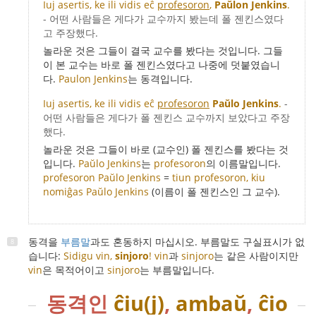
Iuj asertis, ke ili vidis eĉ
profesoron
,
Paŭlon Jenkins
.
- 어떤 사람들은 게다가 교수까지 봤는데 폴 젠킨스였다
고 주장했다.
놀라운 것은 그들이 결국 교수를 봤다는 것입니다. 그들
이 본 교수는 바로 폴 젠킨스였다고 나중에 덧붙였습니
다.
Paulon Jenkins
는 동격입니다.
Iuj asertis, ke ili vidis eĉ
profesoron
Paŭlo Jenkins
.
-
어떤 사람들은 게다가 폴 젠킨스 교수까지 보았다고 주장
했다.
놀라운 것은 그들이 바로 (교수인) 폴 젠킨스를 봤다는 것
입니다.
Paŭlo Jenkins
는
profesoron
의 이름말입니다.
profesoron Paŭlo Jenkins
=
tiun profesoron, kiu
nomiĝas Paŭlo Jenkins
(이름이 폴 젠킨스인 그 교수).
동격을
부름말
과도 혼동하지 마십시오. 부름말도 구실표시가 없
습니다:
Sidigu vin,
sinjoro
!
vin
과
sinjoro
는 같은 사람이지만
vin
은 목적어이고
sinjoro
는 부름말입니다.
동격인
ĉiu(j)
,
ambaŭ
,
ĉio