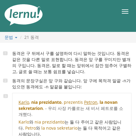
본
문
메
으
뉴
로
문법
21
동격
동격은 구 뒤에서 구를 설명하여 다시 말하는 것입니다. 동격은
같은 것을 다른 말로 표현합니다. 동격은 앞 구를 꾸미지만 별개
의 구입니다. 동격은, 말로 할 때는 앞뒤에서 잠깐 멈추어 구별하
고, 글로 쓸 때는 보통 쉼표를 넣습니다.
동격의 문장구실은 앞 구와 같습니다. 앞 구에 목적격 말끝 -n가
있으면 동격에도 -n 말끝을 붙입니다:
Karlo
,
nia prezidanto
, prezentis
Petron
,
la novan
sekretarion
.
- 우리 사장 카를로는 새 비서 페트로를 소
개했다.
Karlo
와
nia prezidanto
는 둘 다 주어고 같은 사람입니
다.
Petro
와
la nova sekretario
는 둘 다 목적어고 같은
사람입니다.