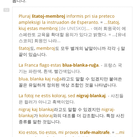
봅니다.
Pluraj
ŝtatoj-membroj
informis pri sia preteco
ampleksigi la instruadon de Esperanto.
=
...ŝtatoj,
kiuj estas membroj
[de UNESKO]
...
- 여러 회원국이 에
스페란토 교육을 확대할 용의가 있다고 밝혔다. = ...[유네
스코의] 회원인 나라...
ŝtatoj
도,
membroj
도 모두 별개의 낱말이니까 각각 -j 말
끝이 있습니다.
La Franca flago estas
blua-blanka-ruĝa
.
- 프랑스 국
기는 파란색, 흰색, 빨간색입니다.
blua, blanka kaj ruĝa
라고도 말할 수 있겠지만 붙여쓴
꼴은 유일하게 정의된 색상 조합인 것을 나타냅니다.
La fotoj ne estis koloraj, sed
nigraj-blankaj
.
- 사진들
은 컬러가 아니고 흑백이었다.
nigraj kaj blankaj
라고도 말할 수 있겠지만
nigraj-
blankaj
가
koloraj
와의 대조를 더 강조합니다. 특정 사진
종류를 말한 것입니다.
Kio estos, tio estos, mi provos
trafe-maltrafe
.
=
...mi