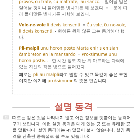
provos, ĉu trafe, ĉu maltrafe, laŭ ŝanco.
- 일어날 일은
일어날 것이니 들어맞든 빗나가든 해 보겠다. = ...운에 따
라 들어맞든 빗나가든 시험해 보겠다.
Vole-ne-vole
li devis konsenti.
=
Ĉu vole, ĉu ne-vole,
li devis konsenti.
- 원하든 원치 않든 그는 동의해야 했
다.
Pli-malpli
unu horon poste Marta eniris en sian
ĉambreton en la mansardo.
=
Proksimume unu
horon poste...
- 한 시간 정도 지난 뒤 마르타는 다락에
있는 자신의 작은 방으로 들어갔다.
때로는
pli aŭ malpli
라고 말할 수 있고 똑같이 좋은 표현
이지만 여기에
proksimume
의 뜻은 없습니다.
설명 동격
때로는 같은 것을 나타내지 않고 어떤 정보를 덧붙이는 동격어
구가 쓰입니다. 이런 설명 동격은 대개 있는 곳 또는 유래한 곳
을 말합니다. 설명 동격에는 -n 말끝이 붙지 않습니다. 설명 동
격을 단축된 종속절로 볼 수도 있습니다: