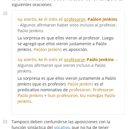
siguientes oraciones:
Iuj asertis, ke ili vidis eĉ
profesoron
,
Paŭlon Jenkins
.
- Algunos afirmaron haber visto incluso al profesor,
Paŭlo Jenkins.
La sorpresa es que ellos vieron al profesor. Luego
se agregó que ellos vieron justamente a Paŭlo
Jenkins.
Paŭlon Jenkins
es aposición.
Iuj asertis, ke ili vidis eĉ
profesoron
Paŭlo Jenkins
.
-
Algunos afirmaron que vieron incluso a Paŭlo
Jenkins.
La sorpresa es que ellos vieron justamente a Paŭlo
Jenkins (que es profesor).
Paŭlo Jenkins
es el
predicativo nominativo de
profesoron
.
Profesoron
Paŭlo Jenkins
=
tiun profesoron, kiu nomiĝas Paŭlo
Jenkins
.
Tampoco deben confundirse las aposiciones con la
función sintáctica del
vocativo
, que no ha de tener