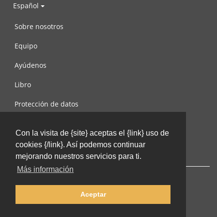
Español
Sobre nosotros
Equipo
Ayúdenos
Libro
Protección de datos
Condiciones de uso
Con la visita de {site} aceptas el {link} uso de
Contáctenos
cookies {/link}. Así podemos continuar
mejorando nuestros servicios para ti.
Más información
Aceptar
© 2002-2026 lernu.net |
Impressum