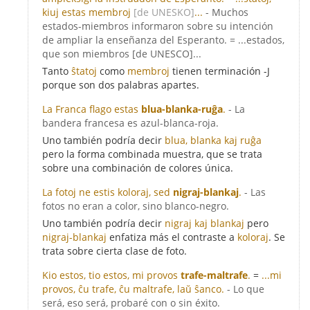
kiuj estas membroj
[de UNESKO]
...
- Muchos
estados-miembros informaron sobre su intención
de ampliar la enseñanza del Esperanto. = ...estados,
que son miembros [de UNESCO]...
Tanto
ŝtatoj
como
membroj
tienen terminación -J
porque son dos palabras apartes.
La Franca flago estas
blua-blanka-ruĝa
.
- La
bandera francesa es azul-blanca-roja.
Uno también podría decir
blua, blanka kaj ruĝa
pero la forma combinada muestra, que se trata
sobre una combinación de colores única.
La fotoj ne estis koloraj, sed
nigraj-blankaj
.
- Las
fotos no eran a color, sino blanco-negro.
Uno también podría decir
nigraj kaj blankaj
pero
nigraj-blankaj
enfatiza más el contraste a
koloraj
. Se
trata sobre cierta clase de foto.
Kio estos, tio estos, mi provos
trafe-maltrafe
.
=
...mi
provos, ĉu trafe, ĉu maltrafe, laŭ ŝanco.
- Lo que
será, eso será, probaré con o sin éxito.