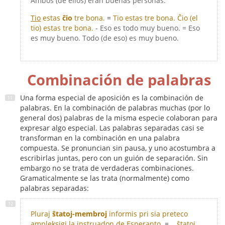
Ambos (de ellos) eran buenas personas.
Tio
estas
ĉio
tre bona.
=
Tio estas tre bona. Ĉio (el
tio) estas tre bona.
- Eso es todo muy bueno. = Eso
es muy bueno. Todo (de eso) es muy bueno.
Combinación de palabras
Una forma especial de aposición es la combinación de
palabras. En la combinación de palabras muchas (por lo
general dos) palabras de la misma especie colaboran para
expresar algo especial. Las palabras separadas casi se
transforman en la combinación en una palabra
compuesta. Se pronuncian sin pausa, y uno acostumbra a
escribirlas juntas, pero con un guión de separación. Sin
embargo no se trata de verdaderas combinaciones.
Gramaticalmente se las trata (normalmente) como
palabras separadas:
Pluraj
ŝtatoj-membroj
informis pri sia preteco
ampleksigi la instruadon de Esperanto.
=
...ŝtatoj,