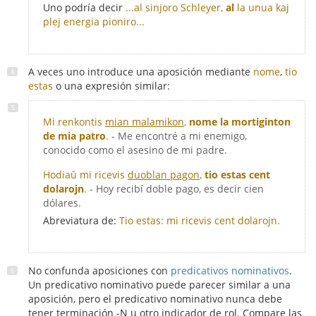
Uno podría decir
...al sinjoro Schleyer,
al
la unua kaj
plej energia pioniro...
A veces uno introduce una aposición mediante
nome
,
tio
estas
o una expresión similar:
Mi renkontis
mian malamikon
,
nome la mortiginton
de mia patro
.
- Me encontré a mi enemigo,
conocido como el asesino de mi padre.
Hodiaŭ mi ricevis
duoblan pagon
,
tio estas cent
dolarojn
.
- Hoy recibí doble pago, es decir cien
dólares.
Abreviatura de:
Tio estas: mi ricevis cent dolarojn.
No confunda aposiciones con
predicativos nominativos
.
Un predicativo nominativo puede parecer similar a una
aposición, pero el predicativo nominativo nunca debe
tener terminación -N u otro indicador de rol. Compare las