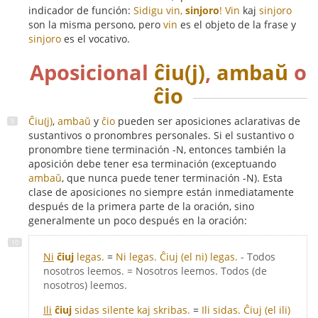
indicador de función:
Sidigu vin,
sinjoro
!
Vin
kaj
sinjoro
son la misma persono, pero
vin
es el objeto de la frase y
sinjoro
es el vocativo.
Aposicional
ĉiu(j)
,
ambaŭ
o
ĉio
Ĉiu(j)
,
ambaŭ
y
ĉio
pueden ser aposiciones aclarativas de
sustantivos o pronombres personales. Si el sustantivo o
pronombre tiene terminación -N, entonces también la
aposición debe tener esa terminación (exceptuando
ambaŭ
, que nunca puede tener terminación -N). Esta
clase de aposiciones no siempre están inmediatamente
después de la primera parte de la oración, sino
generalmente un poco después en la oración:
Ni
ĉiuj
legas.
=
Ni legas. Ĉiuj (el ni) legas.
- Todos
nosotros leemos. = Nosotros leemos. Todos (de
nosotros) leemos.
Ili
ĉiuj
sidas silente kaj skribas.
=
Ili sidas. Ĉiuj (el ili)