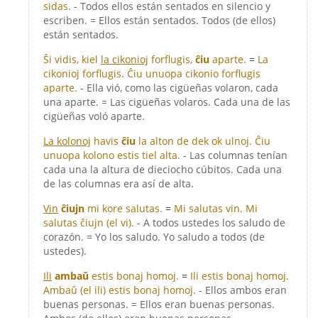
sidas.
- Todos ellos están sentados en silencio y
escriben. = Ellos están sentados. Todos (de ellos)
están sentados.
Ŝi vidis, kiel
la cikonioj
forflugis,
ĉiu
aparte.
=
La
cikonioj forflugis. Ĉiu unuopa cikonio forflugis
aparte.
- Ella vió, como las cigüeñas volaron, cada
una aparte. = Las cigüeñas volaros. Cada una de las
cigüeñas voló aparte.
La kolonoj
havis
ĉiu
la alton de dek ok ulnoj. Ĉiu
unuopa kolono estis tiel alta.
- Las columnas tenían
cada una la altura de dieciocho cúbitos. Cada una
de las columnas era así de alta.
Vin
ĉiujn
mi kore salutas.
=
Mi salutas vin. Mi
salutas ĉiujn (el vi).
- A todos ustedes los saludo de
corazón. = Yo los saludo. Yo saludo a todos (de
ustedes).
Ili
ambaŭ
estis bonaj homoj.
=
Ili estis bonaj homoj.
Ambaŭ (el ili) estis bonaj homoj.
- Ellos ambos eran
buenas personas. = Ellos eran buenas personas.