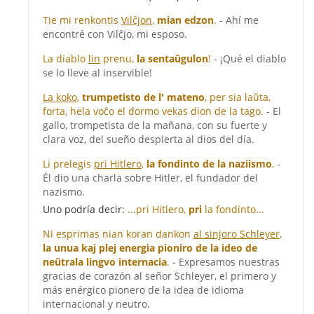
Tie mi renkontis
Vilĉjon
,
mian edzon
.
- Ahí me
encontré con Vilĉjo, mi esposo.
La diablo
lin
prenu,
la sentaŭgulon
!
- ¡Qué el diablo
se lo lleve al inservible!
La koko
,
trumpetisto de l' mateno
, per sia laŭta,
forta, hela voĉo el dormo vekas dion de la tago.
- El
gallo, trompetista de la mañana, con su fuerte y
clara voz, del sueño despierta al dios del día.
Li prelegis
pri Hitlero
,
la fondinto de la naziismo
.
-
Él dio una charla sobre Hitler, el fundador del
nazismo.
Uno podría decir:
...pri Hitlero,
pri
la fondinto...
Ni esprimas nian koran dankon
al sinjoro Schleyer
,
la unua kaj plej energia pioniro de la ideo de
neŭtrala lingvo internacia
.
- Expresamos nuestras
gracias de corazón al señor Schleyer, el primero y
más enérgico pionero de la idea de idioma
internacional y neutro.