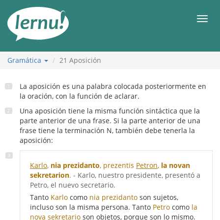
Contenido
Men
Gramática
21
Aposición
La aposición es una palabra colocada posteriormente en
la oración, con la función de aclarar.
Una aposición tiene la misma función sintáctica que la
parte anterior de una frase. Si la parte anterior de una
frase tiene la terminación N, también debe tenerla la
aposición:
Karlo
,
nia prezidanto
, prezentis
Petron
,
la novan
sekretarion
.
- Karlo, nuestro presidente, presentó a
Petro, el nuevo secretario.
Tanto
Karlo
como
nia prezidanto
son sujetos,
incluso son la misma persona. Tanto
Petro
como
la
nova sekretario
son objetos, porque son lo mismo.