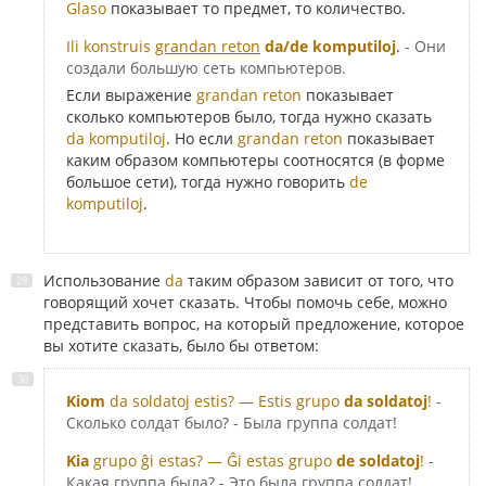
Glaso
показывает то предмет, то количество.
Ili konstruis
grandan reton
da/de komputiloj
.
- Они
создали большую сеть компьютеров.
Если выражение
grandan reton
показывает
сколько компьютеров было, тогда нужно сказать
da komputiloj
. Но если
grandan reton
показывает
каким образом компьютеры соотносятся (в форме
большое сети), тогда нужно говорить
de
komputiloj
.
Использование
da
таким образом зависит от того, что
говорящий хочет сказать. Чтобы помочь себе, можно
представить вопрос, на который предложение, которое
вы хотите сказать, было бы ответом:
Kiom
da soldatoj estis? — Estis grupo
da soldatoj
!
-
Сколько солдат было? - Была группа солдат!
Kia
grupo ĝi estas? — Ĝi estas grupo
de soldatoj
!
-
Какая группа была? - Это была группа солдат!