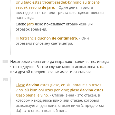
Unu tago estas
tricent-sesdek-kvinono
aŭ
tricent-
sesdek-sesono
de jaro
.
- Один день - триста
шестьдесят пятая или триста шестьдесят шестая
часть года.
Слово
jaro
ясно показывает ограниченный
отрезок времени.
Ili fortranĉis
duonon
de centimetro
.
- Они
отрезали половину сантиметра.
Некоторые слова иногда выражают количество, иногда
что-то другое. В этом случае можно использовать
da
или другой предлог в зависимости от смысла:
Glaso
de vino
estas glaso, en kiu antaŭe sin trovis
vino, aŭ kiun oni uzas por vino;
glaso
da vino
estas
glaso plena je vino.
- Стакан вина - это стакан, в
котором находилось вино или стакан, который
используется для вина, стакан вина (с предлогом
da) - это стакан полный вина.