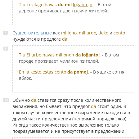
Tiu ĉi vilaĝo havas
du mil
loĝantojn
.
- В этой
деревне проживает две тысячи жителей.
Существительные
как
miliono
,
miliardo
,
deko
и
cento
нуждаются в предлоге
da
:
Tiu ĉi urbo havas
milionon
da loĝantoj
.
- В этом
городе проживает миллион жителей.
En la kesto estas
cento
da pomoj
.
- В ящике сотня
яблок.
Обычно
da
ставится сразу после количественного
выражения, но бывает, что предлог
da
стоит один. В
таком случае количественное выражение находится в
другой части предложения (непрямой порядок слов).
Иногда такое количественное выражение только
подразумевается и не присутствует в предложении: