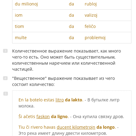
du
milionoj
da
rubloj
iom
da
valizoj
tiom
da
feliĉo
multe
da
problemoj
Количественное выражение показывает, как много
чего-то есть. Оно может быть существительным,
количественным наречием или количественной
частицей.
"Вещественное" выражение показывает из чего
состоит количество:
En la botelo estas
litro
da lakto
.
- В бутылке литр
молока.
Ŝi aĉetis
faskon
da ligno
.
- Она купила связку дров.
Tiu ĉi rivero havas
ducent kilometrojn
da longo
.
-
Это река имеет длину двести километров.