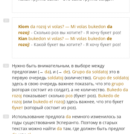
Kiom
da rozoj vi volas? — Mi volas bukedon
da
rozoj
!
- Сколько роз вы хотите? - Я хочу букет роз!
Kian
bukedon vi volas? — Mi volas bukedon
de
rozoj
!
- Какой букет вы хотите? - Я хочу букет роз!
Нужно быть внимательным, в выборе между
предлогами (→
da
), и (→
de
).
Grupo da soldatoj
это в
первую очередь
soldatoj
(количество).
Grupo de soldatoj
здесь в свою очередь важнее показать, что это
grupo
(которая состоит из солдат), а не количество.
Bukedo da
rozoj
показывает сколько
роз
(букет роз).
Bukedo de
rozoj
(или
bukedo el rozoj
) здесь важнее, что это букет
букет
(который состоит из роз).
Использование предлога
da
немного изменилось за
годы существования Эсперанто. Поэтому в старых
текстах можно найти
da
там, где должен быть предлог