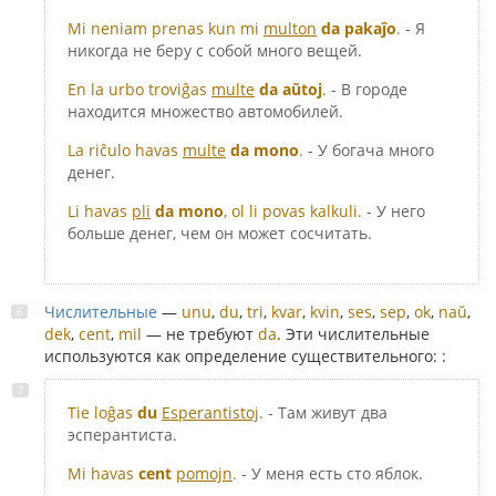
Mi neniam prenas kun mi
multon
da pakaĵo
.
- Я
никогда не беру с собой много вещей.
En la urbo troviĝas
multe
da aŭtoj
.
- В городе
находится множество автомобилей.
La riĉulo havas
multe
da mono
.
- У богача много
денег.
Li havas
pli
da mono
, ol li povas kalkuli.
- У него
больше денег, чем он может сосчитать.
Числительные
—
unu
,
du
,
tri
,
kvar
,
kvin
,
ses
,
sep
,
ok
,
naŭ
,
dek
,
cent
,
mil
— не требуют
da
. Эти числительные
используются как определение существительного: :
Tie loĝas
du
Esperantistoj
.
- Там живут два
эсперантиста.
Mi havas
cent
pomojn
.
- У меня есть сто яблок.