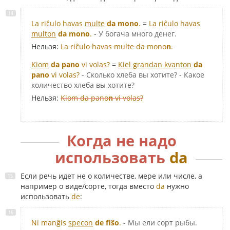
La riĉulo havas
multe
da mono
.
=
La riĉulo havas
multon
da mono
.
- У богача много денег.
Нельзя:
La riĉulo havas multe da mono
n
.
Kiom
da pano
vi volas?
=
Kiel grandan kvanton
da
pano
vi volas?
- Сколько хлеба вы хотите? - Какое
количество хлеба вы хотите?
Нельзя:
Kiom da pano
n
vi volas?
Когда не надо
использовать
da
Если речь идет не о количестве, мере или числе, а
например о виде/сорте, тогда вместо
da
нужно
использовать
de
:
Ni manĝis
specon
de fiŝo
.
- Мы ели сорт рыбы.