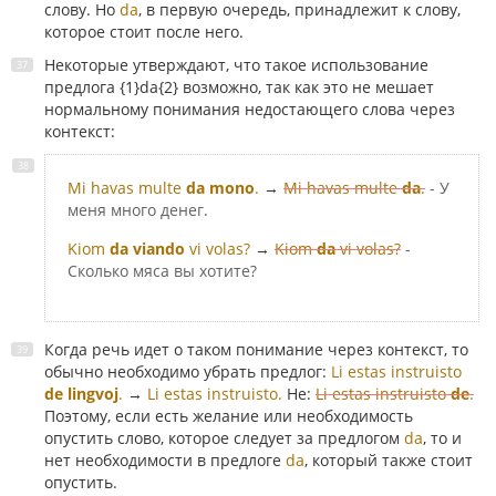
слову. Но
da
, в первую очередь, принадлежит к слову,
которое стоит после него.
Некоторые утверждают, что такое использование
предлога {1}da{2} возможно, так как это не мешает
нормальному понимания недостающего слова через
контекст:
Mi havas multe
da mono
.
→
Mi havas multe
da
.
- У
меня много денег.
Kiom
da viando
vi volas?
→
Kiom
da
vi volas?
-
Сколько мяса вы хотите?
Когда речь идет о таком понимание через контекст, то
обычно необходимо убрать предлог:
Li estas instruisto
de lingvoj
.
→
Li estas instruisto.
Не:
Li estas instruisto
de
.
Поэтому, если есть желание или необходимость
опустить слово, которое следует за предлогом
da
, то и
нет необходимости в предлоге
da
, который также стоит
опустить.