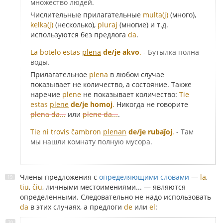
множество людей.
Числительные прилагательные
multa(j)
(много),
kelka(j)
(несколько),
pluraj
(многие) и т.д.
используются без предлога
da
.
La botelo estas
plena
de/je akvo
.
- Бутылка полна
воды.
Прилагательное
plena
в любом случае
показывает не количество, а состояние. Также
наречие
plene
не показывает количество:
Tie
estas
plene
de/je homoj
.
Никогда не говорите
plena da...
или
plene da...
.
Tie ni trovis ĉambron
plenan
de/je rubaĵoj
.
- Там
мы нашли комнату полную мусора.
Члены предложения с
определяющими словами
—
la
,
tiu
,
ĉiu
, личными местоимениями... — являются
определенными. Следовательно не надо использовать
da
в этих случаях, а предлоги
de
или
el
: