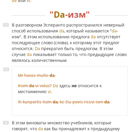
de
или
el
.
"
Da
-изм"
В разговорном Эсперанто распространился неверный
способ использования
da
, который называется "
da
-
изм". В этом использовании предлога
da
отсутствует
последующее слово (слова), к которому этот предлог
относится.
Da
прекратил быть предлогом. В этом
случае
da
показывает только то, что предыдущие слово
являлось количественным:
Mi havas multe
da
.
Kiom
da
vi volas?
Da
здесь
не
относится к
местоимению
vi
.
Ili kunportis tiom
da
, ke ĉiu povis ricevi iom
da
.
В этом виноваты множество учебников, которые
говорят, что
da
как бы принадлежит к предыдущему