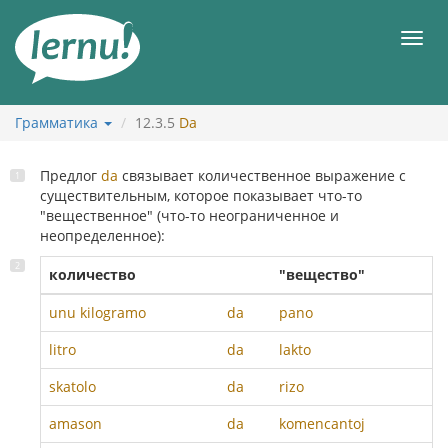
К
содержанию
Мен
Грамматика
12.3.5
Da
Предлог
da
связывает количественное выражение c
существительным, которое показывает что-то
"вещественное" (что-то неограниченное и
неопределенное):
количество
"вещество"
unu
kilogramo
da
pano
litro
da
lakto
skatolo
da
rizo
amason
da
komencantoj