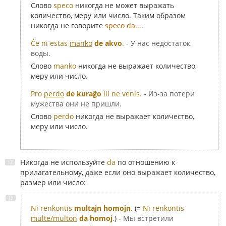
Слово
speco
никогда не может выражать
количество, меру или число. Таким образом
никогда не говорите
speco da...
.
Ĉe ni estas
manko
de akvo
.
- У нас недостаток
воды.
Слово
manko
никогда не выражает количество,
меру или число.
Pro
perdo
de kuraĝo
ili ne venis.
- Из-за потери
мужества они не пришли.
Слово
perdo
никогда не выражает количество,
меру или число.
Никогда не используйте
da
по отношению к
прилагательному, даже если оно выражает количество,
размер или число:
Ni renkontis
multajn homojn
.
(=
Ni renkontis
multe/multon
da homoj
.
)
- Мы встретили