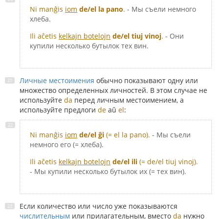
Ni manĝis
iom
de/el la pano
.
- Мы съели немного
хлеба.
Ili aĉetis
kelkajn botelojn
de/el tiuj vinoj
.
- Они
купили несколько бутылок тех вин.
Личные местоимения
обычно показывают одну или
множество определенных личностей. В этом случае не
используйте
da
перед личным местоимением, а
используйте предлоги
de
aŭ
el
:
Ni manĝis
iom
de/el ĝi
(= el la pano).
- Мы съели
немного его (= хлеба).
Ili aĉetis
kelkajn botelojn
de/el ili
(= de/el tiuj vinoj).
- Мы купили несколько бутылок их (= тех вин).
Если количество или число уже показываются
числительным
или прилагательным, вместо
da
нужно