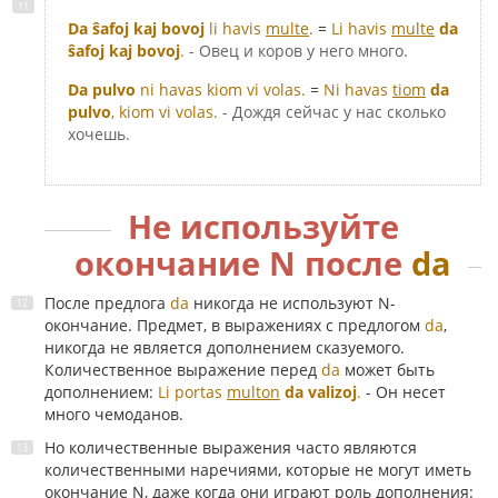
Da ŝafoj kaj bovoj
li havis
multe
.
=
Li havis
multe
da
ŝafoj kaj bovoj
.
- Овец и коров у него много.
Da pulvo
ni havas kiom vi volas.
=
Ni havas
tiom
da
pulvo
, kiom vi volas.
- Дождя сейчас у нас сколько
хочешь.
Не используйте
окончание N после
da
После предлога
da
никогда не используют N-
окончание. Предмет, в выражениях с предлогом
da
,
никогда не является дополнением сказуемого.
Количественное выражение перед
da
может быть
дополнением:
Li portas
multon
da valizoj
.
- Он несет
много чемоданов.
Но количественные выражения часто являются
количественными наречиями, которые не могут иметь
окончание N, даже когда они играют роль дополнения: