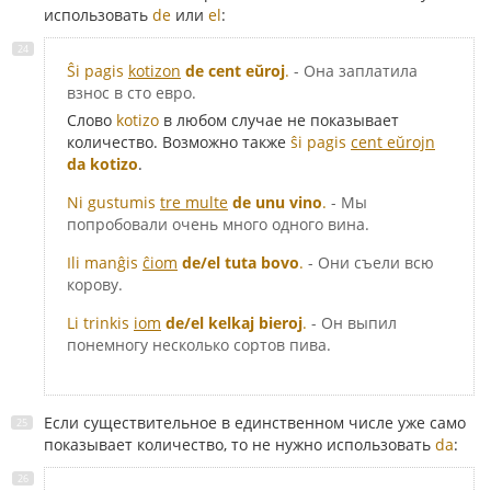
использовать
de
или
el
:
Ŝi pagis
kotizon
de cent eŭroj
.
- Она заплатила
взнос в сто евро.
Слово
kotizo
в любом случае не показывает
количество. Возможно также
ŝi pagis
cent eŭrojn
da kotizo
.
Ni gustumis
tre multe
de unu vino
.
- Мы
попробовали очень много одного вина.
Ili manĝis
ĉiom
de/el tuta bovo
.
- Они съели всю
корову.
Li trinkis
iom
de/el kelkaj bieroj
.
- Он выпил
понемногу несколько сортов пива.
Если существительное в единственном числе уже само
показывает количество, то не нужно использовать
da
: