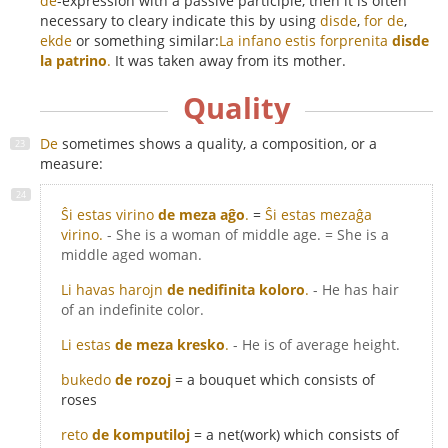
de
-expression with a passive participle, then it is often
necessary to cleary indicate this by using
disde
,
for de
,
ekde
or something similar:
La infano estis forprenita
disde
la patrino
.
It was taken away from its mother.
Quality
De
sometimes shows a quality, a composition, or a
measure:
Ŝi estas virino
de meza aĝo
.
=
Ŝi estas mezaĝa
virino.
- She is a woman of middle age. = She is a
middle aged woman.
Li havas harojn
de nedifinita koloro
.
- He has hair
of an indefinite color.
Li estas
de meza kresko
.
- He is of average height.
bukedo
de rozoj
= a bouquet which consists of
roses
reto
de komputiloj
= a net(work) which consists of