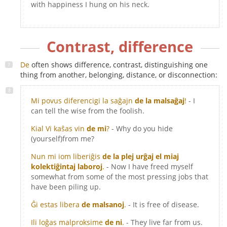
with happiness I hung on his neck.
Contrast, difference
De
often shows difference, contrast, distinguishing one
thing from another, belonging, distance, or disconnection:
Mi povus diferencigi la saĝajn
de la malsaĝaj
!
- I
can tell the wise from the foolish.
Kial Vi kaŝas vin
de mi
?
- Why do you hide
(yourself)from me?
Nun mi iom liberiĝis
de la plej urĝaj el miaj
kolektiĝintaj laboroj
.
- Now I have freed myself
somewhat from some of the most pressing jobs that
have been piling up.
Ĝi estas libera
de malsanoj
.
- It is free of disease.
Ili loĝas malproksime
de ni
.
- They live far from us.