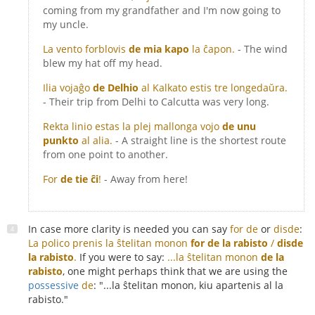
coming from my grandfather and I'm now going to
my uncle.
La vento forblovis
de mia kapo
la ĉapon.
- The wind
blew my hat off my head.
Ilia vojaĝo
de Delhio
al Kalkato estis tre longedaŭra.
- Their trip from Delhi to Calcutta was very long.
Rekta linio estas la plej mallonga vojo
de unu
punkto
al alia.
- A straight line is the shortest route
from one point to another.
For
de tie ĉi
!
- Away from here!
In case more clarity is needed you can say
for de
or
disde
:
La polico prenis la ŝtelitan monon
for de la rabisto
/
disde
la rabisto
.
If you were to say:
...la ŝtelitan monon
de la
rabisto
, one might perhaps think that we are using the
possessive
de
: "...la ŝtelitan monon, kiu apartenis al la
rabisto."