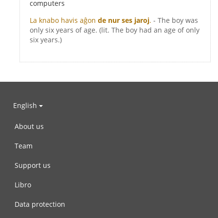
computers
La knabo havis aĝon
de nur ses jaroj
.
- The boy was
only six years of age. (lit. The boy had an age of only
six years.)
English
About us
Team
Support us
Libro
Data protection