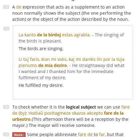
A
de
expression that acts as a supplement to an action
noun normally shows the subject (the one performing the
action) or the object of the action described by the noun.
La kanto
de la birdoj
estas agrabla.
- The singing of
the birds is pleasant.
The birds are singing.
Li tuj faris, kion mi volis, kaj mi dankis lin por la tuja
plenumo
de mia deziro
.
- He straightaway did what
I wanted and I thanked him for the immediate
fulfilment of my desire.
He fulfilled my desire.
To check whether it is the
logical subject
we can use
fare
de (by)
:
Hodiaŭ posttagmeze okazos akcepto
fare de la
urbestro
.
(This afternoon there will be a reception by the
mayor.) The mayor will receive someone.
Some people abbreviate
fare de
to
far
, but that
Note: