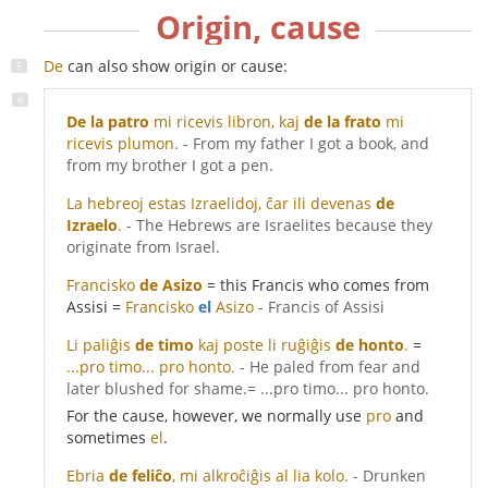
Origin, cause
De
can also show origin or cause:
De la patro
mi ricevis libron, kaj
de la frato
mi
ricevis plumon.
- From my father I got a book, and
from my brother I got a pen.
La hebreoj estas Izraelidoj, ĉar ili devenas
de
Izraelo
.
- The Hebrews are Israelites because they
originate from Israel.
Francisko
de Asizo
= this Francis who comes from
Assisi =
Francisko
el
Asizo
- Francis of Assisi
Li paliĝis
de timo
kaj poste li ruĝiĝis
de honto
.
=
...pro timo... pro honto.
- He paled from fear and
later blushed for shame.= ...pro timo... pro honto.
For the cause, however, we normally use
pro
and
sometimes
el
.
Ebria
de feliĉo
, mi alkroĉiĝis al lia kolo.
- Drunken