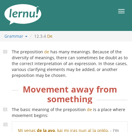
Skip
to
Men
the
content
Grammar
12.3.4
De
The preposition
de
has many meanings. Because of the
diversity of meanings, there can sometimes be doubt as to
the correct interpretation of an expression. In those cases,
various clarifying elements may be added, or another
preposition may be chosen.
Movement away from
something
The basic meaning of the preposition
de
is a place where
movement begins:
Mi venas
de la avo
, kaj mi iras nun al la onklo.
- I'm