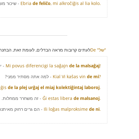
, mi alkroĉiĝis al lia kolo.
de feliĉo
Ebria
- שיכור מש
De "של"
לעתים קרובות מראה הבדלים, לעומת זאת, הבחנת ד
!
de la malsaĝaj
Mi povus diferencigi la saĝajn
- י
?
de mi
Kial Vi kaŝas vin
- למה אתה מסתיר ממני?
iĝis
de la plej urĝaj el miaj kolektiĝintaj laboroj
.
.
de malsanoj
Ĝi estas libera
- זה משחרר ממחלות.
.
de ni
Ili loĝas malproksime
- הם גרים רחוק מאיתנו