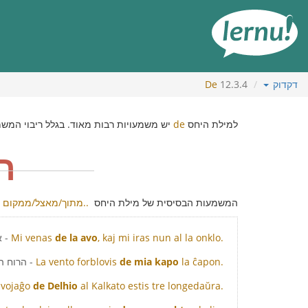
תוכן
עניינים
דקדוק
12.3.4
De
למילת היחס
de
יש משמעויות רבות מאוד. בגלל ריבוי המשמע
ת
המשמעות הבסיסית של מילת היחס
de - מתוך/מאצל/ממקום..
, kaj mi iras nun al la onklo.
de la avo
Mi venas
- 
la ĉapon.
de mia kapo
La vento forblovis
- הרוח ה
a vojaĝo
de Delhio
al Kalkato estis tre longedaŭra.