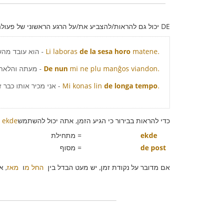
DE יכול גם להראות/להצביע את/על הרגע הראשוני של פעולה או מצב מתמשך:
matene.
de la sesa horo
Li laboras
- הוא עובד מה
mi ne plu manĝos viandon.
De nun
- מעתה והלאה 
.
de longa tempo
Mi konas lin
- אני מכיר אותו כבר ז
כדי להראות בבירור כי הגיע הזמן, אתה יכול להשתמש
ekde
א
ekde
= מתחילת
de post
= מסוף
אם מדובר על נקודת זמן, יש מעט הבדל בין
החל מ
ו
מאז
, א