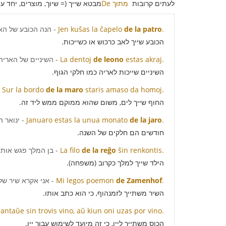
לעתים קרובות
De מתוך
מבטא שייך (= שיוך, מוצרים, יחד עם
.
de la patro
Jen kuŝas la ĉapelo
- הנה הכובע של הא
הכובע שייך לאב כרכוש או כשייכות.
estas akraj.
de leono
La dentoj
- השיניים של האריה
השיניים שייכות לאריה כמו חלקי הגוף.
Sur la bordo
de la maro
staris amaso da homoj.
החוף שייך לים, משום שהוא ממוקם ממש ליד זה.
.
de la jaro
Januaro estas la unua monato
- ינואר 
חודשים הם חלקים של השנה.
ŝin renkontis.
de la reĝo
La filo
- בן המלך פגש אותה
הילד שייך למלך כקרוב (משפחה).
.
de Zamenhof
Mi legos poemon
- אני אקרא שיר של
השיר משתייך לזמנהוף, כי הוא כתב אותו.
 antaŭe sin trovis vino, aŭ kiun oni uzas por vino.
הכוס משתייך ליין, כי זה מיועד לשימוש עבור יין.