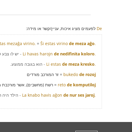
De
לפעמים מציג איכות, עניין/קשר או מידה:
stas mezaĝa virino.
=
Ŝi estas virino
de meza aĝo
.
.
de nedifinita koloro
Li havas harojn
- יש לו צבע 
.
de meza kresko
Li estas
- הוא בגובה ממוצע.
de rozoj
bukedo
= זר המורכב מורדים
de komputiloj
reto
= רשת (מחשבים), אשר מורכבת 
.
de nur ses jaroj
La knabo havis aĝon
- הילד היה ר