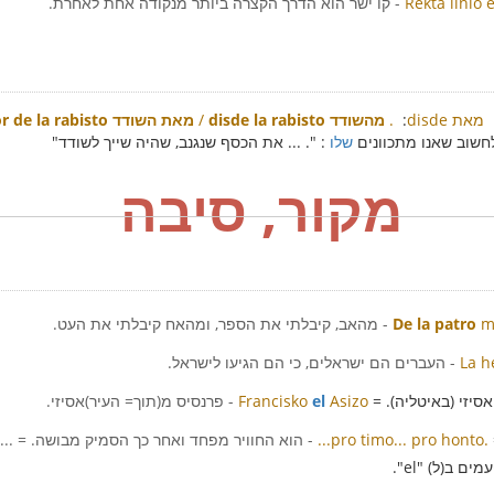
Rekta linio 
- קו ישר הוא הדרך הקצרה ביותר מנקודה אחת לאחרת.
disde מאת
:
.
disde la rabisto מהשודד
/
for de la rabisto מאת השודד
לחשוב שאנו מתכוונים
שלו
: ". ... את הכסף שנגנב, שהיה שייך לשודד"
מקור, סיבה
mi
De la patro
- מהאב, קיבלתי את הספר, ומהאח קיבלתי את העט.
La h
- העברים הם ישראלים, כי הם הגיעו לישראל.
סיזי (באיטליה). =
Asizo
el
Francisko
- פרנסיס מ(תוך= העיר)אסיזי.
...pro timo... pro honto.
- הוא החוויר מפחד ואחר כך הסמיק מבושה. = ...