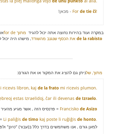
estas la plej mallonga vojo
de unu punkto
al alia.
!
de tie ĉi
For
- מכאן!
במקרה ועוד בהירות נחוצה אתה יכול להגיד
for de מתוך
או
de la rabisto
את הכסף שנגנב מהשודד
, מישהו היה יכול 
מתוך, של
ניתן גם להציג את המקור או את הגורם:
 ricevis libron, kaj
de la frato
mi ricevis plumon.
ebreoj estas Izraelidoj, ĉar ili devenas
de Izraelo
.
de Asizo
Francisko
= פרנסיס הזה , אשר מגיע מהעיר א
=
Li paliĝis
de timo
kaj poste li ruĝiĝis
de honto
.
למען גורם , אנו משתמשים בדרך כלל ב(עבור) "pro" ולפעמים ב(ל) "el".