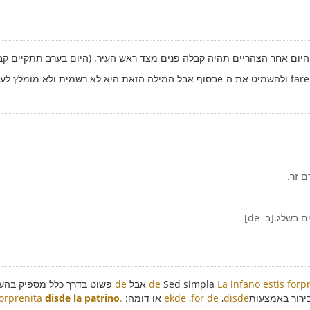
: היום אחר הצהריים תהיה קבלה פנים מצד ראש העיר. (היום בערב תתקיים קבל
ם זר.
 בשלג.[ב=de]
La infano estis forp
Sed simpla
de
אבל
de
פשוט בדרך כלל מספיק בהש
ירור באמצעות
disde
,
for de
,
ekde
או דומה:
.
disde la patrino
forprenita