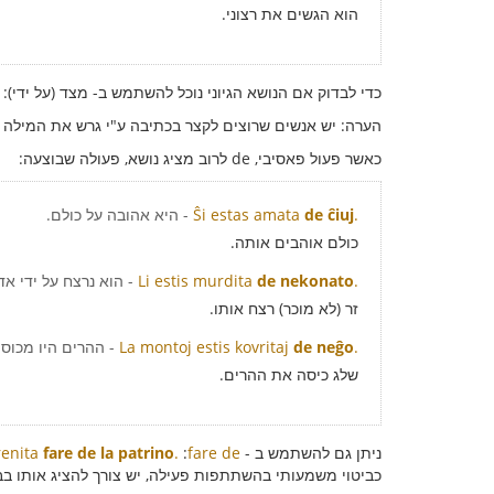
הוא הגשים את רצוני.
כדי לבדוק אם הנושא הגיוני נוכל להשתמש ב- מצד (על ידי)
הערה: יש אנשים שרוצים לקצר בכתיבה ע"י גרש את המילה fare ולהשמיט את ה-eבסוף אבל המילה הזאת היא לא רשמית ולא מומלץ לעשות זאת.
כאשר פעול פאסיבי, de לרוב מציג נושא, פעולה שבוצעה:
.
de ĉiuj
Ŝi estas amata
- היא אהובה על כולם.
כולם אוהבים אותה.
.
de nekonato
Li estis murdita
- הוא נרצח על ידי אד
זר (לא מוכר) רצח אותו.
.
de neĝo
La montoj estis kovritaj
- ההרים היו מכוסים
שלג כיסה את ההרים.
ניתן גם להשתמש ב -
fare de
:
.
fare de la patrino
renita
כביטוי משמעותי בהשתתפות פעילה, יש צורך להציג אותו בב