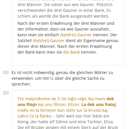
drei Männer. Sie sahen aus wie Gauner. Plötzlich
verschwanden die drei Gauner in einer Bank. Es
schien, als würde die Bank ausgeraubt werden.
Nach der ersten Erwähnung der drei Männer und
der Information, dass sie wie Gauner aussahen,
kann man sie einfach
die(drei) Gauner
nennen. Der
Satzteil
die(drei) Gauner
dient als Eigenname genau
dieser drei Männer. Nach der ersten Erwähnung
der Bank kann man sie
die Bank
nennen.
Es ist nicht notwendig, genau die gleichen Wörter zu
verwenden, um mit
la
über die gleiche Sache zu
sprechen:
Tre malproksime de ĉi tie loĝis reĝo, kiu havis
dek
unu filojn
kaj unu filinon, Elizon.
La dek unu fratoj
iradis en la lernejon kun stelo sur la brusto kaj
sabro ĉe la flanko.
- Sehr weit von hier lebte ein
König, der hatte elf Söhne und eine Tochter, Elisa.
Die elf Brüder gingen mit einem Stern auf der Brust