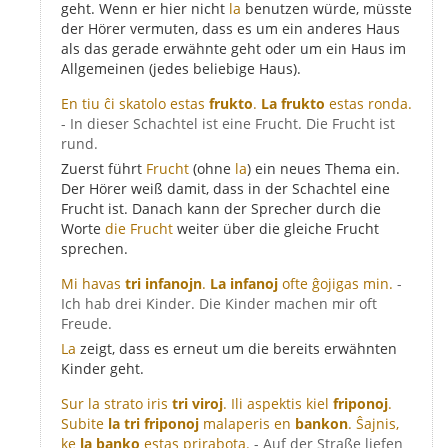
geht. Wenn er hier nicht
la
benutzen würde, müsste
der Hörer vermuten, dass es um ein anderes Haus
als das gerade erwähnte geht oder um ein Haus im
Allgemeinen (jedes beliebige Haus).
En tiu ĉi skatolo estas
frukto
.
La frukto
estas ronda.
- In dieser Schachtel ist eine Frucht. Die Frucht ist
rund.
Zuerst führt
Frucht
(ohne
la
) ein neues Thema ein.
Der Hörer weiß damit, dass in der Schachtel eine
Frucht ist. Danach kann der Sprecher durch die
Worte
die Frucht
weiter über die gleiche Frucht
sprechen.
Mi havas
tri infanojn
.
La infanoj
ofte ĝojigas min.
-
Ich hab drei Kinder. Die Kinder machen mir oft
Freude.
La
zeigt, dass es erneut um die bereits erwähnten
Kinder geht.
Sur la strato iris
tri viroj
. Ili aspektis kiel
friponoj
.
Subite
la tri friponoj
malaperis en
bankon
. Ŝajnis,
ke
la banko
estas prirabota.
- Auf der Straße liefen