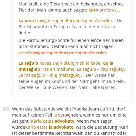
Man stellt eine Tierart wie ein bekanntes, einzelnes
Tier dar. Man könnte auch sagen:
Kato
preferas...
La urso
troviĝas kaj en Eŭropo kaj en Ameriko.
- Der
Bär ist sowohl in Europa als auch in Amerika zu
finden.
Die Formulierung könnte für einen einzelnen Bären
nicht stimmen. Deshalb kann man nicht sagen:
Urso troviĝas kaj en Eŭropo kaj en Ameriko.
La saĝulo
havas siajn okulojn en la kapo, kaj
la
malsaĝulo
iras en mallumo.
La saĝulo
=
ĉiuj saĝuloj
.
La malsaĝulo
=
ĉiuj malsaĝuloj
.
- Der Weise hat
seine Augen im Kopf und der Narr geht im Dunkeln.
Der Weise = alle Weisen. Der Narr = alle Narren.
Wenn das Substantiv wie ein Prädikativum auftritt, darf
man auf keinen Fall
la
verwenden, wenn es nur um eine
Art geht:
Karlo estas
advokato
.
Wenn man sagen
würde
Karlo estas
la advokato
, wäre die Bedeutung "Karl
ist dieser bestimmte Rechtsanwalt, den du kennst" oder