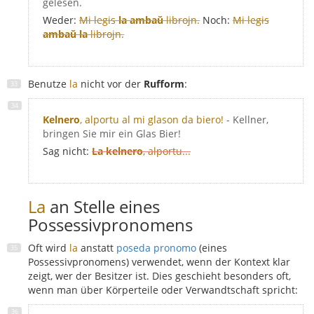
gelesen.
Weder:
Mi legis
la ambaŭ
librojn.
Noch:
Mi legis
ambaŭ la
librojn.
Benutze
la
nicht vor der
Rufform
:
Kelnero
, alportu al mi glason da biero!
- Kellner,
bringen Sie mir ein Glas Bier!
Sag nicht:
La kelnero
, alportu...
La
an Stelle eines
Possessivpronomens
Oft wird
la
anstatt
poseda pronomo
(eines
Possessivpronomens) verwendet, wenn der Kontext klar
zeigt, wer der Besitzer ist. Dies geschieht besonders oft,
wenn man über Körperteile oder Verwandtschaft spricht: