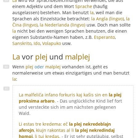
La
wird vor Sprachbezeichnungen verwendet, die aus
einem Adjektiv und dem Wort
Sprache
(häufig
ausgelassen) bestehen. Man benutzt
la
, weil man die
Sprachen als Einzelstücke betrachtet:
la Angla (lingvo)
,
la
Ĉina (lingvo)
,
la Nederlanda (lingvo)
usw. Doch man sollte
la
nicht bei den wenigen Sprachen benutzen, die einen
eigenen Substantiv-Namen haben, z.B.
Esperanto
,
Sanskrito
,
Ido
,
Volapuko
usw.
La
vor
plej
und
malplej
Wenn
plej
oder
malplej
vorhanden ist, geht es
normalerweise um etwas einzigartiges und man benutzt
la
:
La malfeliĉa infano forkuris kaj kaŝis sin en
la plej
proksima arbaro
.
- Das unglückliche Kind lief fort
und versteckte sich im am nächsten gelegenen
Wald.
Li estas tre kredema: eĉ
la plej nekredeblajn
aferojn
, kiujn rakontas al li
la plej nekredindaj
homoj
, li tuj kredas.
- Er ist sehr gutgläubig, selbst