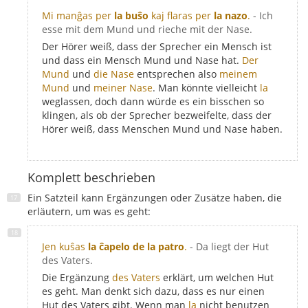
Mi manĝas per
la buŝo
kaj flaras per
la nazo
.
- Ich
esse mit dem Mund und rieche mit der Nase.
Der Hörer weiß, dass der Sprecher ein Mensch ist
und dass ein Mensch Mund und Nase hat.
Der
Mund
und
die Nase
entsprechen also
meinem
Mund
und
meiner Nase
. Man könnte vielleicht
la
weglassen, doch dann würde es ein bisschen so
klingen, als ob der Sprecher bezweifelte, dass der
Hörer weiß, dass Menschen Mund und Nase haben.
Komplett beschrieben
Ein Satzteil kann Ergänzungen oder Zusätze haben, die
erläutern, um was es geht:
Jen kuŝas
la ĉapelo de la patro
.
- Da liegt der Hut
des Vaters.
Die Ergänzung
des Vaters
erklärt, um welchen Hut
es geht. Man denkt sich dazu, dass es nur einen
Hut des Vaters gibt. Wenn man
la
nicht benutzen