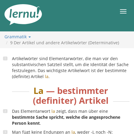
Zum
Inhalt
Men
Grammatik
9
Der Artikel und andere Artikelwörter (Determinative)
Artikelwörter sind Elementarwörter, die man vor den
substantivischen Satzteil stellt, um die Identität der Sache
festzulegen. Das wichtigste Artikelwort ist der bestimmte
(definite) Artikel
la
.
La
— bestimmter
(definiter) Artikel
Das Elementarwort
la
zeigt, dass man über eine
bestimmte Sache spricht, welche die angesprochene
Person kennt
.
Man fügt keine Endungen an
la
, weder -J, noch -N: