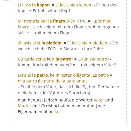
Li levis
la kapon
.
=
Li levis sian kapon.
- Er hob den
Kopf. = Er hob seinen Kopf.
Mi montris per
la fingro
, kien li iru.
=
...per mia
fingro...
- Ich zeigte mit dem Finger, wohin er gehen
soll. = ... mit meinem Finger.
Ŝi lavis al si
la piedojn
.
=
Ŝi lavis siajn piedojn.
- Sie
wusch sich die Füße. = Sie wusch ihre Füße.
Ĉu Karlo venis kun
la patro
?
=
...kun sia patro?
-
Kommt Karl mit dem Vater? = ... mit seinem Vater?
Diru al
la patro
, ke mi estas diligenta.
La patro
=
mia patro
(la patro de la parolanto)
- Erzähle dem Vater, dass ich fleißig bin. Der Vater =
mein Vater (der Vater des Sprechers).
man benutzt jedoch häufig die Wörter
Vater
und
Mutter
(mit Großbuchstaben am Anfant) wie
Eigennamen ohne
la
.