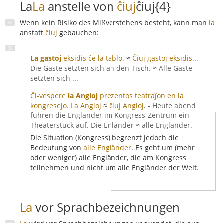
La
La
anstelle von
ĉiuj
ĉiuj{4}
Wenn kein Risiko des Mißverstehens besteht, kann man
la
anstatt
ĉiuj
gebauchen:
La gastoj
eksidis ĉe la tablo.
≈
Ĉiuj gastoj eksidis...
-
Die Gäste setzten sich an den Tisch. ≈ Alle Gäste
setzten sich ...
Ĉi-vespere
la Angloj
prezentos teatraĵon en la
kongresejo.
La Angloj
≈
ĉiuj Angloj
.
- Heute abend
führen die Engländer im Kongress-Zentrum ein
Theaterstück auf. Die Enländer ≈ alle Engländer.
Die Situation (Kongress) begrenzt jedoch die
Bedeutung von
alle Engländer
. Es geht um (mehr
oder weniger) alle Engländer, die am Kongress
teilnehmen und nicht um alle Engländer der Welt.
La
vor Sprachbezeichnungen