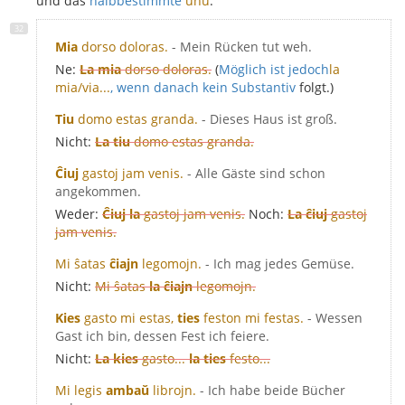
und das
halbbestimmte
unu
:
Mia
dorso doloras.
- Mein Rücken tut weh.
Ne:
La mia
dorso doloras.
(
Möglich ist jedoch
la
mia/via...
, wenn danach kein Substantiv
folgt.)
Tiu
domo estas granda.
- Dieses Haus ist groß.
Nicht:
La tiu
domo estas granda.
Ĉiuj
gastoj jam venis.
- Alle Gäste sind schon
angekommen.
Weder:
Ĉiuj la
gastoj jam venis.
Noch:
La ĉiuj
gastoj
jam venis.
Mi ŝatas
ĉiajn
legomojn.
- Ich mag jedes Gemüse.
Nicht:
Mi ŝatas
la ĉiajn
legomojn.
Kies
gasto mi estas,
ties
feston mi festas.
- Wessen
Gast ich bin, dessen Fest ich feiere.
Nicht:
La kies
gasto...
la ties
festo...
Mi legis
ambaŭ
librojn.
- Ich habe beide Bücher