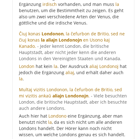
Ergänzung
irdisch
vorhanden, und man muss
la
benutzen, um die Bestimmtheit zu zeigen. Es geht
also um zwei verschiedene Arten der Venus, die
göttliche und die irdische Venus.
Ĉiuj konas
Londonon
, la ĉefurbon de Britio, sed ne
ĉiuj konas
la aliajn Londonojn
en Usono kaj
Kanado.
- Jeder kennt London, die britische
Hauptstadt, aber nicht jeder kenn die anderen
Londons in den Vereinigten Staaten und Kanada.
London
hat kein
la
. Der Ausdruck
aliaj Londonoj
hat
jedoch die Ergänzung
aliaj
, und erhält daher auch
la
.
Multaj vizitis Londonon, la ĉefurbon de Britio, sed
mi vizitis ankaŭ
aliajn Londonojn
.
- Viele besuchten
London, die britische Hauptstadt, aber ich besuchte
auch andere Londons.
Auch hier hat
Londono
eine Ergänzung, aber man
benutzt nicht
la
, da es sich nicht um alle anderen
Londons handelt. Der Hörer kann noch nicht
wissen, um welche Londons genau es sich handelt.