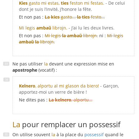
Kies
gasto mi estas,
ties
feston mi festas.
- De celui
dont je suis l’invité, j’honore la fête.
Et non pas :
La kies
gasto...
la ties
festo...
Mi legis
ambaŭ
librojn.
- J’ai lu les deux livres.
Et non pas :
Mi legis
la ambaŭ
librojn.
ni :
Mi legis
ambaŭ la
librojn.
Ne pas utiliser
la
devant une expression mise en
apostrophe
(vocatif) :
Kelnero
, alportu al mi glason da biero!
- Garçon,
apportez-moi un verre de bière !
Ne dites pas :
La kelnero
, alportu...
La
pour remplacer un possessif
On utilise souvent
la
à la place du
possessif
quand le