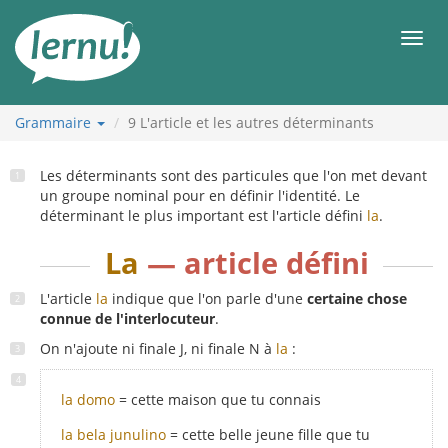
Aller
au
Men
contenu
Grammaire
9
L'article et les autres déterminants
Les déterminants sont des particules que l'on met devant
un groupe nominal pour en définir l'identité. Le
déterminant le plus important est l'article défini
la
.
La
— article défini
L'article
la
indique que l'on parle d'une
certaine chose
connue de l'interlocuteur
.
On n'ajoute ni finale J, ni finale N à
la
:
la domo
= cette maison que tu connais
la bela junulino
= cette belle jeune fille que tu