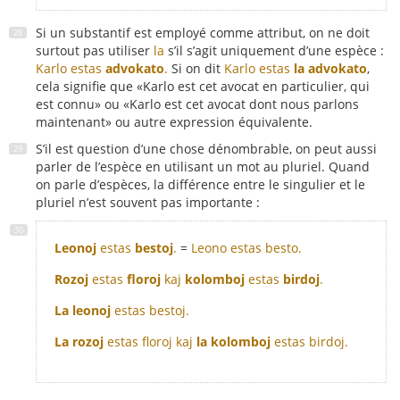
Si un substantif est employé comme attribut, on ne doit
surtout pas utiliser
la
s’il s’agit uniquement d’une espèce :
Karlo estas
advokato
.
Si on dit
Karlo estas
la advokato
,
cela signifie que «Karlo est cet avocat en particulier, qui
est connu» ou «Karlo est cet avocat dont nous parlons
maintenant» ou autre expression équivalente.
S’il est question d’une chose dénombrable, on peut aussi
parler de l’espèce en utilisant un mot au pluriel. Quand
on parle d’espèces, la différence entre le singulier et le
pluriel n’est souvent pas importante :
Leonoj
estas
bestoj
.
=
Leono estas besto.
Rozoj
estas
floroj
kaj
kolomboj
estas
birdoj
.
La leonoj
estas bestoj.
La rozoj
estas floroj kaj
la kolomboj
estas birdoj.