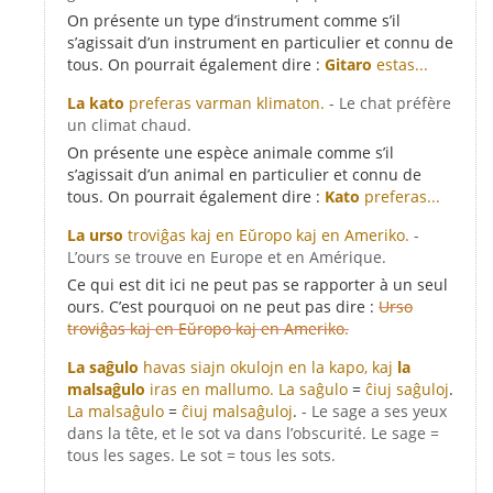
On présente un type d’instrument comme s’il
s’agissait d’un instrument en particulier et connu de
tous. On pourrait également dire :
Gitaro
estas...
La kato
preferas varman klimaton.
- Le chat préfère
un climat chaud.
On présente une espèce animale comme s’il
s’agissait d’un animal en particulier et connu de
tous. On pourrait également dire :
Kato
preferas...
La urso
troviĝas kaj en Eŭropo kaj en Ameriko.
-
L’ours se trouve en Europe et en Amérique.
Ce qui est dit ici ne peut pas se rapporter à un seul
ours. C’est pourquoi on ne peut pas dire :
Urso
troviĝas kaj en Eŭropo kaj en Ameriko.
La saĝulo
havas siajn okulojn en la kapo, kaj
la
malsaĝulo
iras en mallumo.
La saĝulo
=
ĉiuj saĝuloj
.
La malsaĝulo
=
ĉiuj malsaĝuloj
.
- Le sage a ses yeux
dans la tête, et le sot va dans l’obscurité. Le sage =
tous les sages. Le sot = tous les sots.