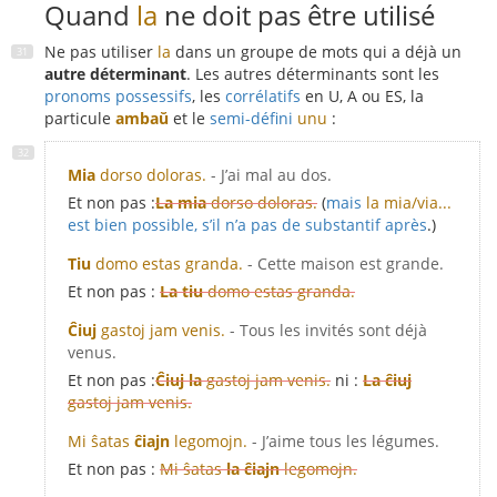
Quand
la
ne doit pas être utilisé
Ne pas utiliser
la
dans un groupe de mots qui a déjà un
autre déterminant
. Les autres déterminants sont les
pronoms possessifs
, les
corrélatifs
en U, A ou ES, la
particule
ambaŭ
et le
semi-défini
unu
:
Mia
dorso doloras.
- J’ai mal au dos.
Et non pas :
La mia
dorso doloras.
(
mais
la mia/via...
est bien possible, s’il n’a pas de substantif après
.)
Tiu
domo estas granda.
- Cette maison est grande.
Et non pas :
La tiu
domo estas granda.
Ĉiuj
gastoj jam venis.
- Tous les invités sont déjà
venus.
Et non pas :
Ĉiuj la
gastoj jam venis.
ni :
La ĉiuj
gastoj jam venis.
Mi ŝatas
ĉiajn
legomojn.
- J’aime tous les légumes.
Et non pas :
Mi ŝatas
la ĉiajn
legomojn.