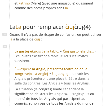
et
Patrino
(Mère) (avec une majuscule) quasiment
comme des noms propres sans
la
.
La
La
pour remplacer
ĉiuj
ĉiuj{4}
Quand il n’y a pas de risque de confusion, on peut utiliser
la
à la place de
ĉiuj
:
La gastoj
eksidis ĉe la tablo.
≈
Ĉiuj gastoj eksidis...
-
Les invités s’assirent à table. ≈ Tous les invités
s’assirent.
Ĉi-vespere
la Angloj
prezentos teatraĵon en la
kongresejo.
La Angloj
≈
ĉiuj Angloj
.
- Ce soir les
Anglais présenteront une pièce théâtre dans la
salle du congrès. Les Anglais ≈ tous les Anglais.
La situation (le congrès) limite cependant la
signification de «tous les Anglais». Il s’agit (plus ou
moins) de tous les Anglais qui participent au
congrès, et non pas de tous les Anglais du monde.