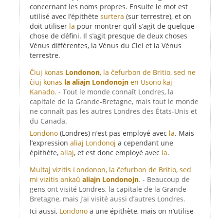
concernant les noms propres. Ensuite le mot est
utilisé avec l’épithète
surtera
(sur terrestre), et on
doit utiliser
la
pour montrer qu’il s’agit de quelque
chose de défini. Il s’agit presque de deux choses
Vénus différentes, la Vénus du Ciel et la Vénus
terrestre.
Ĉiuj konas
Londonon
, la ĉefurbon de Britio, sed ne
ĉiuj konas
la aliajn Londonojn
en Usono kaj
Kanado.
- Tout le monde connaît Londres, la
capitale de la Grande-Bretagne, mais tout le monde
ne connaît pas les autres Londres des États-Unis et
du Canada.
Londono
(Londres) n’est pas employé avec
la
. Mais
l’expression
aliaj Londonoj
a cependant une
épithète,
aliaj
, et est donc employé avec
la
.
Multaj vizitis Londonon, la ĉefurbon de Britio, sed
mi vizitis ankaŭ
aliajn Londonojn
.
- Beaucoup de
gens ont visité Londres, la capitale de la Grande-
Bretagne, mais j’ai visité aussi d’autres Londres.
Ici aussi,
Londono
a une épithète, mais on n’utilise