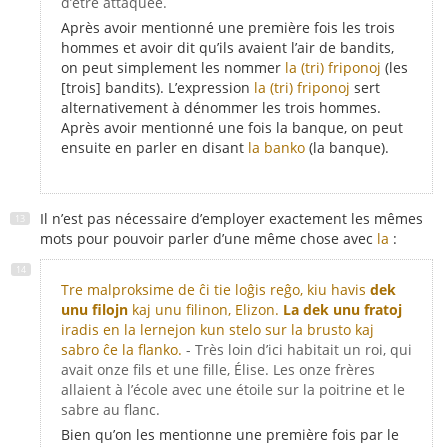
d’être attaquée.
Après avoir mentionné une première fois les trois
hommes et avoir dit qu’ils avaient l’air de bandits,
on peut simplement les nommer
la (tri) friponoj
(les
[trois] bandits). L’expression
la (tri) friponoj
sert
alternativement à dénommer les trois hommes.
Après avoir mentionné une fois la banque, on peut
ensuite en parler en disant
la banko
(la banque).
Il n’est pas nécessaire d’employer exactement les mêmes
mots pour pouvoir parler d’une même chose avec
la
:
Tre malproksime de ĉi tie loĝis reĝo, kiu havis
dek
unu filojn
kaj unu filinon, Elizon.
La dek unu fratoj
iradis en la lernejon kun stelo sur la brusto kaj
sabro ĉe la flanko.
- Très loin d’ici habitait un roi, qui
avait onze fils et une fille, Élise. Les onze frères
allaient à l’école avec une étoile sur la poitrine et le
sabre au flanc.
Bien qu’on les mentionne une première fois par le