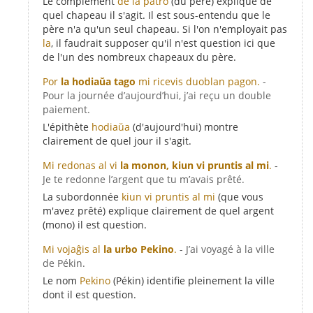
Le complément
de la patro
(du père) explique de
quel chapeau il s'agit. Il est sous-entendu que le
père n'a qu'un seul chapeau. Si l'on n'employait pas
la
, il faudrait supposer qu'il n'est question ici que
de l'un des nombreux chapeaux du père.
Por
la hodiaŭa tago
mi ricevis duoblan pagon.
-
Pour la journée d’aujourd’hui, j’ai reçu un double
paiement.
L'épithète
hodiaŭa
(d'aujourd'hui) montre
clairement de quel jour il s'agit.
Mi redonas al vi
la monon, kiun vi pruntis al mi
.
-
Je te redonne l’argent que tu m’avais prêté.
La subordonnée
kiun vi pruntis al mi
(que vous
m'avez prêté) explique clairement de quel argent
(mono) il est question.
Mi vojaĝis al
la urbo Pekino
.
- J’ai voyagé à la ville
de Pékin.
Le nom
Pekino
(Pékin) identifie pleinement la ville
dont il est question.