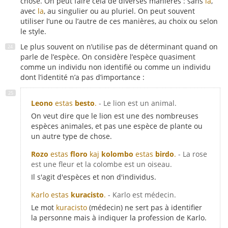
chose. On peut faire cela de diverses manières : sans
la
,
avec
la
, au singulier ou au pluriel. On peut souvent
utiliser l’une ou l’autre de ces manières, au choix ou selon
le style.
Le plus souvent on n’utilise pas de déterminant quand on
parle de l’espèce. On considère l’espèce quasiment
comme un individu non identifié ou comme un individu
dont l’identité n’a pas d’importance :
Leono
estas
besto
.
- Le lion est un animal.
On veut dire que le lion est une des nombreuses
espèces animales, et pas une espèce de plante ou
un autre type de chose.
Rozo
estas
floro
kaj
kolombo
estas
birdo
.
- La rose
est une fleur et la colombe est un oiseau.
Il s'agit d'espèces et non d'individus.
Karlo estas
kuracisto
.
- Karlo est médecin.
Le mot
kuracisto
(médecin) ne sert pas à identifier
la personne mais à indiquer la profession de Karlo.