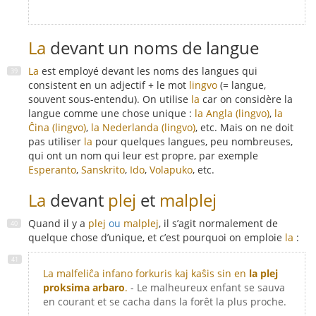
La
devant un noms de langue
La
est employé devant les noms des langues qui
consistent en un adjectif + le mot
lingvo
(= langue,
souvent sous-entendu). On utilise
la
car on considère la
langue comme une chose unique :
la Angla (lingvo)
,
la
Ĉina (lingvo)
,
la Nederlanda (lingvo)
, etc. Mais on ne doit
pas utiliser
la
pour quelques langues, peu nombreuses,
qui ont un nom qui leur est propre, par exemple
Esperanto
,
Sanskrito
,
Ido
,
Volapuko
, etc.
La
devant
plej
et
malplej
Quand il y a
plej
ou
malplej
, il s’agit normalement de
quelque chose d’unique, et c’est pourquoi on emploie
la
:
La malfeliĉa infano forkuris kaj kaŝis sin en
la plej
proksima arbaro
.
- Le malheureux enfant se sauva
en courant et se cacha dans la forêt la plus proche.