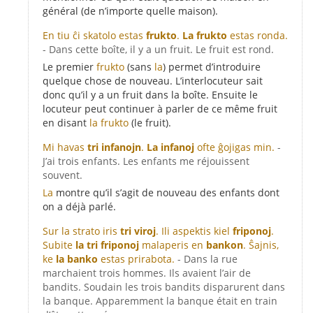
général (de n’importe quelle maison).
En tiu ĉi skatolo estas
frukto
.
La frukto
estas ronda.
- Dans cette boîte, il y a un fruit. Le fruit est rond.
Le premier
frukto
(sans
la
) permet d’introduire
quelque chose de nouveau. L’interlocuteur sait
donc qu’il y a un fruit dans la boîte. Ensuite le
locuteur peut continuer à parler de ce même fruit
en disant
la frukto
(le fruit).
Mi havas
tri infanojn
.
La infanoj
ofte ĝojigas min.
-
J’ai trois enfants. Les enfants me réjouissent
souvent.
La
montre qu’il s’agit de nouveau des enfants dont
on a déjà parlé.
Sur la strato iris
tri viroj
. Ili aspektis kiel
friponoj
.
Subite
la tri friponoj
malaperis en
bankon
. Ŝajnis,
ke
la banko
estas prirabota.
- Dans la rue
marchaient trois hommes. Ils avaient l’air de
bandits. Soudain les trois bandits disparurent dans
la banque. Apparemment la banque était en train