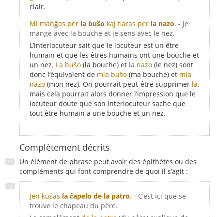
clair.
Mi manĝas per
la buŝo
kaj flaras per
la nazo
.
- Je
mange avec la bouche et je sens avec le nez.
L’interlocuteur sait que le locuteur est un être
humain et que les êtres humains ont une bouche et
un nez.
La buŝo
(la bouche) et
la nazo
(le nez) sont
donc l’équivalent de
mia buŝo
(ma bouche) et
mia
nazo
(mon nez). On pourrait peut-être supprimer
la
,
mais cela pourrait alors donner l’impression que le
locuteur doute que son interlocuteur sache que
tout être humain a une bouche et un nez.
Complètement décrits
Un élément de phrase peut avoir des épithètes ou des
compléments qui font comprendre de quoi il s’agit :
Jen kuŝas
la ĉapelo de la patro
.
- C’est ici que se
trouve le chapeau du père.