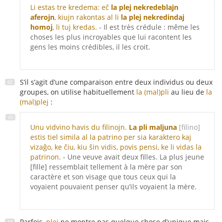
Li estas tre kredema: eĉ
la plej nekredeblajn
aferojn
, kiujn rakontas al li
la plej nekredindaj
homoj
, li tuj kredas.
- Il est très crédule : même les
choses les plus incroyables que lui racontent les
gens les moins crédibles, il les croit.
S’il s’agit d’une comparaison entre deux individus ou deux
groupes, on utilise habituellement
la (mal)pli
au lieu de
la
(mal)plej
:
Unu vidvino havis du filinojn.
La pli maljuna
[filino]
estis tiel simila al la patrino per sia karaktero kaj
vizaĝo, ke ĉiu, kiu ŝin vidis, povis pensi, ke li vidas la
patrinon.
- Une veuve avait deux filles. La plus jeune
[fille] ressemblait tellement à la mère par son
caractère et son visage que tous ceux qui la
voyaient pouvaient penser qu’ils voyaient la mère.
Parfois,
plej
ne montre pas quelque chose d’unique mais