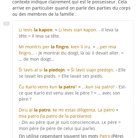
contexte indique clairement qui est le possesseur. Cela
arrive en particulier quand on parle des parties du corps
ou des membres de la famille :
Li levis
la kapon
.
=
Li levis sian kapon.
- Il leva la
tête = Il leva sa tête.
Mi montris per
la fingro
, kien li iru.
=
...per mia
fingro...
- Je montrai du doigt, là où il devait aller. =
… de mon doigt…
Ŝi lavis al si
la piedojn
.
=
Ŝi lavis siajn piedojn.
- Elle
se lavait les pieds. = Elle lavait ses pieds.
Ĉu Karlo venis kun
la patro
?
=
...kun sia patro?
- Est-
ce que Karlo est venu avec le père ? = … avec son
père ?
Diru al
la patro
, ke mi estas diligenta.
La patro
=
mia patro
(la patro de la parolanto)
- Dis au père que je suis consciencieux. Le père =
mon père (le père de celui qui parle).
On utilise cependant souvent les mots
Patro
(Père)