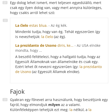
Egy dolog lehet ismert, mert teljesen egyedülálló, mert
csak egy ilyen dolog van, vagy mert annyira különleges,
hogy csakis arról lehet szó:
La ĉielo
estas blua.
- Az ég kék.
Mindenki tudja, hogy van ég. Tehát egyszerűen így
is nevezhetjük:
la ĉielo
(az ég).
La prezidanto de Usono
diris, ke...
- Az USA elnöke
mondta, hogy ...
A beszélő feltételezi, hogy a hallgató tudja, hogy az
Egyesült Államoknak van államelnöke és csak egy.
Ezért lehet őt nevezni egyszerűen így:
la prezidanto
de Usono
(az Egyesült Államok elnöke).
Fajok
Gyakran egy főnevet arra használunk, hogy beszéljünk egy
fajról, hogy elmondjuk
milyen
az a valami.
Különféleképpen tehetjük ezt meg:
la
nélkül, a
la