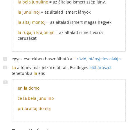
la bela junulino
= az általad ismert szép lány.
la junulinoj
= az általad ismert lányok
la altaj montoj
= az általad ismert magas hegyek
la ruĝajn krajonojn
= az általad ismert vörös
ceruzákat
egyes esetekben használható a
l'
rövid, hiányjeles alakja
.
La
a főnév más jelzői előtt áll. Esetleges
elöljárószót
tehetünk a
la
elé:
en
la
domo
ĉe
la
bela junulino
pri
la
altaj domoj