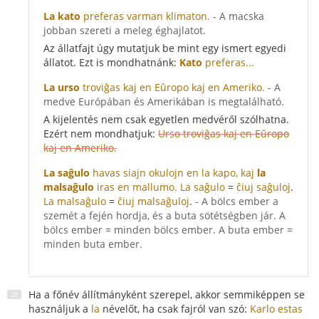
La kato
preferas varman klimaton.
- A macska
jobban szereti a meleg éghajlatot.
Az állatfajt úgy mutatjuk be mint egy ismert egyedi
állatot. Ezt is mondhatnánk:
Kato
preferas...
La urso
troviĝas kaj en Eŭropo kaj en Ameriko.
- A
medve Európában és Amerikában is megtalálható.
A kijelentés nem csak egyetlen medvéről szólhatna.
Ezért nem mondhatjuk:
Urso troviĝas kaj en Eŭropo
kaj en Ameriko.
La saĝulo
havas siajn okulojn en la kapo, kaj
la
malsaĝulo
iras en mallumo.
La saĝulo
=
ĉiuj saĝuloj
.
La malsaĝulo
=
ĉiuj malsaĝuloj
.
- A bölcs ember a
szemét a fején hordja, és a buta sötétségben jár. A
bölcs ember = minden bölcs ember. A buta ember =
minden buta ember.
Ha a főnév állítmányként szerepel, akkor semmiképpen se
használjuk a
la
névelőt, ha csak fajról van szó:
Karlo estas