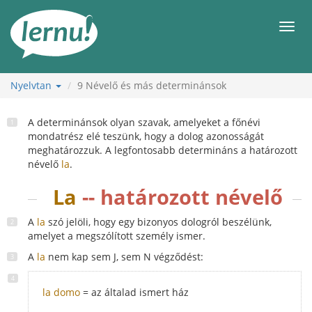
Tartalom
Men
Nyelvtan
9
Névelő és más determinánsok
A determinánsok olyan szavak, amelyeket a főnévi
mondatrész elé teszünk, hogy a dolog azonosságát
meghatározzuk. A legfontosabb determináns a határozott
névelő
la
.
La
-- határozott névelő
A
la
szó jelöli, hogy egy bizonyos dologról beszélünk,
amelyet a megszólított személy ismer.
A
la
nem kap sem J, sem N végződést:
la domo
= az általad ismert ház