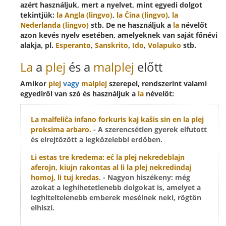
azért használjuk, mert a nyelvet, mint egyedi dolgot
tekintjük:
la Angla (lingvo)
,
la Ĉina (lingvo)
,
la
Nederlanda (lingvo)
stb. De ne használjuk a
la
névelőt
azon kevés nyelv esetében, amelyeknek van saját főnévi
alakja, pl.
Esperanto
,
Sanskrito
,
Ido
,
Volapuko
stb.
La
a
plej
és a
malplej
előtt
Amikor
plej
vagy
malplej
szerepel, rendszerint valami
egyediről van szó és használjuk a
la
névelőt:
La malfeliĉa infano forkuris kaj kaŝis sin en
la plej
proksima arbaro
.
- A szerencsétlen gyerek elfutott
és elrejtőzött a legközelebbi erdőben.
Li estas tre kredema: eĉ
la plej nekredeblajn
aferojn
, kiujn rakontas al li
la plej nekredindaj
homoj
, li tuj kredas.
- Nagyon hiszékeny: még
azokat a leghihetetlenebb dolgokat is, amelyet a
leghiteltelenebb emberek mesélnek neki, rögtön
elhiszi.