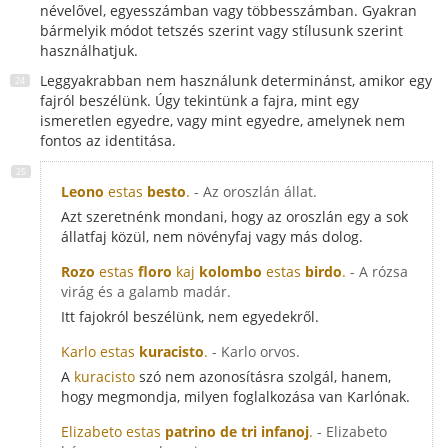
névelővel, egyesszámban vagy többesszámban. Gyakran
bármelyik módot tetszés szerint vagy stílusunk szerint
használhatjuk.
Leggyakrabban nem használunk determinánst, amikor egy
fajról beszélünk. Úgy tekintünk a fajra, mint egy
ismeretlen egyedre, vagy mint egyedre, amelynek nem
fontos az identitása.
Leono
estas
besto
.
- Az oroszlán állat.
Azt szeretnénk mondani, hogy az oroszlán egy a sok
állatfaj közül, nem növényfaj vagy más dolog.
Rozo
estas
floro
kaj
kolombo
estas
birdo
.
- A rózsa
virág és a galamb madár.
Itt fajokról beszélünk, nem egyedekről.
Karlo estas
kuracisto
.
- Karlo orvos.
A
kuracisto
szó nem azonosításra szolgál, hanem,
hogy megmondja, milyen foglalkozása van Karlónak.
Elizabeto estas
patrino de tri infanoj
.
- Elizabeto