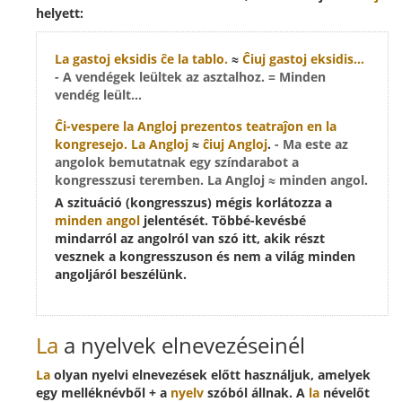
helyett:
La gastoj
eksidis ĉe la tablo.
≈
Ĉiuj gastoj eksidis...
- A vendégek leültek az asztalhoz. = Minden
vendég leült...
Ĉi-vespere
la Angloj
prezentos teatraĵon en la
kongresejo.
La Angloj
≈
ĉiuj Angloj
.
- Ma este az
angolok bemutatnak egy színdarabot a
kongresszusi teremben. La Angloj ≈ minden angol.
A szituáció (kongresszus) mégis korlátozza a
minden angol
jelentését. Többé-kevésbé
mindarról az angolról van szó itt, akik részt
vesznek a kongresszuson és nem a világ minden
angoljáról beszélünk.
La
a nyelvek elnevezéseinél
La
olyan nyelvi elnevezések előtt használjuk, amelyek
egy melléknévből + a
nyelv
szóból állnak. A
la
névelőt