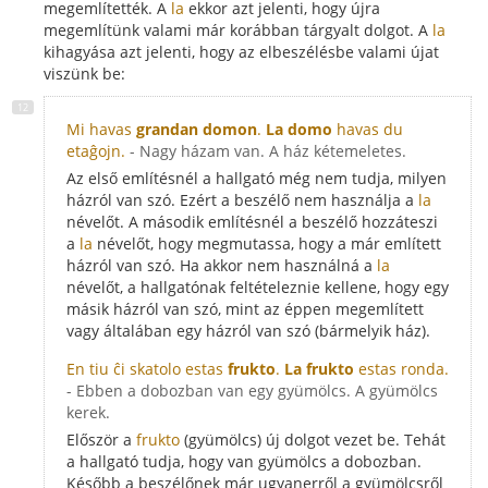
megemlítették. A
la
ekkor azt jelenti, hogy újra
megemlítünk valami már korábban tárgyalt dolgot. A
la
kihagyása azt jelenti, hogy az elbeszélésbe valami újat
viszünk be:
Mi havas
grandan domon
.
La domo
havas du
etaĝojn.
- Nagy házam van. A ház kétemeletes.
Az első említésnél a hallgató még nem tudja, milyen
házról van szó. Ezért a beszélő nem használja a
la
névelőt. A második említésnél a beszélő hozzáteszi
a
la
névelőt, hogy megmutassa, hogy a már említett
házról van szó. Ha akkor nem használná a
la
névelőt, a hallgatónak feltételeznie kellene, hogy egy
másik házról van szó, mint az éppen megemlített
vagy általában egy házról van szó (bármelyik ház).
En tiu ĉi skatolo estas
frukto
.
La frukto
estas ronda.
- Ebben a dobozban van egy gyümölcs. A gyümölcs
kerek.
Először a
frukto
(gyümölcs) új dolgot vezet be. Tehát
a hallgató tudja, hogy van gyümölcs a dobozban.
Később a beszélőnek már ugyanerről a gyümölcsről