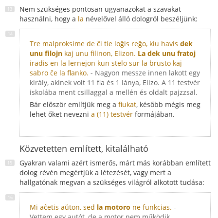
Nem szükséges pontosan ugyanazokat a szavakat
használni, hogy a
la
névelővel álló dologról beszéljünk:
Tre malproksime de ĉi tie loĝis reĝo, kiu havis
dek
unu filojn
kaj unu filinon, Elizon.
La dek unu fratoj
iradis en la lernejon kun stelo sur la brusto kaj
sabro ĉe la flanko.
- Nagyon messze innen lakott egy
király, akinek volt 11 fia és 1 lánya, Elizo. A 11 testvér
iskolába ment csillaggal a mellén és oldalt pajzzsal.
Bár először említjük meg a
fiukat
, később mégis meg
lehet őket nevezni
a (11) testvér
formájában.
Közvetetten említett, kitalálható
Gyakran valami azért ismerős, márt más korábban említett
dolog révén megértjük a létezését, vagy mert a
hallgatónak megvan a szükséges világról alkotott tudása:
Mi aĉetis aŭton, sed
la motoro
ne funkcias.
-
Vettem egy autót, de a motor nem működik.