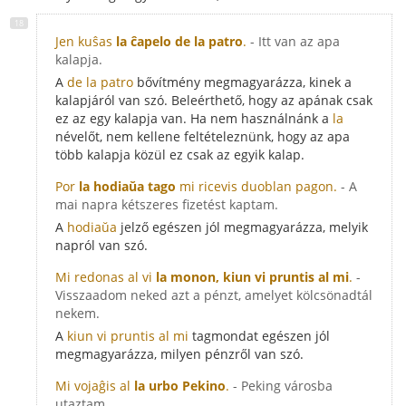
Jen kuŝas
la ĉapelo de la patro
.
- Itt van az apa
kalapja.
A
de la patro
bővítmény megmagyarázza, kinek a
kalapjáról van szó. Beleérthető, hogy az apának csak
ez az egy kalapja van. Ha nem használnánk a
la
névelőt, nem kellene feltételeznünk, hogy az apa
több kalapja közül ez csak az egyik kalap.
Por
la hodiaŭa tago
mi ricevis duoblan pagon.
- A
mai napra kétszeres fizetést kaptam.
A
hodiaŭa
jelző egészen jól megmagyarázza, melyik
napról van szó.
Mi redonas al vi
la monon, kiun vi pruntis al mi
.
-
Visszaadom neked azt a pénzt, amelyet kölcsönadtál
nekem.
A
kiun vi pruntis al mi
tagmondat egészen jól
megmagyarázza, milyen pénzről van szó.
Mi vojaĝis al
la urbo Pekino
.
- Peking városba
utaztam.