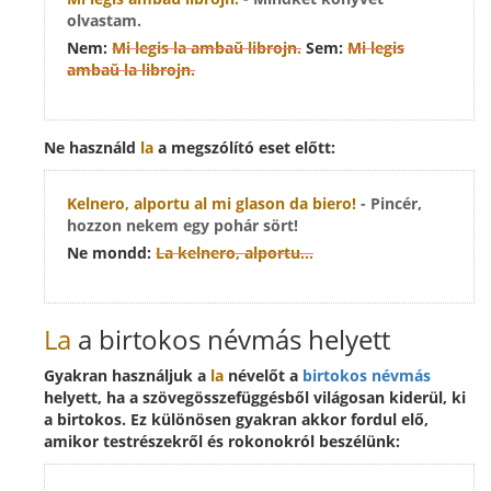
olvastam.
Nem:
Mi legis
la ambaŭ
librojn.
Sem:
Mi legis
ambaŭ la
librojn.
Ne használd
la
a
megszólító eset
előtt:
Kelnero
, alportu al mi glason da biero!
- Pincér,
hozzon nekem egy pohár sört!
Ne mondd:
La kelnero
, alportu...
La
a birtokos névmás helyett
Gyakran használjuk a
la
névelőt a
birtokos névmás
helyett, ha a szövegösszefüggésből világosan kiderül, ki
a birtokos. Ez különösen gyakran akkor fordul elő,
amikor testrészekről és rokonokról beszélünk: