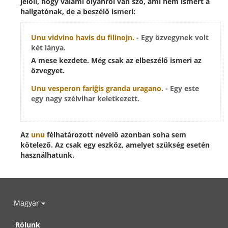
jelöli, hogy valami olyanról van szó, ami
nem ismert a
hallgatónak, de a beszélő ismeri
:
Unu vidvino
havis du filinojn.
- Egy özvegynek volt
két lánya.
A mese kezdete. Még csak az elbeszélő ismeri az
özvegyet.
Unu vesperon
fariĝis granda uragano.
- Egy este
egy nagy szélvihar keletkezett.
Az
unu
félhatározott névelő azonban soha sem
kötelező. Az csak egy eszköz, amelyet szükség esetén
használhatunk.
Magyar
Rólunk