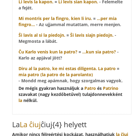
Li levis
la kapon
.
=
Li levis sian kapon.
- Felemelte
a fejét.
Mi montris per
la fingro
, kien li iru.
=
...per mia
fingro...
- Az ujjammal mutattam, merre menjen.
Ŝi lavis al si
la piedojn
.
=
Ŝi lavis siajn piedojn.
-
Megmosta a lábát.
Ĉu Karlo venis kun
la patro
?
=
...kun sia patro?
-
Karlo az apjával jött?
Diru al
la patro
, ke mi estas diligenta.
La patro
=
mia patro
(la patro de la parolanto)
- Mondd meg apámnak, hogy szorgalmas vagyok.
De mégis gyakran használjuk a
Patro
és
Patrino
szavakat (nagy kezdőbetűvel) tulajdonnevekként
la
nélkül.
La
La
ĉiuj
ĉiuj{4} helyett
Amikor nincs félreértési kockázat, használhatjuk
la
ĉiuj