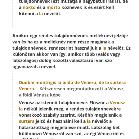
tulajdonnevek (ezt mutatja a nagybetűs írás is), de
a
nokto
és a
morto
köznevek is és ezért kell
kitenni a
la
névelőt.
Amikor egy rendes tulajdonnévnek melléknévi jelzője
van és ha ez a melléknév nem része magának a
tulajdonnévnek, rendszerint használjuk a
la
névelőt. Ez
különösen akkor van így, amikor több (valós vagy
látszólagos) dolog közötti választásról van szó
ugyanazzal a névvel.
Duoble montriĝis la bildo de Venero, de
la surtera
Venero
.
- Kétszeresen megmutatkozott a Vénusz,
a földi Vénusz képe.
Vénusz az istennő tulajdonneve. Először a
Vénusz
la
nélkül jelenik meg, a rendes tulajdonnevekre
vonatkozó szabály szerint. Később megjelenik a
surtera
jelző és használni kell a
la
névelőt a
határozottság megjelölése miatt. Látszólag két
különböző Vénuszról van szó, az égi Vénuszról és