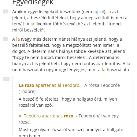
Egyediségek
Amikor egyediségekről beszélünk (nem
fajról
),
la
azt
jelenti, a beszélő feltételezi, hogy a megszólított ismeri a
témát. A
la
ilyenkor többé-kevésbé azt jelenti: "tudod,
miről beszélek".
A
la
(vagy más determináns) hiánya azt jelenti, hogy a
beszélő feltételezi, hogy a megszólított nem ismeri a
dolgot. A determináns hiánya többé-kevésbé azt jelenti,
"hogy te nem tudod, miről beszélek". A determináns
hiánya azt is jelentheti, hogy nem fontos az identitás. A
la
nem használata ugyanúgy lényeges, mint a
la
használata.
La rozo
apartenas al Teodoro.
- A rózsa Teodoróé
(Tódoré).
A beszélő feltételezi, hogy a hallgató érti, milyen
rózsáról van szó.
Al Teodoro apartenas
rozo
.
- Teodorónál van egy
rózsa.
Most egy olyan rózsáról van szó, amelyet a hallgató
nem ismer.