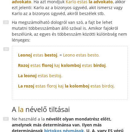
advokato
.
Ha azt mondjuk
Karlo estas
la advokato
, akkor
ezt jelenti: Karlo az a bizonyos ügyvéd, akit ismersz vagy
Karlo az a bizonyos ügyvéd, akiről beszélek stb.
Ha megszámolható dologról van szó, a fajt be lehet
mutatni többesszámban álló szóval is. Amikor fajokról
beszélünk, az egyes és többesszám közötti különbség nem
lényeges:
Leonoj
estas
bestoj
.
=
Leono estas besto.
Rozoj
estas
floroj
kaj
kolomboj
estas
birdoj
.
La leonoj
estas bestoj.
La rozoj
estas floroj kaj
la kolomboj
estas birdoj.
A
la
névelő tiltásai
Ne használd a la
névelőt olyan mondatrész előtt,
amelynek más
determinánsa
van. Ilyen más
determinánsok
birtokos névmások
, U, A, vagy ES végű