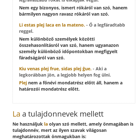
Nem egy bizonyos, ismert rókáról van szó, hanem
bármilyen nagyon ravasz rókáról van szó.
Li estas
plej laca
en la mateno.
- Ő a legfáradtabb
reggel.
Nem különböző személyek közötti
összehasonlításról van szó, hanem ugyanazon
személy különböző időpontokban megfigyelt
fáradságáról van szó.
Kiu venas
plej frue
, sidas
plej ĝue
.
- Aki a
legkorábban jön, a legjobb helyen fog ülni.
Plej
nem a főnévi mondatrész előtt áll, hanem a
határozói mondatrész előtt.
La
a tulajdonnevek mellett
Ne használjuk
la
olyan szó mellett, amely önmagában is
tulajdonnév, mert az ilyen szavak világosan
meghatározottak önmagukban is: