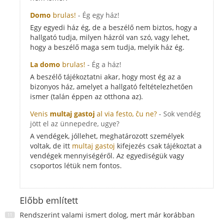
Domo
brulas!
- Ég egy ház!
Egy egyedi ház ég, de a beszélő nem biztos, hogy a
hallgató tudja, milyen házról van szó, vagy lehet,
hogy a beszélő maga sem tudja, melyik ház ég.
La domo
brulas!
- Ég a ház!
A beszélő tájékoztatni akar, hogy most ég az a
bizonyos ház, amelyet a hallgató feltételezhetően
ismer (talán éppen az otthona az).
Venis
multaj gastoj
al via festo, ĉu ne?
- Sok vendég
jött el az ünnepedre, ugye?
A vendégek, jóllehet, meghatározott személyek
voltak, de itt
multaj gastoj
kifejezés csak tájékoztat a
vendégek mennyiségéről. Az egyediségük vagy
csoportos létük nem fontos.
Előbb említett
Rendszerint valami ismert dolog, mert már korábban