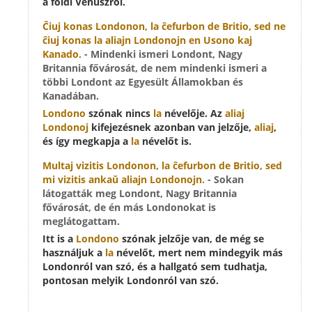
a földi Vénuszról.
Ĉiuj konas
Londonon
, la ĉefurbon de Britio, sed ne
ĉiuj konas
la aliajn Londonojn
en Usono kaj
Kanado.
- Mindenki ismeri Londont, Nagy
Britannia fővárosát, de nem mindenki ismeri a
többi Londont az Egyesült Államokban és
Kanadában.
Londono
szónak nincs
la
névelője. Az
aliaj
Londonoj
kifejezésnek azonban van jelzője,
aliaj
,
és így megkapja a
la
névelőt is.
Multaj vizitis Londonon, la ĉefurbon de Britio, sed
mi vizitis ankaŭ
aliajn Londonojn
.
- Sokan
látogatták meg Londont, Nagy Britannia
fővárosát, de én más Londonokat is
meglátogattam.
Itt is a
Londono
szónak jelzője van, de még se
használjuk a
la
névelőt, mert nem mindegyik más
Londonról van szó, és a hallgató sem tudhatja,
pontosan melyik Londonról van szó.