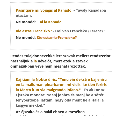
Pasintjare mi vojaĝis al
Kanado
.
- Tavaly Kanadába
utaztam.
Ne mondd:
...al
la Kanado
.
Kie estas
Francisko
?
- Hol van Francisko (Ferenc)?
Ne mondd:
Kie estas
la Francisko
?
Rendes tulajdonnevekké lett szavak mellett rendszerint
használjuk a
la
névelőt, mert ezek a szavak
önmagukban véve nem meghatározottak.
Kaj tiam
la Nokto
diris: "Tenu vin dekstre kaj eniru
en la malluman pinarbaron, mi vidis, ke tien foriris
la Morto
kun via malgranda infano."
- És akkor az
Éjszaka mondta: "Menj jobbra és menj be a sötét
fenyőerdőbe, láttam, hogy oda ment be a Halál a
kisgyermekkel."
Az éjszaka és a halál ebben a mesében