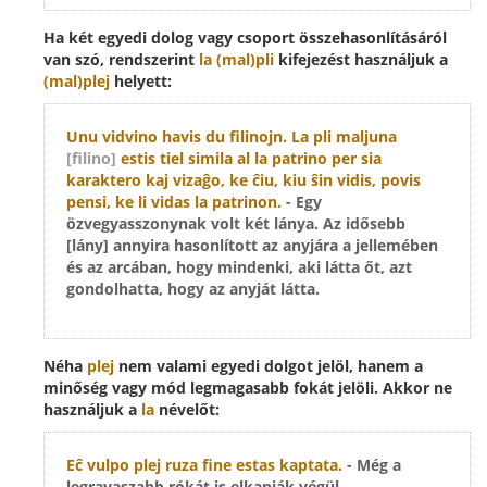
Ha két egyedi dolog vagy csoport összehasonlításáról
van szó, rendszerint
la (mal)pli
kifejezést használjuk a
(mal)plej
helyett:
Unu vidvino havis du filinojn.
La pli maljuna
[filino]
estis tiel simila al la patrino per sia
karaktero kaj vizaĝo, ke ĉiu, kiu ŝin vidis, povis
pensi, ke li vidas la patrinon.
- Egy
özvegyasszonynak volt két lánya. Az idősebb
[lány] annyira hasonlított az anyjára a jellemében
és az arcában, hogy mindenki, aki látta őt, azt
gondolhatta, hogy az anyját látta.
Néha
plej
nem valami egyedi dolgot jelöl, hanem a
minőség vagy mód legmagasabb fokát jelöli. Akkor ne
használjuk a
la
névelőt:
Eĉ
vulpo plej ruza
fine estas kaptata.
- Még a
legravaszabb rókát is elkapják végül.