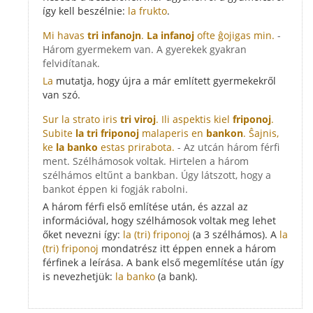
így kell beszélnie:
la frukto
.
Mi havas
tri infanojn
.
La infanoj
ofte ĝojigas min.
-
Három gyermekem van. A gyerekek gyakran
felvidítanak.
La
mutatja, hogy újra a már említett gyermekekről
van szó.
Sur la strato iris
tri viroj
. Ili aspektis kiel
friponoj
.
Subite
la tri friponoj
malaperis en
bankon
. Ŝajnis,
ke
la banko
estas prirabota.
- Az utcán három férfi
ment. Szélhámosok voltak. Hirtelen a három
szélhámos eltűnt a bankban. Úgy látszott, hogy a
bankot éppen ki fogják rabolni.
A három férfi első említése után, és azzal az
információval, hogy szélhámosok voltak meg lehet
őket nevezni így:
la (tri) friponoj
(a 3 szélhámos). A
la
(tri) friponoj
mondatrész itt éppen ennek a három
férfinek a leírása. A bank első megemlítése után így
is nevezhetjük:
la banko
(a bank).