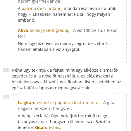
három gyermek anyja.
A
patrino de tri infanoj
mondatrész nem arra utal,
hogy ki Elizabeto, hanem arra utal, hogy milyen
ember ő.
Akvo
bolas je cent gradoj.
- A víz 100 Celsius fokon
forr.
Nem egy bizonyos vízmennyiségről beszélünk,
hanem általában a víz anyagról.
Néha úgy tekintjük a fajtát, mint egy elképzelt ismerős
egyedet és a
la
névelőt használjuk. ez elég gyakori a
hivatalos vagy a filozofikus stílusban. Ilyen esetekben az
egész fajtát világosan megmagyarázzuk:
La gitaro
estas tre populara instrumento.
- A gitár
nagyon népszerű hangszer.
A hangszerfajtát úgy mutatjuk be, mintha egy
bizonyos ismert hangszerről lenne szó. Szintén
lehetne:
Gitaro
estas...