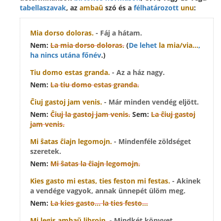
tabellaszavak
, az
ambaŭ
szó és a
félhatározott
unu
:
Mia
dorso doloras.
- Fáj a hátam.
Nem:
La mia
dorso doloras.
(
De lehet
la mia/via...
,
ha nincs utána főnév
.)
Tiu
domo estas granda.
- Az a ház nagy.
Nem:
La tiu
domo estas granda.
Ĉiuj
gastoj jam venis.
- Már minden vendég eljött.
Nem:
Ĉiuj la
gastoj jam venis.
Sem:
La ĉiuj
gastoj
jam venis.
Mi ŝatas
ĉiajn
legomojn.
- Mindenféle zöldséget
szeretek.
Nem:
Mi ŝatas
la ĉiajn
legomojn.
Kies
gasto mi estas,
ties
feston mi festas.
- Akinek
a vendége vagyok, annak ünnepét ülöm meg.
Nem:
La kies
gasto...
la ties
festo...
Mi legis
ambaŭ
librojn.
- Mindkét könyvet