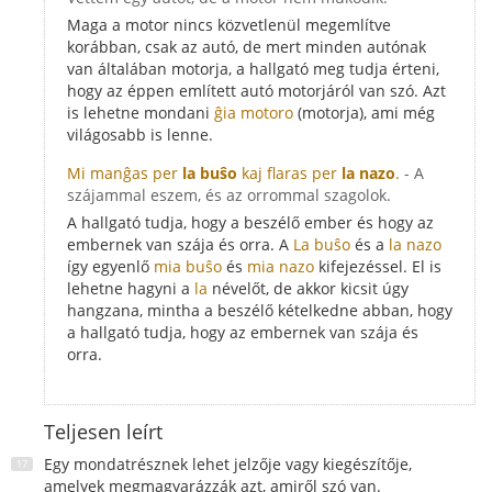
Maga a motor nincs közvetlenül megemlítve
korábban, csak az autó, de mert minden autónak
van általában motorja, a hallgató meg tudja érteni,
hogy az éppen említett autó motorjáról van szó. Azt
is lehetne mondani
ĝia motoro
(motorja), ami még
világosabb is lenne.
Mi manĝas per
la buŝo
kaj flaras per
la nazo
.
- A
szájammal eszem, és az orrommal szagolok.
A hallgató tudja, hogy a beszélő ember és hogy az
embernek van szája és orra. A
La buŝo
és a
la nazo
így egyenlő
mia buŝo
és
mia nazo
kifejezéssel. El is
lehetne hagyni a
la
névelőt, de akkor kicsit úgy
hangzana, mintha a beszélő kételkedne abban, hogy
a hallgató tudja, hogy az embernek van szája és
orra.
Teljesen leírt
Egy mondatrésznek lehet jelzője vagy kiegészítője,
amelyek megmagyarázzák azt, amiről szó van.