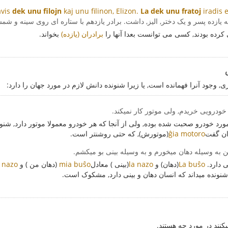
avis
dek unu filojn
kaj unu filinon, Elizon.
La dek unu fratoj
iradis e
 که یازده پسر و یک دختر, الیز, داشت. برادر یازدهم با ستاره ای روی سینه و ش
رده بودند, کسی می توانست بعدا آنها را
(یازده) برادران
بخواند.
 وجود آنرا فهمانده است, یا زیرا شنونده دانش لازم در مورد جهان را دارد:
خودرویی خریدم, ولی موتور کار نمیکند.
ورد خودرو صحبت شده بوده, ولی از آنجا که هر خودرو معمولا موتور دارد, شنو
ان گفت
ĝia motoro
(موتورش), که حتی روشنتر است.
ن به وسیله دهان میخورم و به وسیله بینی بو میکشم.
ی دارد.
La buŝo
(دهان) و
la nazo
(بینی ) معادل
mia buŝo
(دهان من ) و
 nazo
نونده میداند که انسان دهان و بینی دارد, مشکوک است.
یکنند در مورد چه هستند.