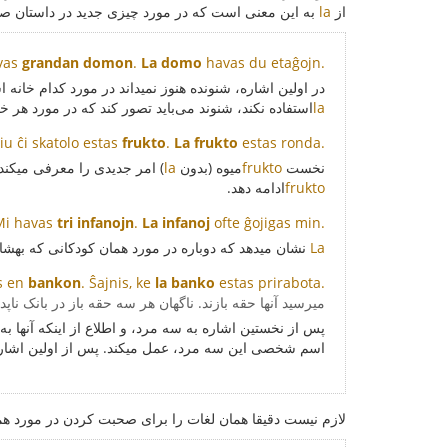
از
la
به این معنی است که در مورد چیزی جدید در داستان ص
vas
grandan domon
.
La domo
havas du etaĝojn.
در اولین اشاره، شنونده هنوز نمیداند در مورد کدام خانه 
la
استفاده نکند، شنوند می‌باید تصور کند که در مورد هر خ
iu ĉi skatolo estas
frukto
.
La frukto
estas ronda.
نخست
frukto
میوه (بدون
la
) امر جدیدی را معرفی میکند.
frukto
ادامه دهد.
Mi havas
tri infanojn
.
La infanoj
ofte ĝojigas min.
La
نشان میدهد که دوباره در مورد همان کودکانی که بهش
s en
bankon
. Ŝajnis, ke
la banko
estas prirabota.
میرسید آنها حقه بازند. ناگهان هر سه حقه باز در بانک نا
پس از نخستین اشاره به سه مرد، و اطلاع از اینکه آنها به 
اسم شخصی این سه مرد، عمل میکند. پس از اولین اشاره 
لازم نیست دقیقا همان لغات را برای صحبت کردن در مورد هما