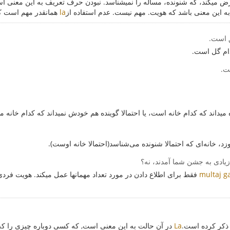
ض میکند، که شنونده، مساله را نمیشناسد. نبودن حرف تعریف به این معنی ا
ه این معنی باشد که هویت. مهم نیست. عدم استفاده از
la
همانقدر مهم است که
ق است.
دام گل است.
ت.
یداند که کدام خانه است، یا احتمالا گوینده هم خودش نمیداند که کدام خانه م
، خانه‌ای که احتمالا شنونده می‌شناسد(احتمالا خانه اوست).
زیادی به جشن شما آمدند، نه؟
multaj g
فقط برای اطلاع دادن در مورد تعداد مهمانها عمل میکند. هویت فردی
 ذکر کرده است.
La
در آن حالت به این معنی است, که کسی دوباره چیزی را که