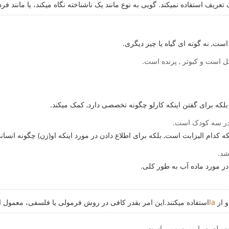
ریف استفاده نمیکند. گویی به نوع مانند یک ناشناخته نگاه میکند، یا مانند 
ست, نه گونه ای گیاه یا چیز دیگری.
گل است و کبوتر , پرنده است.
ه برای گفتن اینکه کارلو چگونه تخصصی دارد, کمک میکند.
ادر سه کودک است.
که کدام الیزابت است, بلکه برای اطلاع دادن در مورد اینکه او(زن) چگونه انسا
شد.
 مورد ماده آب به طور کلی.
و از
la
استفاده میکنند.این امر بقدر کافی در روش فرمولی یا فلسفی، معمول 
 وسیله بسیار مرسومی است.