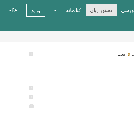
موزشی
دستور زبان
کتابخانه
FA
ورود
ف
la
است.