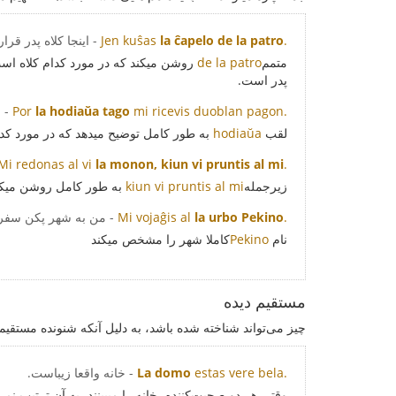
.
la ĉapelo de la patro
Jen kuŝas
- اینجا کلاه پدر قر
متمم
de la patro
روشن میکند که در مورد کدام کلاه است
پدر است.
mi ricevis duoblan pagon.
la hodiaŭa tago
Por
- 
لقب
hodiaŭa
به طور کامل توضیح میدهد که در مورد کد
Mi redonas al vi
la monon, kiun vi pruntis al mi
.
زیرجمله
kiun vi pruntis al mi
به طور کامل روشن میکند
.
la urbo Pekino
Mi vojaĝis al
- من به شهر پکن سفر 
نام
Pekino
کاملا شهر را مشخص میکند
مستقیم دیده
چیز می‌تواند شناخته شده باشد، به دلیل آنکه شنونده مستقیما 
estas vere bela.
La domo
- خانه واقعا زیباست.
وقتی هر دو صحبت‌کننده، خانه را میبینند، به آن ترتیب نم