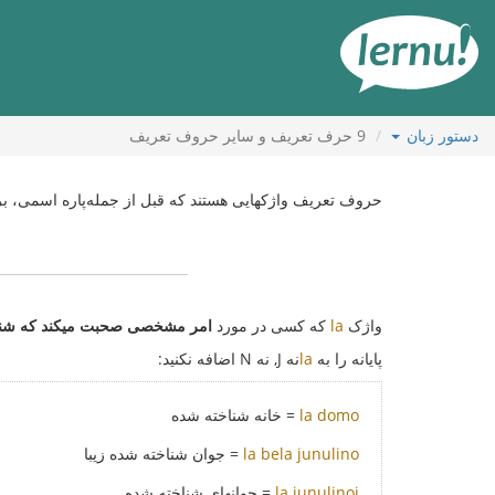
رود
ه
حتوا
دستور زبان
9
حرف تعریف و سایر حروف تعریف
حروف تعریف واژکهایی هستند که قبل از جمله‌پاره اسمی، 
واژک
la
که کسی در مورد
امر مشخصی صحبت میکند که شنون
پایانه را به
la
نه J, نه N اضافه نکنید:
la domo
= خانه شناخته شده
la bela junulino
= جوان شناخته شده زیبا
la junulinoj
= جوانهای شناخته شده