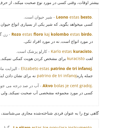
بیشتر اوقات، وقتی کسی در مورد نوع صحبت میکند، از حرف تع
.
besto
estas
Leono
- شیر حیوان است.
کسی میخواهد بگوید, که شیر یکی از بسیاری انواع حیوان ا
.
birdo
estas
kolombo
kaj
floro
estas
Rozo
- رز, 
در مورد انواع است, نه در مورد افراد تکی.
.
kuracisto
Karlo estas
- کارلو پزشک است.
لغت
kuracisto
برای مشخص کردن هویت کمکی نمیکند, بلک
.
patrino de tri infanoj
Elizabeto estas
- الیزابت م
جمله پاره
patrino de tri infanoj
نه برای نشان دادن این
bolas je cent gradoj.
Akvo
- آب در صد درجه می جو
کسی در مورد مجموعه مشخصی آب صحبت نمیکند, ولی در
گاهی نوع را به عنوان فردی شناخته‌شده مجازی می‌شناسند، 
estas tre populara instrumento.
La gitaro
- گیتار