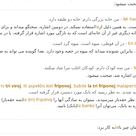
حبت میشود:
Mi ha
- من خانه بزرگی دارم. خانه دو طبقه دارد.
است. به همین دلیل از
la
استفاده نمیکند. در دومین اشاره، سخنگو میداند و برای 
انه دیگری غیر از آن خانه‌ای است که به تازگی مورد اشاره قرار گرفته، یا در م
En t
- در آن قوطی، میوه است. میوه گرد است.
 بنابراین شنونده میداند که میوه در جعبه وجود دارد. بعدا گوینده می تواند ب
- من سه کودک دارم. کودکان اغلب مرا شاد میکنند.
ان اشاره شد, صحبت میشود.
ris
tri viroj
. Ili aspektis kiel
friponoj
. Subite
la tri friponoj
malaperi
پدید شدند. به نظر رسید که بانک مورد دستبرد قرار گرفته است.
نظر حقه‌باز میرسیدند، میتوان به سادگی آنها را
la (tri) friponoj
(سه حقه‌باز) 
به بانک، می‌توان آنرا
la banko
(بانک) نامید.
ن چیز با
la
به کار برد: