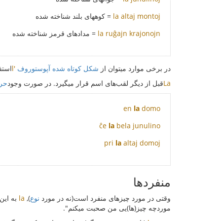
la altaj montoj
= کوههای بلند شناخته شده
la ruĝajn krajonojn
= مدادهای قرمز شناخته شده
در برخی موارد میتوان از
شکل کوتاه شده آپوستوروف
l'
استف
La
قبل از دیگر لقب‌های اسم قرار میگیرد. در صورت وجود
حر
en
la
domo
ĉe
la
bela junulino
pri
la
altaj domoj
منفردها
وقتی در مورد چیزهای منفرد است(نه در مورد
نوع
),
la
به این
موردچه چیز(ها)یی من صحبت میکنم".