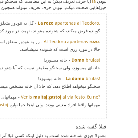
نبودن
la
(یا حرف تعریف دیگر) به این معناست که سخنگو فر
چیز(ها)یی صحبت میکنم. نبودن حرف تعریف میتواند همچنین ب
apartenas al Teodoro.
La rozo
- گل به تئودور متعل
گوینده فرض میکند، که شنونده میتواند بفهمد، در مورد ک
.
rozo
Al Teodoro apartenas
- رز به تئودور متعلق اس
حالا در مورد رزی است که شنونده نمیشناسد.
brulas!
Domo
- خانه میسوزد!
خانه‌ای میسوزد، ولی سخنگو مطمئن نیست که آیا شنونده م
brulas!
La domo
- خانه میسوزد!
سخنگو میخواهد اطلاع دهد، که حالا آن خانه مشخص میسوزد
al via festo, ĉu ne?
multaj gastoj
Venis
- مهمانهای 
مهمانها واقعا افراد معینی بودند، ولی اینجا جمله‌پاره
astoj
قبلا گفته شده
معمولا چیزی شناخته شده است, به دلیل اینکه کسی قبلا آنرا