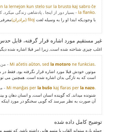
n la lernejon kun stelo sur la brusto kaj sabro ĉe
la flanko.
- بسیار دور از اینجا , پادشاهی زندگی میکرد,
با وجودیکه ابتدا او را به وسیله لغت
(برادران) filoj
معرفی ک
غیر مستقیم مورد اشاره قرار گرفته، قابل حدس
اغلب چیزی شناخته شده است, زیرا امر قبلا اشاره شده دیگری,
ne funkcias.
la motoro
Mi aĉetis aŭton, sed
- من 
موتور, خودش قبلا مورد اشاره قرار نگرفته بود, فقط در م
است که به تازگی بدان اشاره شده است. همچنین می تو
.
la nazo
kaj flaras per
la buŝo
Mi manĝas per
- م
شنونده میداند, که گوینده انسان است, و انسان دهان و بین
آن صورت به نظر میرسد که گویی سخنگو در مورد اینکه ش
توضیح کامل داده شده
جمله پاره میتواند القاب یا متمم هایی داشته باشد, که تفهیم م