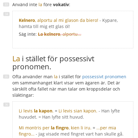
Använd inte
la
före
vokativ
:
Kelnero
, alportu al mi glason da biero!
- Kypare,
hämta till mig ett glas öl!
Säg inte:
La kelnero
, alportu...
La
i stället för possessivt
pronomen.
Ofta använder man
la
i stället för
possessivt pronomen
om sammanhanget klart visar vem ägaren är. Det är
särskilt ofta fallet när man talar om kroppsdelar och
släktingar:
Li levis
la kapon
.
=
Li levis sian kapon.
- Han lyfte
huvudet. = Han lyfte sitt huvud.
Mi montris per
la fingro
, kien li iru.
=
...per mia
fingro...
- Jag visade med fingret vart han skulle gå.