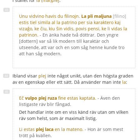
i stället för
la (mal)plej
:
Unu vidvino havis du filinojn.
La pli maljuna
[filino]
estis tiel simila al la patrino per sia karaktero kaj
vizaĝo, ke ĉiu, kiu ŝin vidis, povis pensi, ke li vidas la
patrinon.
- En änka hade två döttrar. Den yngre
[dottern] var så lik modern till karaktär och
utseende, att var och en som såg henne kunde tro
att han såg modern.
Ibland visar
plej
inte något unikt, utan den högsta graden
av en egenskap eller ett sätt. Då använder man inte
la
:
Eĉ
vulpo plej ruza
fine estas kaptata.
- Även den
listigaste räv blir fångad.
Det handlar inte om en viss känd räv utan om vilken
räv som helst, som är maximalt listig.
Li estas
plej laca
en la mateno.
- Hon är som mest
trött på kvällen.