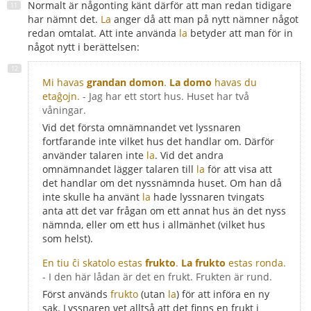
Normalt är någonting känt därför att man redan tidigare
har nämnt det.
La
anger då att man på nytt nämner något
redan omtalat. Att inte använda
la
betyder att man för in
något nytt i berättelsen:
Mi havas
grandan domon
.
La domo
havas du
etaĝojn.
- Jag har ett stort hus. Huset har två
våningar.
Vid det första omnämnandet vet lyssnaren
fortfarande inte vilket hus det handlar om. Därför
använder talaren inte
la
. Vid det andra
omnämnandet lägger talaren till
la
för att visa att
det handlar om det nyssnämnda huset. Om han då
inte skulle ha använt
la
hade lyssnaren tvingats
anta att det var frågan om ett annat hus än det nyss
nämnda, eller om ett hus i allmänhet (vilket hus
som helst).
En tiu ĉi skatolo estas
frukto
.
La frukto
estas ronda.
- I den här lådan är det en frukt. Frukten är rund.
Först används
frukto
(utan
la
) för att införa en ny
sak. Lyssnaren vet alltså att det finns en frukt i