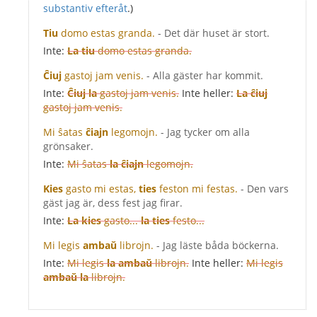
substantiv efteråt
.)
Tiu
domo estas granda.
- Det där huset är stort.
Inte:
La tiu
domo estas granda.
Ĉiuj
gastoj jam venis.
- Alla gäster har kommit.
Inte:
Ĉiuj la
gastoj jam venis.
Inte heller:
La ĉiuj
gastoj jam venis.
Mi ŝatas
ĉiajn
legomojn.
- Jag tycker om alla
grönsaker.
Inte:
Mi ŝatas
la ĉiajn
legomojn.
Kies
gasto mi estas,
ties
feston mi festas.
- Den vars
gäst jag är, dess fest jag firar.
Inte:
La kies
gasto...
la ties
festo...
Mi legis
ambaŭ
librojn.
- Jag läste båda böckerna.
Inte:
Mi legis
la ambaŭ
librojn.
Inte heller:
Mi legis
ambaŭ la
librojn.