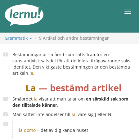
Till
sidans
Meny
innehåll
Grammatik
9
Artikel och andra bestämningar
Bestämningar är småord som sätts framför en
substantivisk satsdel för att definiera ifrågavarande saks
identitet. Den viktigaste bestämningen är den bestämda
artikeln
la
.
La
— bestämd artikel
Småordet
la
visar att man talar om
en särskild sak som
den tilltalade känner
.
Man sätter inte ändelser till
la
, vare sig J eller N:
la domo
= det av dig kända huset