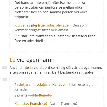
Det handlar inte om jämförelse mellan olika
personer, utan om jämförelse mellan olika
tröttheter hos en och samma person vid olika
tidpunkt.
Kiu venas
plej frue
, sidas
plej ĝue
.
- Den som
kommer tidigast sitter bekvämast.
Plej
står inte framför en substantivisk satsdel utan
före en adverbiell satsdel.
La
vid egennamn
Använd inte
la
vid ett ord som i sig själv är ett egennamn,
eftersom sådana namn är klart bestämda i sig själva.
Pasintjare mi vojaĝis al
Kanado
.
- I fjol reste jag till
Kanada.
Säg inte
...al
la Kanado
.
Kie estas
Francisko
?
- Var är Francisko?