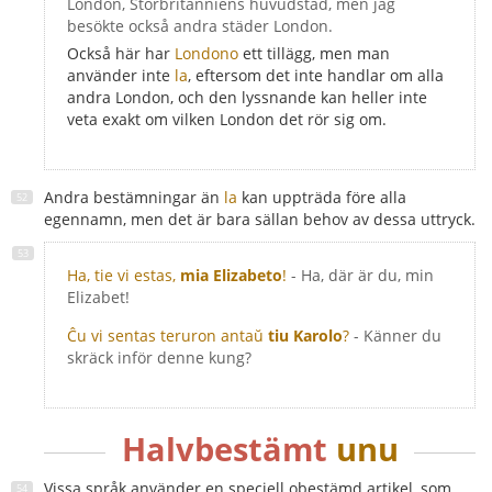
London, Storbritanniens huvudstad, men jag
besökte också andra städer London.
Också här har
Londono
ett tillägg, men man
använder inte
la
, eftersom det inte handlar om alla
andra London, och den lyssnande kan heller inte
veta exakt om vilken London det rör sig om.
Andra bestämningar än
la
kan uppträda före alla
egennamn, men det är bara sällan behov av dessa uttryck.
Ha, tie vi estas,
mia Elizabeto
!
- Ha, där är du, min
Elizabet!
Ĉu vi sentas teruron antaŭ
tiu Karolo
?
- Känner du
skräck inför denne kung?
Halvbestämt
unu
Vissa språk använder en speciell obestämd artikel, som