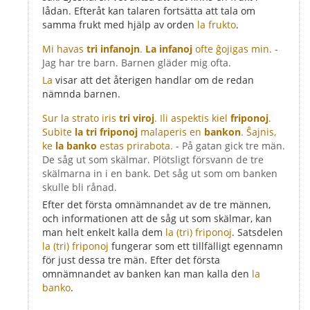
lådan. Efteråt kan talaren fortsätta att tala om
samma frukt med hjälp av orden
la frukto
.
Mi havas
tri infanojn
.
La infanoj
ofte ĝojigas min.
-
Jag har tre barn. Barnen gläder mig ofta.
La
visar att det återigen handlar om de redan
nämnda barnen.
Sur la strato iris
tri viroj
. Ili aspektis kiel
friponoj
.
Subite
la tri friponoj
malaperis en
bankon
. Ŝajnis,
ke
la banko
estas prirabota.
- På gatan gick tre män.
De såg ut som skälmar. Plötsligt försvann de tre
skälmarna in i en bank. Det såg ut som om banken
skulle bli rånad.
Efter det första omnämnandet av de tre männen,
och informationen att de såg ut som skälmar, kan
man helt enkelt kalla dem
la (tri) friponoj
. Satsdelen
la (tri) friponoj
fungerar som ett tillfälligt egennamn
för just dessa tre män. Efter det första
omnämnandet av banken kan man kalla den
la
banko
.