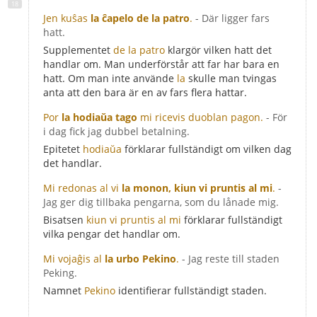
Jen kuŝas
la ĉapelo de la patro
.
- Där ligger fars
hatt.
Supplementet
de la patro
klargör vilken hatt det
handlar om. Man underförstår att far har bara en
hatt. Om man inte använde
la
skulle man tvingas
anta att den bara är en av fars flera hattar.
Por
la hodiaŭa tago
mi ricevis duoblan pagon.
- För
i dag fick jag dubbel betalning.
Epitetet
hodiaŭa
förklarar fullständigt om vilken dag
det handlar.
Mi redonas al vi
la monon, kiun vi pruntis al mi
.
-
Jag ger dig tillbaka pengarna, som du lånade mig.
Bisatsen
kiun vi pruntis al mi
förklarar fullständigt
vilka pengar det handlar om.
Mi vojaĝis al
la urbo Pekino
.
- Jag reste till staden
Peking.
Namnet
Pekino
identifierar fullständigt staden.