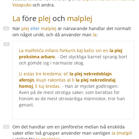
Volapuko
och andra.
La
före
plej
och
malplej
När
plej
eller
malplej
är närvarande handlar det normalt
om något unikt, och då använder man
la
:
La malfeliĉa infano forkuris kaj kaŝis sin en
la plej
proksima arbaro
.
- Det olyckliga barnet sprang bort
och gömde sig i närmaste skog.
Li estas tre kredema: eĉ
la plej nekredeblajn
aferojn
, kiujn rakontas al li
la plej nekredindaj
homoj
, li tuj kredas.
- Han är mycket godtrogen:
Även på de mest otroliga saker, som berättas för
honom av de mest otrovärdiga människor, tror han
genast.
Om det handlar om en jämförelse mellan två enskilda
saker eller två grupper använder man vanligen
la (mal)pli