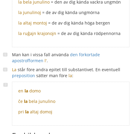
la bela junulino
= den av dig kända vackra ungmön
la junulinoj
= de av dig kända ungmörna
la altaj montoj
= de av dig kända höga bergen
la ruĝajn krajonojn
= de av dig kända rödpennorna
Man kan i vissa fall använda
den förkortade
apostrofformen
l'
.
La
står före andra epitet till substantivet. En eventuell
preposition
sätter man före
la
:
en
la
domo
ĉe
la
bela junulino
pri
la
altaj domoj