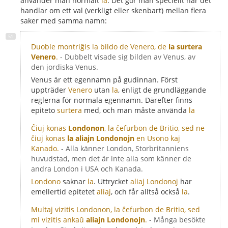
använder man normalt
la
. Det gör man speciellt när det
handlar om ett val (verkligt eller skenbart) mellan flera
saker med samma namn:
Duoble montriĝis la bildo de Venero, de
la surtera
Venero
.
- Dubbelt visade sig bilden av Venus, av
den jordiska Venus.
Venus är ett egennamn på gudinnan. Först
uppträder
Venero
utan
la
, enligt de grundläggande
reglerna för normala egennamn. Därefter finns
epiteto
surtera
med, och man måste använda
la
Ĉiuj konas
Londonon
, la ĉefurbon de Britio, sed ne
ĉiuj konas
la aliajn Londonojn
en Usono kaj
Kanado.
- Alla känner London, Storbritanniens
huvudstad, men det är inte alla som känner de
andra London i USA och Kanada.
Londono
saknar
la
. Uttrycket
aliaj Londonoj
har
emellertid epitetet
aliaj
, och får alltså också
la
.
Multaj vizitis Londonon, la ĉefurbon de Britio, sed
mi vizitis ankaŭ
aliajn Londonojn
.
- Många besökte