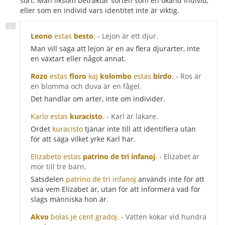
sort. Man liksom betraktar sorten som en okänd individ,
eller som en individ vars identitet inte är viktig.
Leono
estas
besto
.
- Lejon är ett djur.
Man vill säga att lejon är en av flera djurarter, inte
en växtart eller något annat.
Rozo
estas
floro
kaj
kolombo
estas
birdo
.
- Ros är
en blomma och duva är en fågel.
Det handlar om arter, inte om individer.
Karlo estas
kuracisto
.
- Karl är läkare.
Ordet
kuracisto
tjänar inte till att identifiera utan
för att säga vilket yrke Karl har.
Elizabeto estas
patrino de tri infanoj
.
- Elizabet är
mor till tre barn.
Satsdelen
patrino de tri infanoj
används inte för att
visa vem Elizabet är, utan för att informera vad för
slags människa hon är.
Akvo
bolas je cent gradoj.
- Vatten kokar vid hundra