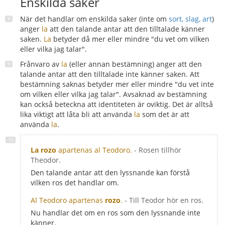
Enskilda saker
När det handlar om enskilda saker (inte om
sort, slag, art
)
anger
la
att den talande antar att den tilltalade känner
saken.
La
betyder då mer eller mindre "du vet om vilken
eller vilka jag talar".
Frånvaro av
la
(eller annan bestämning) anger att den
talande antar att den tilltalade inte känner saken. Att
bestämning saknas betyder mer eller mindre "du vet inte
om vilken eller vilka jag talar". Avsaknad av bestämning
kan också beteckna att identiteten är oviktig. Det är alltså
lika viktigt att låta bli att använda
la
som det är att
använda
la
.
La rozo
apartenas al Teodoro.
- Rosen tillhör
Theodor.
Den talande antar att den lyssnande kan förstå
vilken ros det handlar om.
Al Teodoro apartenas
rozo
.
- Till Teodor hör en ros.
Nu handlar det om en ros som den lyssnande inte
känner.