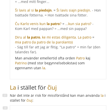
= ...med mitt finger...
Ŝi lavis al si
la piedojn
.
=
Ŝi lavis siajn piedojn.
- Hon
tvättade fötterna. = Hon tvättade sina fötter.
Ĉu Karlo venis kun
la patro
?
=
...kun sia patro?
-
Kom Karl med pappan? = ...med sin pappa?
Diru al
la patro
, ke mi estas diligenta.
La patro
=
mia patro
(la patro de la parolanto)
- Säg till far att jag är flitig. "La patro" = min far (den
talandes far).
Man använder emellertid ofta orden
Patro
kaj
Patrino
(med stor begynnelsebokstav) som
egennamn utan
la
.
La
i stället för
ĉiuj
När det inte är risk för missförstånd kan man använda
la
i
stället för
ĉiuj
: