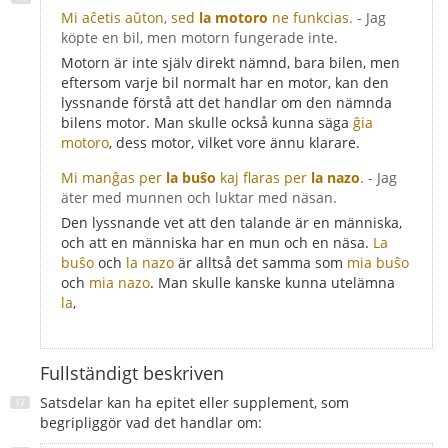
Mi aĉetis aŭton, sed
la motoro
ne funkcias.
- Jag
köpte en bil, men motorn fungerade inte.
Motorn är inte själv direkt nämnd, bara bilen, men
eftersom varje bil normalt har en motor, kan den
lyssnande förstå att det handlar om den nämnda
bilens motor. Man skulle också kunna säga
ĝia
motoro
, dess motor, vilket vore ännu klarare.
Mi manĝas per
la buŝo
kaj flaras per
la nazo
.
- Jag
äter med munnen och luktar med näsan.
Den lyssnande vet att den talande är en människa,
och att en människa har en mun och en näsa.
La
buŝo
och
la nazo
är alltså det samma som
mia buŝo
och
mia nazo
. Man skulle kanske kunna utelämna
la
,
Fullständigt beskriven
Satsdelar kan ha epitet eller supplement, som
begripliggör vad det handlar om: