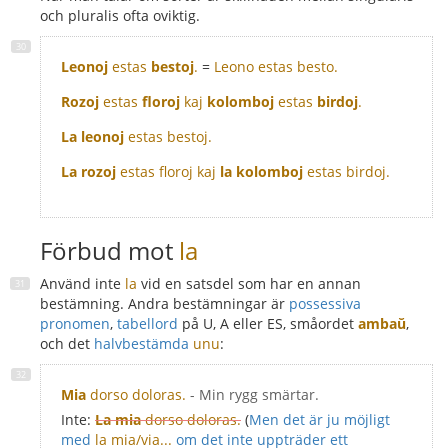
och pluralis ofta oviktig.
Leonoj
estas
bestoj
.
=
Leono estas besto.
Rozoj
estas
floroj
kaj
kolomboj
estas
birdoj
.
La leonoj
estas bestoj.
La rozoj
estas floroj kaj
la kolomboj
estas birdoj.
Förbud mot
la
Använd inte
la
vid en satsdel som har en annan
bestämning. Andra bestämningar är
possessiva
pronomen
,
tabellord
på U, A eller ES, småordet
ambaŭ
,
och det
halvbestämda
unu
:
Mia
dorso doloras.
- Min rygg smärtar.
Inte:
La mia
dorso doloras.
(
Men det är ju möjligt
med
la mia/via...
om det inte uppträder ett