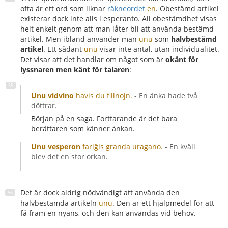
ofta är ett ord som liknar
räkneordet
en
. Obestämd artikel
existerar dock inte alls i esperanto. All obestämdhet visas
helt enkelt genom att man låter bli att använda bestämd
artikel. Men ibland använder man
unu
som
halvbestämd
artikel
. Ett sådant
unu
visar inte antal, utan individualitet.
Det visar att det handlar om något som är
okänt för
lyssnaren men känt för talaren
:
Unu vidvino
havis du filinojn.
- En änka hade två
döttrar.
Början på en saga. Fortfarande är det bara
berättaren som känner änkan.
Unu vesperon
fariĝis granda uragano.
- En kväll
blev det en stor orkan.
Det är dock aldrig nödvändigt att använda den
halvbestämda artikeln
unu
. Den är ett hjälpmedel för att
få fram en nyans, och den kan användas vid behov.