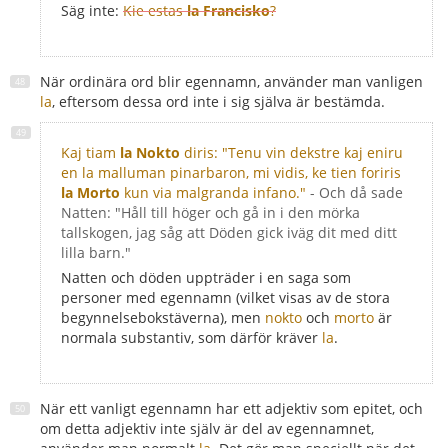
Säg inte:
Kie estas
la Francisko
?
När ordinära ord blir egennamn, använder man vanligen
la
, eftersom dessa ord inte i sig själva är bestämda.
Kaj tiam
la Nokto
diris: "Tenu vin dekstre kaj eniru
en la malluman pinarbaron, mi vidis, ke tien foriris
la Morto
kun via malgranda infano."
- Och då sade
Natten: "Håll till höger och gå in i den mörka
tallskogen, jag såg att Döden gick iväg dit med ditt
lilla barn."
Natten och döden uppträder i en saga som
personer med egennamn (vilket visas av de stora
begynnelsebokstäverna), men
nokto
och
morto
är
normala substantiv, som därför kräver
la
.
När ett vanligt egennamn har ett adjektiv som epitet, och
om detta adjektiv inte själv är del av egennamnet,