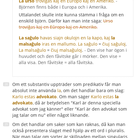
La urso
troviĝas kaj en Eŭropo kaj en Ameriko.
-
Björnen finns både i Europa och i Amerika.
Uttalandet skulle inte kunna stämma i fråga om en
enskild björn. Därför kan man inte säga:
Urso
troviĝas kaj en Eŭropo kaj en Ameriko.
La saĝulo
havas siajn okulojn en la kapo, kaj
la
malsaĝulo
iras en mallumo.
La saĝulo
=
ĉiuj saĝuloj
.
La malsaĝulo
=
ĉiuj malsaĝuloj
.
- Den vise har ögon i
huvudet och den fåvitske går i mörker. Den vise =
alla visa. Den fåvitske = alla fåvitska.
Om ett substantiv uppträder som predikativ får man
absolut inte använda
la
, om det handlar bara om slag:
Karlo estas
advokato
.
Om man säger
Karlo estas
la
advokato
, då är betydelsen "Karl är denna speciella
advokat som jag känner" eller "Karl är den advokat som
jag talar om nu" eller något liknande.
Om det handlar om saker som kan räknas, då kan man
också presentera slaget med hjälp av ett ord i pluralis.
När man talar om sorter är skillnaden mellan singularis