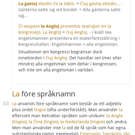
La gastoj
eksidis ĉe la tablo.
≈
Ĉiuj gastoj eksidis...
-
Gästerna satte sig vid bordet. ≈ Alla gästerna satte
sig...
Ĉi-vespere
la Angloj
prezentos teatraĵon en la
kongresejo.
La Angloj
≈
ĉiuj Angloj
.
- I kväll ska
engelsmännen presentera en teaterföreställning i
kongresshallen. Engelsmännen ≈ alla engelsmän.
Situationen (en kongress) begränsar dock
innebörden i
ĉiuj Angloj
. Det handlar om (mer eller
mindre) alla engelsmän som deltar i kongressen,
och inte om alla engelsmän i världen.
La
före språknamn
La
används före språknamn som består av ett adjektiv
plus ordet
lingvo
(ofta underförstått). Man använder
la
eftersom man betraktar språken som unikum:
la Angla
(lingvo)
,
la Ĉina (lingvo)
,
la Nederlanda (lingvo)
och andra.
Men man använder inte
la
vid de få språk som har egna
substantiviska namn, exempelvis
Esperanto
,
Sanskrito
,
Ido
,