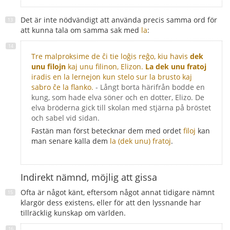
Det är inte nödvändigt att använda precis samma ord för
att kunna tala om samma sak med
la
:
Tre malproksime de ĉi tie loĝis reĝo, kiu havis
dek
unu filojn
kaj unu filinon, Elizon.
La dek unu fratoj
iradis en la lernejon kun stelo sur la brusto kaj
sabro ĉe la flanko.
- Långt borta härifrån bodde en
kung, som hade elva söner och en dotter, Elizo. De
elva bröderna gick till skolan med stjärna på bröstet
och sabel vid sidan.
Fastän man först betecknar dem med ordet
filoj
kan
man senare kalla dem
la (dek unu) fratoj
.
Indirekt nämnd, möjlig att gissa
Ofta är något känt, eftersom något annat tidigare nämnt
klargör dess existens, eller för att den lyssnande har
tillräcklig kunskap om världen.