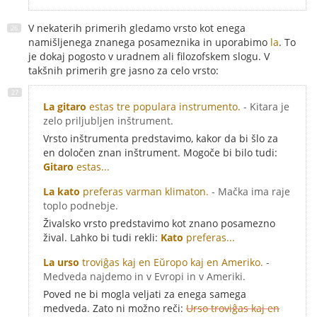
V nekaterih primerih gledamo vrsto kot enega
namišljenega znanega posameznika in uporabimo
la
. To
je dokaj pogosto v uradnem ali filozofskem slogu. V
takšnih primerih gre jasno za celo vrsto:
La gitaro
estas tre populara instrumento.
- Kitara je
zelo priljubljen inštrument.
Vrsto inštrumenta predstavimo, kakor da bi šlo za
en določen znan inštrument. Mogoče bi bilo tudi:
Gitaro
estas...
La kato
preferas varman klimaton.
- Mačka ima raje
toplo podnebje.
Živalsko vrsto predstavimo kot znano posamezno
žival. Lahko bi tudi rekli:
Kato
preferas...
La urso
troviĝas kaj en Eŭropo kaj en Ameriko.
-
Medveda najdemo in v Evropi in v Ameriki.
Poved ne bi mogla veljati za enega samega
medveda. Zato ni možno reči:
Urso troviĝas kaj en