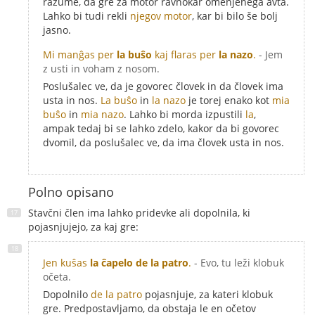
razume, da gre za motor ravnokar omenjenega avta.
Lahko bi tudi rekli
njegov motor
, kar bi bilo še bolj
jasno.
Mi manĝas per
la buŝo
kaj flaras per
la nazo
.
- Jem
z usti in voham z nosom.
Poslušalec ve, da je govorec človek in da človek ima
usta in nos.
La buŝo
in
la nazo
je torej enako kot
mia
buŝo
in
mia nazo
. Lahko bi morda izpustili
la
,
ampak tedaj bi se lahko zdelo, kakor da bi govorec
dvomil, da poslušalec ve, da ima človek usta in nos.
Polno opisano
Stavčni člen ima lahko pridevke ali dopolnila, ki
pojasnjujejo, za kaj gre:
Jen kuŝas
la ĉapelo de la patro
.
- Evo, tu leži klobuk
očeta.
Dopolnilo
de la patro
pojasnjuje, za kateri klobuk
gre. Predpostavljamo, da obstaja le en očetov