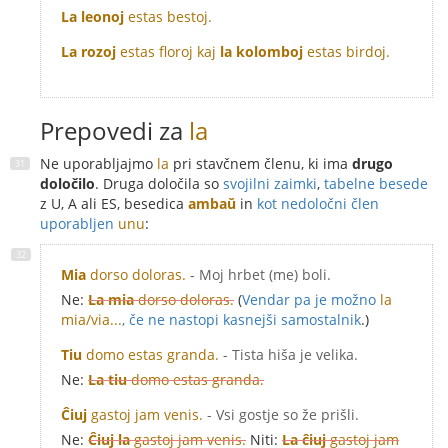
La leonoj
estas bestoj.
La rozoj
estas floroj kaj
la kolomboj
estas birdoj.
Prepovedi za
la
Ne uporabljajmo
la
pri stavčnem členu, ki ima
drugo
določilo
. Druga določila so
svojilni zaimki
,
tabelne besede
z U, A ali ES, besedica
ambaŭ
in
kot nedoločni člen
uporabljen
unu
:
Mia
dorso doloras.
- Moj hrbet (me) boli.
Ne:
La mia
dorso doloras.
(
Vendar pa je možno
la
mia/via...
, če ne nastopi kasnejši samostalnik
.)
Tiu
domo estas granda.
- Tista hiša je velika.
Ne:
La tiu
domo estas granda.
Ĉiuj
gastoj jam venis.
- Vsi gostje so že prišli.
Ne:
Ĉiuj la
gastoj jam venis.
Niti:
La ĉiuj
gastoj jam