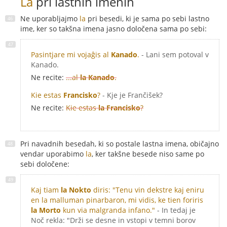
La
pri lastnih imenih
Ne uporabljajmo
la
pri besedi, ki je sama po sebi lastno
ime, ker so takšna imena jasno določena sama po sebi:
Pasintjare mi vojaĝis al
Kanado
.
- Lani sem potoval v
Kanado.
Ne recite:
...al
la Kanado
.
Kie estas
Francisko
?
- Kje je Frančišek?
Ne recite:
Kie estas
la Francisko
?
Pri navadnih besedah, ki so postale lastna imena, običajno
vendar uporabimo
la
, ker takšne besede niso same po
sebi določene:
Kaj tiam
la Nokto
diris: "Tenu vin dekstre kaj eniru
en la malluman pinarbaron, mi vidis, ke tien foriris
la Morto
kun via malgranda infano."
- In tedaj je
Noč rekla: "Drži se desne in vstopi v temni borov