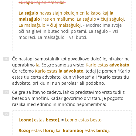
Eŭropo kaj en Ameriko.
La saĝulo
havas siajn okulojn en la kapo, kaj
la
malsaĝulo
iras en mallumo.
La saĝulo
=
ĉiuj saĝuloj
.
La malsaĝulo
=
ĉiuj malsaĝuloj
.
- Modrec ima svoje
oči na glavi in butec hodi po temi. La saĝulo = vsi
modreci. La malsaĝulo = vsi butci.
Če nastopi samostalnik kot povedkovo določilo, nikakor ne
uporabimo
la
, če gre samo za vrsto:
Karlo estas
advokato
.
Če rečemo
Karlo estas
la advokato
, tedaj je pomen "Karlo
estas tiu certa advokato, kiun vi konas" ali "Karlo estas tiu
advokato, pri kiu ni nun parolas" ali podobno.
Če gre za števno zadevo, lahko predstavimo vrsto tudi z
besedo v množini. Kadar govorimo o vrstah, je pogosto
razlika med ednino in množino nepomembna:
Leonoj
estas
bestoj
.
=
Leono estas besto.
Rozoj
estas
floroj
kaj
kolomboj
estas
birdoj
.