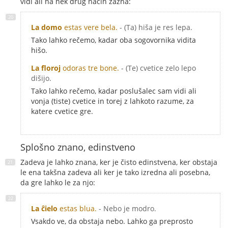
vidi ali na nek drug način zazna:
La domo
estas vere bela.
- (Ta) hiša je res lepa.
Tako lahko rečemo, kadar oba sogovornika vidita
hišo.
La floroj
odoras tre bone.
- (Te) cvetice zelo lepo
dišijo.
Tako lahko rečemo, kadar poslušalec sam vidi ali
vonja (tiste) cvetice in torej z lahkoto razume, za
katere cvetice gre.
Splošno znano, edinstveno
Zadeva je lahko znana, ker je čisto edinstvena, ker obstaja
le ena takšna zadeva ali ker je tako izredna ali posebna,
da gre lahko le za njo:
La ĉielo
estas blua.
- Nebo je modro.
Vsakdo ve, da obstaja nebo. Lahko ga preprosto