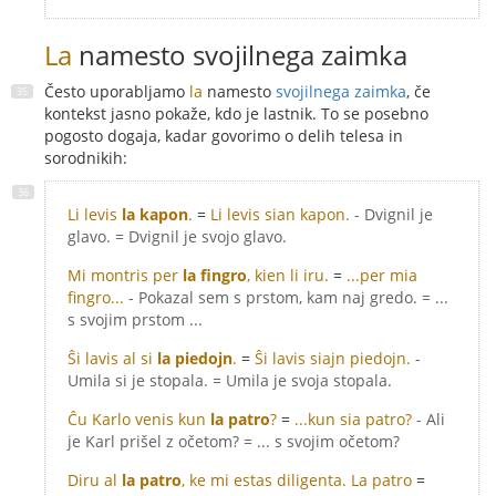
La
namesto svojilnega zaimka
Često uporabljamo
la
namesto
svojilnega zaimka
, če
kontekst jasno pokaže, kdo je lastnik. To se posebno
pogosto dogaja, kadar govorimo o delih telesa in
sorodnikih:
Li levis
la kapon
.
=
Li levis sian kapon.
- Dvignil je
glavo. = Dvignil je svojo glavo.
Mi montris per
la fingro
, kien li iru.
=
...per mia
fingro...
- Pokazal sem s prstom, kam naj gredo. = ...
s svojim prstom ...
Ŝi lavis al si
la piedojn
.
=
Ŝi lavis siajn piedojn.
-
Umila si je stopala. = Umila je svoja stopala.
Ĉu Karlo venis kun
la patro
?
=
...kun sia patro?
- Ali
je Karl prišel z očetom? = ... s svojim očetom?
Diru al
la patro
, ke mi estas diligenta.
La patro
=