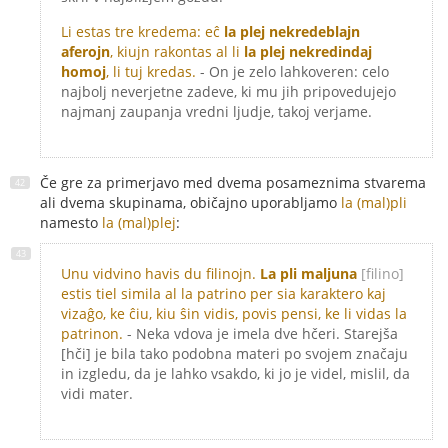
Li estas tre kredema: eĉ
la plej nekredeblajn
aferojn
, kiujn rakontas al li
la plej nekredindaj
homoj
, li tuj kredas.
- On je zelo lahkoveren: celo
najbolj neverjetne zadeve, ki mu jih pripovedujejo
najmanj zaupanja vredni ljudje, takoj verjame.
Če gre za primerjavo med dvema posameznima stvarema
ali dvema skupinama, običajno uporabljamo
la (mal)pli
namesto
la (mal)plej
:
Unu vidvino havis du filinojn.
La pli maljuna
[filino]
estis tiel simila al la patrino per sia karaktero kaj
vizaĝo, ke ĉiu, kiu ŝin vidis, povis pensi, ke li vidas la
patrinon.
- Neka vdova je imela dve hčeri. Starejša
[hči] je bila tako podobna materi po svojem značaju
in izgledu, da je lahko vsakdo, ki jo je videl, mislil, da
vidi mater.