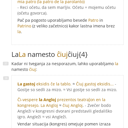
mia patro
(la patro de la parolanto)
- Reci očetu, da sem marljiv. Očetu = mojemu očetu
(očetu govorca).
Pač pa pogosto uporabljamo besede
Patro
in
Patrino
(z veliko začetnico) kakor lastna imena brez
la
.
La
La
namesto
ĉiuj
ĉiuj{4}
Kadar ni tveganja za nesporazum, lahko uporabljamo
la
namesto
ĉiuj
:
La gastoj
eksidis ĉe la tablo.
≈
Ĉiuj gastoj eksidis...
-
Gostje so sedli za mizo. ≈ Vsi gostje so sedli za mizo.
Ĉi-vespere
la Angloj
prezentos teatraĵon en la
kongresejo.
La Angloj
≈
ĉiuj Angloj
.
- Zvečer bodo
Angleži v kongresni dvorani predstavili gledališko
igro. Angleži ≈ vsi Angleži.
Vendar situacija (kongres) omejuje pomen izraza