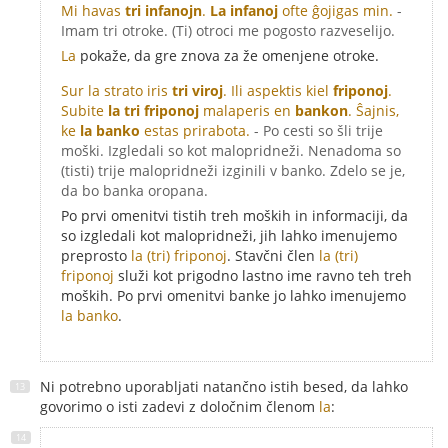
Mi havas
tri infanojn
.
La infanoj
ofte ĝojigas min.
-
Imam tri otroke. (Ti) otroci me pogosto razveselijo.
La
pokaže, da gre znova za že omenjene otroke.
Sur la strato iris
tri viroj
. Ili aspektis kiel
friponoj
.
Subite
la tri friponoj
malaperis en
bankon
. Ŝajnis,
ke
la banko
estas prirabota.
- Po cesti so šli trije
moški. Izgledali so kot malopridneži. Nenadoma so
(tisti) trije malopridneži izginili v banko. Zdelo se je,
da bo banka oropana.
Po prvi omenitvi tistih treh moških in informaciji, da
so izgledali kot malopridneži, jih lahko imenujemo
preprosto
la (tri) friponoj
. Stavčni člen
la (tri)
friponoj
služi kot prigodno lastno ime ravno teh treh
moških. Po prvi omenitvi banke jo lahko imenujemo
la banko
.
Ni potrebno uporabljati natančno istih besed, da lahko
govorimo o isti zadevi z določnim členom
la
: