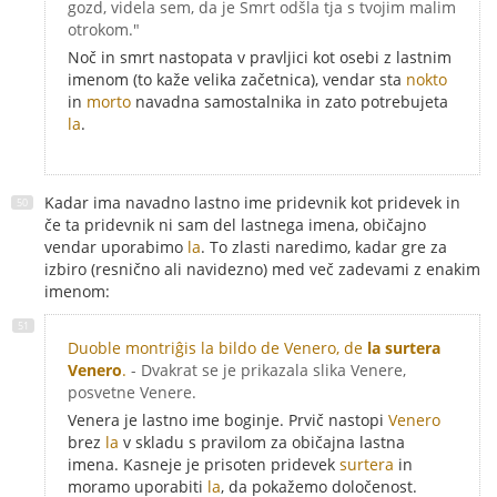
gozd, videla sem, da je Smrt odšla tja s tvojim malim
otrokom."
Noč in smrt nastopata v pravljici kot osebi z lastnim
imenom (to kaže velika začetnica), vendar sta
nokto
in
morto
navadna samostalnika in zato potrebujeta
la
.
Kadar ima navadno lastno ime pridevnik kot pridevek in
če ta pridevnik ni sam del lastnega imena, običajno
vendar uporabimo
la
. To zlasti naredimo, kadar gre za
izbiro (resnično ali navidezno) med več zadevami z enakim
imenom:
Duoble montriĝis la bildo de Venero, de
la surtera
Venero
.
- Dvakrat se je prikazala slika Venere,
posvetne Venere.
Venera je lastno ime boginje. Prvič nastopi
Venero
brez
la
v skladu s pravilom za običajna lastna
imena. Kasneje je prisoten pridevek
surtera
in
moramo uporabiti
la
, da pokažemo določenost.