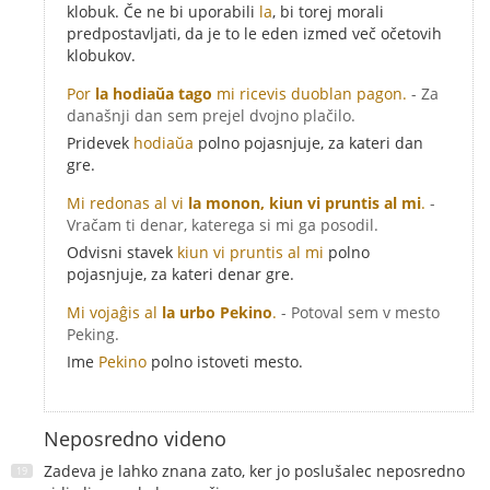
klobuk. Če ne bi uporabili
la
, bi torej morali
predpostavljati, da je to le eden izmed več očetovih
klobukov.
Por
la hodiaŭa tago
mi ricevis duoblan pagon.
- Za
današnji dan sem prejel dvojno plačilo.
Pridevek
hodiaŭa
polno pojasnjuje, za kateri dan
gre.
Mi redonas al vi
la monon, kiun vi pruntis al mi
.
-
Vračam ti denar, katerega si mi ga posodil.
Odvisni stavek
kiun vi pruntis al mi
polno
pojasnjuje, za kateri denar gre.
Mi vojaĝis al
la urbo Pekino
.
- Potoval sem v mesto
Peking.
Ime
Pekino
polno istoveti mesto.
Neposredno videno
Zadeva je lahko znana zato, ker jo poslušalec neposredno