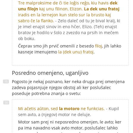
Tre malproksime de ĉi tie loĝis reĝo, kiu havis
dek
unu filojn
kaj unu filinon, Elizon.
La dek unu fratoj
iradis en la lernejon kun stelo sur la brusto kaj
sabro ĉe la flanko.
- Zelo daleč od tu je bival kralj, ki
je imel enajst sinov in eno hčer, Elizo. (Teh) enajst
bratov je hodilo v šolo z zvezdo na prsih in mečem
ob boku.
Čeprav smo jih prvič omenili z besedo
filoj
, jih lahko
kasneje imenujemo
la (dek unu) fratoj
.
Posredno omenjeno, uganljivo
Pogosto je nekaj poznano, ker neka druga prej omenjena
zadeva pojasnjuje njegov obstoj ali ker poslušalec
poseduje potrebna znanja o svetu:
Mi aĉetis aŭton, sed
la motoro
ne funkcias.
- Kupil
sem avto, a (njegov) motor ne deluje.
Motor sam prej ni neposredno omenjen, le avto; ker
pa ima navadno vsak avto motor, poslušalec lahko