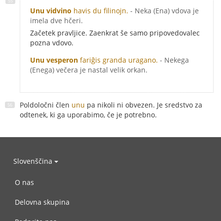
Unu vidvino
havis du filinojn.
- Neka (Ena) vdova je
imela dve hčeri.
Začetek pravljice. Zaenkrat še samo pripovedovalec
pozna vdovo.
Unu vesperon
fariĝis granda uragano.
- Nekega
(Enega) večera je nastal velik orkan.
Poldoločni člen
unu
pa nikoli ni obvezen. Je sredstvo za
odtenek, ki ga uporabimo, če je potrebno.
Slovenščina
O nas
Delovna skupina