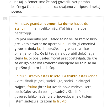
ali nekaj, o čemer smo že prej govorili. Neuporaba
določnega člena
la
pomeni, da uvajamo v pripoved nekaj
novega.
Mi havas
grandan domon
.
La domo
havas du
etaĝojn.
- Imam veliko hišo. (Ta) hiša ima dve
nadstropji.
Pri prvi omenitvi poslušalec še ne ve, za katero hišo
gre. Zato govorec ne uporabi
la
. Pri drugi omenitvi
govorec doda
la
, da pokaže, da gre za ravnokar
omenjeno hišo. Če bi tedaj ne uporabil določnega
člena
la
, bi poslušalec moral predpostavljati, da gre
za drugo hišo kot ravnokar omenjeno ali za hišo na
splošno (katero koli hišo).
En tiu ĉi skatolo estas
frukto
.
La frukto
estas ronda.
- V tej škatli je (nek) sadež. (Ta) sadež je okrogel.
Najprej
frukto
(brez
la
) uvede novo zadevo. Torej
poslušalec ve, da obstaja sadež v škatli. Potem
govorec lahko nadaljuje pripovedovanje o tistem
istem sadežu z izrazom
la frukto
.