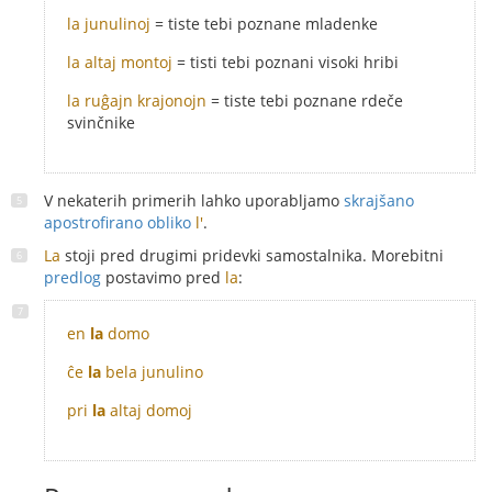
la junulinoj
= tiste tebi poznane mladenke
la altaj montoj
= tisti tebi poznani visoki hribi
la ruĝajn krajonojn
= tiste tebi poznane rdeče
svinčnike
V nekaterih primerih lahko uporabljamo
skrajšano
apostrofirano obliko
l'
.
La
stoji pred drugimi pridevki samostalnika. Morebitni
predlog
postavimo pred
la
:
en
la
domo
ĉe
la
bela junulino
pri
la
altaj domoj