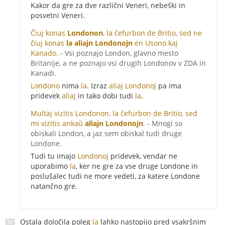
Kakor da gre za dve različni Veneri, nebeški in
posvetni Veneri.
Ĉiuj konas
Londonon
, la ĉefurbon de Britio, sed ne
ĉiuj konas
la aliajn Londonojn
en Usono kaj
Kanado.
- Vsi poznajo London, glavno mesto
Britanije, a ne poznajo vsi drugih Londonov v ZDA in
Kanadi.
Londono
nima
la
. Izraz
aliaj Londonoj
pa ima
pridevek
aliaj
in tako dobi tudi
la
.
Multaj vizitis Londonon, la ĉefurbon de Britio, sed
mi vizitis ankaŭ
aliajn Londonojn
.
- Mnogi so
obiskali London, a jaz sem obiskal tudi druge
Londone.
Tudi tu imajo
Londonoj
pridevek, vendar ne
uporabimo
la
, ker ne gre za vse druge Londone in
poslušalec tudi ne more vedeti, za katere Londone
natančno gre.
Ostala določila poleg
la
lahko nastopijo pred vsakršnim