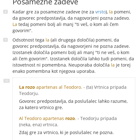
Posamezne zadeve
Kadar gre za posamezne zadeve (ne za
vrsto
),
la
pomeni,
da govorec predpostavlja, da nagovorjeni pozna zadevo.
La
tedaj pomeni bolj ali manj "ti veš, o kom ali čem
govorim".
Odsotnost tega
la
(ali drugega določila) pomeni, da
govorec predpostavlja, da nagovorjeni ne pozna zadeve.
Izostanek določila pomeni bolj ali manj "ti ne veš, o kom
ali čem govorim". Izostanek določila lahko tudi pomeni, da
istovetnost ni pomembna. Neuporaba določila
la
je torej
enako pomembna kot njegova uporaba.
La rozo
apartenas al Teodoro.
- (ta) Vrtnica pripada
Teodorju.
Govorec predpostavlja, da poslušalec lahko razume,
za katero vrtnico gre.
Al Teodoro apartenas
rozo
.
- Teodorju pripada
(neka, ena) vrtnica.
Zdaj gre za vrtnico, ki je poslušalec ne pozna.