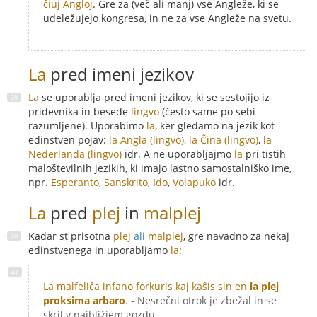
ĉiuj Angloj
. Gre za (več ali manj) vse Angleže, ki se
udeležujejo kongresa, in ne za vse Angleže na svetu.
La
pred imeni jezikov
La
se uporablja pred imeni jezikov, ki se sestojijo iz
pridevnika in besede
lingvo
(često same po sebi
razumljene). Uporabimo
la
, ker gledamo na jezik kot
edinstven pojav:
la Angla (lingvo)
,
la Ĉina (lingvo)
,
la
Nederlanda (lingvo)
idr. A ne uporabljajmo
la
pri tistih
maloštevilnih jezikih, ki imajo lastno samostalniško ime,
npr.
Esperanto
,
Sanskrito
,
Ido
,
Volapuko
idr.
La
pred
plej
in
malplej
Kadar st prisotna
plej
ali
malplej
, gre navadno za nekaj
edinstvenega in uporabljamo
la
:
La malfeliĉa infano forkuris kaj kaŝis sin en
la plej
proksima arbaro
.
- Nesrečni otrok je zbežal in se
skril v najbližjem gozdu.