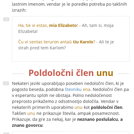
lastnim imenom, vendar je le poredko potreba po takšnih
izrazih:
Ha, tie vi estas,
mia Elizabeto
!
- Ah, tam si, moja
Elizabeta!
Ĉu vi sentas teruron antaŭ
tiu Karolo
?
- Ali te je
strah pred tem Karlom?
Poldoločni člen
unu
Nekateri jeziki uporabljajo poseben nedoločni člen, ki je
pogosto beseda, podobna
števniku
ena
. Nedoločni člen pa
v esperantu sploh ne obstaja. Polno nedoločenost
preprosto prikažemo z odsotnostjo določila. Vendar v
nekaterih primerih uporabimo
unu
kot
poldoločni člen
.
Takšen
unu
ne prikazuje števila, ampak posameznost.
Prikazuje, da gre za nekaj, kar je
neznano poslušalcu, a
znano govorcu
: