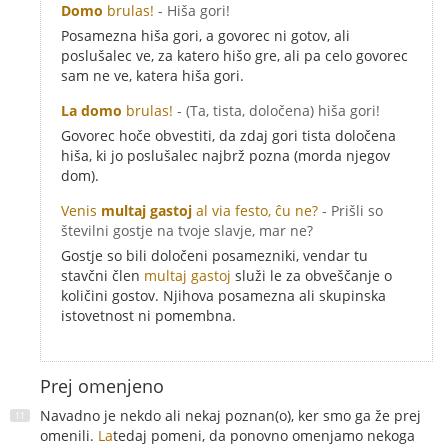
Domo
brulas!
- Hiša gori!
Posamezna hiša gori, a govorec ni gotov, ali
poslušalec ve, za katero hišo gre, ali pa celo govorec
sam ne ve, katera hiša gori.
La domo
brulas!
- (Ta, tista, določena) hiša gori!
Govorec hoče obvestiti, da zdaj gori tista določena
hiša, ki jo poslušalec najbrž pozna (morda njegov
dom).
Venis
multaj gastoj
al via festo, ĉu ne?
- Prišli so
številni gostje na tvoje slavje, mar ne?
Gostje so bili določeni posamezniki, vendar tu
stavčni člen
multaj gastoj
služi le za obveščanje o
količini gostov. Njihova posamezna ali skupinska
istovetnost ni pomembna.
Prej omenjeno
Navadno je nekdo ali nekaj poznan(o), ker smo ga že prej
omenili.
La
tedaj pomeni, da ponovno omenjamo nekoga