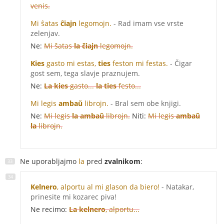
venis.
Mi ŝatas
ĉiajn
legomojn.
- Rad imam vse vrste
zelenjav.
Ne:
Mi ŝatas
la ĉiajn
legomojn.
Kies
gasto mi estas,
ties
feston mi festas.
- Čigar
gost sem, tega slavje praznujem.
Ne:
La kies
gasto...
la ties
festo...
Mi legis
ambaŭ
librojn.
- Bral sem obe knjigi.
Ne:
Mi legis
la ambaŭ
librojn.
Niti:
Mi legis
ambaŭ
la
librojn.
Ne uporabljajmo
la
pred
zvalnikom
:
Kelnero
, alportu al mi glason da biero!
- Natakar,
prinesite mi kozarec piva!
Ne recimo:
La kelnero
, alportu...