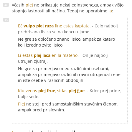
Včasih
plej
ne prikazuje nekaj edinstvenega, ampak višjo
stopnjo lastnosti ali načina. Tedaj ne uporabimo
la
:
Eĉ
vulpo plej ruza
fine estas kaptata.
- Celo najbolj
prebrisana lisica se na koncu ujame.
Ne gre za določeno znano lisico, ampak za katero
koli izredno zvito lisico.
Li estas
plej laca
en la mateno.
- On je najbolj
utrujen zjutraj.
Ne gre za primerjavo med različnimi osebami,
ampak za primerjavo različnih ravni utrujenosti ene
in iste osebe v različnih obdobjih.
Kiu venas
plej frue
, sidas
plej ĝue
.
- Kdor prej pride,
bolje sede.
Plej
ne stoji pred samostalniškim stavčnim členom,
ampak pred prislovnim.