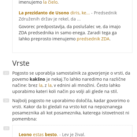
imenujemo
la ĉielo
.
La prezidanto de Usono
diris, ke...
- Predsednik
Združenih držav je rekel, da ...
Govorec predpostavlja, da poslušalec ve, da imajo
ZDA predsednika in samo enega. Zaradi tega ga
lahko preprosto imenujemo
predsednik ZDA
.
Vrste
Pogosto se uporablja samostalnik za govorjenje o vrsti, da
povemo
kakšno
je nekaj.To lahko naredimo na različne
načine: brez
la
, z
la
, v ednini ali množini. Često lahko
uporabimo kateri koli način po volji ali glede na stil.
Najbolj pogosto ne uporabimo določila, kadar govorimo o
vrsti. Kakor da bi gledali na vrsto kot na nepoznanega
posameznika ali kot posameznika, katerega istovetnost ni
pomembna:
Leono
estas
besto
.
- Lev je žival.