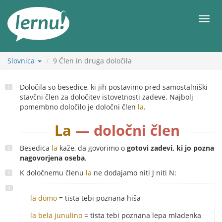
K
vsebini
Meni
Slovnica
9
Člen in druga določila
Določila so besedice, ki jih postavimo pred samostalniški
stavčni člen za določitev istovetnosti zadeve. Najbolj
pomembno določilo je določni člen
la
.
La
— določni člen
Besedica
la
kaže, da govorimo o
gotovi zadevi, ki jo pozna
nagovorjena oseba
.
K določnemu členu
la
ne dodajamo niti J niti N:
la domo
= tista tebi poznana hiša
la bela junulino
= tista tebi poznana lepa mladenka