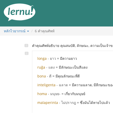
ไป
ยัง
สารบัญ
หลักไวยากรณ์
6
คำคุณศัพท์
คำคุณศัพท์อธิบาย คุณสมบัติ, ลักษณะ, ความเป็นเจ้า
longa
- ยาว
= มีความยาว
ruĝa
- แดง
= มีลักษณะเป็นสีแดง
bona
- ดี
= มีคุณลักษณะที่ดี
inteligenta
- ฉลาด
= มีความฉลาด, มีลีกษณะข
homa
- มนุษย-
= เกี่ยวกับมนุษย์
malaperinta
- ไม่ปรากฎ
= ซึ่งมันได้หายไปแล้ว