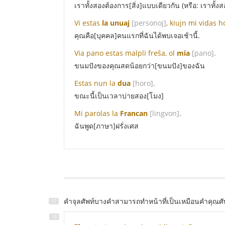
เราทั้งสองต้องการ[สิ่ง]แบบเดียวกัน (หรือ: เราทั้
Vi estas
la unuaj
[personoj]
, kiujn mi vidas 
คุณคือ[บุคคล]คนแรกที่ฉันได้พบเจอเช้านี้.
Via pano estas malpli freŝa, ol
mia
[pano]
.
ขนมปังของคุณสดน้อยกว่า[ขนมปัง]ของฉัน
Estas nun la
dua
[horo]
.
ขณะนี้เป็นเวลาบ่ายสอง[โมง]
Mi parolas la
Francan
[lingvon]
.
ฉันพูด[ภาษา]ฝรั่งเศส
คำจุลศัพท์บางคำสามารถทำหน้าที่เป็นเหมือนคำคุณศัพท