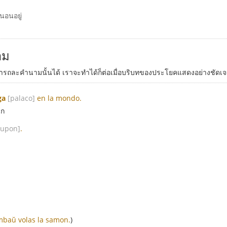
งนอนอยู่
าม
ารถละคำนามนั้นได้ เราจะทำได้ก็ต่อเมื่อบริบทของประโยคแสดงอย่างชัด
ga
[palaco]
en la mondo.
ลก
supon]
.
mbaŭ volas la samon.
)