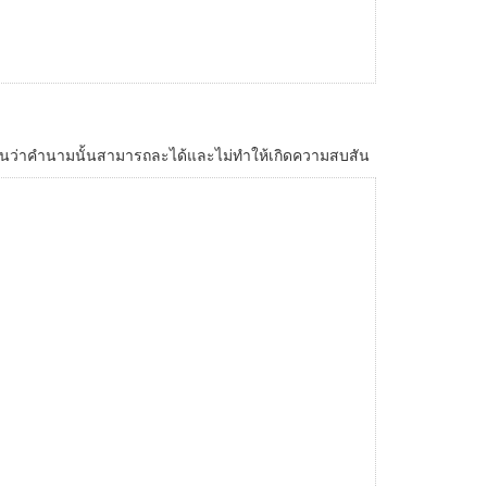
เจนว่าคำนามนั้นสามารถละได้และไม่ทำให้เกิดความสบสัน