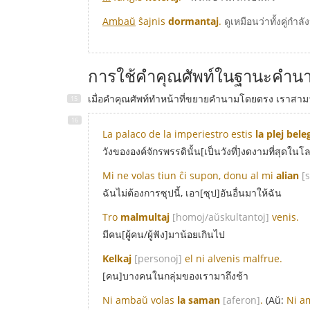
Ambaŭ
ŝajnis
dormantaj
.
ดูเหมือนว่าทั้งคู่กำลั
การใช้คำคุณศัพท์ในฐานะคำน
เมื่อคำคุณศัพท์ทำหน้าที่ขยายคำนามโดยตรง เราสาม
La palaco de la imperiestro estis
la plej bele
วังขององค์จักรพรรดินั้น[เป็นวังที่]งดงามที่สุดในโ
Mi ne volas tiun ĉi supon, donu al mi
alian
[
ฉันไม่ต้องการซุปนี้, เอา[ซุป]อันอื่นมาให้ฉัน
Tro
malmultaj
[homoj/aŭskultantoj]
venis.
มีคน[ผู้คน/ผู้ฟัง]มาน้อยเกินไป
Kelkaj
[personoj]
el ni alvenis malfrue.
[คน]บางคนในกลุ่มของเรามาถึงช้า
Ni ambaŭ volas
la saman
[aferon]
.
(Aŭ:
Ni a