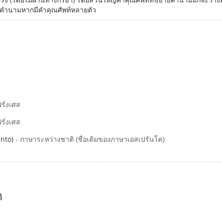
ังคำนามหากมีคำคุณศัพท์หลายตัว
ฝรั่งเศส
ฝรั่งเศส
anto)
- ภาษาระหว่างชาติ (ชื่อเดิมของภาษาเอสเปรันโต)
า