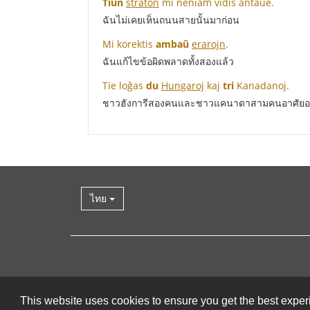
Tiun
straton
mi neniam vidis antaŭe.
ฉันไม่เคยเห็นถนนสายนั้นมาก่อน
Mi korektis
ambaŭ
erarojn
.
ฉันแก้ไขข้อผิดพลาดทั้งสองแล้ว
Tie loĝas
du
Hungaroj
kaj
tri
Kanadanoj
.
ชาวฮังการีสองคนและชาวแคนาดาสามคนอาศัยอยู่ท
ไทย
This website uses cookies to ensure you get the best expe