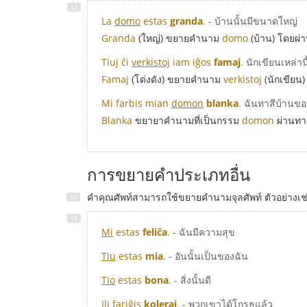
La
domo
estas
granda
.
- บ้านนั้นมีขนาดใหญ่
Granda
(ใหญ่) ขยายคำนาม
domo
(บ้าน) โดยผ่
Tiuj ĉi
verkistoj
iam iĝos
famaj
.
นักเขียนเหล่านี้
Famaj
(โด่งดัง) ขยายคำนาม
verkistoj
(นักเขียน
Mi farbis mian
domon
blanka
.
ฉันทาสีบ้านขอ
Blanka
ขยายาคำนามที่เป็นกรรม
domon
ผ่านทา
การขยายคำประเภทอื่น
คำคุณศัพท์สามารถใช้ขยายคำนามจุลศัพท์ ตัวอย่างเ
Mi
estas
feliĉa
.
- ฉันมีความสุข
Tiu
estas
mia
.
- อันนั้นเป็นของฉัน
Tio
estas
bona
.
- สิ่งนั้นดี
Ili
fariĝis
koleraj
.
- พวกเขาได้โกรธแล้ว