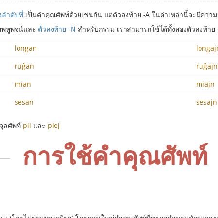
ลำดับที่
เป็นคำคุณศัพท์ด้วยเช่นกัน แต่ตัวลงท้าย -A ในคำเหล่านี้จะมีควา
บพหูพจน์และ
ตัวลงท้าย -N
สำหรับกรรม เราสามารถใช้ได้ทั้งสองตัวลงท้าย แต
longan
longaj
ruĝan
ruĝajn
mian
miajn
sesan
sesajn
จุลศัพท์
pli
และ
plej
การใช้คำคุณศัพท์
 (โดยไม่ผ่านทางกริยา) โดยส่วนใหญ่คำคุณศัพท์ที่ขยายคำนามมักจะวางอ